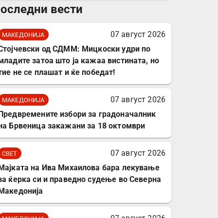
оследни вести
комплет за заштита на
податочни линии
07 август 2026
МАКЕДОНИЈА
Стојчевски од СДММ: Мицкоски удри по
младите затоа што ја кажаа вистината, но
тие не се плашат и ќе победат!
07 август 2026
МАКЕДОНИЈА
Предвремените избори за градоначалник
на Брвеница закажани за 18 октомври
07 август 2026
СВЕТ
Мајката на Ива Михаилова бара лекување
за ќерка си и праведно судење во Северна
Македонија