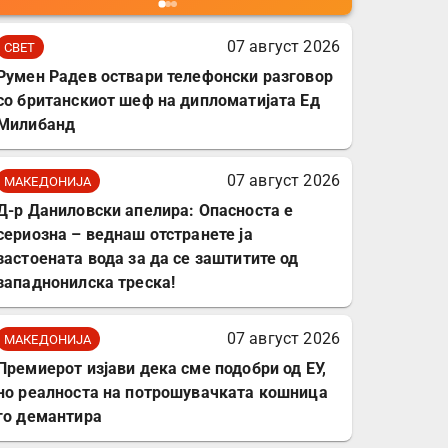
мобилни телефони,
комплет за заштита на
07 август 2026
СВЕТ
податочни линии
Румен Радев оствари телефонски разговор
со британскиот шеф на дипломатијата Ед
Милибанд
07 август 2026
МАКЕДОНИЈА
Д-р Даниловски апелира: Опасноста е
сериозна – веднаш отстранете ја
застоената вода за да се заштитите од
западнонилска треска!
07 август 2026
МАКЕДОНИЈА
Премиерот изјави дека сме подобри од ЕУ,
но реалноста на потрошувачката кошница
го демантира