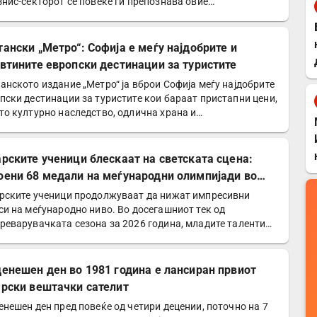
знис-секторот сѐ повеќе ги препознава овие…
тански „Метро“: Софија е меѓу најдобрите и
евтините европски дестинации за туристите
анското издание „Метро“ ја вброи Софија меѓу најдобрите
пски дестинации за туристите кои бараат пристапни цени,
то културно наследство, одлична храна и…
арските ученици блескаат на светската сцена:
оени 68 медали на меѓународни олимпијади во
6 година
рските ученици продолжуваат да нижат импресивни
си на меѓународно ниво. Во досегашниот тек од
реварувачката сезона за 2026 година, младите таленти
оседна…
денешен ден во 1981 година е лансиран првиот
арски вештачки сателит
енешен ден пред повеќе од четири децении, поточно на 7