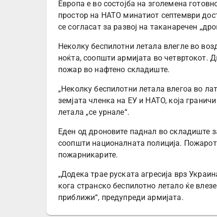
Европа е во состојба на зголемена готов
простор на НАТО минатиот септември дост
се согласат за развој на таканаречен „дро
Неколку беспилотни летала влегле во возд
ноќта, соопшти армијата во четвртокот. Д
пожар во нафтено складиште.
„Неколку беспилотни летала влегоа во ла
земјата членка на ЕУ и НАТО, која граничи
летала „се урнале“.
Еден од дроновите паднал во складиште за
соопшти националната полиција. Пожарот 
пожарникарите.
„Додека трае руската агресија врз Украин
кога странско беспилотно летало ќе влезе
приближи“, предупреди армијата.