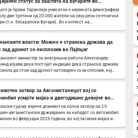
цијален статус за заштита на Бугарите во
давија
што ја прави Тараклија уникатна е нејзината демографија
олу две третини од 20.000 жители на овој реон се етнички
ри (т.н. бесарапски Бугари). Во контекст на…
манските власти: Можно е странска држава да
и зад дронот со експлозив во Лајпциг
анскиот министер за внатрешни работи Александер
инд изјави дека постојат индиции дека странска држава
ожела да стои зад дронот натоварен со експлозив, кој…
ивотен затвор за Авганистанецот кој со
омобил усмрти мајка и двегодишно девојче во
хен
ански суд му изрече доживотна казна затвор на 25-
шен авганистански државјанин за нападот со автомобил
инхен во февруари 2025 година, во кој загинаа мајка и…