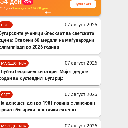
54
ден
додатоци за заштита на
-73%
Купи сега
кабли, без батерија, за
206
ден
Заштедете
152.00
ден
мобилни телефони,
комплет за заштита на
07 август 2026
СВЕТ
податочни линии
Бугарските ученици блескаат на светската
сцена: Освоени 68 медали на меѓународни
олимпијади во 2026 година
07 август 2026
МАКЕДОНИЈА
Љубчо Георгиевски откри: Мојот дедо е
роден во Ќустендил, Бугарија
07 август 2026
СВЕТ
На денешен ден во 1981 година е лансиран
првиот бугарски вештачки сателит
07 август 2026
МАКЕДОНИЈА