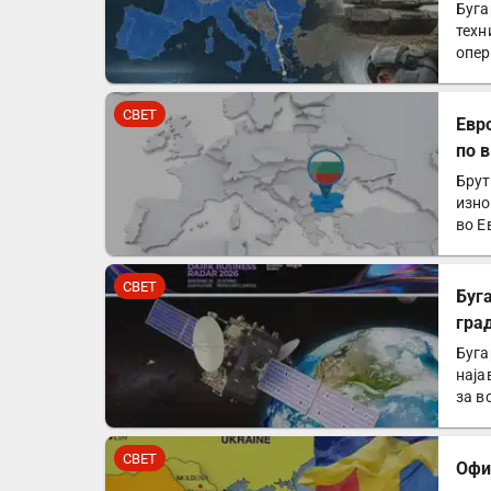
Буга
техн
опер
рам
СВЕТ
Евр
по 
Брут
изно
во Е
СВЕТ
Буг
гра
Евр
Буга
наја
за в
СВЕТ
Офи