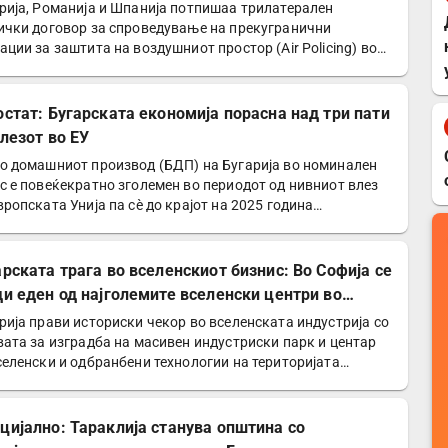
рија, Романија и Шпанија потпишаа трилатерален
ички договор за спроведување на прекугранични
ации за заштита на воздушниот простор (Air Policing) во
ките…
остат: Бугарската економија порасна над три пати
влезот во ЕУ
о домашниот производ (БДП) на Бугарија во номинален
с е повеќекратно зголемен во периодот од нивниот влез
вропската Унија па сè до крајот на 2025 година…
арската трага во вселенскиот бизнис: Во Софија се
ди еден од најголемите вселенски центри во
опа
рија прави историски чекор во вселенската индустрија со
вата за изградба на масивен индустриски парк и центар
селенски и одбранбени технологии на територијата…
цијално: Тараклија станува општина со