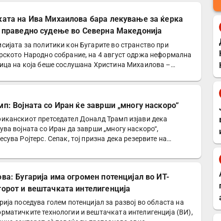
ката на Ива Михаилова бара лекување за ќерка
и праведно судење во Северна Македонија
сијата за политики кон Бугарите во странство при
рското Народно собрание, на 4 август одржа неформална
ица на која беше сослушана Христина Михаилова –
а…
мп: Војната со Иран ќе заврши „многу наскоро“
иканскиот претседател Доналд Трамп изјави дека
ува војната со Иран да заврши „многу наскоро“,
есува Ројтерс. Сепак, тој призна дека резервите на
риканската…
ова: Бугарија има огромен потенцијал во ИТ-
торот и вештачката интелигенција
рија поседува голем потенцијал за развој во областа на
рматичките технологии и вештачката интелигенција (ВИ),