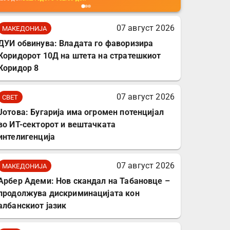
мобилни телефони,
комплет за заштита на
07 август 2026
МАКЕДОНИЈА
податочни линии
ДУИ обвинува: Владата го фаворизира
Коридорот 10Д на штета на стратешкиот
Коридор 8
07 август 2026
СВЕТ
Јотова: Бугарија има огромен потенцијал
во ИТ-секторот и вештачката
интелигенција
07 август 2026
МАКЕДОНИЈА
Арбер Адеми: Нов скандал на Табановце –
продолжува дискриминацијата кон
албанскиот јазик