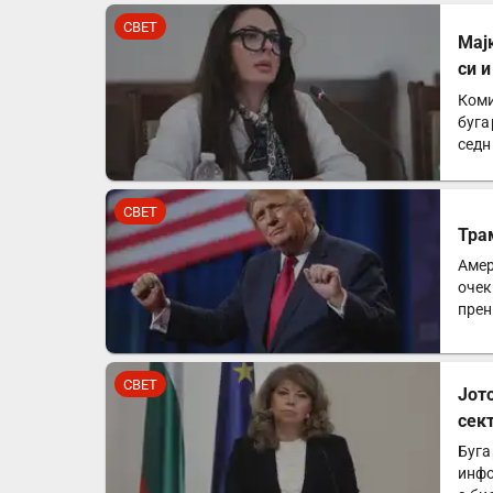
СВЕТ
Мај
си 
Коми
буга
седн
мајк
СВЕТ
Тра
Амер
очек
прен
аме
СВЕТ
Јот
сек
Буга
инфо