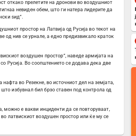
ност откако прелетите на дронови во воздушниот
игнаа невиден обем, што ги натера лидерите да
нски ѕид“.
ушниот простор на Латвија од Русија во текот на
ве од нив се урнале, а едно предизвикало краток
твискиот воздушен простор“, наведе армијата на
 со Русија. Во соопштението се додава дека две
 нафта во Резекне, во источниот дел на земјата,
што избувнал бил брзо ставен под контрола од
а, можно е вакви инциденти да се повторуваат,
 во латвискиот воздушен простор или ќе му се