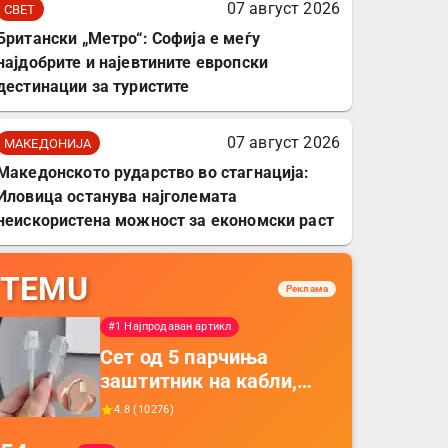
07 август 2026
СВЕТ
Британски „Метро“: Софија е меѓу
најдобрите и најевтините европски
дестинации за туристите
07 август 2026
МАКЕДОНИЈА
Македонското рударство во стагнација:
Иловица останува најголемата
неискористена можност за економски раст
TEMU
Реклама
#1 Најпродаван артикл
Сет од 5 парчиња
заштитник на кабли,
прекривка за заштита
4.8
(
10276
)
на кабли од ТПУ,