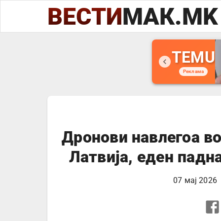
ВЕСТИ
МАК.MK
TEMU
Реклама
Дронови навлегоа в
Латвија, еден падн
07 мај 2026