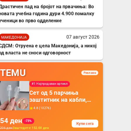
Драстичен пад на бројот на првачиња: Во
новата учебна година дури 4.900 помалку
ученици во прво одделение
07 август 2026
МАКЕДОНИЈА
СДСМ: Отруена е цела Македонија, а никој
од власта не сноси одговорност
TEMU
Реклама
#1 Најпродаван артикл
Сет од 5 парчиња
заштитник на кабли,
прекривка за заштита
4.8
(
10276
)
на кабли од ТПУ,
54
ден
додатоци за заштита на
-73%
Купи сега
кабли, без батерија, за
206
ден
Заштедете
152.00
ден