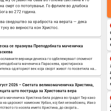
 на смрт со потопување. Го фрлиле во длабока
Бога во 272 година.
ва сведоштво за храброста на верата — дека
, туку во верноста кон Христос.
еска се празнува Преподобната маченичка
аскева
ославните верници денеска го одбележуваат споменот
реподобната маченичка Параскева, христијанска
ителка од вториот век која својот живот го посветила на…
вгуст 2026 – Светата великомаченичка Христина,
ицата што пострада за Христовата вера
ата маченичка Христина била родена во градот Тир како
а на царскиот намесник Урбан, кој бил незнабожец. Иако
етството го носела името Христина, до својата…