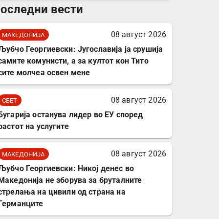
оследни вести
комплет за заштита на
податочни линии
08 август 2026
МАКЕДОНИЈА
Љубчо Георгиевски: Југославија ја срушија
самите комунисти, а за култот кон Тито
сите молчеа освен мене
08 август 2026
СВЕТ
Бугарија останува лидер во ЕУ според
растот на услугите
08 август 2026
МАКЕДОНИЈА
Љубчо Георгиевски: Никој денес во
Македонија не зборува за бруталните
стрелања на цивили од страна на
Германците