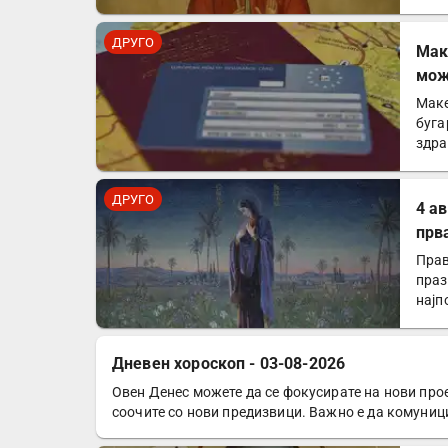
ДРУГО
Mак
мож
зем
Маке
буга
здра
Евр
ДРУГО
4 а
прв
Прав
праз
најп
Дневен хороскоп - 03-08-2026
Овен Денес можете да се фокусирате на нови прое
ДРУГО
соочите со нови предизвици. Важно е да комуниц