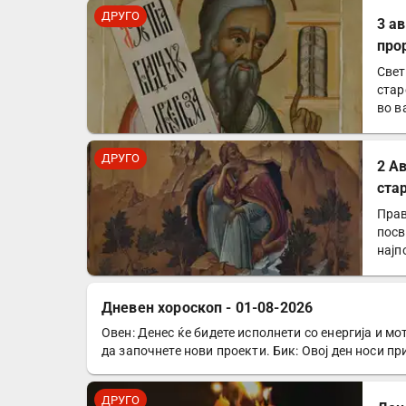
ДРУГО
3 а
про
Свет
стар
во в
ДРУГО
2 А
ста
Прав
посв
најп
Дневен хороскоп - 01-08-2026
Овен: Денес ќе бидете исполнети со енергија и мо
ДРУГО
да започнете нови проекти. Бик: Овој ден носи п
ДРУГО