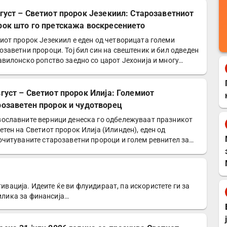
вгуст – Светиот пророк Језекиил: Старозаветниот
рок што го претскажа воскресението
иот пророк Језекиил е еден од четворицата големи
озаветни пророци. Тој бил син на свештеник и бил одведен
авилонско ропство заедно со царот Јехонија и многу…
вгуст – Светиот пророк Илија: Големиот
розаветен пророк и чудотворец
ославните верници денеска го одбележуваат празникот
етен на Светиот пророк Илија (Илинден), еден од
очитуваните старозаветни пророци и голем ревнител за…
тивација. Идеите ќе ви флуидираат, па искористете ги за
рилика за финансија…