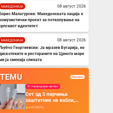
08 август 2026
МАКЕДОНИЈА
Борис Малагурски: Македонската нација е
комунистички проект за поткопување на
српскиот идентитет
08 август 2026
МАКЕДОНИЈА
Љубчо Георгиевски: Ја мразев Бугарија, но
дискотеките и рестораните на Црното море
ми ја сменија сликата
TEMU
Реклама
#1 Најпродаван артикл
Сет од 5 парчиња
заштитник на кабли,
прекривка за заштита
4.8
(
10276
)
на кабли од ТПУ,