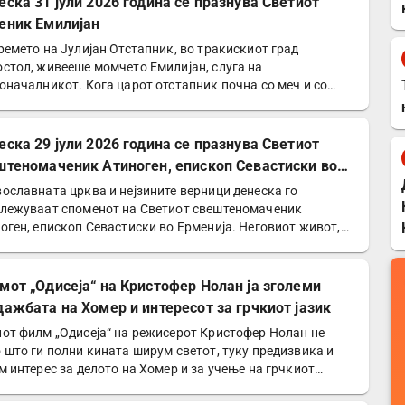
еска 31 јули 2026 година се празнува Светиот
еник Емилијан
ремето на Јулијан Отстапник, во тракискиот град
стол, живееше момчето Емилијан, слуга на
оначалникот. Кога царот отстапник почна со меч и со
 да го сотира…
еска 29 јули 2026 година се празнува Светиот
штеномаченик Атиноген, епископ Севастиски во
енија
ославната црква и нејзините верници денеска го
лежуваат споменот на Светиот свештеномаченик
оген, епископ Севастиски во Ерменија. Неговиот живот,
етеност…
мот „Одисеја“ на Кристофер Нолан ја зголеми
дажбата на Хомер и интересот за грчкиот јазик
от филм „Одисеја“ на режисерот Кристофер Нолан не
 што ги полни кината ширум светот, туку предизвика и
м интерес за делото на Хомер и за учење на грчкиот…