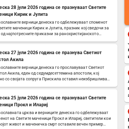
еска 28 јули 2026 година се празнуваат Светите
еници Кирик и Јулита
ославните верници денеска го одбележуваат споменот
ветите маченици Кирик и Јулита, празник кој сведочи за
 од најпотресните приказни за ранохристијанското…
еска 27 јули 2026 година се празнува Светиот
стол Акила
ославните верници денеска го прославуваат Светиот
тол Акила, еден од седумдесеттемина апостоли, кој
но со својата сопруга Прискила оставил неизбришлива
а…
еска 25 јули 2026 година се празнуваат Светите
еници Прокл и Илариј
ославната црква и верниците денеска го одбележуваат
енот на Светите маченици Прокл и Илариј, светители кои
војот живот и маченичка смрт оставиле вечен пример…