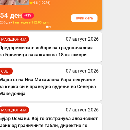
прекривка за заштита
4.8
(
10276
)
на кабли од ТПУ,
54
ден
додатоци за заштита на
-73%
Купи сега
кабли, без батерија, за
206
ден
Заштедете
152.00
ден
мобилни телефони,
комплет за заштита на
07 август 2026
МАКЕДОНИЈА
податочни линии
Предвремените избори за градоначалник
на Брвеница закажани за 18 октомври
07 август 2026
СВЕТ
Мајката на Ива Михаилова бара лекување
за ќерка си и праведно судење во Северна
Македонија
07 август 2026
МАКЕДОНИЈА
Бујар Османи: Кој го отстранува албанскиот
јазик од граничните табли, директно го