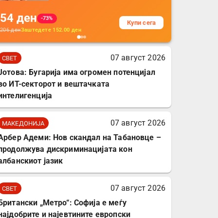
на кабли од ТПУ,
54
ден
додатоци за заштита на
-73%
Купи сега
кабли, без батерија, за
206
ден
Заштедете
152.00
ден
мобилни телефони,
комплет за заштита на
07 август 2026
СВЕТ
податочни линии
Јотова: Бугарија има огромен потенцијал
во ИТ-секторот и вештачката
интелигенција
07 август 2026
МАКЕДОНИЈА
Арбер Адеми: Нов скандал на Табановце –
продолжува дискриминацијата кон
албанскиот јазик
07 август 2026
СВЕТ
Британски „Метро“: Софија е меѓу
најдобрите и најевтините европски