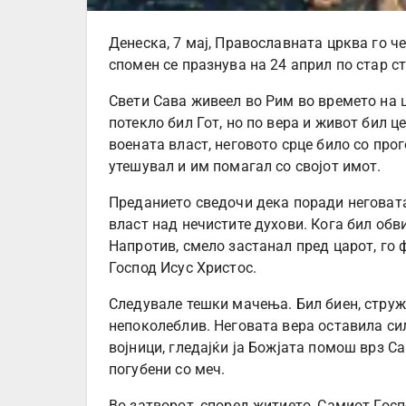
Денеска, 7 мај, Православната црква го ч
спомен се празнува на 24 април по стар ст
Свети Сава живеел во Рим во времето на ц
потекло бил Гот, но по вера и живот бил ц
воената власт, неговото срце било со прог
утешувал и им помагал со својот имот.
Преданието сведочи дека поради неговата 
власт над нечистите духови. Кога бил обви
Напротив, смело застанал пред царот, го ф
Господ Исус Христос.
Следувале тешки мачења. Бил биен, струже
непоколеблив. Неговата вера оставила си
војници, гледајќи ја Божјата помош врз С
погубени со меч.
Во затворот, според житието, Самиот Госпо