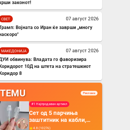
крши законот!
07 август 2026
СВЕТ
Трамп: Војната со Иран ќе заврши „многу
наскоро“
07 август 2026
МАКЕДОНИЈА
ДУИ обвинува: Владата го фаворизира
Коридорот 10Д на штета на стратешкиот
Коридор 8
TEMU
Реклама
#1 Најпродаван артикл
Сет од 5 парчиња
заштитник на кабли,
прекривка за заштита
4.8
(
10276
)