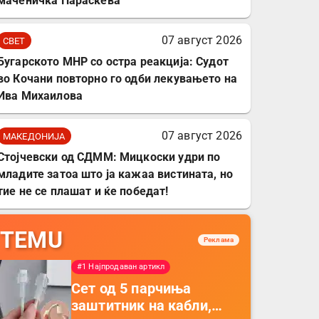
маченичка Параскева
07 август 2026
СВЕТ
Бугарското МНР со остра реакција: Судот
во Кочани повторно го одби лекувањето на
Ива Михаилова
07 август 2026
МАКЕДОНИЈА
Стојчевски од СДММ: Мицкоски удри по
младите затоа што ја кажаа вистината, но
тие не се плашат и ќе победат!
TEMU
Реклама
#1 Најпродаван артикл
Сет од 5 парчиња
заштитник на кабли,