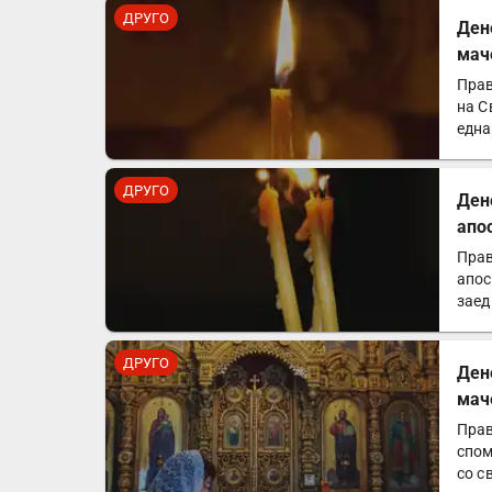
ДРУГО
Ден
мач
Прав
на С
една
ДРУГО
Ден
апо
Прав
апос
заед
траг
ДРУГО
Ден
мач
Прав
спом
со с