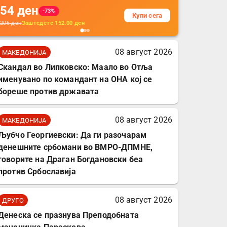
54
ден
додатоци за заштита на
-73%
Купи сега
кабли, без батерија, за
206
ден
Заштедете
152.00
ден
мобилни телефони,
комплет за заштита на
08 август 2026
МАКЕДОНИЈА
податочни линии
Скандал во Липковско: Маало во Отља
именувано по командант на ОНА кој се
бореше против државата
08 август 2026
МАКЕДОНИЈА
Љубчо Георгиевски: Да ги разочарам
денешните србомани во ВМРО-ДПМНЕ,
говорите на Драган Богдановски беа
против Србославија
08 август 2026
ДРУГО
Денеска се празнува Преподобната