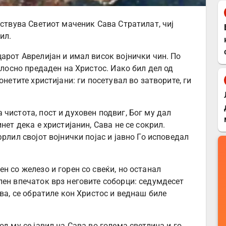
ествува Светиот маченик Сава Стратилат, чиј
ил.
арот Аврелијан и имал висок војнички чин. По
елосно предаден на Христос. Иако бил дел од
онетите христијани: ги посетувал во затворите, ги
чистота, пост и духовен подвиг, Бог му дал
нет дека е христијанин, Сава не се сокрил.
рлил својот војнички појас и јавно Го исповедал
н со железо и горен со свеќи, но останал
лен впечаток врз неговите соборци: седумдесет
ава, се обратиле кон Христос и веднаш биле
д му се јавил на Сава во голема светлина и го