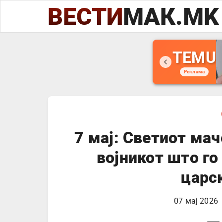
ВЕСТИ
МАК.MK
TEMU
Реклама
7 мај: Светиот ма
војникот што го
царс
07 мај 2026