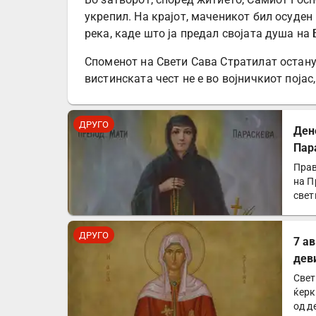
укрепил. На крајот, маченикот бил осуден
река, каде што ја предал својата душа на 
Споменот на Свети Сава Стратилат остану
вистинската чест не е во војничкиот појас
ДРУГО
Ден
Пар
Прав
на П
свет
ДРУГО
7 а
дев
Свет
ќерк
од д