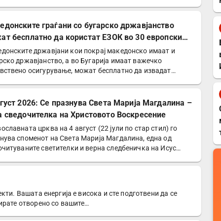
едонските граѓани со бугарско државјанство
ат бесплатно да користат ЕЗОК во 30 европски
ји
донските државјани кои покрај македонско имаат и
рско државјанство, а во Бугарија имаат важечко
вствено осигурување, можат бесплатно да извадат
опска…
вгуст 2026: Се празнува Света Марија Магдалина –
а сведочителка на Христовото Воскресение
ославната црква на 4 август (22 јули по стар стил) го
нува споменот на Света Марија Магдалина, една од
очитуваните светителки и верна следбеничка на Исус…
кти. Вашата енергија е висока и сте подготвени да се
ирате отворено со вашите…