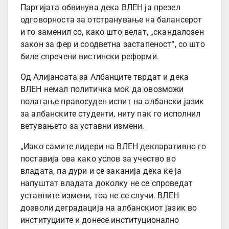
Партијата обвинува дека ВЛЕН ја презел
одговорноста за отстранување на балансерот
и го заменил со, како што велат, „скандалозен
закон за фер и соодветна застапеност“, со што
биле спречени вистински реформи.
Од Алијансата за Албанците тврдат и дека
ВЛЕН немал политичка моќ да овозможи
полагање правосуден испит на албански јазик
за албанските студенти, ниту пак го исполнил
ветувањето за уставни измени.
„Иако самите лидери на ВЛЕН декларативно го
поставија ова како услов за учество во
владата, па дури и се заканија дека ќе ја
напуштат владата доколку не се спроведат
уставните измени, тоа не се случи. ВЛЕН
дозволи деградација на албанскиот јазик во
институциите и донесе институционално