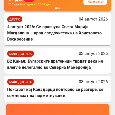
Купи сега
206
ден
Заштедете
152.00
ден
04 август 2026
ДРУГО
4 август 2026: Се празнува Света Марија
Магдалина – прва сведочителка на Христовото
Воскресение
03 август 2026
МАКЕДОНИЈА
Б2 Канал: Бугарските пратеници тврдат дека не
влегле нелегално во Северна Македонија
03 август 2026
МАКЕДОНИЈА
Пожарот кај Кавадарци повторно се разгоре, се
сомневаат на подметнување