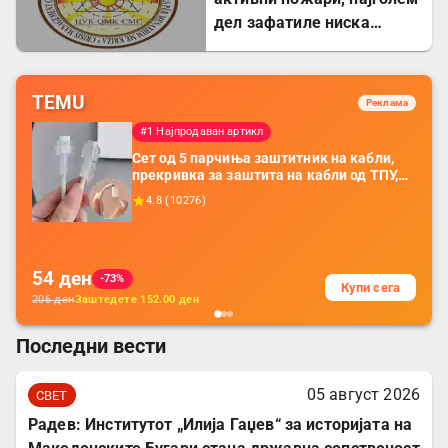
дел зафатиле ниска
вегетација
TEMU
Реклама
#1 Најпродаван артикл
Сет од 5 парчиња заштитник на кабли,
прекривка за заштита на кабли од ТПУ,
додатоци за заштита на кабли, без
4.8
(
10276
)
батерија, за мобилни телефони, комплет
за заштита на податочни линии
54
ден
-73%
Купи сега
206
ден
Заштедете
152.00
ден
Последни вести
05 август 2026
СВЕТ
Радев: Институтот „Илија Гаџев“ за историјата на