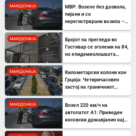
МАКЕДОНИЈА
МВР: Возеле без дозвола,
пијани и со
нерегистрирани возила –
34 приведени за викенд
МАКЕДОНИЈА
Бројот на прегледи во
Гостивар се зголеми на 84,
но епидемиолошката
состојба останува
стабилна
МАКЕДОНИЈА
Километарски колони кон
Грција: Четиричасовен
застој на граничниот
премин Дојран
МАКЕДОНИЈА
Возел 220 км/ч на
автопатот А1: Приведен
косовски државјанин кај
Гевгелија