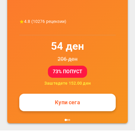
4.8
(
10276
рецензии)
54
ден
206
ден
73
% ПОПУСТ
Заштедете
152.00
ден
Купи сега