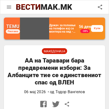
ВЕСТИ
МАК.MK
TEMU
Држач за полнење
56
ден
на телефон кој се
Купи
-35%
Реклама
монтира на ѕид -
Мултифункционален
пластичен
организатор за
чување на покрај
кревет и за ТВ
далечински
МАКЕДОНИЈА
управувач
АА на Таравари бара
предвремени избори: За
Албанците тие се единствениот
спас од ВЛЕН
06 мај 2026
• од
Тодор Вангелов