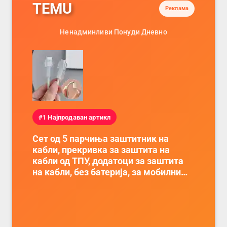
TEMU
Реклама
Ненадминливи Понуди Дневно
#1 Најпродаван артикл
Сет од 5 парчиња заштитник на
кабли, прекривка за заштита на
кабли од ТПУ, додатоци за заштита
на кабли, без батерија, за мобилни
телефони, комплет за заштита на
податочни линии