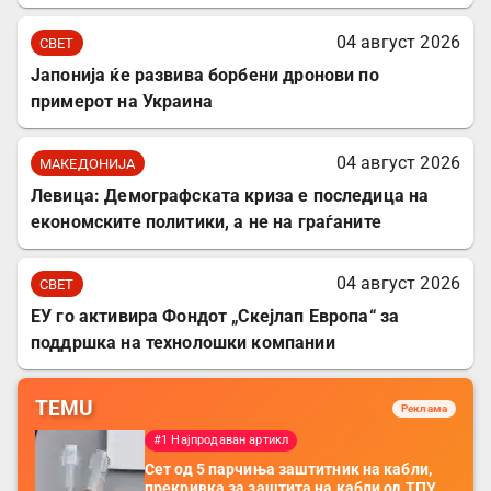
04 август 2026
СВЕТ
Јапонија ќе развива борбени дронови по
примерот на Украина
04 август 2026
МАКЕДОНИЈА
Левица: Демографската криза е последица на
економските политики, а не на граѓаните
04 август 2026
СВЕТ
ЕУ го активира Фондот „Скејлап Европа“ за
поддршка на технолошки компании
TEMU
Реклама
#1 Најпродаван артикл
Сет од 5 парчиња заштитник на кабли,
прекривка за заштита на кабли од ТПУ,