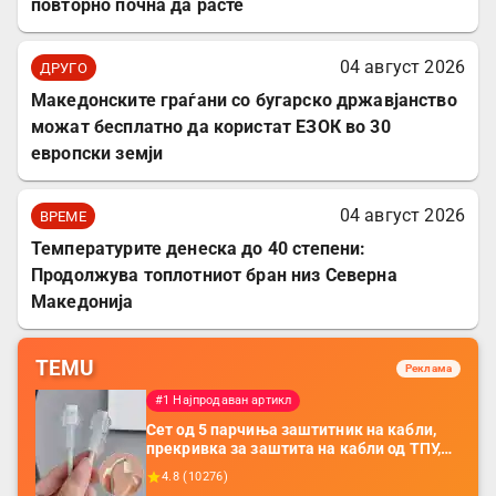
повторно почна да расте
04 август 2026
ДРУГО
Mакедонските граѓани со бугарско државјанство
можат бесплатно да користат ЕЗОК во 30
европски земји
04 август 2026
ВРЕМЕ
Температурите денеска до 40 степени:
Продолжува топлотниот бран низ Северна
Македонија
TEMU
Реклама
#1 Најпродаван артикл
Сет од 5 парчиња заштитник на кабли,
прекривка за заштита на кабли од ТПУ,
додатоци за заштита на кабли, без
4.8
(
10276
)
батерија, за мобилни телефони, комплет