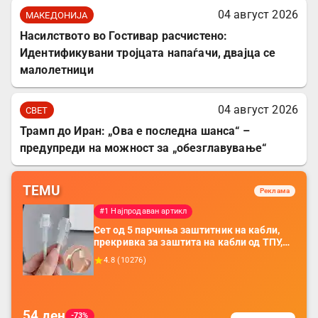
04 август 2026
МАКЕДОНИЈА
Насилството во Гостивар расчистено:
Идентификувани тројцата напаѓачи, двајца се
малолетници
04 август 2026
СВЕТ
Трамп до Иран: „Ова е последна шанса“ –
предупреди на можност за „обезглавување“
TEMU
Реклама
#1 Најпродаван артикл
Сет од 5 парчиња заштитник на кабли,
прекривка за заштита на кабли од ТПУ,
додатоци за заштита на кабли, без
4.8
(
10276
)
батерија, за мобилни телефони, комплет
за заштита на податочни линии
54
ден
-73%