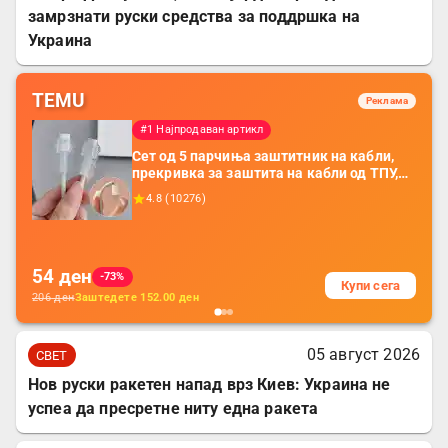
замрзнати руски средства за поддршка на
Украина
TEMU
Реклама
#1 Најпродаван артикл
Сет од 5 парчиња заштитник на кабли,
прекривка за заштита на кабли од ТПУ,
додатоци за заштита на кабли, без
4.8
(
10276
)
батерија, за мобилни телефони, комплет
за заштита на податочни линии
54
ден
-73%
Купи сега
206
ден
Заштедете
152.00
ден
05 август 2026
СВЕТ
Нов руски ракетен напад врз Киев: Украина не
успеа да пресретне ниту една ракета