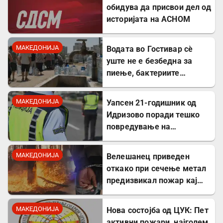
обидува да присвои дел од
историјата на АСНОМ
МАКЕДОНИЈА
Водата во Гостивар сè
уште не е безбедна за
пиење, бактериите
остануваат во дел од
примероците
МАКЕДОНИЈА
Уапсен 21-годишник од
Идризово поради тешко
повредување на
малолетник
МАКЕДОНИЈА
Велешанец приведен
откако при сечење метал
предизвикал пожар кај
Башино Село
МАКЕДОНИЈА
Нова состојба од ЦУК: Пет
активни пожари, најголем