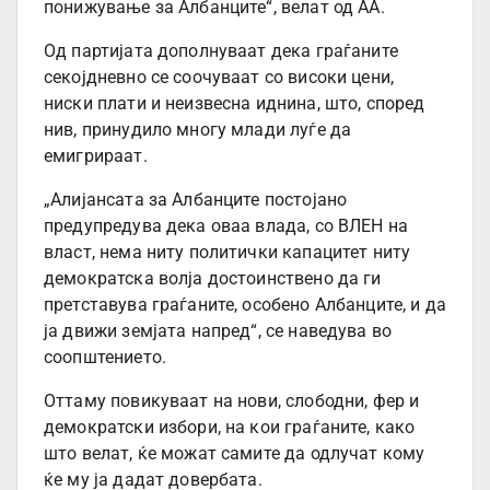
понижување за Албанците“, велат од АА.
Од партијата дополнуваат дека граѓаните
секојдневно се соочуваат со високи цени,
ниски плати и неизвесна иднина, што, според
нив, принудило многу млади луѓе да
емигрираат.
„Алијансата за Албанците постојано
предупредува дека оваа влада, со ВЛЕН на
власт, нема ниту политички капацитет ниту
демократска волја достоинствено да ги
претставува граѓаните, особено Албанците, и да
ја движи земјата напред“, се наведува во
соопштението.
Оттаму повикуваат на нови, слободни, фер и
демократски избори, на кои граѓаните, како
што велат, ќе можат самите да одлучат кому
ќе му ја дадат довербата.