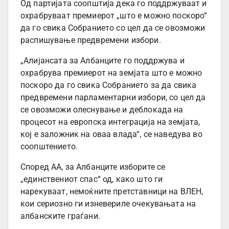
Од партијата соопштија дека го поддржуваат и
охрабруваат премиерот „што е можно поскоро“
да го свика Собранието со цел да се овозможи
распишување предвремени избори.
„Алијансата за Албанците го поддржува и
охрабрува премиерот на земјата што е можно
поскоро да го свика Собранието за да свика
предвремени парламентарни избори, со цел да
се овозможи олеснување и деблокада на
процесот на европска интеграција на земјата,
кој е заложник на оваа влада“, се наведува во
соопштението.
Според АА, за Албанците изборите се
„единствениот спас“ од, како што ги
нарекуваат, немоќните претставници на ВЛЕН,
кои сериозно ги изневериле очекувањата на
албанските граѓани.