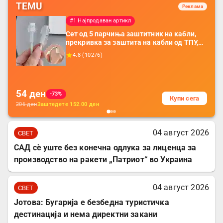
TEMU
Реклама
#1 Најпродаван артикл
Сет од 5 парчиња заштитник на кабли,
прекривка за заштита на кабли од ТПУ,
додатоци за заштита на кабли, без
4.8
(
10276
)
батерија, за мобилни телефони, комплет
за заштита на податочни линии
54
ден
-73%
Купи сега
206
ден
Заштедете
152.00
ден
04 август 2026
СВЕТ
САД сè уште без конечна одлука за лиценца за
производство на ракети „Патриот“ во Украина
04 август 2026
СВЕТ
Јотова: Бугарија е безбедна туристичка
дестинација и нема директни закани