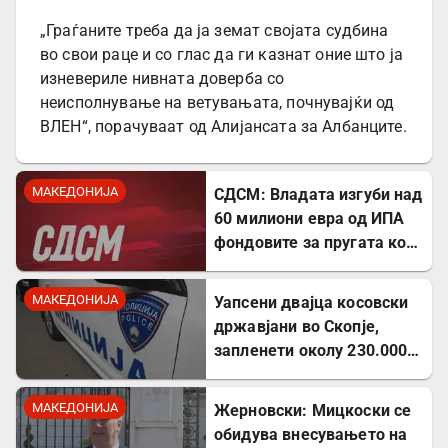
„Граѓаните треба да ја земат својата судбина
во свои раце и со глас да ги казнат оние што ја
изневериле нивната доверба со
неисполнување на ветувањата, почнувајќи од
ВЛЕН“, порачуваат од Алијансата за Албанците.
МАКЕДОНИЈА
СДСМ: Владата изгуби над
60 милиони евра од ИПА
фондовите за пругата кон
Бугарија
МАКЕДОНИЈА
Уапсени двајца косовски
државјани во Скопје,
запленети околу 230.000
евра
МАКЕДОНИЈА
Жерновски: Мицкоски се
обидува внесувањето на