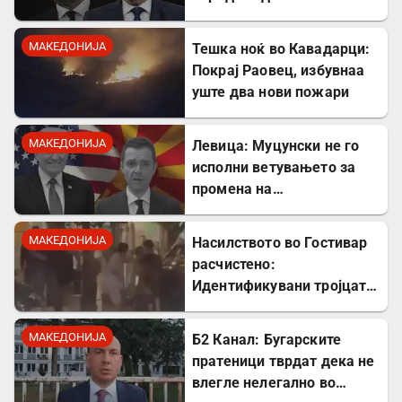
Гостивар
МАКЕДОНИЈА
Тешка ноќ во Кавадарци:
Покрај Раовец, избувнаа
уште два нови пожари
МАКЕДОНИЈА
Левица: Муцунски не го
исполни ветувањето за
промена на
американската визната
политика
МАКЕДОНИЈА
Насилството во Гостивар
расчистено:
Идентификувани тројцата
напаѓачи, двајца се
малолетници
МАКЕДОНИЈА
Б2 Канал: Бугарските
пратеници тврдат дека не
влегле нелегално во