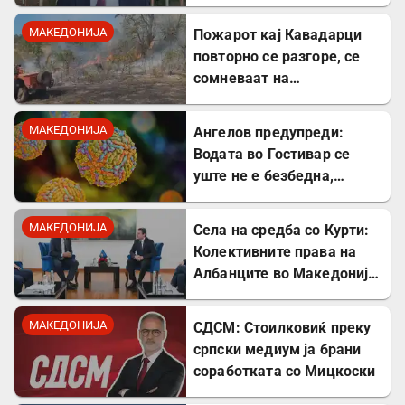
Северна Македонија
МАКЕДОНИЈА
Пожарот кај Кавадарци
повторно се разгоре, се
сомневаат на
подметнување
МАКЕДОНИЈА
Ангелов предупреди:
Водата во Гостивар се
уште не е безбедна,
содржи опасна бактерија
МАКЕДОНИЈА
Села на средба со Курти:
Колективните права на
Албанците во Македонија
се доведуваат во
прашање
МАКЕДОНИЈА
СДСМ: Стоилковиќ преку
српски медиум ја брани
соработката со Мицкоски