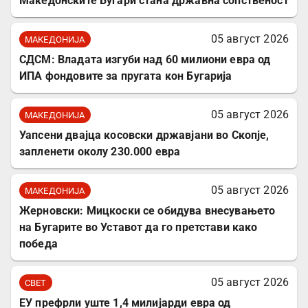
Македонските Бугари стана државна сопственост
05 август 2026
МАКЕДОНИЈА
СДСМ: Владата изгуби над 60 милиони евра од
ИПА фондовите за пругата кон Бугарија
05 август 2026
МАКЕДОНИЈА
Уапсени двајца косовски државјани во Скопје,
запленети околу 230.000 евра
05 август 2026
МАКЕДОНИЈА
Жерновски: Мицкоски се обидува внесувањето
на Бугарите во Уставот да го претстави како
победа
05 август 2026
СВЕТ
ЕУ префрли уште 1,4 милијарди евра од