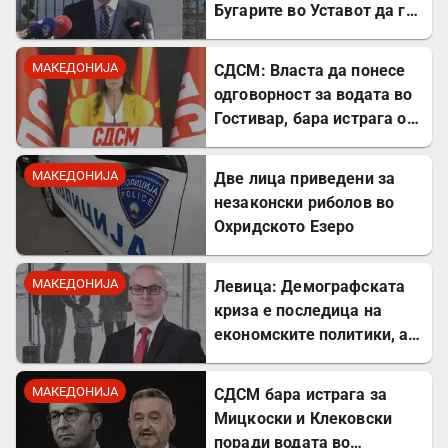
Бугарите во Уставот да го
претстави како победа
МАКЕДОНИЈА
СДСМ: Власта да понесе
одговорност за водата во
Гостивар, бара истрага од
Обвинителството
МАКЕДОНИЈА
Две лица приведени за
незаконски риболов во
Охридското Езеро
МАКЕДОНИЈА
Левица: Демографската
криза е последица на
економските политики, а
не на граѓаните
МАКЕДОНИЈА
СДСМ бара истрага за
Мицкоски и Клековски
поради водата во