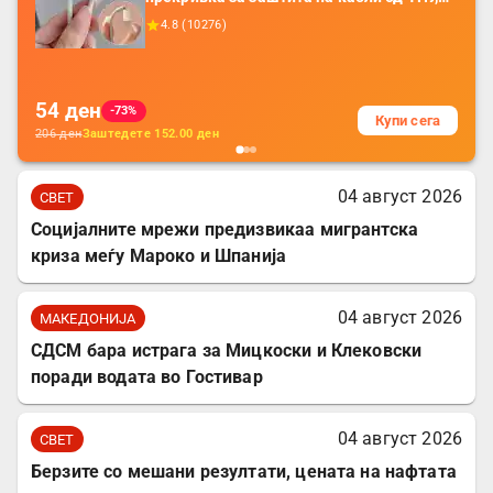
додатоци за заштита на кабли, без
4.8
(
10276
)
батерија, за мобилни телефони, комплет
за заштита на податочни линии
54
ден
-73%
Купи сега
206
ден
Заштедете
152.00
ден
04 август 2026
СВЕТ
Социјалните мрежи предизвикаа мигрантска
криза меѓу Мароко и Шпанија
04 август 2026
МАКЕДОНИЈА
СДСМ бара истрага за Мицкоски и Клековски
поради водата во Гостивар
04 август 2026
СВЕТ
Берзите со мешани резултати, цената на нафтата