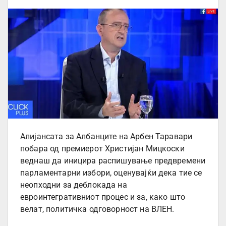
Алијансата за Албанците на Арбен Таравари
побара од премиерот Христијан Мицкоски
веднаш да иницира распишување предвремени
парламентарни избори, оценувајќи дека тие се
неопходни за деблокада на
евроинтегративниот процес и за, како што
велат, политичка одговорност на ВЛЕН.