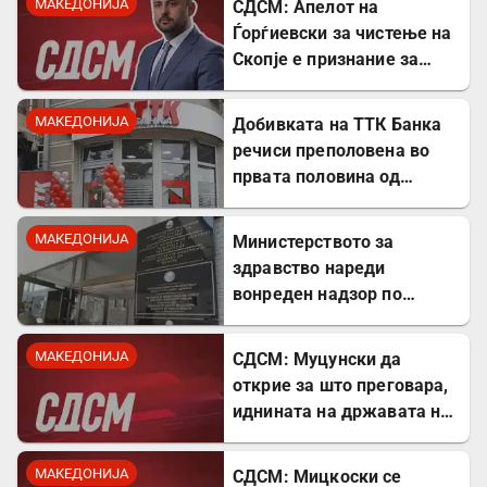
МАКЕДОНИЈА
СДСМ: Апелот на
Ѓорѓиевски за чистење на
Скопје е признание за
неспособност
МАКЕДОНИЈА
Добивката на ТТК Банка
речиси преполовена во
првата половина од
годината
МАКЕДОНИЈА
Министерството за
здравство нареди
вонреден надзор по
случајот со 19-годишната
мајка која остана
МАКЕДОНИЈА
СДСМ: Муцунски да
парализирана
открие за што преговара,
иднината на државата не
смее да биде тајна
МАКЕДОНИЈА
СДСМ: Мицкоски се