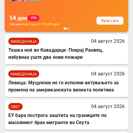
за заштита на податочни линии
54
ден
-73%
Купи сега
206
ден
Заштедете
152.00
ден
04 август 2026
МАКЕДОНИЈА
Тешка ноќ во Кавадарци: Покрај Раовец,
избувнаа уште два нови пожари
04 август 2026
МАКЕДОНИЈА
Левица: Муцунски не го исполни ветувањето за
промена на американската визната политика
04 август 2026
СВЕТ
ЕУ бара построга заштита на границите по
масовниот бран мигранти во Сеута