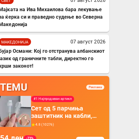
07 август 2026
СВЕТ
Мајката на Ива Михаилова бара лекување
за ќерка си и праведно судење во Северна
Македонија
07 август 2026
МАКЕДОНИЈА
Бујар Османи: Кој го отстранува албанскиот
јазик од граничните табли, директно го
крши законот!
TEMU
Реклама
#1 Најпродаван артикл
Сет од 5 парчиња
заштитник на кабли,
прекривка за заштита
4.8
(
10276
)
на кабли од ТПУ,
54
ден
додатоци за заштита на
-73%