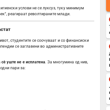
хигиенски услови не се луксуз, туку минимум
 век“, реагираат револтираните млади.
астат
ивот, студентите се соочуваат и со финансиски
ипендии се заглавени во административните
 сè уште не е исплатена
. За многумина од нив,
ходни пари за: