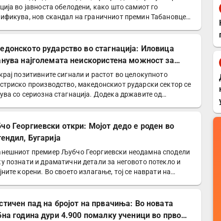
ција во јавноста обелодени, како што самиот го
ификува, нов скандал на граничниот премин Табановце…
едонското рударство во стагнација: Иловица
анува најголемата неискористена можност за
номски раст
крај позитивните сигнали и растот во целокупното
стриско производство, македонскиот рударски сектор се
ува со сериозна стагнација. Додека државите од
онот…
чо Георгиевски откри: Мојот дедо е роден во
тендил, Бугарија
нешниот премиер Љубчо Георгиевски неодамна сподели
у познати и драматични детали за неговото потекло и
јните корени. Во своето излагање, тој се наврати на…
стичен пад на бројот на првачиња: Во новата
бна година дури 4.900 помалку ученици во прво