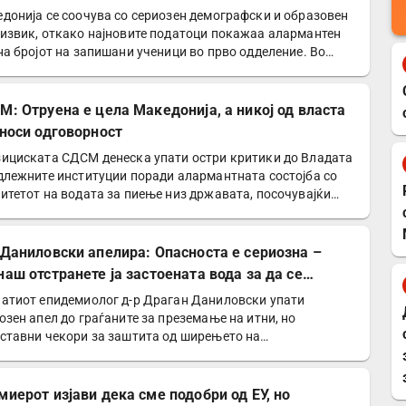
еление
донија се соочува со сериозен демографски и образовен
извик, откако најновите податоци покажаа алармантен
на бројот на запишани ученици во прво одделение. Во…
М: Отруена е цела Македонија, а никој од власта
сноси одговорност
ициската СДСМ денеска упати остри критики до Владата
длежните институции поради алармантната состојба со
итетот на водата за пиење низ државата, посочувајќи…
 Даниловски апелира: Опасноста е сериозна –
наш отстранете ја застоената вода за да се
титите од западнонилска треска!
атиот епидемиолог д-р Драган Даниловски упати
озен апел до граѓаните за преземање на итни, но
ставни чекори за заштита од ширењето на
днонилската треска и…
миерот изјави дека сме подобри од ЕУ, но