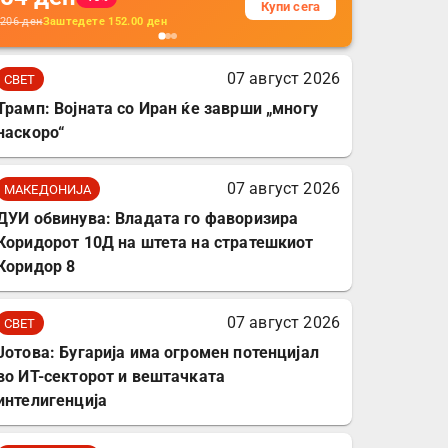
Купи сега
кабли, без батерија, за
206
ден
Заштедете
152.00
ден
мобилни телефони,
комплет за заштита на
07 август 2026
СВЕТ
податочни линии
Трамп: Војната со Иран ќе заврши „многу
наскоро“
07 август 2026
МАКЕДОНИЈА
ДУИ обвинува: Владата го фаворизира
Коридорот 10Д на штета на стратешкиот
Коридор 8
07 август 2026
СВЕТ
Јотова: Бугарија има огромен потенцијал
во ИТ-секторот и вештачката
интелигенција