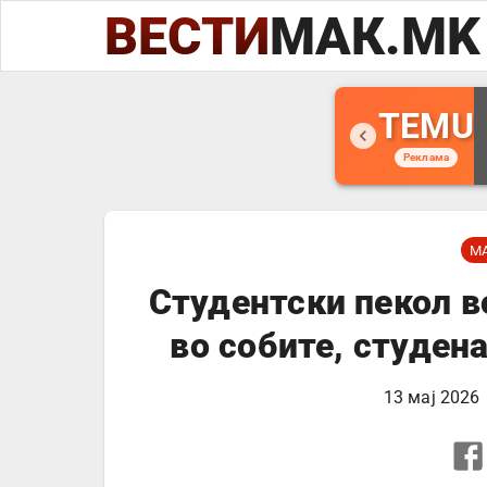
ВЕСТИ
МАК.MK
TEMU
Реклама
М
Студентски пекол в
во собите, студен
13 мај 2026