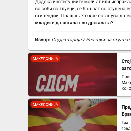
Додека институциите молчат или испраќаа
во соби со глувци, се бањаат со студена 
стипендии. Прашањето кое останува да ви
младите да останат во државата?
Извор:
Студентарија / Реакции на студент
МАКЕДОНИЈА
Сто
зат
ќе 
Прет
Маке
конф
напа
МАКЕДОНИЈА
Пре
Брв
Граѓ
град