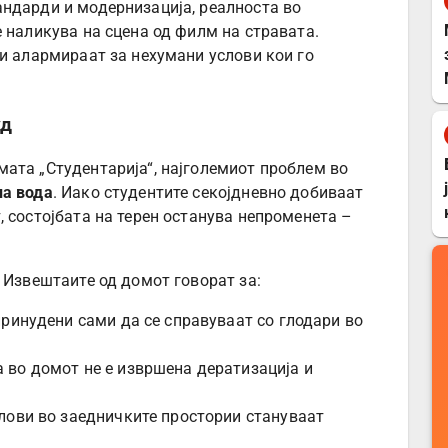
ндарди и модернизација, реалноста во
 наликува на сцена од филм на стравата.
и алармираат за нехумани услови кои го
уд
ата „Студентарија“, најголемиот проблем во
ла вода
. Иако студентите секојдневно добиваат
 состојбата на терен останува непроменета –
 Извештаите од домот говорат за:
принудени сами да се справуваат со глодари во
 во домот не е извршена дератизација и
лови во заедничките простории стануваат