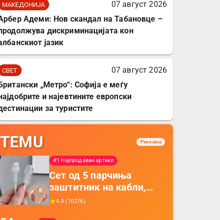
07 август 2026
МАКЕДОНИЈА
Арбер Адеми: Нов скандал на Табановце –
продолжува дискриминацијата кон
албанскиот јазик
07 август 2026
СВЕТ
Британски „Метро“: Софија е меѓу
најдобрите и најевтините европски
дестинации за туристите
TEMU
Реклама
#1 Најпродаван артикл
Сет од 5 парчиња
заштитник на кабли,
прекривка за заштита
4.8
(
10276
)
на кабли од ТПУ,