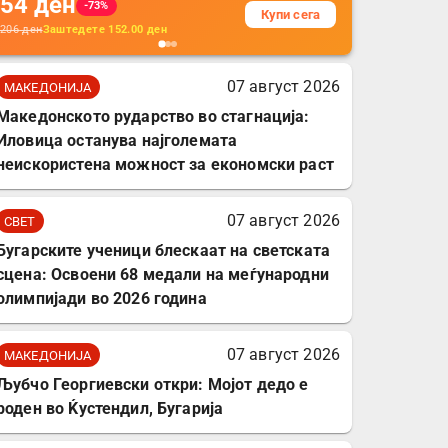
54
ден
додатоци за заштита на
-73%
Купи сега
кабли, без батерија, за
206
ден
Заштедете
152.00
ден
мобилни телефони,
комплет за заштита на
07 август 2026
МАКЕДОНИЈА
податочни линии
Македонското рударство во стагнација:
Иловица останува најголемата
неискористена можност за економски раст
07 август 2026
СВЕТ
Бугарските ученици блескаат на светската
сцена: Освоени 68 медали на меѓународни
олимпијади во 2026 година
07 август 2026
МАКЕДОНИЈА
Љубчо Георгиевски откри: Мојот дедо е
роден во Ќустендил, Бугарија