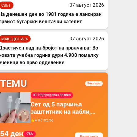
07 август 2026
СВЕТ
На денешен ден во 1981 година е лансиран
првиот бугарски вештачки сателит
07 август 2026
МАКЕДОНИЈА
Драстичен пад на бројот на првачиња: Во
новата учебна година дури 4.900 помалку
ученици во прво одделение
TEMU
Реклама
#1 Најпродаван артикл
Сет од 5 парчиња
заштитник на кабли,
прекривка за заштита
4.8
(
10276
)
на кабли од ТПУ,
54
ден
додатоци за заштита на
-73%
Купи сега