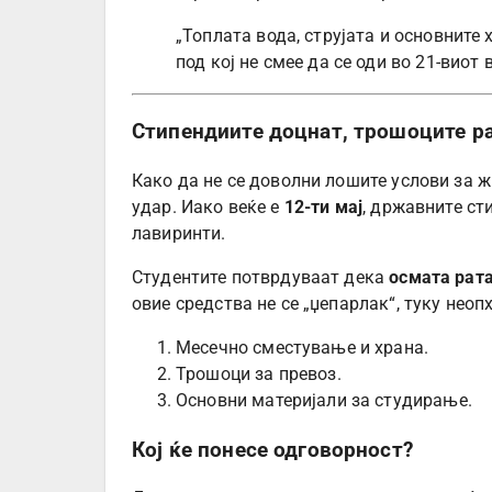
„Топлата вода, струјата и основните 
под кој не смее да се оди во 21-виот
Стипендиите доцнат, трошоците р
Како да не се доволни лошите услови за ж
удар. Иако веќе е
12-ти мај
, државните ст
лавиринти.
Студентите потврдуваат дека
осмата рата
овие средства не се „џепарлак“, туку неоп
Месечно сместување и храна.
Трошоци за превоз.
Основни материјали за студирање.
Кој ќе понесе одговорност?