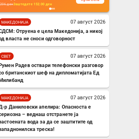
кабли, без батерија, за
206
ден
Заштедете
152.00
ден
мобилни телефони,
комплет за заштита на
07 август 2026
МАКЕДОНИЈА
податочни линии
СДСМ: Отруена е цела Македонија, а никој
од власта не сноси одговорност
07 август 2026
СВЕТ
Румен Радев оствари телефонски разговор
со британскиот шеф на дипломатијата Ед
Милибанд
07 август 2026
МАКЕДОНИЈА
Д-р Даниловски апелира: Опасноста е
сериозна – веднаш отстранете ја
застоената вода за да се заштитите од
западнонилска треска!