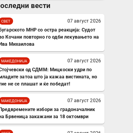
оследни вести
комплет за заштита на
податочни линии
07 август 2026
СВЕТ
Бугарското МНР со остра реакција: Судот
во Кочани повторно го одби лекувањето на
Ива Михаилова
07 август 2026
МАКЕДОНИЈА
Стојчевски од СДММ: Мицкоски удри по
младите затоа што ја кажаа вистината, но
тие не се плашат и ќе победат!
07 август 2026
МАКЕДОНИЈА
Предвремените избори за градоначалник
на Брвеница закажани за 18 октомври