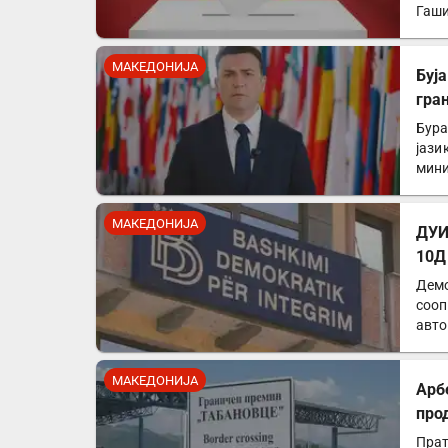
Гаши
МАКЕДОНИЈА
Буја
гра
Бура
јази
мини
МАКЕДОНИЈА
ДУИ
10Д
Демо
сооп
авто
од…
МАКЕДОНИЈА
Арб
про
Прат