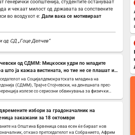
т генерички соопштенија, студентите остануваат
вода и чекаат милост од државата за сопствените
си во воздухот е:
Дали вака се мотивираат
и од СД „Гоце Делчев“
јчевски од СДММ: Мицкоски удри по младите
оа што ја кажаа вистината, но тие не се плашат и
победат!
седателот на Социјалдемократската младина на
донија (СДММ), Трајче Стојчевски, на денешната прес-
еренција излезе со сериозни обвинувања за физички
д врз…
двремените избори за градоначалник на
еница закажани за 18 октомври
аните на Општина Брвеница оваа есен ќе бираат нов
оначалник, откако претседателот на Собранието, Африм