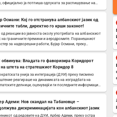
, официјално ја потпиша одлуката за распишување на…
р Османи: Кој го отстранува албанскиот јазик од
ничните табли, директно го крши законот!
 од реакции во јавноста околу употребата на албанскиот
к на граничните премини и аеродромите. Поранешниот
стер за надворешни работи, Бујар Османи, преку…
 обвинува: Владата го фаворизира Коридорот
 на штета на стратешкиот Коридор 8
кратската унија за интеграција (ДУИ) преку писмено
штение реагираше на динамиката на изградбата на
патските делници, оценувајќи ги последните информации
ер Адеми: Нов скандал на Табановце –
должува дискриминацијата кон албанскиот јазик
еникот од редовите на ДУИ, Арбер Адеми, преку остра