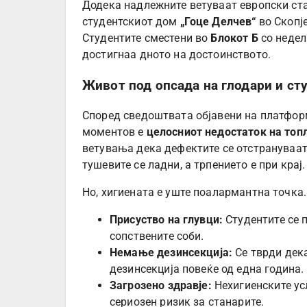
Додека надлежните ветуваат европски ста
студентскиот дом
„Гоце Делчев“
во Скопје
Студентите сместени во
Блокот Б
со недел
достигнаа дното на достоинството.
Живот под опсада на глодари и ст
Според сведоштвата објавени на платформ
моментов е
целосниот недостаток на топ
ветувања дека дефектите се отстрануваат,
тушевите се ладни, а трпението е при крај.
Но, хигиената е уште поалармантна точка.
Присуство на глувци:
Студентите се 
сопствените соби.
Немање дезинсекција:
Се тврди дека
дезинсекција повеќе од една година.
Загрозено здравје:
Нехигиенските ус
сериозен ризик за станарите.