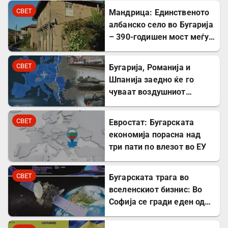
Милибанд
СВЕТ
Мандрица: Единственото
албанско село во Бугарија
– 390-годишен мост меѓу
Бугарите и Албанците
СВЕТ
Бугарија, Романија и
Шпанија заедно ќе го
чуваат воздушниот
простор на НАТО
СВЕТ
Евростат: Бугарската
економија порасна над
три пати по влезот во ЕУ
СВЕТ
Бугарската трага во
вселенскиот бизнис: Во
Софија се гради еден од
најголемите вселенски
центри во Европа