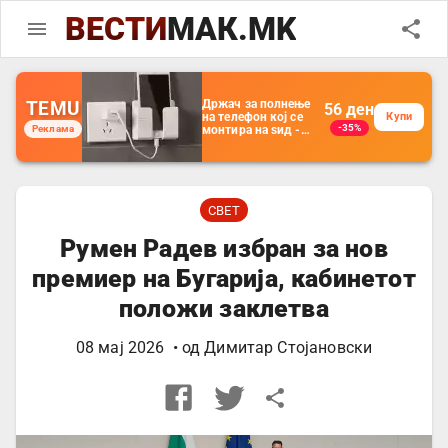
ВЕСТИ
МАК.MK
TEMU
Држач за полнење
56
ден
на телефон кој се
Купи
-35%
Реклама
монтира на ѕид -
Мултифункционален
пластичен
организатор за
чување на покрај
кревет и за ТВ
далечински
СВЕТ
управувач
Румен Радев избран за нов
премиер на Бугарија, кабинетот
положи заклетва
08 мај 2026
• од
Димитар Стојановски