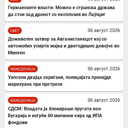
Германските власти: Можно е странска држава
да стои зад дронот со експлозив во Лајпциг
06 август 2026
СВЕТ
Доживотен затвор за Авганистанецот кој со
автомобил усмрти мајка и двегодишно девојче во
Минхен
06 август 2026
МАКЕДОНИЈА
Уапсени двајца охриѓани, полицијата пронајде
марихуана при претреси
06 август 2026
МАКЕДОНИЈА
СДСМ: Владата ја блокираше пругата кон
Бугарија и изгуби 60 милиони евра од ИПА
фондови