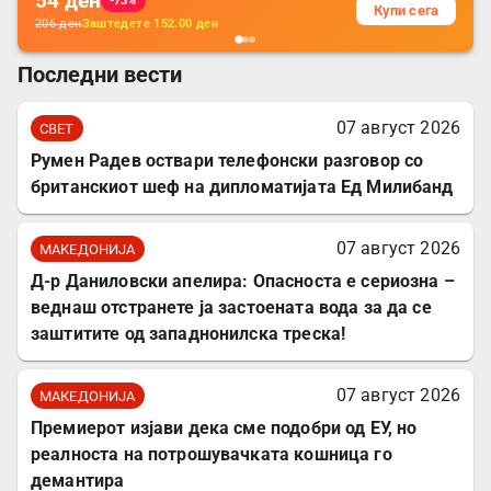
54
ден
-73%
Купи сега
206
ден
Заштедете
152.00
ден
Последни вести
07 август 2026
СВЕТ
Румен Радев оствари телефонски разговор со
британскиот шеф на дипломатијата Ед Милибанд
07 август 2026
МАКЕДОНИЈА
Д-р Даниловски апелира: Опасноста е сериозна –
веднаш отстранете ја застоената вода за да се
заштитите од западнонилска треска!
07 август 2026
МАКЕДОНИЈА
Премиерот изјави дека сме подобри од ЕУ, но
реалноста на потрошувачката кошница го
демантира