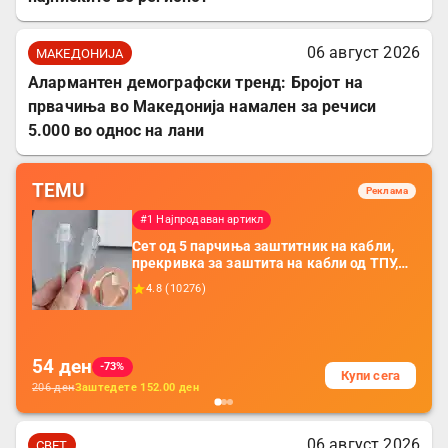
06 август 2026
МАКЕДОНИЈА
Алармантен демографски тренд: Бројот на
првачиња во Македонија намален за речиси
5.000 во однос на лани
TEMU
Реклама
#1 Најпродаван артикл
Сет од 5 парчиња заштитник на кабли,
прекривка за заштита на кабли од ТПУ,
додатоци за заштита на кабли, без
4.8
(
10276
)
батерија, за мобилни телефони, комплет
за заштита на податочни линии
54
ден
-73%
Купи сега
206
ден
Заштедете
152.00
ден
06 август 2026
СВЕТ