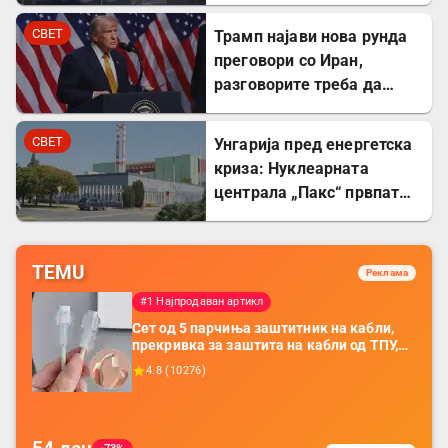
противвоздушни системи
во Краснодар
СВЕТ
Трамп најави нова рунда
преговори со Иран,
разговорите треба да
почнат денес
СВЕТ
Унгарија пред енергетска
криза: Нуклеарната
централа „Пакс“ првпат
целосно запрена по 44
години
TEMU
Реклама
#1 Најпродаван артикл
Сет од 5 парчиња заштитник на кабли,
прекривка за заштита на кабли од ТПУ,
додатоци за заштита на кабли, без
4.8
(
10276
)
батерија, за мобилни телефони, комплет
за заштита на податочни линии