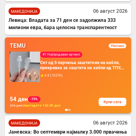
06 август 2026
МАКЕДОНИЈА
Левица: Владата за 71 ден се задолжила 333
милиони евра, бара целосна транспарентност
TEMU
Реклама
#1 Најпродаван артикл
Сет од 5 парчиња заштитник на кабли,
прекривка за заштита на кабли од ТПУ,
додатоци за заштита на кабли, без
4.8
(
10276
)
батерија, за мобилни телефони, комплет
за заштита на податочни линии
54
ден
-73%
Купи сега
206
ден
Заштедете
152.00
ден
06 август 2026
МАКЕДОНИЈА
Јаневска: Во септември најмалку 3.000 првачиња