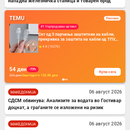
нападна железничка станица и товарен брод
TEMU
Реклама
#1 Најпродаван артикл
Сет од 5 парчиња заштитник на кабли,
прекривка за заштита на кабли од ТПУ,
додатоци за заштита на кабли, без
4.8
(
10276
)
батерија, за мобилни телефони, комплет
за заштита на податочни линии
54
ден
-73%
Купи сега
206
ден
Заштедете
152.00
ден
06 август 2026
МАКЕДОНИЈА
СДСМ обвинува: Анализите за водата во Гостивар
доцнат, а граѓаните се изложени на ризик
06 август 2026
МАКЕДОНИЈА