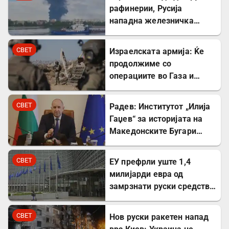
рафинерии, Русија
нападна железничка
станица и товарен брод
СВЕТ
Израелската армија: Ќе
продолжиме со
операциите во Газа и
покрај американскиот
план
СВЕТ
Радев: Институтот „Илија
Гаџев“ за историјата на
Македонските Бугари
стана државна
сопственост
СВЕТ
ЕУ префрли уште 1,4
милијарди евра од
замрзнати руски средства
за поддршка на Украина
СВЕТ
Нов руски ракетен напад