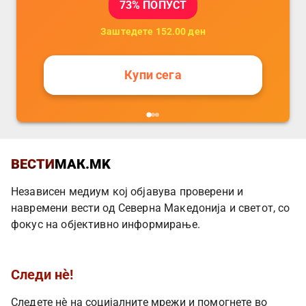
73
% ПОПУСТ
Заштедете
152.00
ден
Купи сега
ВЕСТИ
МАК.MK
Независен медиум кој објавува проверени и
навремени вести од Северна Македонија и светот, со
фокус на објективно информирање.
Следи нè!
Следете нè на социјалните мрежи и помогнете во