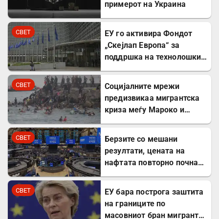
примерот на Украина
СВЕТ
ЕУ го активира Фондот
„Скејлап Европа“ за
поддршка на технолошки
компании
СВЕТ
Социјалните мрежи
предизвикаа мигрантска
криза меѓу Мароко и
Шпанија
СВЕТ
Берзите со мешани
резултати, цената на
нафтата повторно почна
да расте
СВЕТ
ЕУ бара построга заштита
на границите по
масовниот бран мигранти