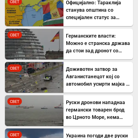
СВЕТ
Официјално: Тараклија
станува општина со
специјален статус за
заштита на Бугарите во
Молдавија
СВЕТ
Германските власти:
Можно е странска држава
да стои зад дронот со
експлозив во Лајпциг
СВЕТ
Доживотен затвор за
Авганистанецот кој со
автомобил усмрти мајка и
двегодишно девојче во
Минхен
СВЕТ
Руски дронови нападнаа
германски товарен брод
во Црното Море, нема
повредени
СВЕТ
Украина погоди две руски