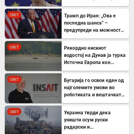
во Сеута
СВЕТ
Трамп до Иран: „Ова е
последна шанса“ –
предупреди на можност
за „обезглавување“
СВЕТ
Рекордно нискиот
водостој на Дунав ја турка
Источна Европа кон
енергетска криза
СВЕТ
Бугарија го освои еден од
најголемите умови во
роботиката и вештачката
интелигенција – ќе работи
во ИНСАИТ
СВЕТ
Украина тврди дека
уништи осум руски
радарски и