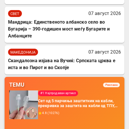
07 август 2026
СВЕТ
Мандрица: Единственото албанско село во
Бугарија – 390-годишен мост меѓу Бугарите и
Албанците
07 август 2026
МАКЕДОНИЈА
Скандалозна изјава на Вучиќ: Српската црква е
иста и во Пирот и во Скопје
TEMU
Реклама
#1 Најпродаван артикл
Сет од 5 парчиња заштитник на кабли,
прекривка за заштита на кабли од ТПУ,
додатоци за заштита на кабли, без
4.8
(
10276
)
батерија, за мобилни телефони, комплет
за заштита на податочни линии