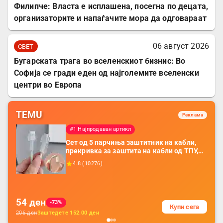
Филипче: Власта е исплашена, посегна по децата,
организаторите и напаѓачите мора да одговараат
06 август 2026
СВЕТ
Бугарската трага во вселенскиот бизнис: Во
Софија се гради еден од најголемите вселенски
центри во Европа
TEMU
Реклама
#1 Најпродаван артикл
Сет од 5 парчиња заштитник на кабли,
прекривка за заштита на кабли од ТПУ,
додатоци за заштита на кабли, без
4.8
(
10276
)
батерија, за мобилни телефони, комплет
за заштита на податочни линии
54
ден
-73%
Купи сега
206
ден
Заштедете
152.00
ден