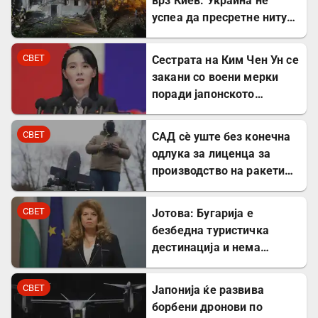
врз Киев: Украина не
успеа да пресретне ниту
една ракета
СВЕТ
Сестрата на Ким Чен Ун се
закани со воени мерки
поради јапонското
вооружување
СВЕТ
САД сè уште без конечна
одлука за лиценца за
производство на ракети
„Патриот“ во Украина
СВЕТ
Јотова: Бугарија е
безбедна туристичка
дестинација и нема
директни закани
СВЕТ
Јапонија ќе развива
борбени дронови по