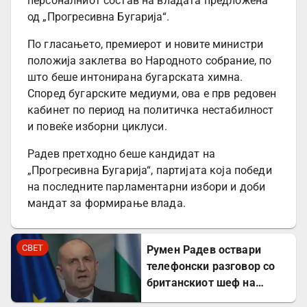
персоналниот состав на владата предложена
од „Прогресивна Бугарија“.
По гласањето, премиерот и новите министри
положија заклетва во Народното собрание, по
што беше интонирана бугарската химна.
Според бугарските медиуми, ова е прв редовен
кабинет по период на политичка нестабилност
и повеќе изборни циклуси.
Радев претходно беше кандидат на
„Прогресивна Бугарија“, партијата која победи
на последните парламентарни избори и доби
мандат за формирање влада.
СВЕТ
Румен Радев оствари
телефонски разговор со
британскиот шеф на
дипломатијата Ед