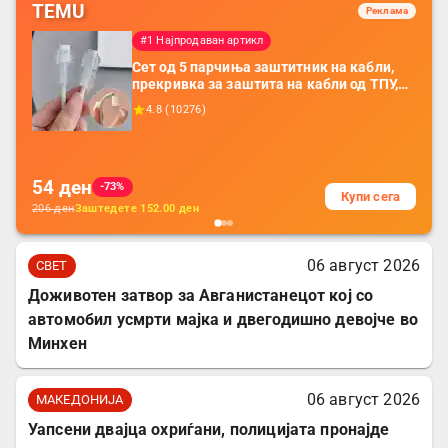
TEMU
Реклама
#1 Најпродаван артикл
Сет од 5 парчиња заштитник на кабли,
прекривка за заштита на кабли од ТПУ,
додатоци за заштита на кабли, без
4.8
(
10276
)
батерија, за мобилни телефони, комплет
за заштита на податочни линии
54
ден
-73%
Купи сега
206
ден
Заштедете
152.00
ден
06 август 2026
СВЕТ
Доживотен затвор за Авганистанецот кој со
автомобил усмрти мајка и двегодишно девојче во
Минхен
06 август 2026
МАКЕДОНИЈА
Уапсени двајца охриѓани, полицијата пронајде