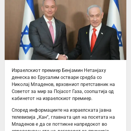
Израелскиот премиер Бенјамин Нетанјаху
денеска во Ерусалим оствари средба со
Николај Младенов, врховниот претставник на
Советот за мир за Појасот Газа, соопштија од
кабинетот на израелскиот премиер.
Според информациите на израелската јавна
телевизија „Кан“, главната цел на посетата на
Младенов е да се поттикне напредокот во