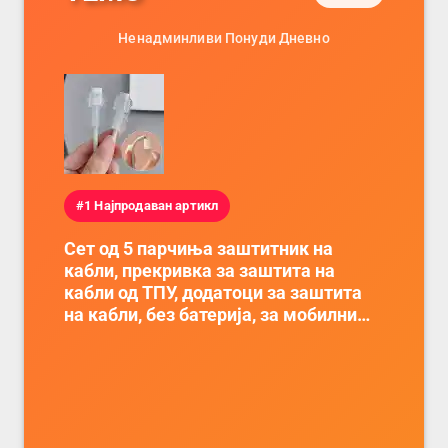
Ненадминливи Понуди Дневно
#1 Најпродаван артикл
Сет од 5 парчиња заштитник на
кабли, прекривка за заштита на
кабли од ТПУ, додатоци за заштита
на кабли, без батерија, за мобилни
телефони, комплет за заштита на
податочни линии