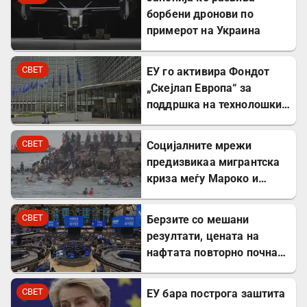
борбени дронови по
примерот на Украина
СВЕТ
ЕУ го активира Фондот
„Скејлап Европа“ за
поддршка на технолошки
компании
СВЕТ
Социјалните мрежи
предизвикаа мигрантска
криза меѓу Мароко и
Шпанија
СВЕТ
Берзите со мешани
резултати, цената на
нафтата повторно почна
да расте
СВЕТ
ЕУ бара построга заштита