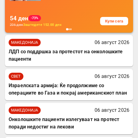
за заштита на податочни линии
54
ден
-73%
Купи сега
206
ден
Заштедете
152.00
ден
06 август 2026
МАКЕДОНИЈА
ЛДП со поддршка за протестот на онколошките
пациенти
06 август 2026
СВЕТ
Израелската армија: Ќе продолжиме со
операциите во Газа и покрај американскиот план
06 август 2026
МАКЕДОНИЈА
Онколошките пациенти излегуваат на протест
поради недостиг на лекови