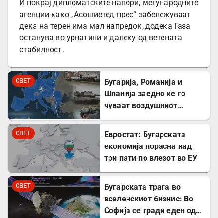
И покрај дипломатските напори, меѓународните
агенции како „Асошиетед прес“ забележуваат
дека на терен има мал напредок, додека Газа
останува во урнатини и далеку од ветената
стабилност.
СВЕТ
Бугарија, Романија и
Шпанија заедно ќе го
чуваат воздушниот
простор на НАТО
СВЕТ
Евростат: Бугарската
економија порасна над
три пати по влезот во ЕУ
СВЕТ
Бугарската трага во
вселенскиот бизнис: Во
Софија се гради еден од