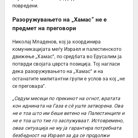
повредени.
Разоружувањето на „Хамас“ не е
предмет на преговори
Николај Младенов, кој ја координира
комуникацијата меѓу Израел и палестинското
движење „Хамас“, по средбата во Ерусалим ја
потврди својата цврста позиција. Тој нагласи
дека разоружувањето на „Хамас“ и на
останатите милитантни групи е услов за кој „не
се преговара“.
„Седум месеци по прекинот на огнот, вратата
кон иднината на Газа е сè уште затворена. Ова
не е тоа што им беше ветено на Палестинците и
не е тоа што тие го заслужуваат. Истовремено,
оваа ситуација не му ја гарантира потребната
безбедност на Израел за да се продолжи