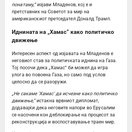
понатаму,“
изјави Младенов, кој е и
претставник на Советот за мир на
американскиот претседател Доналд Трамп.
Иднината на „Хамас“ како политичко
движење
Интересен аспект од изјавата на Младенов е
неговиот став за политичката иднина на Газа.
Тој посочи дека „Хамас“ би можел да игра
улога во повоена Газа, но само под услов
целосно да се разоружи.
„Не сакаме 'Хамас' да исчезне како политичко
движење,“
истакна врвниот дипломат,
додавајќи дека неговите напори во Ерусалим
се насочени кон деблокирање на процесот за
реконструкција и воспоставување траен мир.