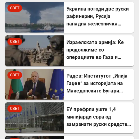
СВЕТ
Украина погоди две руски
рафинерии, Русија
нападна железничка
станица и товарен брод
СВЕТ
Израелската армија: Ќе
продолжиме со
операциите во Газа и
покрај американскиот
план
СВЕТ
Радев: Институтот „Илија
Гаџев“ за историјата на
Македонските Бугари
стана државна
сопственост
СВЕТ
ЕУ префрли уште 1,4
милијарди евра од
замрзнати руски средства
за поддршка на Украина