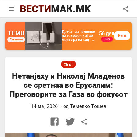
ВЕСТИ
МАК.MK
TEMU
Држач за полнење
56
ден
на телефон кој се
Купи
-35%
Реклама
монтира на ѕид -
Мултифункционален
пластичен
организатор за
чување на покрај
кревет и за ТВ
далечински
СВЕТ
управувач
Нетанјаху и Николај Младенов
се сретнаа во Ерусалим:
Преговорите за Газа во фокусот
14 мај 2026
• од
Темелко Тошев