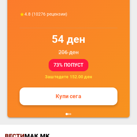
4.8
(
10276
рецензии)
54
ден
206
ден
73
% ПОПУСТ
Заштедете
152.00
ден
Купи сега
ВЕСТИ
МАК.MK