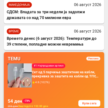
06 август 2026
МАКЕДОНИЈА
СДСМ: Владата за три недели ја задолжи
државата со над 70 милиони евра
06 август 2026
ВРЕМЕ
Времето денес (6 август 2026): Температури до
39 степени, попладне можни невремиња
TEMU
Реклама
#1 Најпродаван артикл
Сет од 5 парчиња заштитник на кабли,
прекривка за заштита на кабли од ТПУ,
додатоци за заштита на кабли, без
4.8
(
10276
)
батерија, за мобилни телефони, комплет
за заштита на податочни линии
54
ден
-73%
Купи сега
206
ден
Заштедете
152.00
ден