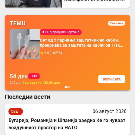
руски ноќен напад
TEMU
Реклама
#1 Најпродаван артикл
Сет од 5 парчиња заштитник на кабли,
прекривка за заштита на кабли од ТПУ,
додатоци за заштита на кабли, без
4.8
(
10276
)
батерија, за мобилни телефони, комплет
за заштита на податочни линии
54
ден
-73%
Купи сега
206
ден
Заштедете
152.00
ден
Последни вести
06 август 2026
СВЕТ
Бугарија, Романија и Шпанија заедно ќе го чуваат
воздушниот простор на НАТО