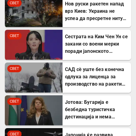
СВЕТ
Нов руски ракетен напад
врз Киев: Украина не
успеа да пресретне ниту
една ракета
СВЕТ
Сестрата на Ким Чен Ун се
закани со воени мерки
поради јапонското
вооружување
СВЕТ
САД сè уште без конечна
одлука за лиценца за
производство на ракети
„Патриот“ во Украина
СВЕТ
Јотова: Бугарија е
безбедна туристичка
дестинација и нема
директни закани
СВЕТ
Јапонија ќе развива