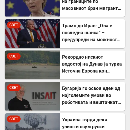
на границите по
масовниот бран мигранти
во Сеута
СВЕТ
Трамп до Иран: „Ова е
последна шанса“ –
предупреди на можност
за „обезглавување“
СВЕТ
Рекордно нискиот
водостој на Дунав ја турка
Источна Европа кон
енергетска криза
СВЕТ
Бугарија го освои еден од
најголемите умови во
роботиката и вештачката
интелигенција – ќе работи
во ИНСАИТ
СВЕТ
Украина тврди дека
уништи осум руски