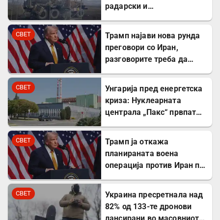
радарски и
противвоздушни системи
во Краснодар
СВЕТ
Трамп најави нова рунда
преговори со Иран,
разговорите треба да
почнат денес
СВЕТ
Унгарија пред енергетска
криза: Нуклеарната
централа „Пакс“ првпат
целосно запрена по 44
години
СВЕТ
Трамп ја откажа
планираната воена
операција против Иран по
напредокот во
преговорите
СВЕТ
Украина пресретнала над
82% од 133-те дронови
лансирани во масовниот