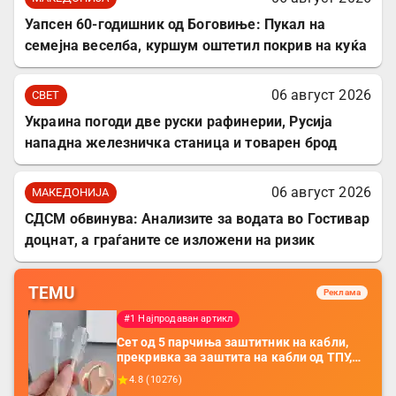
Уапсен 60-годишник од Боговиње: Пукал на
семејна веселба, куршум оштетил покрив на куќа
06 август 2026
СВЕТ
Украина погоди две руски рафинерии, Русија
нападна железничка станица и товарен брод
06 август 2026
МАКЕДОНИЈА
СДСМ обвинува: Анализите за водата во Гостивар
доцнат, а граѓаните се изложени на ризик
TEMU
Реклама
#1 Најпродаван артикл
Сет од 5 парчиња заштитник на кабли,
прекривка за заштита на кабли од ТПУ,
додатоци за заштита на кабли, без
4.8
(
10276
)
батерија, за мобилни телефони, комплет