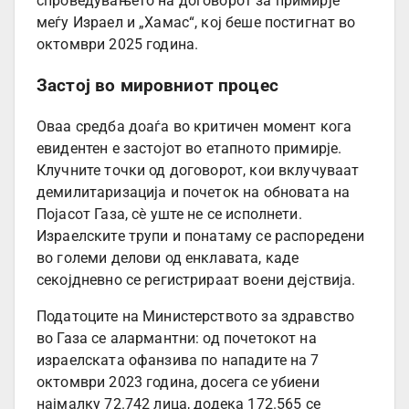
спроведувањето на договорот за примирје
меѓу Израел и „Хамас“, кој беше постигнат во
октомври 2025 година.
Застој во мировниот процес
Оваа средба доаѓа во критичен момент кога
евидентен е застојот во етапното примирје.
Клучните точки од договорот, кои вклучуваат
демилитаризација и почеток на обновата на
Појасот Газа, сè уште не се исполнети.
Израелските трупи и понатаму се распоредени
во големи делови од енклавата, каде
секојдневно се регистрираат воени дејствија.
Податоците на Министерството за здравство
во Газа се алармантни: од почетокот на
израелската офанзива по нападите на 7
октомври 2023 година, досега се убиени
најмалку 72.742 лица, додека 172.565 се