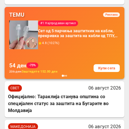
TEMU
Реклама
#1 Најпродаван артикл
Сет од 5 парчиња заштитник на кабли,
прекривка за заштита на кабли од ТПУ,
додатоци за заштита на кабли, без
4.8
(
10276
)
батерија, за мобилни телефони, комплет
за заштита на податочни линии
54
ден
-73%
Купи сега
206
ден
Заштедете
152.00
ден
06 август 2026
СВЕТ
Официјално: Тараклија станува општина со
специјален статус за заштита на Бугарите во
Молдавија
06 август 2026
МАКЕДОНИЈА