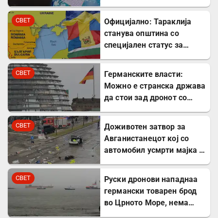
најголемите вселенски
центри во Европа
СВЕТ
Официјално: Тараклија
станува општина со
специјален статус за
заштита на Бугарите во
Молдавија
СВЕТ
Германските власти:
Можно е странска држава
да стои зад дронот со
експлозив во Лајпциг
СВЕТ
Доживотен затвор за
Авганистанецот кој со
автомобил усмрти мајка и
двегодишно девојче во
Минхен
СВЕТ
Руски дронови нападнаа
германски товарен брод
во Црното Море, нема
повредени