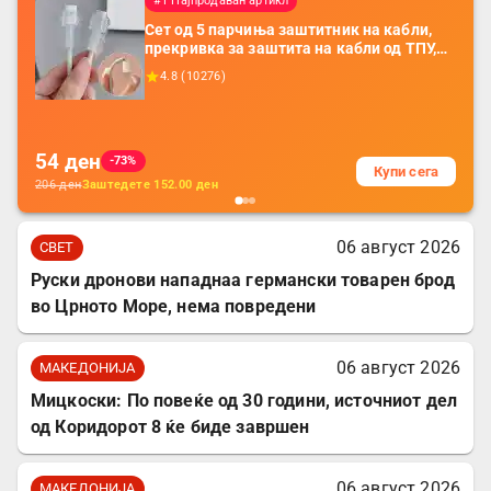
#1 Најпродаван артикл
Сет од 5 парчиња заштитник на кабли,
прекривка за заштита на кабли од ТПУ,
додатоци за заштита на кабли, без
4.8
(
10276
)
батерија, за мобилни телефони, комплет
за заштита на податочни линии
54
ден
-73%
Купи сега
206
ден
Заштедете
152.00
ден
06 август 2026
СВЕТ
Руски дронови нападнаа германски товарен брод
во Црното Море, нема повредени
06 август 2026
МАКЕДОНИЈА
Мицкоски: По повеќе од 30 години, источниот дел
од Коридорот 8 ќе биде завршен
06 август 2026
МАКЕДОНИЈА