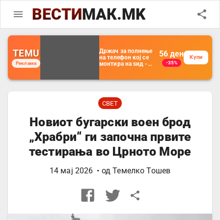
ВЕСТИ
МАК.MK
TEMU
Држач за полнење
56
ден
на телефон кој се
Купи
-35%
Реклама
монтира на ѕид -
Мултифункционален
пластичен
организатор за
чување на покрај
кревет и за ТВ
далечински
СВЕТ
управувач
Новиот бугарски воен брод
„Храбри“ ги започна првите
тестирања во Црното Море
14 мај 2026
• од
Темелко Тошев