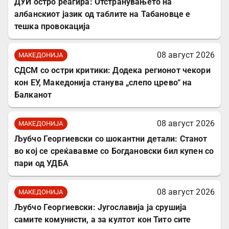
ДУИ остро реагира: Отстранувањето на
албанскиот јазик од таблите на Табановце е
тешка провокација
08 август 2026
МАКЕДОНИЈА
СДСМ со остри критики: Додека регионот чекори
кон ЕУ, Македонија станува „слепо црево“ на
Балканот
08 август 2026
МАКЕДОНИЈА
Љубчо Георгиевски со шокантни детали: Станот
во кој се среќававме со Богдановски бил купен со
пари од УДБА
08 август 2026
МАКЕДОНИЈА
Љубчо Георгиевски: Југославија ја срушија
самите комунисти, а за култот кон Тито сите