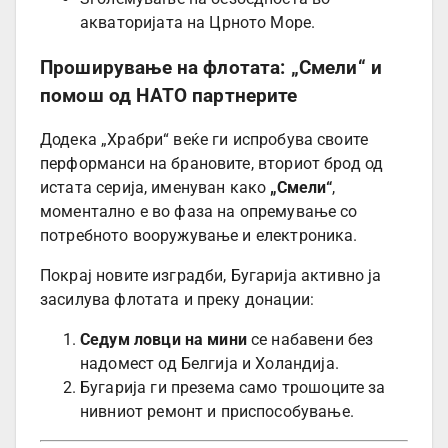
акваторијата на Црното Море.
Проширување на флотата: „Смели“ и
помош од НАТО партнерите
Додека „Храбри“ веќе ги испробува своите
перформанси на брановите, вториот брод од
истата серија, именуван како
„Смели“
,
моментално е во фаза на опремување со
потребното вооружување и електроника.
Покрај новите изградби, Бугарија активно ја
засилува флотата и преку донации:
Седум ловци на мини
се набавени без
надомест од Белгија и Холандија.
Бугарија ги презема само трошоците за
нивниот ремонт и приспособување.