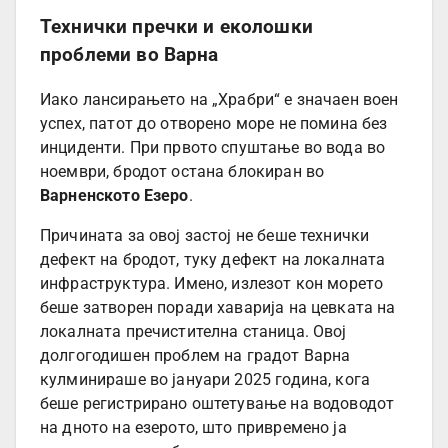
Технички пречки и еколошки
проблеми во Варна
Иако лансирањето на „Храбри“ е значаен воен
успех, патот до отворено море не помина без
инциденти. При првото спуштање во вода во
ноември, бродот остана блокиран во
Варненското Езеро
.
Причината за овој застој не беше технички
дефект на бродот, туку дефект на локалната
инфраструктура. Имено, излезот кон морето
беше затворен поради хаварија на цевката на
локалната пречистителна станица. Овој
долгогодишен проблем на градот Варна
кулминираше во јануари 2025 година, кога
беше регистрирано оштетување на водоводот
на дното на езерото, што привремено ја