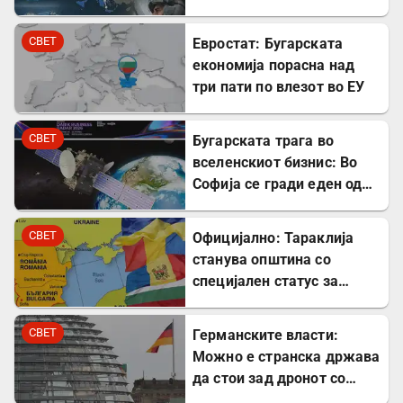
простор на НАТО
СВЕТ
Евростат: Бугарската
економија порасна над
три пати по влезот во ЕУ
СВЕТ
Бугарската трага во
вселенскиот бизнис: Во
Софија се гради еден од
најголемите вселенски
центри во Европа
СВЕТ
Официјално: Тараклија
станува општина со
специјален статус за
заштита на Бугарите во
Молдавија
СВЕТ
Германските власти:
Можно е странска држава
да стои зад дронот со
експлозив во Лајпциг