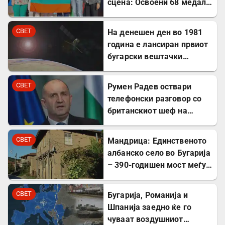
сцена: Освоени 68 медали
на меѓународни
олимпијади во 2026
СВЕТ
На денешен ден во 1981
година
година е лансиран првиот
бугарски вештачки
сателит
СВЕТ
Румен Радев оствари
телефонски разговор со
британскиот шеф на
дипломатијата Ед
Милибанд
СВЕТ
Мандрица: Единственото
албанско село во Бугарија
– 390-годишен мост меѓу
Бугарите и Албанците
СВЕТ
Бугарија, Романија и
Шпанија заедно ќе го
чуваат воздушниот