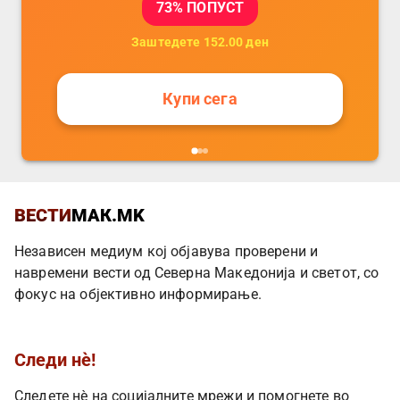
73
% ПОПУСТ
Заштедете
152.00
ден
Купи сега
ВЕСТИ
МАК.MK
Независен медиум кој објавува проверени и
навремени вести од Северна Македонија и светот, со
фокус на објективно информирање.
Следи нè!
Следете нè на социјалните мрежи и помогнете во