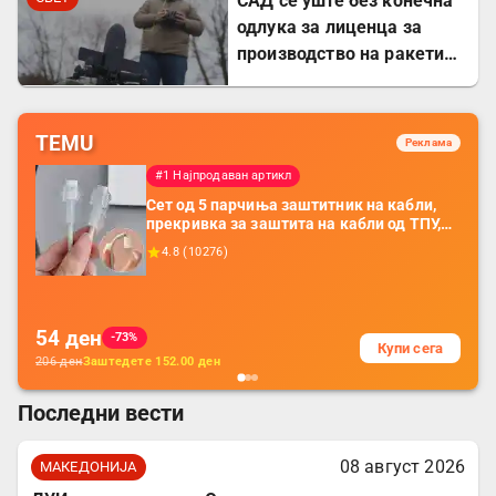
САД сè уште без конечна
одлука за лиценца за
производство на ракети
„Патриот“ во Украина
TEMU
Реклама
#1 Најпродаван артикл
Сет од 5 парчиња заштитник на кабли,
прекривка за заштита на кабли од ТПУ,
додатоци за заштита на кабли, без
4.8
(
10276
)
батерија, за мобилни телефони, комплет
за заштита на податочни линии
54
ден
-73%
Купи сега
206
ден
Заштедете
152.00
ден
Последни вести
08 август 2026
МАКЕДОНИЈА