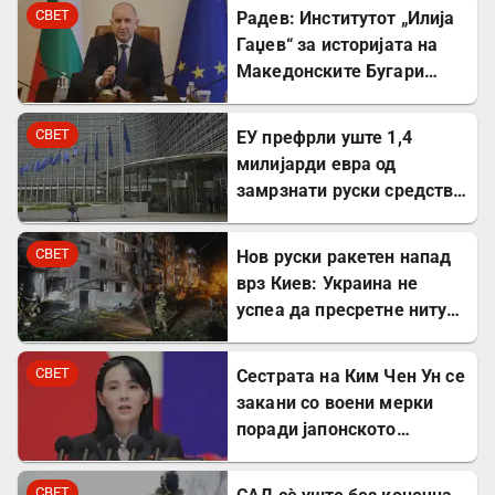
план
СВЕТ
Радев: Институтот „Илија
Гаџев“ за историјата на
Македонските Бугари
стана државна
сопственост
СВЕТ
ЕУ префрли уште 1,4
милијарди евра од
замрзнати руски средства
за поддршка на Украина
СВЕТ
Нов руски ракетен напад
врз Киев: Украина не
успеа да пресретне ниту
една ракета
СВЕТ
Сестрата на Ким Чен Ун се
закани со воени мерки
поради јапонското
вооружување
СВЕТ