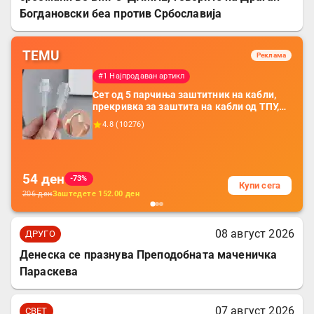
Богдановски беа против Србославија
TEMU
Реклама
#1 Најпродаван артикл
Сет од 5 парчиња заштитник на кабли,
прекривка за заштита на кабли од ТПУ,
додатоци за заштита на кабли, без
4.8
(
10276
)
батерија, за мобилни телефони, комплет
за заштита на податочни линии
54
ден
-73%
Купи сега
206
ден
Заштедете
152.00
ден
08 август 2026
ДРУГО
Денеска се празнува Преподобната маченичка
Параскева
07 август 2026
СВЕТ