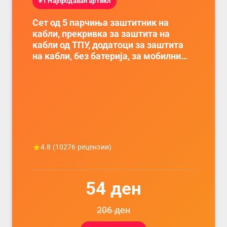
#1 Најпродаван артикл
Сет од 5 парчиња заштитник на
кабли, прекривка за заштита на
кабли од ТПУ, додатоци за заштита
на кабли, без батерија, за мобилни
телефони, комплет за заштита на
податочни линии
4.8
(
10276
рецензии)
54
ден
206
ден