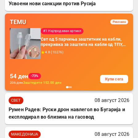
Усвоени нови санкции против Русија
TEMU
Реклама
#1 Најпродаван артикл
Сет од 5 парчиња заштитник на кабли,
прекривка за заштита на кабли од ТПУ,
додатоци за заштита на кабли, без
4.8
(
10276
)
батерија, за мобилни телефони, комплет
за заштита на податочни линии
54
ден
-73%
Купи сега
206
ден
Заштедете
152.00
ден
08 август 2026
СВЕТ
Румен Радев: Руски дрон навлегол во Бугарија и
експлодирал во близина на гасовод
08 август 2026
МАКЕДОНИЈА