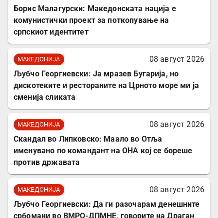
Борис Малагурски: Македонската нација е
комунистички проект за поткопување на
српскиот идентитет
08 август 2026
МАКЕДОНИЈА
Љубчо Георгиевски: Ја мразев Бугарија, но
дискотеките и рестораните на Црното море ми ја
сменија сликата
08 август 2026
МАКЕДОНИЈА
Скандал во Липковско: Маало во Отља
именувано по командант на ОНА кој се бореше
против државата
08 август 2026
МАКЕДОНИЈА
Љубчо Георгиевски: Да ги разочарам денешните
србомани во ВМРО-ДПМНЕ, говорите на Драган