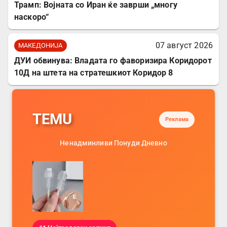
Трамп: Војната со Иран ќе заврши „многу
наскоро“
07 август 2026
МАКЕДОНИЈА
ДУИ обвинува: Владата го фаворизира Коридорот
10Д на штета на стратешкиот Коридор 8
TEMU
Реклама
Ненадминливи Понуди Дневно