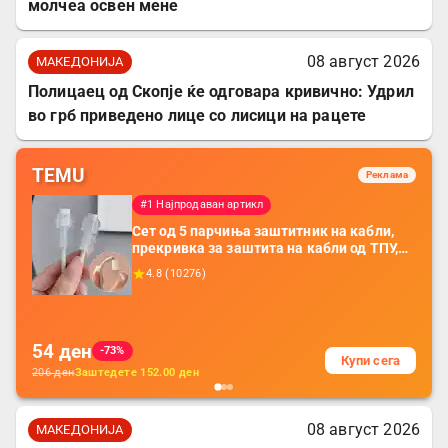
молчеа освен мене
08 август 2026
МАКЕДОНИЈА
Полицаец од Скопје ќе одговара кривично: Удрил
во грб приведено лице со лисици на рацете
TEMU
Реклама
#1 Најпродаван артикл
Сет од 5 парчиња заштитник на кабли,
прекривка за заштита на кабли од ТПУ,
додатоци за заштита на кабли, без
4.8
(
10276
)
батерија, за мобилни телефони, комплет
за заштита на податочни линии
54
ден
-73%
Купи сега
206
ден
Заштедете
152.00
ден
08 август 2026
МАКЕДОНИЈА