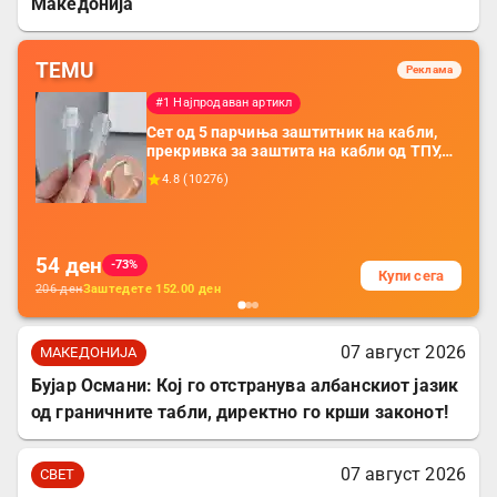
Македонија
TEMU
Реклама
#1 Најпродаван артикл
Сет од 5 парчиња заштитник на кабли,
прекривка за заштита на кабли од ТПУ,
додатоци за заштита на кабли, без
4.8
(
10276
)
батерија, за мобилни телефони, комплет
за заштита на податочни линии
54
ден
-73%
Купи сега
206
ден
Заштедете
152.00
ден
07 август 2026
МАКЕДОНИЈА
Бујар Османи: Кој го отстранува албанскиот јазик
од граничните табли, директно го крши законот!
07 август 2026
СВЕТ