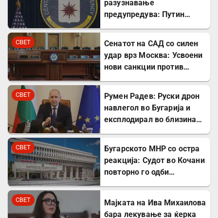
разузнавање
предупредува: Путин
може да го тестира НАТО
уште есенва
СВЕТ
Сенатот на САД со силен
удар врз Москва: Усвоени
нови санкции против
Русија
СВЕТ
Румен Радев: Руски дрон
навлегол во Бугарија и
експлодирал во близина
на гасовод
СВЕТ
Бугарското МНР со остра
реакција: Судот во Кочани
повторно го одби
лекувањето на Ива
Михаилова
СВЕТ
Мајката на Ива Михаилова
бара лекување за ќерка