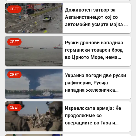
СВЕТ
Доживотен затвор за
Авганистанецот кој со
автомобил усмрти мајка и
двегодишно девојче во
Минхен
СВЕТ
Руски дронови нападнаа
германски товарен брод
во Црното Море, нема
повредени
СВЕТ
Украина погоди две руски
рафинерии, Русија
нападна железничка
станица и товарен брод
СВЕТ
Израелската армија: Ќе
продолжиме со
операциите во Газа и
покрај американскиот