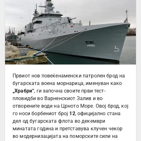
Првиот нов повеќенаменски патролен брод на
бугарската воена морнарица, именуван како
„Храбри“
, ги започна своите први тест-
пловидби во Варненскиот Залив и во
отворените води на Црното Море. Овој брод, кој
го носи борбениот број
12
, официјално стана
дел од бугарската флота во декември
минатата година и претставува клучен чекор
во модернизацијата на поморските сили на