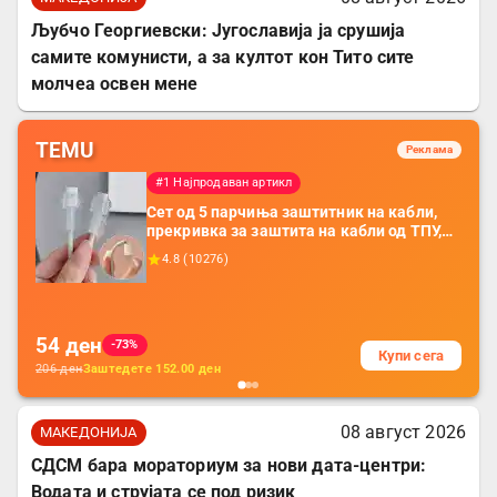
Љубчо Георгиевски: Југославија ја срушија
самите комунисти, а за култот кон Тито сите
молчеа освен мене
TEMU
Реклама
#1 Најпродаван артикл
Сет од 5 парчиња заштитник на кабли,
прекривка за заштита на кабли од ТПУ,
додатоци за заштита на кабли, без
4.8
(
10276
)
батерија, за мобилни телефони, комплет
за заштита на податочни линии
54
ден
-73%
Купи сега
206
ден
Заштедете
152.00
ден
08 август 2026
МАКЕДОНИЈА
СДСМ бара мораториум за нови дата-центри:
Водата и струјата се под ризик