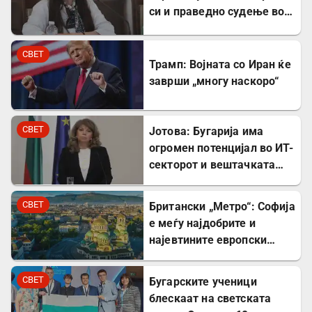
си и праведно судење во
Северна Македонија
СВЕТ
Трамп: Војната со Иран ќе
заврши „многу наскоро“
СВЕТ
Јотова: Бугарија има
огромен потенцијал во ИТ-
секторот и вештачката
интелигенција
СВЕТ
Британски „Метро“: Софија
е меѓу најдобрите и
најевтините европски
дестинации за туристите
СВЕТ
Бугарските ученици
блескаат на светската