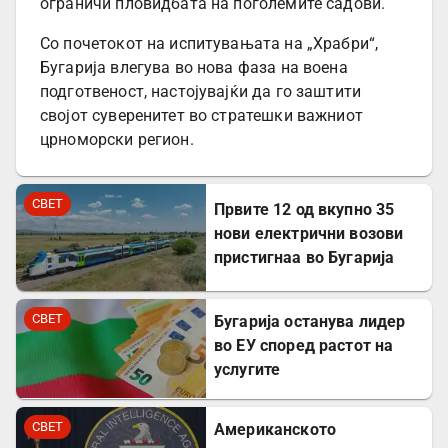
ограничи пловидбата на поголемите садови.
Со почетокот на испитувањата на „Храбри“,
Бугарија влегува во нова фаза на воена
подготвеност, настојувајќи да го заштити
својот суверенитет во стратешки важниот
црноморски регион.
СВЕТ
Првите 12 од вкупно 35
нови електрични возови
пристигнаа во Бугарија
СВЕТ
Бугарија останува лидер
во ЕУ според растот на
услугите
СВЕТ
Американското