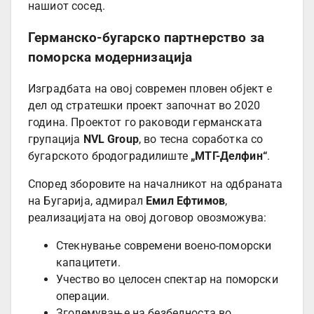
нашиот сосед.
Германско-бугарско партнерство за
поморска модернизација
Изградбата на овој современ пловен објект е
дел од стратешки проект започнат во 2020
година. Проектот го раководи германската
групација
NVL Group
, во тесна соработка со
бугарското бродоградилиште
„МТГ-Делфин“
.
Според зборовите на началникот на одбраната
на Бугарија, адмирал
Емил Ефтимов
,
реализацијата на овој договор овозможува:
Стекнување современи воено-поморски
капацитети.
Учество во целосен спектар на поморски
операции.
Зголемување на безбедноста во