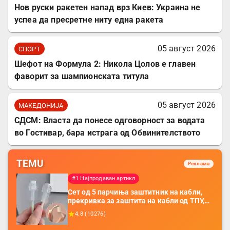
Нов руски ракетен напад врз Киев: Украина не
успеа да пресретне ниту една ракета
05 август 2026
СПОРТ
Шефот на Формула 2: Никола Цолов е главен
фаворит за шампионската титула
05 август 2026
МАКЕДОНИЈА
СДСМ: Власта да понесе одговорност за водата
во Гостивар, бара истрага од Обвинителството
TEMU
Реклама
#1 Најпродаван артикл
Сет од 5 парчиња заштитник на кабли,
прекривка за заштита на кабли од ТПУ,
додатоци за заштита на кабли, без
4.8
(
10276
)
батерија, за мобилни телефони, комплет
за заштита на податочни линии