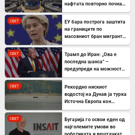
нафтата повторно почна
да расте
СВЕТ
ЕУ бара построга заштита
на границите по
масовниот бран мигранти
во Сеута
СВЕТ
Трамп до Иран: „Ова е
последна шанса“ –
предупреди на можност
за „обезглавување“
СВЕТ
Рекордно нискиот
водостој на Дунав ја турка
Источна Европа кон
енергетска криза
СВЕТ
Бугарија го освои еден од
најголемите умови во
роботиката и вештачката