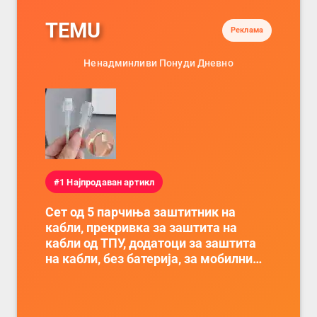
TEMU
Реклама
Ненадминливи Понуди Дневно
#1 Најпродаван артикл
Сет од 5 парчиња заштитник на
кабли, прекривка за заштита на
кабли од ТПУ, додатоци за заштита
на кабли, без батерија, за мобилни
телефони, комплет за заштита на
податочни линии