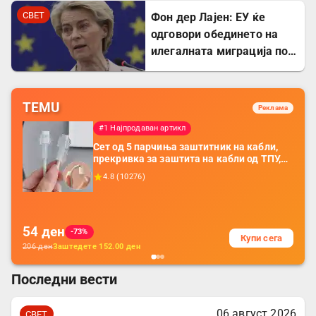
СВЕТ
Фон дер Лајен: ЕУ ќе
одговори обединето на
илегалната миграција по
случувањата во Сеута
TEMU
Реклама
#1 Најпродаван артикл
Сет од 5 парчиња заштитник на кабли,
прекривка за заштита на кабли од ТПУ,
додатоци за заштита на кабли, без
4.8
(
10276
)
батерија, за мобилни телефони, комплет
за заштита на податочни линии
54
ден
-73%
Купи сега
206
ден
Заштедете
152.00
ден
Последни вести
06 август 2026
СВЕТ