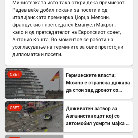
Министерката исто така откри дека премиерот
Радев веќе добил покани за посети и од
италијанската премиерка Џорџа Мелони,
францускиот претседател Емануел Макрон,
како и од претседателот на Европскиот совет,
Антонио Кошта. Во моментов се работи на
усогласување на термините за овие претстојни
дипломатски посети.
СВЕТ
Германските власти:
Можно е странска држава
да стои зад дронот со
експлозив во Лајпциг
СВЕТ
Доживотен затвор за
Авганистанецот кој со
автомобил усмрти мајка и
двегодишно девојче во