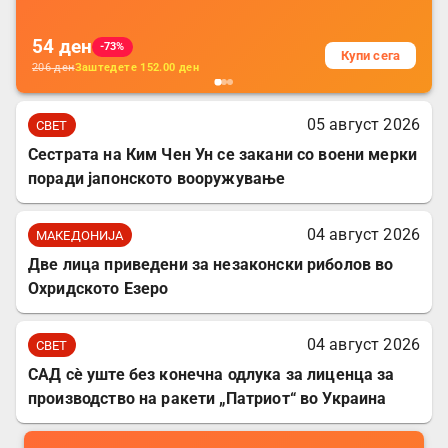
54
ден
-73%
Купи сега
206
ден
Заштедете
152.00
ден
05 август 2026
СВЕТ
Сестрата на Ким Чен Ун се закани со воени мерки
поради јапонското вооружување
04 август 2026
МАКЕДОНИЈА
Две лица приведени за незаконски риболов во
Охридското Езеро
04 август 2026
СВЕТ
САД сè уште без конечна одлука за лиценца за
производство на ракети „Патриот“ во Украина