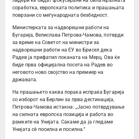
лидери ќе бидат фокусирани на билатералната
соработка, европската политика и прашањата
поврзани со меѓународната безбедност.
Министерката за надворешни работи на
Бугарија, Велислава Петрова-Чамова, потврди
за време на Советот на министри за
надворешни работи на ЕУ во Брисел дека
Радев ја прифатил поканата на Мерц. Ова ќе
биде прва официјална посета на Радев во
неговото ново својство на премиер на
државата.
На прашањето каква порака испраќа Бугарија
со изборот на Берлин за прва дестинација,
Петрова-Чамова истакна: „Јасно потврдување
на силната европска позиција и работа во
рамките на Унијата. Сакаме да ја гледаме
Унијата сè посилна и посилна.“