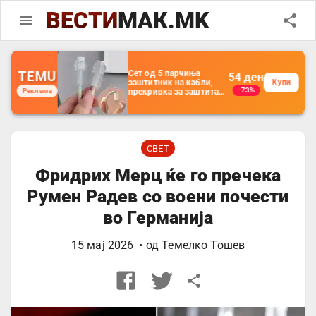
ВЕСТИ
МАК.MK
TEMU
Држач за полнење
56
ден
на телефон кој се
Купи
-35%
Реклама
монтира на ѕид -
Мултифункционален
пластичен
организатор за
чување на покрај
кревет и за ТВ
далечински
СВЕТ
управувач
Фридрих Мерц ќе го пречека
Румен Радев со воени почести
во Германија
15 мај 2026
• од
Темелко Тошев