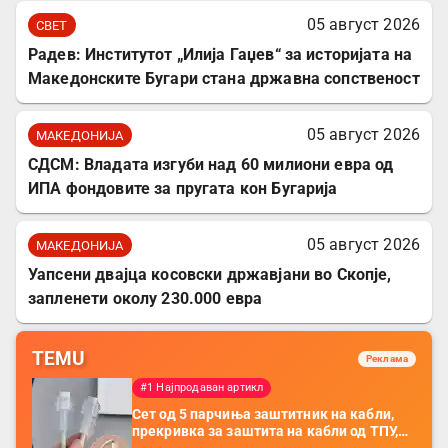
05 август 2026
СВЕТ
Радев: Институтот „Илија Гаџев“ за историјата на
Македонските Бугари стана државна сопственост
05 август 2026
МАКЕДОНИЈА
СДСМ: Владата изгуби над 60 милиони евра од
ИПА фондовите за пругата кон Бугарија
05 август 2026
МАКЕДОНИЈА
Уапсени двајца косовски државјани во Скопје,
запленети околу 230.000 евра
TEMU
Реклама
#1 Најпродаван артикл
Сет од 5 парчиња заштитник на кабли,
прекривка за заштита на кабли од ТПУ,