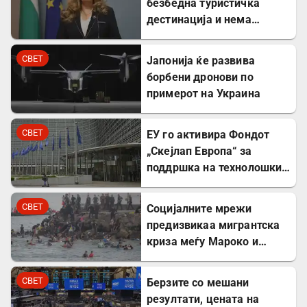
безбедна туристичка
дестинација и нема
директни закани
СВЕТ
Јапонија ќе развива
борбени дронови по
примерот на Украина
СВЕТ
ЕУ го активира Фондот
„Скејлап Европа“ за
поддршка на технолошки
компании
СВЕТ
Социјалните мрежи
предизвикаа мигрантска
криза меѓу Мароко и
Шпанија
СВЕТ
Берзите со мешани
резултати, цената на