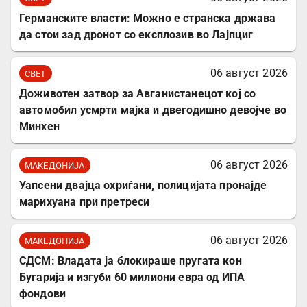
Германските власти: Можно е странска држава
да стои зад дронот со експлозив во Лајпциг
06 август 2026
СВЕТ
Доживотен затвор за Авганистанецот кој со
автомобил усмрти мајка и двегодишно девојче во
Минхен
06 август 2026
МАКЕДОНИЈА
Уапсени двајца охриѓани, полицијата пронајде
марихуана при претреси
06 август 2026
МАКЕДОНИЈА
СДСМ: Владата ја блокираше пругата кон
Бугарија и изгуби 60 милиони евра од ИПА
фондови