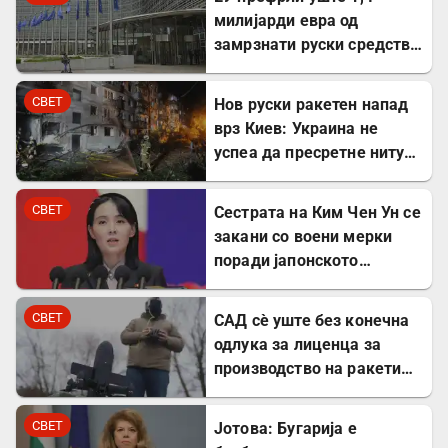
милијарди евра од
замрзнати руски средства
за поддршка на Украина
СВЕТ
Нов руски ракетен напад
врз Киев: Украина не
успеа да пресретне ниту
една ракета
СВЕТ
Сестрата на Ким Чен Ун се
закани со воени мерки
поради јапонското
вооружување
СВЕТ
САД сè уште без конечна
одлука за лиценца за
производство на ракети
„Патриот“ во Украина
СВЕТ
Јотова: Бугарија е