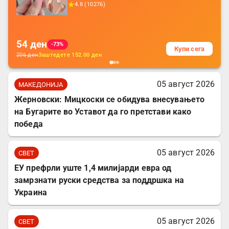
додатоци за заштита на кабли, без
4.8
(
10276
)
батерија, за мобилни телефони, комплет
за заштита на податочни линии
54
ден
-73%
Купи сега
206
ден
Заштедете
152.00
ден
05 август 2026
МАКЕДОНИЈА
Жерновски: Мицкоски се обидува внесувањето
на Бугарите во Уставот да го претстави како
победа
05 август 2026
СВЕТ
ЕУ префрли уште 1,4 милијарди евра од
замрзнати руски средства за поддршка на
Украина
05 август 2026
СВЕТ