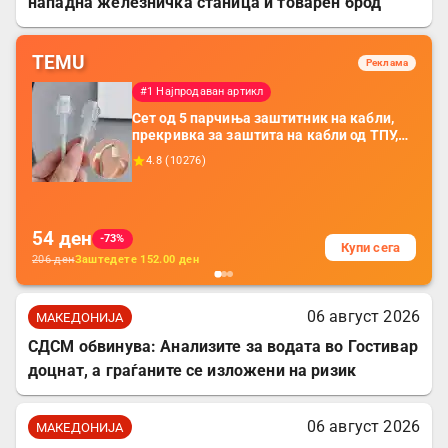
нападна железничка станица и товарен брод
TEMU
Реклама
#1 Најпродаван артикл
Сет од 5 парчиња заштитник на кабли,
прекривка за заштита на кабли од ТПУ,
додатоци за заштита на кабли, без
4.8
(
10276
)
батерија, за мобилни телефони, комплет
за заштита на податочни линии
54
ден
-73%
Купи сега
206
ден
Заштедете
152.00
ден
06 август 2026
МАКЕДОНИЈА
СДСМ обвинува: Анализите за водата во Гостивар
доцнат, а граѓаните се изложени на ризик
06 август 2026
МАКЕДОНИЈА