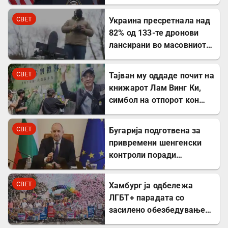
напредокот во
преговорите
СВЕТ
Украина пресретнала над
82% од 133-те дронови
лансирани во масовниот
руски ноќен напад
СВЕТ
Тајван му оддаде почит на
книжарот Лам Винг Ки,
симбол на отпорот кон
комунистите во Пекинг
СВЕТ
Бугарија подготвена за
привремени шенгенски
контроли поради
мигрантската криза во
Сеута
СВЕТ
Хамбург ја одбележа
ЛГБТ+ парадата со
засилено обезбедување
по нападот во Берлин