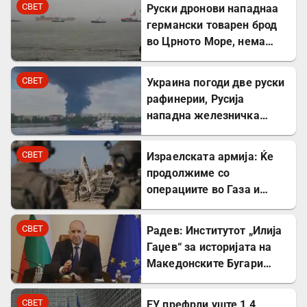
Минхен
СВЕТ
Руски дронови нападнаа
германски товарен брод
во Црното Море, нема
повредени
СВЕТ
Украина погоди две руски
рафинерии, Русија
нападна железничка
станица и товарен брод
СВЕТ
Израелската армија: Ќе
продолжиме со
операциите во Газа и
покрај американскиот
план
СВЕТ
Радев: Институтот „Илија
Гаџев“ за историјата на
Македонските Бугари
стана државна
сопственост
СВЕТ
ЕУ префрли уште 1,4