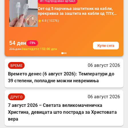
#1 Најпродаван артикл
Сет од 5 парчиња заштитник на кабли,
прекривка за заштита на кабли од ТПУ,
додатоци за заштита на кабли, без
4.8
(
10276
)
батерија, за мобилни телефони, комплет
за заштита на податочни линии
54
ден
-73%
Купи сега
206
ден
Заштедете
152.00
ден
06 август 2026
ВРЕМЕ
Времето денес (6 август 2026): Температури до
39 степени, попладне можни невремиња
06 август 2026
ДРУГО
7 август 2026 – Светата великомаченичка
Христина, девицата што пострада за Христовата
вера