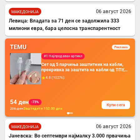
06 август 2026
МАКЕДОНИЈА
Левица: Владата за 71 ден се задолжила 333
милиони евра, бара целосна транспарентност
TEMU
Реклама
#1 Најпродаван артикл
Сет од 5 парчиња заштитник на кабли,
прекривка за заштита на кабли од ТПУ,
додатоци за заштита на кабли, без
4.8
(
10276
)
батерија, за мобилни телефони, комплет
за заштита на податочни линии
54
ден
-73%
Купи сега
206
ден
Заштедете
152.00
ден
06 август 2026
МАКЕДОНИЈА
Јаневска: Во септември најмалку 3.000 првачиња