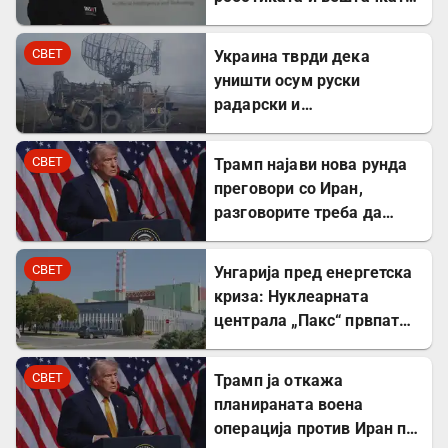
интелигенција – ќе работи
во ИНСАИТ
СВЕТ
Украина тврди дека
уништи осум руски
радарски и
противвоздушни системи
во Краснодар
СВЕТ
Трамп најави нова рунда
преговори со Иран,
разговорите треба да
почнат денес
СВЕТ
Унгарија пред енергетска
криза: Нуклеарната
централа „Пакс“ првпат
целосно запрена по 44
години
СВЕТ
Трамп ја откажа
планираната воена
операција против Иран по