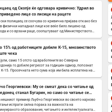
ицаец од Скопје ќе одговара кривично: Удрил во
 приведено лице со лисици на рацете
ски полицаец се соочува со кривична пријава откако без
в физички нападнал лице кое веќе било лишено од
ода и со врзани раце, соопштуваат од Министерството
о 15% од работниците добиле К-15, мнозинството
уште чека
 јули, само 15 отсто од вработените во Северна
донија го добиле регресот за годишен одмор, попознат
 К-15. Просечната нето сума која им била исплатена на
е…
чо Георгиевски: Му се смеат дека со читање од
едонец станал Бугарин, но само со читање се
нува интелектуалец
нешниот премиер Љубчо Георгиевски во своето најново
гање испрати силна порака за важноста на
инуираното образование, читањето и интелектуалната