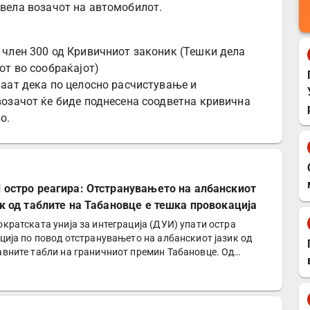
ивела возачот на автомобилот.
 член 300 од Кривичниот законик (Тешки дела
от во сообраќајот)
аат дека по целосно расчистување и
возачот ќе биде поднесена соодветна кривична
о.
 остро реагира: Отстранувањето на албанскиот
ик од таблите на Табановце е тешка провокација
кратската унија за интеграција (ДУИ) упати остра
ција по повод отстранувањето на албанскиот јазик од
вните табли на граничниот премин Табановце. Од
ијата…