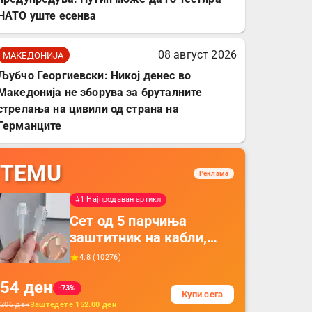
НАТО уште есенва
08 август 2026
МАКЕДОНИЈА
Љубчо Георгиевски: Никој денес во
Македонија не зборува за бруталните
стрелања на цивили од страна на
Германците
TEMU
Реклама
#1 Најпродаван артикл
Сет од 5 парчиња
заштитник на кабли,
прекривка за заштита
4.8
(
10276
)
на кабли од ТПУ,
54
ден
додатоци за заштита на
-73%
Купи сега
кабли, без батерија, за
206
ден
Заштедете
152.00
ден