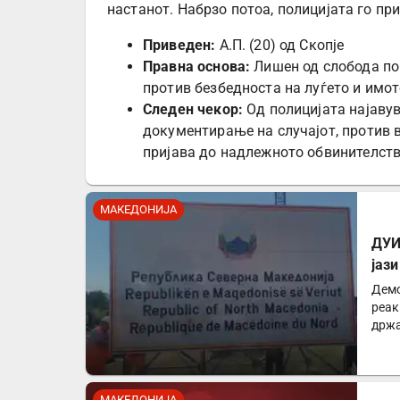
настанот. Набрзо потоа, полицијата го пр
Приведен:
А.П. (20) од Скопје
Правна основа:
Лишен од слобода по
против безбедноста на луѓето и имот
Следен чекор:
Од полицијата најавув
документирање на случајот, против 
пријава до надлежното обвинителств
МАКЕДОНИЈА
ДУИ
јаз
Демо
реак
држа
парт
МАКЕДОНИЈА