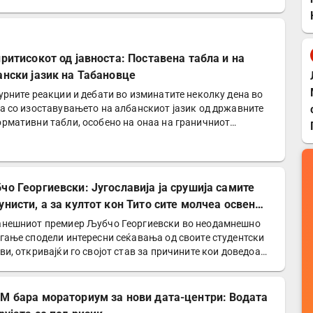
оградба…
притисокот од јавноста: Поставена табла и на
ански јазик на Табановце
урните реакции и дебати во изминатите неколку дена во
а со изоставувањето на албанскиот јазик од државните
рмативни табли, особено на онаа на граничниот…
чо Георгиевски: Југославија ја срушија самите
унисти, а за култот кон Тито сите молчеа освен
е
нешниот премиер Љубчо Георгиевски во неодамнешно
гање сподели интересни сеќавања од своите студентски
ви, откривајќи го својот став за причините кои доведоа…
М бара мораториум за нови дата-центри: Водата