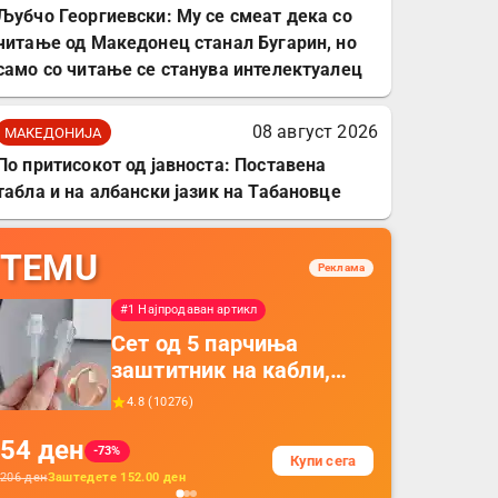
Љубчо Георгиевски: Му се смеат дека со
читање од Македонец станал Бугарин, но
само со читање се станува интелектуалец
08 август 2026
МАКЕДОНИЈА
По притисокот од јавноста: Поставена
табла и на албански јазик на Табановце
TEMU
Реклама
#1 Најпродаван артикл
Сет од 5 парчиња
заштитник на кабли,
прекривка за заштита
4.8
(
10276
)
на кабли од ТПУ,
54
ден
додатоци за заштита на
-73%
Купи сега
кабли, без батерија, за
206
ден
Заштедете
152.00
ден