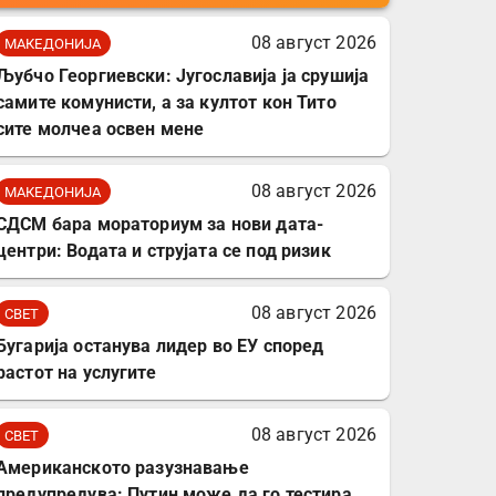
мобилни телефони,
комплет за заштита на
08 август 2026
МАКЕДОНИЈА
податочни линии
Љубчо Георгиевски: Југославија ја срушија
самите комунисти, а за култот кон Тито
сите молчеа освен мене
08 август 2026
МАКЕДОНИЈА
СДСМ бара мораториум за нови дата-
центри: Водата и струјата се под ризик
08 август 2026
СВЕТ
Бугарија останува лидер во ЕУ според
растот на услугите
08 август 2026
СВЕТ
Американското разузнавање
предупредува: Путин може да го тестира