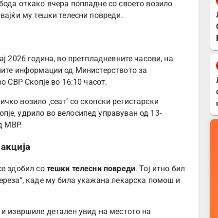
бода откако вчера попладне со своето возило
вајќи му тешки телесни повреди.
ај 2026 година, во претпладневните часови, на
ните информации од Министерството за
о СВР Скопје во 16:10 часот.
ничко возило ‚сеат‘ со скопски регистарски
копје, удрило во велосипед управуван од 13-
д МВР.
 акција
се здобил со
тешки телесни повреди
. Тој итно бил
ереза“, каде му била укажана лекарска помош и
 и извршиле детален увид на местото на