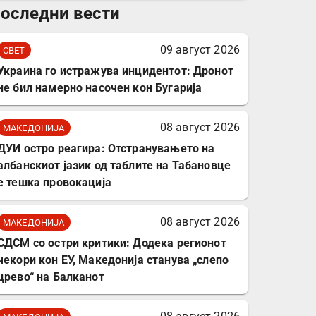
оследни вести
комплет за заштита на
податочни линии
09 август 2026
СВЕТ
Украина го истражува инцидентот: Дронот
не бил намерно насочен кон Бугарија
08 август 2026
МАКЕДОНИЈА
ДУИ остро реагира: Отстранувањето на
албанскиот јазик од таблите на Табановце
е тешка провокација
08 август 2026
МАКЕДОНИЈА
СДСМ со остри критики: Додека регионот
чекори кон ЕУ, Македонија станува „слепо
црево“ на Балканот