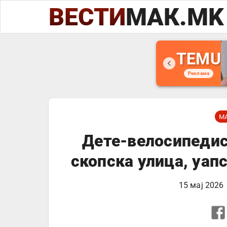
ВЕСТИ
МАК.MK
TEMU
Реклама
М
Дете-велосипедис
скопска улица, уап
15 мај 2026