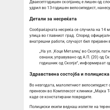
Дваесетгодишен скопјанец е лишен од сло
удрил во 13-годишен велосипедист, нанесу
Детали за несреќата
Сообраќајната несреќа се случила на 14 м
улица во главниот град. Според официјал
внатрешни работи, случајот бил пријавен в
„На ул. ‚Коце Металец‘ во Скопје, пат
ознаки, управувано од А.П. (20) од С
годишник од Скопје“, информираат о
Здравствена состојба и полициска
Во незгодата, малолетниот велосипедист 
пренесен во Комплексот клиники „Мајка Т
каде се констатирани повредите.
Полициски екипи веднаш излегле на терен