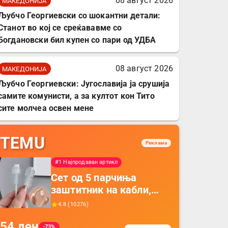
08 август 2026
МАКЕДОНИЈА
Љубчо Георгиевски со шокантни детали:
Станот во кој се среќававме со
Богдановски бил купен со пари од УДБА
08 август 2026
МАКЕДОНИЈА
Љубчо Георгиевски: Југославија ја срушија
самите комунисти, а за култот кон Тито
сите молчеа освен мене
TEMU
Реклама
#1 Најпродаван артикл
Сет од 5 парчиња
заштитник на кабли,
прекривка за заштита
4.8
(
10276
)
на кабли од ТПУ,
54
ден
додатоци за заштита на
-73%