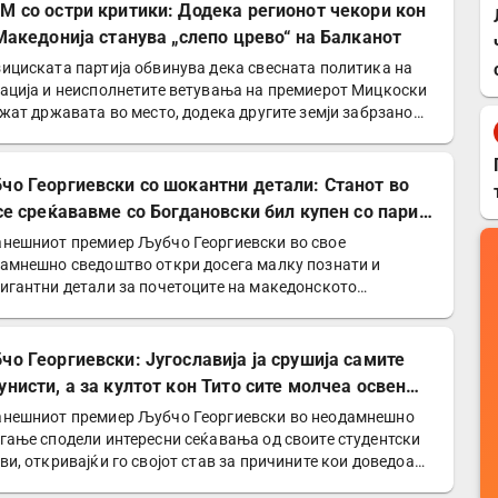
М со остри критики: Додека регионот чекори кон
 Македонија станува „слепо црево“ на Балканот
ициската партија обвинува дека свесната политика на
ација и неисполнетите ветувања на премиерот Мицкоски
ржат државата во место, додека другите земји забрзано…
чо Георгиевски со шокантни детали: Станот во
 се среќававме со Богдановски бил купен со пари
УДБА
нешниот премиер Љубчо Георгиевски во свое
амнешно сведоштво откри досега малку познати и
игантни детали за почетоците на македонското
иотско движење и…
чо Георгиевски: Југославија ја срушија самите
унисти, а за култот кон Тито сите молчеа освен
е
нешниот премиер Љубчо Георгиевски во неодамнешно
гање сподели интересни сеќавања од своите студентски
ви, откривајќи го својот став за причините кои доведоа…