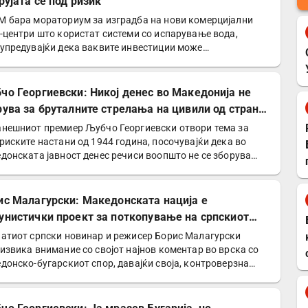
рујата се под ризик
 бара мораториум за изградба на нови комерцијални
-центри што користат системи со испарување вода,
упредувајќи дека ваквите инвестиции може
лнително да ги…
чо Георгиевски: Никој денес во Македонија не
рува за бруталните стрелања на цивили од страна
Германците
нешниот премиер Љубчо Георгиевски отвори тема за
риските настани од 1944 година, посочувајќи дека во
донската јавност денес речиси воопшто не се зборува
ис Малагурски: Македонската нација е
унистички проект за поткопување на српскиот
нтитет
атиот српски новинар и режисер Борис Малагурски
извика внимание со својот најнов коментар во врска со
донско-бугарскиот спор, давајќи своја, контроверзна…