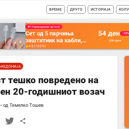
ВРЕМЕ
ДРУГО
ИСТОРИЈА
КОЛ
#1 Најпродавано
56
ден
Држач за полнење на
-35
телефон кој се монтира
87
ден
на ѕид -
4.5
(
16742
)
Мултифункционален
пластичен организатор
АКЕДОНИЈА
за чување на покрај
кревет и за ТВ
т тешко повредено на
далечински управувач
сен 20-годишниот возач
• од
Темелко Тошев