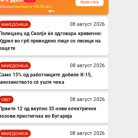
Купи сега
кабли, без батерија, за
206
ден
Заштедете
152.00
ден
мобилни телефони,
комплет за заштита на
08 август 2026
МАКЕДОНИЈА
податочни линии
Полицаец од Скопје ќе одговара кривично:
Удрил во грб приведено лице со лисици на
рацете
08 август 2026
МАКЕДОНИЈА
Само 15% од работниците добиле К-15,
мнозинството сè уште чека
08 август 2026
СВЕТ
Првите 12 од вкупно 35 нови електрични
возови пристигнаа во Бугарија
08 август 2026
МАКЕДОНИЈА