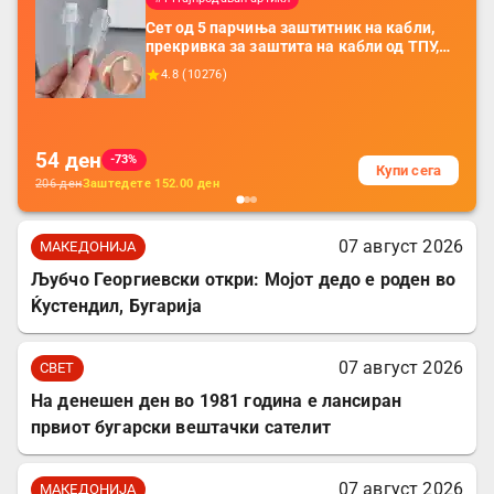
Сет од 5 парчиња заштитник на кабли,
прекривка за заштита на кабли од ТПУ,
додатоци за заштита на кабли, без
4.8
(
10276
)
батерија, за мобилни телефони, комплет
за заштита на податочни линии
54
ден
-73%
Купи сега
206
ден
Заштедете
152.00
ден
07 август 2026
МАКЕДОНИЈА
Љубчо Георгиевски откри: Мојот дедо е роден во
Ќустендил, Бугарија
07 август 2026
СВЕТ
На денешен ден во 1981 година е лансиран
првиот бугарски вештачки сателит
07 август 2026
МАКЕДОНИЈА