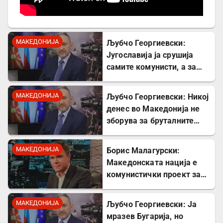
МАКЕДОНИЈА
Љубчо Георгиевски:
Југославија ја срушија
самите комунисти, а за
култот кон Тито сите
молчеа освен мене
МАКЕДОНИЈА
Љубчо Георгиевски: Никој
денес во Македонија не
зборува за бруталните
стрелања на цивили од
страна на Германците
МАКЕДОНИЈА
Борис Малагурски:
Македонската нација е
комунистички проект за
поткопување на српскиот
идентитет
МАКЕДОНИЈА
Љубчо Георгиевски: Ја
мразев Бугарија, но