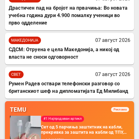
Драстичен пад на бројот на првачиња: Во новата
учебна година дури 4.900 помалку ученици во
прво одделение
07 август 2026
МАКЕДОНИЈА
СДСМ: Отруена е цела Македонија, а никој од
власта не сноси одговорност
07 август 2026
СВЕТ
Румен Радев оствари телефонски разговор со
британскиот шеф на дипломатијата Ед Милибанд
TEMU
Реклама
#1 Најпродаван артикл
Сет од 5 парчиња заштитник на кабли,
прекривка за заштита на кабли од ТПУ,
додатоци за заштита на кабли, без