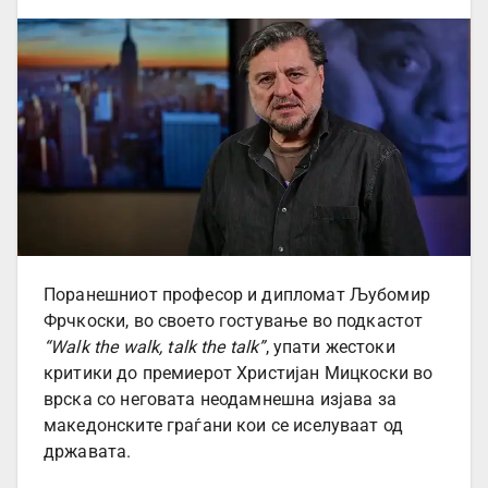
Поранешниот професор и дипломат Љубомир
Фрчкоски, во своето гостување во подкастот
“Walk the walk, talk the talk”
, упати жестоки
критики до премиерот Христијан Мицкоски во
врска со неговата неодамнешна изјава за
македонските граѓани кои се иселуваат од
државата.