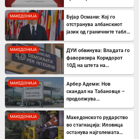
октомври
МАКЕДОНИЈА
Бујар Османи: Кој го
отстранува албанскиот
јазик од граничните табли,
директно го крши законот!
МАКЕДОНИЈА
ДУИ обвинува: Владата го
фаворизира Коридорот
10Д на штета на
стратешкиот Коридор 8
МАКЕДОНИЈА
Арбер Адеми: Нов
скандал на Табановце –
продолжува
дискриминацијата кон
албанскиот јазик
МАКЕДОНИЈА
Македонското рударство
во стагнација: Иловица
останува најголемата