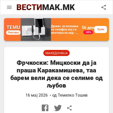
ВЕСТИ
МАК.MK
TEMU
Држач за полнење
56
ден
на телефон кој се
Купи
-35%
Реклама
монтира на ѕид -
Мултифункционален
пластичен
организатор за
чување на покрај
кревет и за ТВ
далечински
МАКЕДОНИЈА
управувач
Фрчкоски: Мицкоски да ја
праша Каракамишева, таа
барем вели дека се селиме од
љубов
16 мај 2026
• од
Темелко Тошев