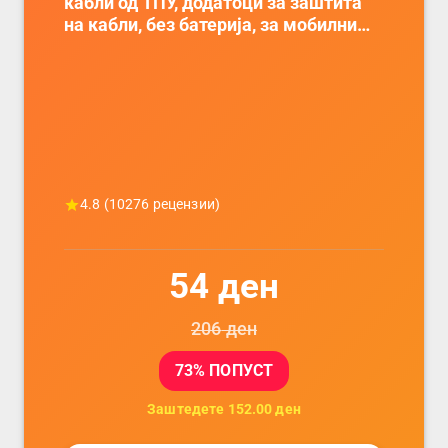
кабли од ТПУ, додатоци за заштита
на кабли, без батерија, за мобилни
телефони, комплет за заштита на
податочни линии
4.8
(
10276
рецензии)
54
ден
206
ден
73
% ПОПУСТ
Заштедете
152.00
ден