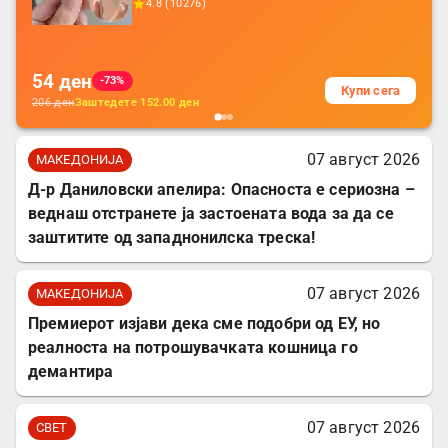
4.8
(
10276
)
батерија, за мобилни телефони, комплет
за заштита на податочни линии
54
ден
-73%
Купи сега
206
ден
Заштедете
152.00
ден
07 август 2026
МАКЕДОНИЈА
Д-р Даниловски апелира: Опасноста е сериозна –
веднаш отстранете ја застоената вода за да се
заштитите од западнонилска треска!
07 август 2026
МАКЕДОНИЈА
Премиерот изјави дека сме подобри од ЕУ, но
реалноста на потрошувачката кошница го
демантира
07 август 2026
СВЕТ