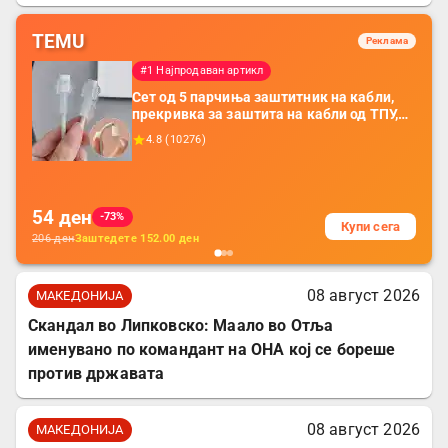
TEMU
Реклама
#1 Најпродаван артикл
Сет од 5 парчиња заштитник на кабли,
прекривка за заштита на кабли од ТПУ,
додатоци за заштита на кабли, без
4.8
(
10276
)
батерија, за мобилни телефони, комплет
за заштита на податочни линии
54
ден
-73%
Купи сега
206
ден
Заштедете
152.00
ден
08 август 2026
МАКЕДОНИЈА
Скандал во Липковско: Маало во Отља
именувано по командант на ОНА кој се бореше
против државата
08 август 2026
МАКЕДОНИЈА