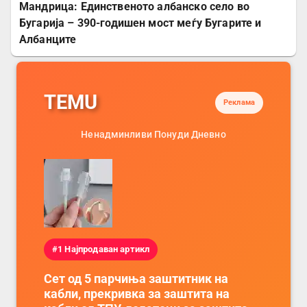
Мандрица: Единственото албанско село во
Бугарија – 390-годишен мост меѓу Бугарите и
Албанците
TEMU
Реклама
Ненадминливи Понуди Дневно
#1 Најпродаван артикл
Сет од 5 парчиња заштитник на
кабли, прекривка за заштита на