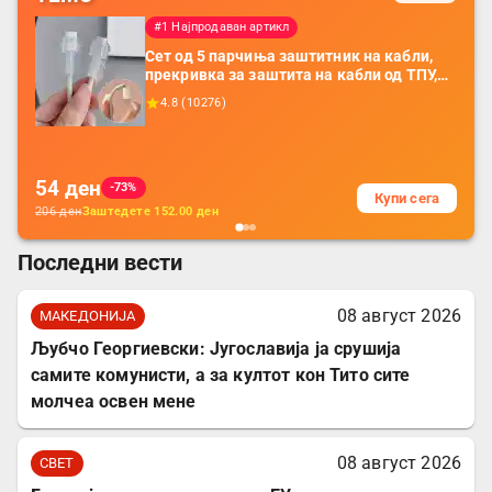
#1 Најпродаван артикл
Сет од 5 парчиња заштитник на кабли,
прекривка за заштита на кабли од ТПУ,
додатоци за заштита на кабли, без
4.8
(
10276
)
батерија, за мобилни телефони, комплет
за заштита на податочни линии
54
ден
-73%
Купи сега
206
ден
Заштедете
152.00
ден
Последни вести
08 август 2026
МАКЕДОНИЈА
Љубчо Георгиевски: Југославија ја срушија
самите комунисти, а за култот кон Тито сите
молчеа освен мене
08 август 2026
СВЕТ