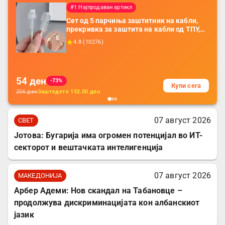
#1 Најпродаван артикл
Сет од 5 парчиња заштитник на кабли,
прекривка за заштита на кабли од ТПУ,
додатоци за заштита на кабли, без
4.8
(
10276
)
батерија, за мобилни телефони, комплет
за заштита на податочни линии
54
ден
-73%
Купи сега
206
ден
Заштедете
152.00
ден
07 август 2026
СВЕТ
Јотова: Бугарија има огромен потенцијал во ИТ-
секторот и вештачката интелигенција
07 август 2026
МАКЕДОНИЈА
Арбер Адеми: Нов скандал на Табановце –
продолжува дискриминацијата кон албанскиот
јазик