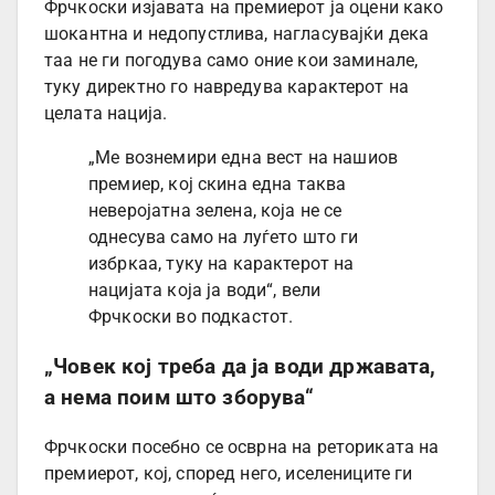
Фрчкоски изјавата на премиерот ја оцени како
шокантна и недопустлива, нагласувајќи дека
таа не ги погодува само оние кои заминале,
туку директно го навредува карактерот на
целата нација.
„Ме вознемири една вест на нашиов
премиер, кој скина една таква
неверојатна зелена, која не се
однесува само на луѓето што ги
избркаа, туку на карактерот на
нацијата која ја води“, вели
Фрчкоски во подкастот.
„Човек кој треба да ја води државата,
а нема поим што зборува“
Фрчкоски посебно се осврна на реториката на
премиерот, кој, според него, иселениците ги