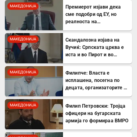
заштитите од
МАКЕДОНИЈА
Премиерот изјави дека
западнонилска треска!
сме подобри од ЕУ, но
реалноста на
потрошувачката кошница
го демантира
МАКЕДОНИЈА
Скандалозна изјава на
Вучиќ: Српската црква е
иста и во Пирот и во
Скопје
МАКЕДОНИЈА
Филипче: Власта е
исплашена, посегна по
децата, организаторите и
напаѓачите мора да
одговараат
МАКЕДОНИЈА
Филип Петровски: Тројца
офицери на бугарската
армија го формираа ВМРО