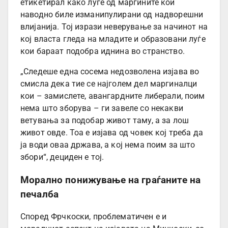
етикетирал како луѓе од маргините кои
наводно биле изманипулирани од надворешни
влијанија. Тој изрази неверување за начинот на
кој власта гледа на младите и образовани луѓе
кои бараат подобра иднина во странство.
„Следеше една сосема недозволена изјава во
смисла дека тие се најголем дел маргиналци
кои – замислете, авангардните либерали, поим
нема што зборува – ги завеле со некакви
ветувања за подобар живот таму, а за лош
живот овде. Тоа е изјава од човек кој треба да
ја води оваа држава, а кој нема поим за што
збори“, дециден е тој.
Морално понижување на граѓаните на
печалба
Според Фрчкоски, проблематичен е и