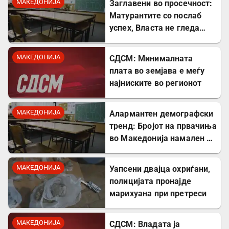
МАКЕДОНИЈА
Заглавени во просечност:
Матурантите со послаб
успех, Власта не гледа
проблем
МАКЕДОНИЈА
СДСМ: Минималната
плата во земјава е меѓу
најниските во регионот
МАКЕДОНИЈА
Алармантен демографски
тренд: Бројот на првачиња
во Македонија намален за
речиси 5.000 во однос на
лани
МАКЕДОНИЈА
Уапсени двајца охриѓани,
полицијата пронајде
марихуана при претреси
МАКЕДОНИЈА
СДСМ: Владата ја