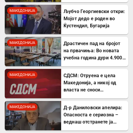
неискористена можност
за економски раст
МАКЕДОНИЈА
Љубчо Георгиевски откри:
Мојот дедо е роден во
Ќустендил, Бугарија
МАКЕДОНИЈА
Драстичен пад на бројот
на првачиња: Во новата
учебна година дури 4.900
помалку ученици во прво
одделение
МАКЕДОНИЈА
СДСМ: Отруена е цела
Македонија, а никој од
власта не сноси
одговорност
МАКЕДОНИЈА
Д-р Даниловски апелира:
Опасноста е сериозна –
веднаш отстранете ја
застоената вода за да се