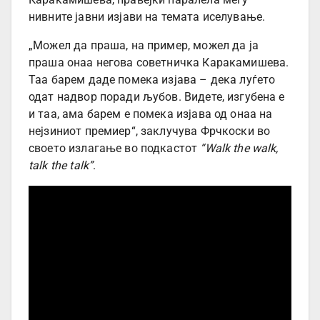
нивните јавни изјави на темата иселување.
„Можел да праша, на пример, можел да ја
праша онаа негова советничка Каракамишева.
Таа барем даде помека изјава – дека луѓето
одат надвор поради љубов. Видете, изгубена е
и таа, ама барем е помека изјава од онаа на
нејзиниот премиер“, заклучува Фрчкоски во
своето излагање во подкастот
“Walk the walk,
talk the talk”
.