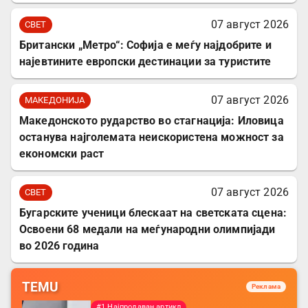
07 август 2026
СВЕТ
Британски „Метро“: Софија е меѓу најдобрите и
најевтините европски дестинации за туристите
07 август 2026
МАКЕДОНИЈА
Македонското рударство во стагнација: Иловица
останува најголемата неискористена можност за
економски раст
07 август 2026
СВЕТ
Бугарските ученици блескаат на светската сцена:
Освоени 68 медали на меѓународни олимпијади
во 2026 година
TEMU
Реклама
#1 Најпродаван артикл