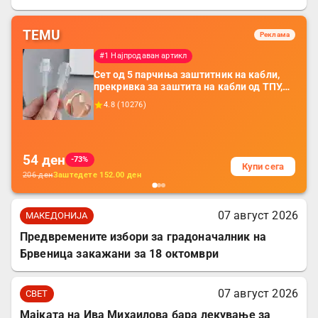
TEMU
Реклама
#1 Најпродаван артикл
Сет од 5 парчиња заштитник на кабли,
прекривка за заштита на кабли од ТПУ,
додатоци за заштита на кабли, без
4.8
(
10276
)
батерија, за мобилни телефони, комплет
за заштита на податочни линии
54
ден
-73%
Купи сега
206
ден
Заштедете
152.00
ден
07 август 2026
МАКЕДОНИЈА
Предвремените избори за градоначалник на
Брвеница закажани за 18 октомври
07 август 2026
СВЕТ
Мајката на Ива Михаилова бара лекување за