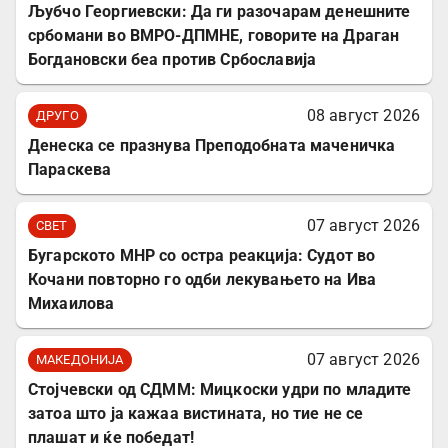
Љубчо Георгиевски: Да ги разочарам денешните
србомани во ВМРО-ДПМНЕ, говорите на Драган
Богдановски беа против Србославија
08 август 2026
ДРУГО
Денеска се празнува Преподобната маченичка
Параскева
07 август 2026
СВЕТ
Бугарското МНР со остра реакција: Судот во
Кочани повторно го одби лекувањето на Ива
Михаилова
07 август 2026
МАКЕДОНИЈА
Стојчевски од СДММ: Мицкоски удри по младите
затоа што ја кажаа вистината, но тие не се
плашат и ќе победат!