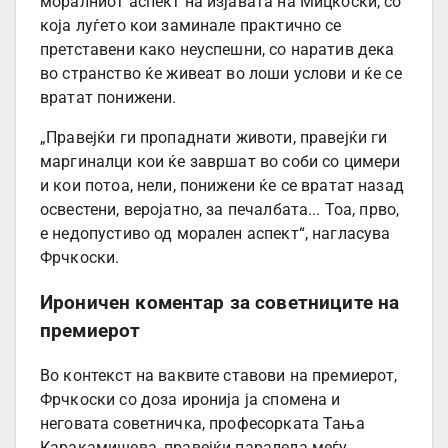
моралниот аспект на изјавата на Мицкоски, со
која луѓето кои заминале практично се
претставени како неуспешни, со наратив дека
во странство ќе живеат во лоши услови и ќе се
вратат понижени.
„Правејќи ги пропаднати животи, правејќи ги
маргиналци кои ќе завршат во соби со цимери
и кои потоа, нели, понижени ќе се вратат назад
освестени, веројатно, за печалбата... Тоа, прво,
е недопустиво од морален аспект“, нагласува
Фрчкоски.
Ироничен коментар за советниците на
премиерот
Во контекст на ваквите ставови на премиерот,
Фрчкоски со доза иронија ја спомена и
неговата советничка, професорката Тања
Каракамишева, правејќи паралела меѓу