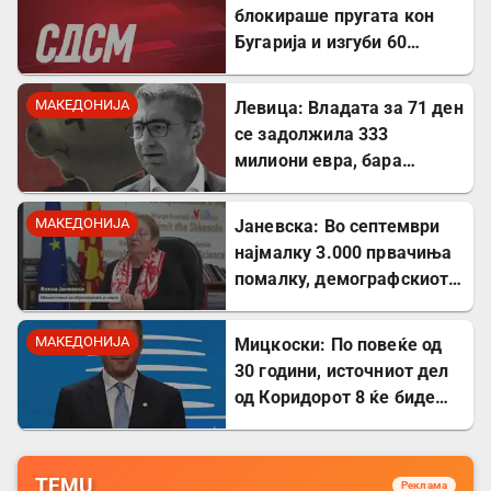
блокираше пругата кон
Бугарија и изгуби 60
милиони евра од ИПА
фондови
МАКЕДОНИЈА
Левица: Владата за 71 ден
се задолжила 333
милиони евра, бара
целосна транспарентност
МАКЕДОНИЈА
Јаневска: Во септември
најмалку 3.000 првачиња
помалку, демографскиот
пад е загрижувачки
МАКЕДОНИЈА
Мицкоски: По повеќе од
30 години, источниот дел
од Коридорот 8 ќе биде
завршен
TEMU
Реклама