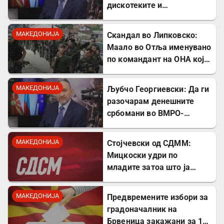
дискотеките и
рестораните на Црното
море ми ја сменија
МАКЕДОНИЈА
Скандал во Липковско:
сликата
Маало во Отља именувано
по командант на ОНА кој
се бореше против
државата
МАКЕДОНИЈА
Љубчо Георгиевски: Да ги
разочарам денешните
србомани во ВМРО-
ДПМНЕ, говорите на
Драган Богдановски беа
МАКЕДОНИЈА
Стојчевски од СДММ:
против Србославија
Мицкоски удри по
младите затоа што ја
кажаа вистината, но тие
не се плашат и ќе победат!
МАКЕДОНИЈА
Предвремените избори за
градоначалник на
Брвеница закажани за 18