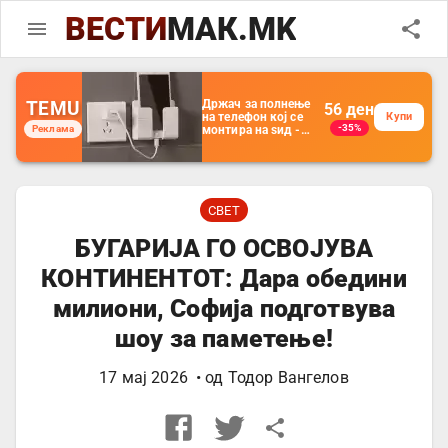
ВЕСТИ
МАК.MK
TEMU
Држач за полнење
56
ден
на телефон кој се
Купи
-35%
Реклама
монтира на ѕид -
Мултифункционален
пластичен
организатор за
чување на покрај
кревет и за ТВ
далечински
СВЕТ
управувач
БУГАРИЈА ГО ОСВОЈУВА
КОНТИНЕНТОТ: Дара обедини
милиони, Софија подготвува
шоу за паметење!
17 мај 2026
• од
Тодор Вангелов