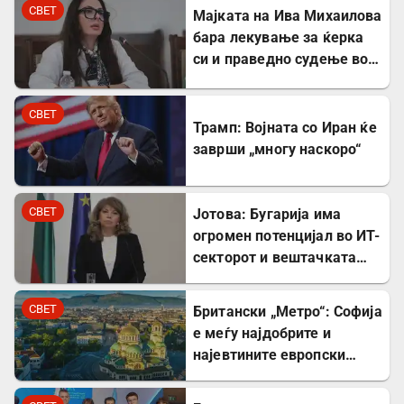
Михаилова
СВЕТ
Мајката на Ива Михаилова
бара лекување за ќерка
си и праведно судење во
Северна Македонија
СВЕТ
Трамп: Војната со Иран ќе
заврши „многу наскоро“
СВЕТ
Јотова: Бугарија има
огромен потенцијал во ИТ-
секторот и вештачката
интелигенција
СВЕТ
Британски „Метро“: Софија
е меѓу најдобрите и
најевтините европски
дестинации за туристите