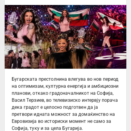
Бугарската престолнина влегува во нов период
на оптимизам, културна енергија и амбициозни
планови, откако градоначалникот на Софија,
Васил Терзиев, во телевизиско интервју порача
дека градот е целосно подготвен да ја
претвори идната можност за домаќинство на
Евровизија во историски момент не само за
Софија, туку и за цела Бугарија.