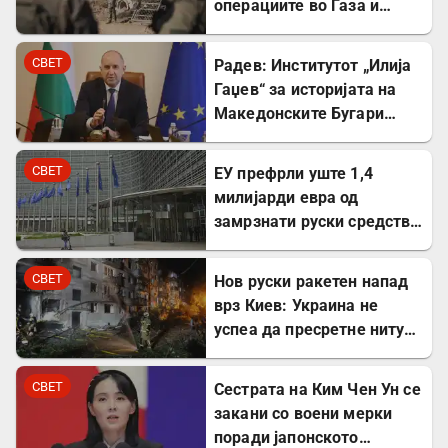
операциите во Газа и
покрај американскиот
план
СВЕТ
Радев: Институтот „Илија
Гаџев“ за историјата на
Македонските Бугари
стана државна
сопственост
СВЕТ
ЕУ префрли уште 1,4
милијарди евра од
замрзнати руски средства
за поддршка на Украина
СВЕТ
Нов руски ракетен напад
врз Киев: Украина не
успеа да пресретне ниту
една ракета
СВЕТ
Сестрата на Ким Чен Ун се
закани со воени мерки
поради јапонското