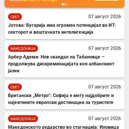
206
ден
Заштедете
152.00
ден
07 август 2026
СВЕТ
Јотова: Бугарија има огромен потенцијал во ИТ-
секторот и вештачката интелигенција
07 август 2026
МАКЕДОНИЈА
Арбер Адеми: Нов скандал на Табановце –
продолжува дискриминацијата кон албанскиот
јазик
07 август 2026
СВЕТ
Британски „Метро“: Софија е меѓу најдобрите и
најевтините европски дестинации за туристите
07 август 2026
МАКЕДОНИЈА
Македонското рударство во стагнација: Иловица