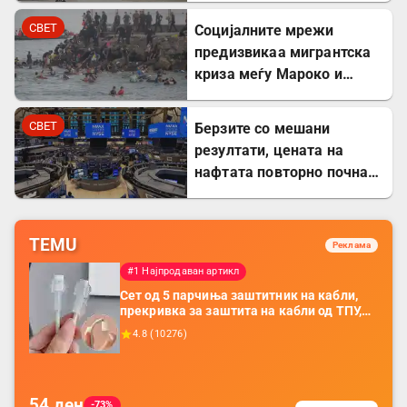
СВЕТ
Социјалните мрежи
предизвикаа мигрантска
криза меѓу Мароко и
Шпанија
СВЕТ
Берзите со мешани
резултати, цената на
нафтата повторно почна
да расте
TEMU
Реклама
#1 Најпродаван артикл
Сет од 5 парчиња заштитник на кабли,
прекривка за заштита на кабли од ТПУ,
додатоци за заштита на кабли, без
4.8
(
10276
)
батерија, за мобилни телефони, комплет
за заштита на податочни линии
54
ден
-73%