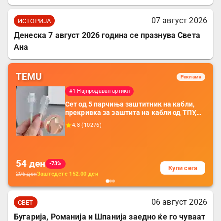
07 август 2026
ИСТОРИЈА
Денеска 7 август 2026 година се празнува Света
Ана
TEMU
Реклама
#1 Најпродаван артикл
Сет од 5 парчиња заштитник на кабли,
прекривка за заштита на кабли од ТПУ,
додатоци за заштита на кабли, без
4.8
(
10276
)
батерија, за мобилни телефони, комплет
за заштита на податочни линии
54
ден
-73%
Купи сега
206
ден
Заштедете
152.00
ден
06 август 2026
СВЕТ
Бугарија, Романија и Шпанија заедно ќе го чуваат