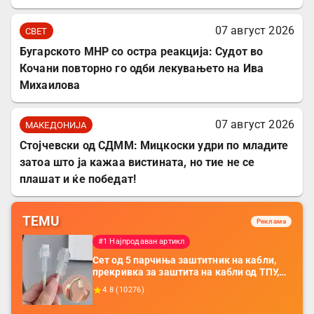
07 август 2026
СВЕТ
Бугарското МНР со остра реакција: Судот во
Кочани повторно го одби лекувањето на Ива
Михаилова
07 август 2026
МАКЕДОНИЈА
Стојчевски од СДММ: Мицкоски удри по младите
затоа што ја кажаа вистината, но тие не се
плашат и ќе победат!
TEMU
Реклама
#1 Најпродаван артикл
Сет од 5 парчиња заштитник на кабли,
прекривка за заштита на кабли од ТПУ,
додатоци за заштита на кабли, без
4.8
(
10276
)
батерија, за мобилни телефони, комплет
за заштита на податочни линии