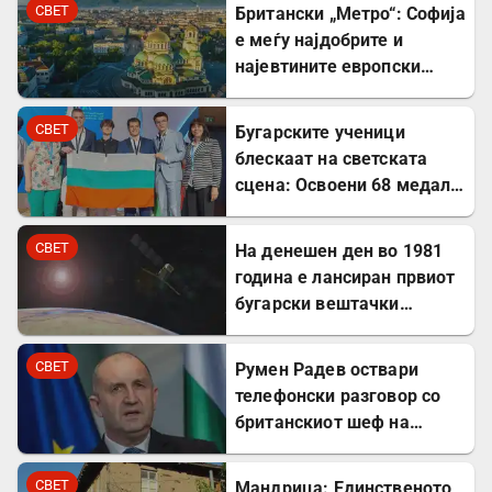
СВЕТ
Британски „Метро“: Софија
е меѓу најдобрите и
најевтините европски
дестинации за туристите
СВЕТ
Бугарските ученици
блескаат на светската
сцена: Освоени 68 медали
на меѓународни
олимпијади во 2026
СВЕТ
На денешен ден во 1981
година
година е лансиран првиот
бугарски вештачки
сателит
СВЕТ
Румен Радев оствари
телефонски разговор со
британскиот шеф на
дипломатијата Ед
Милибанд
СВЕТ
Мандрица: Единственото