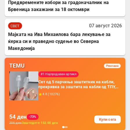
Предвремените избори за градоначалник на
Брвеница закажани за 18 октомври
07 август 2026
СВЕТ
Мајката на Ива Михаилова бара лекување за
ќерка си и праведно судење во Северна
Македонија
TEMU
Реклама
#1 Најпродаван артикл
Сет од 5 парчиња заштитник на кабли,
прекривка за заштита на кабли од ТПУ,
додатоци за заштита на кабли, без
4.8
(
10276
)
батерија, за мобилни телефони, комплет
за заштита на податочни линии
54
ден
-73%
Купи сега
206
ден
Заштедете
152.00
ден