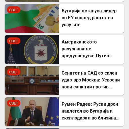
СВЕТ
Бугарија останува лидер
во ЕУ според растот на
услугите
СВЕТ
Американското
разузнавање
предупредува: Путин
може да го тестира НАТО
уште есенва
СВЕТ
Сенатот на САД со силен
удар врз Москва: Усвоени
нови санкции против
Русија
СВЕТ
Румен Радев: Руски дрон
навлегол во Бугарија и
експлодирал во близина
на гасовод