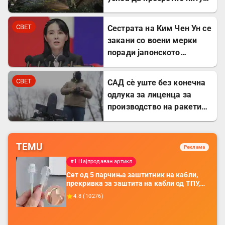
една ракета
СВЕТ
Сестрата на Ким Чен Ун се
закани со воени мерки
поради јапонското
вооружување
СВЕТ
САД сè уште без конечна
одлука за лиценца за
производство на ракети
„Патриот“ во Украина
TEMU
Реклама
#1 Најпродаван артикл
Сет од 5 парчиња заштитник на кабли,
прекривка за заштита на кабли од ТПУ,
додатоци за заштита на кабли, без
4.8
(
10276
)
батерија, за мобилни телефони, комплет
за заштита на податочни линии