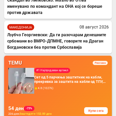
Скандал во Липковско: Маало во Отља
именувано по командант на ОНА кој се бореше
против државата
08 август 2026
МАКЕДОНИЈА
Љубчо Георгиевски: Да ги разочарам денешните
србомани во ВМРО-ДПМНЕ, говорите на Драган
Богдановски беа против Србославија
TEMU
Реклама
#1 Најпродаван артикл
Сет од 5 парчиња заштитник на кабли,
прекривка за заштита на кабли од ТПУ,
додатоци за заштита на кабли, без
4.8
(
10276
)
батерија, за мобилни телефони, комплет
за заштита на податочни линии
54
ден
-73%
Купи сега
206
ден
Заштедете
152.00
ден