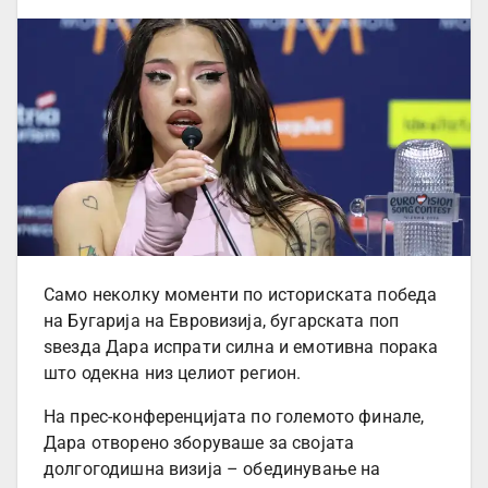
Само неколку моменти по историската победа
на Бугарија на Евровизија, бугарската поп
ѕвезда Дара испрати силна и емотивна порака
што одекна низ целиот регион.
На прес-конференцијата по големото финале,
Дара отворено зборуваше за својата
долгогодишна визија – обединување на