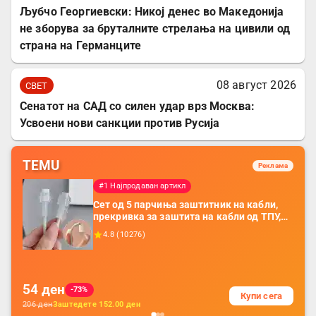
Љубчо Георгиевски: Никој денес во Македонија
не зборува за бруталните стрелања на цивили од
страна на Германците
08 август 2026
СВЕТ
Сенатот на САД со силен удар врз Москва:
Усвоени нови санкции против Русија
TEMU
Реклама
#1 Најпродаван артикл
Сет од 5 парчиња заштитник на кабли,
прекривка за заштита на кабли од ТПУ,
додатоци за заштита на кабли, без
4.8
(
10276
)
батерија, за мобилни телефони, комплет
за заштита на податочни линии
54
ден
-73%
Купи сега
206
ден
Заштедете
152.00
ден