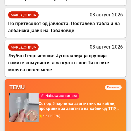
08 август 2026
МАКЕДОНИЈА
По притисокот од јавноста: Поставена табла и на
албански јазик на Табановце
08 август 2026
МАКЕДОНИЈА
Љубчо Георгиевски: Југославија ја срушија
самите комунисти, а за култот кон Тито сите
молчеа освен мене
TEMU
Реклама
#1 Најпродаван артикл
Сет од 5 парчиња заштитник на кабли,
прекривка за заштита на кабли од ТПУ,
додатоци за заштита на кабли, без
4.8
(
10276
)
батерија, за мобилни телефони, комплет
за заштита на податочни линии