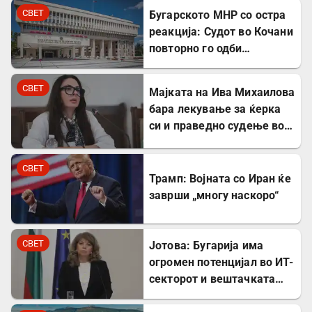
СВЕТ
Бугарското МНР со остра
реакција: Судот во Кочани
повторно го одби
лекувањето на Ива
Михаилова
СВЕТ
Мајката на Ива Михаилова
бара лекување за ќерка
си и праведно судење во
Северна Македонија
СВЕТ
Трамп: Војната со Иран ќе
заврши „многу наскоро“
СВЕТ
Јотова: Бугарија има
огромен потенцијал во ИТ-
секторот и вештачката
интелигенција