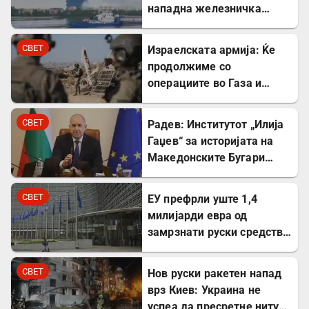
нападна железничка
станица и товарен брод
СВЕТ
Израелската армија: Ќе
продолжиме со
операциите во Газа и
покрај американскиот
план
СВЕТ
Радев: Институтот „Илија
Гаџев“ за историјата на
Македонските Бугари
стана државна
сопственост
СВЕТ
ЕУ префрли уште 1,4
милијарди евра од
замрзнати руски средства
за поддршка на Украина
СВЕТ
Нов руски ракетен напад
врз Киев: Украина не
успеа да пресретне ниту