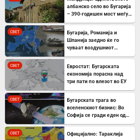
албанско село во Бугарија
– 390-годишен мост меѓу
Бугарите и Албанците
СВЕТ
Бугарија, Романија и
Шпанија заедно ќе го
чуваат воздушниот
простор на НАТО
СВЕТ
Евростат: Бугарската
економија порасна над
три пати по влезот во ЕУ
СВЕТ
Бугарската трага во
вселенскиот бизнис: Во
Софија се гради еден од
најголемите вселенски
центри во Европа
СВЕТ
Официјално: Тараклија