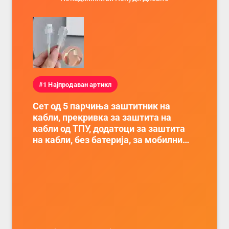
#1 Најпродаван артикл
Сет од 5 парчиња заштитник на
кабли, прекривка за заштита на
кабли од ТПУ, додатоци за заштита
на кабли, без батерија, за мобилни
телефони, комплет за заштита на
податочни линии