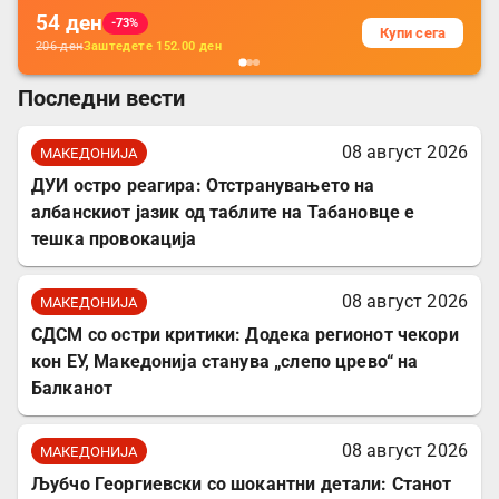
54
ден
-73%
Купи сега
206
ден
Заштедете
152.00
ден
Последни вести
08 август 2026
МАКЕДОНИЈА
ДУИ остро реагира: Отстранувањето на
албанскиот јазик од таблите на Табановце е
тешка провокација
08 август 2026
МАКЕДОНИЈА
СДСМ со остри критики: Додека регионот чекори
кон ЕУ, Македонија станува „слепо црево“ на
Балканот
08 август 2026
МАКЕДОНИЈА
Љубчо Георгиевски со шокантни детали: Станот