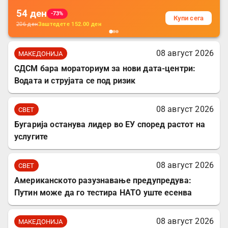
54
ден
-73%
Купи сега
206
ден
Заштедете
152.00
ден
08 август 2026
МАКЕДОНИЈА
СДСМ бара мораториум за нови дата-центри:
Водата и струјата се под ризик
08 август 2026
СВЕТ
Бугарија останува лидер во ЕУ според растот на
услугите
08 август 2026
СВЕТ
Американското разузнавање предупредува:
Путин може да го тестира НАТО уште есенва
08 август 2026
МАКЕДОНИЈА