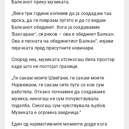
Балканот преку музиката.
„Веќе три години копнеев да ја создадам таа
врска, да ги поврзам луѓето и да го видам
Балканот обединет. Кога ја создававме
‘Бангаранг’, си реков – ова е обединет Балкан.
Ова е песната на обединетиот Балкан“, изјави
пејачката пред присутните новинари.
Според неа, музиката отсекогаш била простор
каде што не постојат граници.
„Ги сакам моите Швеѓани, ги сакам моите
Норвежани, ги сакам сите луѓе со кои сум
работела. Откако почнавме да создаваме
музика, никогаш не сум почувствувала
поделба. Секогаш сум чувствувала љубов.
Музиката е огромна заедница.“
Еден од најемотивните моменти дојде кога