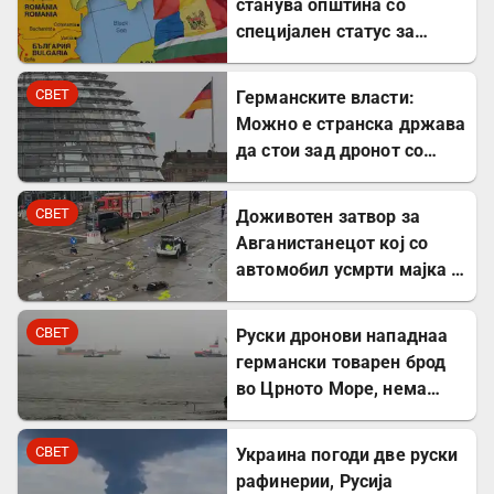
станува општина со
специјален статус за
заштита на Бугарите во
Молдавија
СВЕТ
Германските власти:
Можно е странска држава
да стои зад дронот со
експлозив во Лајпциг
СВЕТ
Доживотен затвор за
Авганистанецот кој со
автомобил усмрти мајка и
двегодишно девојче во
Минхен
СВЕТ
Руски дронови нападнаа
германски товарен брод
во Црното Море, нема
повредени
СВЕТ
Украина погоди две руски
рафинерии, Русија