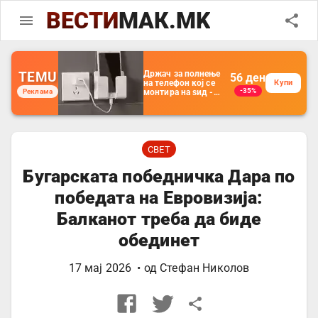
ВЕСТИ
МАК.MK
TEMU
Држач за полнење
56
ден
на телефон кој се
Купи
-35%
Реклама
монтира на ѕид -
Мултифункционален
пластичен
организатор за
чување на покрај
кревет и за ТВ
далечински
СВЕТ
управувач
Бугарската победничка Дара по
победата на Евровизија:
Балканот треба да биде
обединет
17 мај 2026
• од
Стефан Николов