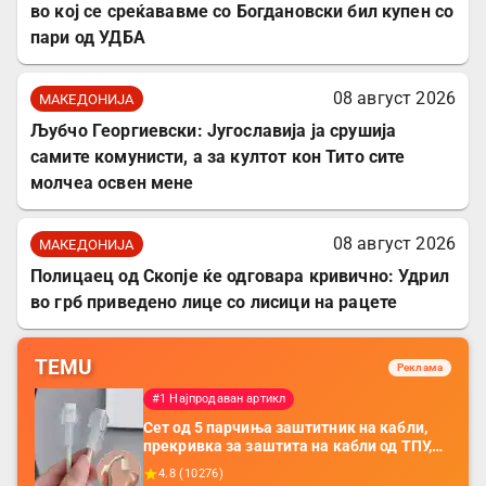
во кој се среќававме со Богдановски бил купен со
пари од УДБА
08 август 2026
МАКЕДОНИЈА
Љубчо Георгиевски: Југославија ја срушија
самите комунисти, а за култот кон Тито сите
молчеа освен мене
08 август 2026
МАКЕДОНИЈА
Полицаец од Скопје ќе одговара кривично: Удрил
во грб приведено лице со лисици на рацете
TEMU
Реклама
#1 Најпродаван артикл
Сет од 5 парчиња заштитник на кабли,
прекривка за заштита на кабли од ТПУ,
додатоци за заштита на кабли, без
4.8
(
10276
)
батерија, за мобилни телефони, комплет