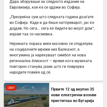
Дара зборуваше за следното издание на
Евровизија, кое ќе се одржи во Софија.
„Пресреќна сум што следната година доаѓате
во Софија. Каде и да беше натпреварот, јас ќе
дојдев. Но сега… сега ќе бидете во мојот дом“,
изјави таа со насмевка.
Нејзината порака веќе масовно се споделува
на социјалните мрежи низ Балканот, а
многумина ја нарекуваат симбол на нова
регионална блискост – време кога музиката
повторно станува јазик што ги поврзува
народите повеќе од сè.
СВЕТ
Првите 12 од вкупно 35
нови електрични возови
пристигнаа во Бугарија