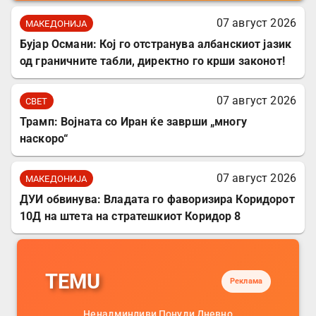
07 август 2026
МАКЕДОНИЈА
Бујар Османи: Кој го отстранува албанскиот јазик
од граничните табли, директно го крши законот!
07 август 2026
СВЕТ
Трамп: Војната со Иран ќе заврши „многу
наскоро“
07 август 2026
МАКЕДОНИЈА
ДУИ обвинува: Владата го фаворизира Коридорот
10Д на штета на стратешкиот Коридор 8
TEMU
Реклама
Ненадминливи Понуди Дневно