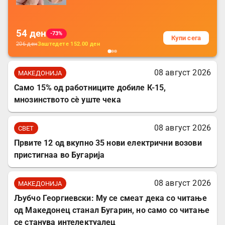
за заштита на податочни линии
54
ден
-73%
Купи сега
206
ден
Заштедете
152.00
ден
08 август 2026
МАКЕДОНИЈА
Само 15% од работниците добиле К-15,
мнозинството сè уште чека
08 август 2026
СВЕТ
Првите 12 од вкупно 35 нови електрични возови
пристигнаа во Бугарија
08 август 2026
МАКЕДОНИЈА
Љубчо Георгиевски: Му се смеат дека со читање
од Македонец станал Бугарин, но само со читање
се станува интелектуалец