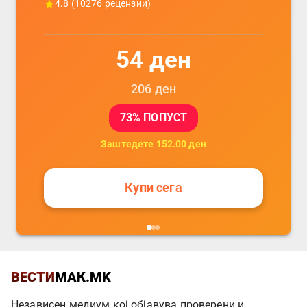
4.8
(
10276
рецензии)
54
ден
206
ден
73
% ПОПУСТ
Заштедете
152.00
ден
Купи сега
ВЕСТИ
МАК.MK
Независен медиум кој објавува проверени и