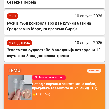
Северна Кореја
10 август 2026
СВЕТ
Русија губи контрола врз две клучни бази на
Средоземно Море, ги презема Сирија
10 август 2026
МАКЕДОНИЈА
Зголемена будност: Во Македонија потврдени 13
случаи на Западнонилска треска
TEMU
Реклама
#1 Најпродаван артикл
Сет од 5 парчиња заштитник на кабли,
прекривка за заштита на кабли од ТПУ,
додатоци за заштита на кабли, без
4.8
(
10276
)
батерија, за мобилни телефони, комплет
за заштита на податочни линии