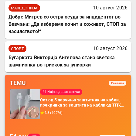
10 август 2026
МАКЕДОНИЈА
Добре Митрев со остра осуда за инцидентот во
Вевчани: „Да избереме почит и соживот, СТОП за
насилството!“
10 август 2026
СПОРТ
Бугарката Викторија Ангелова стана светска
шампионка во трискок за јуниорки
TEMU
Реклама
#1 Најпродаван артикл
Сет од 5 парчиња заштитник на кабли,
прекривка за заштита на кабли од ТПУ,
додатоци за заштита на кабли, без
4.8
(
10276
)
батерија, за мобилни телефони, комплет
за заштита на податочни линии