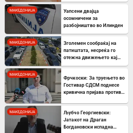
треска
МАКЕДОНИЈА
Уапсени двајца
осомничени за
разбојништво во Илинден
МАКЕДОНИЈА
Зголемен сообраќај на
патиштата, несреќа го
отежна движењето кај
Стража
МАКЕДОНИЈА
Фрчкоски: За труењето во
Гостивар СДСМ поднесе
кривична пријава против
Клековски, Андоновска,
Лазов, Амети
МАКЕДОНИЈА
Љубчо Георгиевски:
Јатакот на Драган
Богдановски испадна