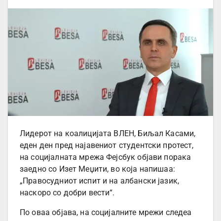
Лидерот на коалицијата ВЛЕН, Биљал Касами,
еден ден пред најавениот студентски протест,
на социјалната мрежа Фејсбук објави порака
заедно со Изет Меџити, во која напишаа:
„Правосудниот испит и на албански јазик,
наскоро со добри вести“.
По оваа објава, на социјалните мрежи следеа