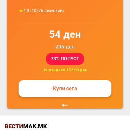
4.8
(
10276
рецензии)
54
ден
206
ден
73
% ПОПУСТ
Заштедете
152.00
ден
Купи сега
ВЕСТИ
МАК.MK