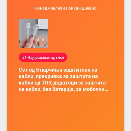
Ненадминливи Понуди Дневно
#1 Најпродаван артикл
Сет од 5 парчиња заштитник на
кабли, прекривка за заштита на
кабли од ТПУ, додатоци за заштита
на кабли, без батерија, за мобилни
телефони, комплет за заштита на
податочни линии