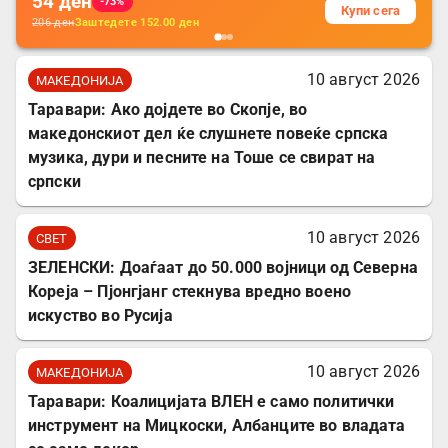
54
ден
-73%
Купи сега
206
ден
Заштедете
152.00
ден
10 август 2026
МАКЕДОНИЈА
Таравари: Ако дојдете во Скопје, во
македонскиот дел ќе слушнете повеќе српска
музика, дури и песните на Тоше се свират на
српски
10 август 2026
СВЕТ
ЗЕЛЕНСКИ: Доаѓаат до 50.000 војници од Северна
Кореја – Пјонгјанг стекнува вредно воено
искуство во Русија
10 август 2026
МАКЕДОНИЈА
Таравари: Коалицијата ВЛЕН е само политички
инструмент на Мицкоски, Албанците во владата