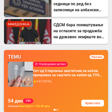
седници по ред без
записници на албански
јазик – прекршен Законот
за јазиците
МАКЕДОНИЈА
СДСМ бара поништување
на огласите за продажба
на државно земјиште во
Штип
TEMU
Реклама
#1 Најпродаван артикл
Сет од 5 парчиња заштитник на кабли,
прекривка за заштита на кабли од ТПУ,
додатоци за заштита на кабли, без
4.8
(
10276
)
батерија, за мобилни телефони, комплет
за заштита на податочни линии
54
ден
-73%
Купи сега
206
ден
Заштедете
152.00
ден