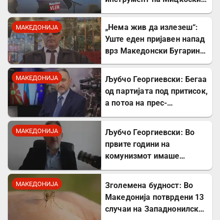
Албанците во владата се
само декор
„Нема жив да излезеш“:
МАКЕДОНИЈА
Уште еден пријавен напад
врз Македонски Бугарин
во Вевчани
МАКЕДОНИЈА
Љубчо Георгиевски: Бегаа
од партијата под притисок,
а потоа на прес-
конференции нè
обвинуваа за
МАКЕДОНИЈА
Љубчо Георгиевски: Во
бугарофилија
првите години на
комунизмот имаше
поголем глад отколку за
време на бугарската
МАКЕДОНИЈА
Зголемена будност: Во
окупација
Македонија потврдени 13
случаи на Западнонилска