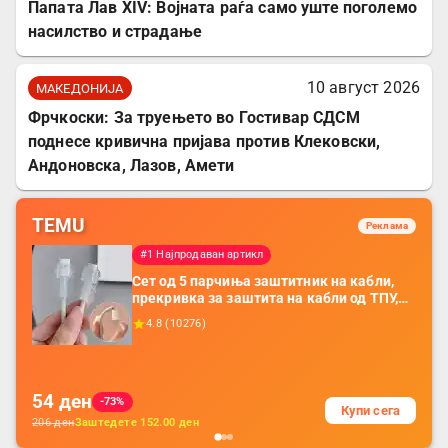
Папата Лав XIV: Војната раѓа само уште поголемо
насилство и страдање
10 август 2026
МАКЕДОНИЈА
Фрчкоски: За труењето во Гостивар СДСМ
поднесе кривична пријава против Клековски,
Андоновска, Лазов, Амети
TEMU
Реклама
#1 Најпродаван артикл
Сет од 5 парчиња заштитник на кабли,
прекривка за заштита на кабли од ТПУ,
додатоци за заштита на кабли, без
4.8
(
10276
)
батерија, за мобилни телефони, комплет
за заштита на податочни линии
54
ден
-73%
Купи сега
206
ден
Заштедете
152.00
ден