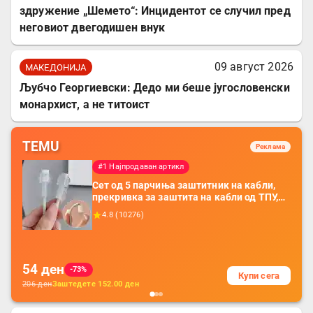
здружение „Шемето“: Инцидентот се случил пред
неговиот двегодишен внук
09 август 2026
МАКЕДОНИЈА
Љубчо Георгиевски: Дедо ми беше југословенски
монархист, а не титоист
TEMU
Реклама
#1 Најпродаван артикл
Сет од 5 парчиња заштитник на кабли,
прекривка за заштита на кабли од ТПУ,
додатоци за заштита на кабли, без
4.8
(
10276
)
батерија, за мобилни телефони, комплет
за заштита на податочни линии
54
ден
-73%
Купи сега
206
ден
Заштедете
152.00
ден