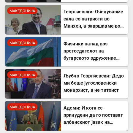
соработник на УДБА
МАКЕДОНИЈА
Георгиевски: Очекувавме
сала со патриоти во
Минхен, а завршивме во
шок кога Драган
Богдановски одби да
МАКЕДОНИЈА
Физички напад врз
застане на чело на ВМРО.
претседателот на
бугарското здружение
„Шемето“: Инцидентот се
случил пред неговиот
МАКЕДОНИЈА
Љубчо Георгиевски: Дедо
двегодишен внук
ми беше југословенски
монархист, а не титоист
МАКЕДОНИЈА
Адеми: И кога се
принудени да го постават
албанскиот јазик на
таблите, тоа го прават со