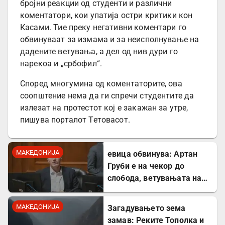
бројни реакции од студенти и различни
коментатори, кои упатија остри критики кон
Касами. Тие преку негативни коментари го
обвинуваат за измама и за неисполнување на
дадените ветувања, а дел од нив дури го
нарекоа и „србофил“.
Според многумина од коментаторите, ова
соопштение нема да ги спречи студентите да
излезат на протестот кој е закажан за утре,
пишува порталот Тетовасот.
МАКЕДОНИЈА
евица обвинува: Артан
Груби е на чекор до
слобода, ветувањата на
ВМРО-ДПМНЕ за правда
станаа предмет за
МАКЕДОНИЈА
Загадувањето зема
потсмев
замав: Реките Тополка и