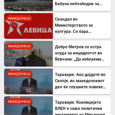
Бабуна небезбедни за
капење, велешани
останаа без речни плажи
МАКЕДОНИЈА
Скандал во
Министерството за
култура: Се бара
„советник за култура“ со
диплома по економија во
МАКЕДОНИЈА
Добре Митрев со остра
рок од три дена!
осуда за инцидентот во
Вевчани: „Да избереме
почит и соживот, СТОП за
насилството!“
МАКЕДОНИЈА
Таравари: Ако дојдете во
Скопје, во македонскиот
дел ќе слушнете повеќе
српска музика, дури и
песните на Тоше се свират
МАКЕДОНИЈА
Таравари: Коалицијата
на српски
ВЛЕН е само политички
инструмент на Мицкоски,