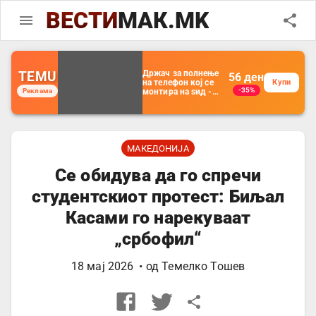
ВЕСТИ
МАК.MK
TEMU
Држач за полнење
56
ден
на телефон кој се
Купи
-35%
Реклама
монтира на ѕид -
Мултифункционален
пластичен
организатор за
чување на покрај
кревет и за ТВ
далечински
МАКЕДОНИЈА
управувач
Се обидува да го спречи
студентскиот протест: Биљал
Касами го нарекуваат
„србофил“
18 мај 2026
• од
Темелко Тошев