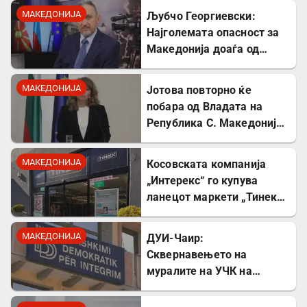
правописни грешки
МАКЕДОНИЈА
Љубчо Георгиевски:
Најголемата опасност за
Македонија доаѓа од
Србија
МАКЕДОНИЈА
Јотова повторно ќе
побара од Владата на
Република С. Македонија
соработка за лекувањето
на Ива Михаилова
МАКЕДОНИЈА
Косовската компанија
„Интерекс“ го купува
ланецот маркети „Тинекс“
во Македонија
МАКЕДОНИЈА
ДУИ-Чаир:
Сквернавењето на
муралите на УЧК на
годишнината од смртта на
Командант Тели е тешка