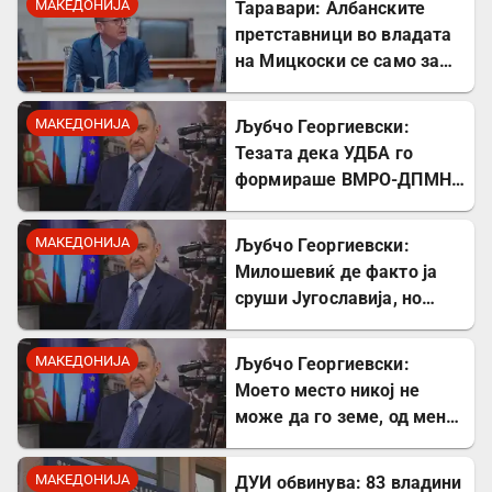
МАКЕДОНИЈА
Таравари: Албанските
провокација
претставници во владата
на Мицкоски се само за
декор
МАКЕДОНИЈА
Љубчо Георгиевски:
Тезата дека УДБА го
формираше ВМРО-ДПМНЕ
првпат ја чув од Божидар
Димитров
МАКЕДОНИЈА
Љубчо Георгиевски:
Милошевиќ де факто ја
сруши Југославија, но
македонските југословени
тоа сè уште не сакаат да
МАКЕДОНИЈА
Љубчо Георгиевски:
го видат
Моето место никој не
може да го земе, од мене
првпат чувте за
самостојна Македонија!
МАКЕДОНИЈА
ДУИ обвинува: 83 владини