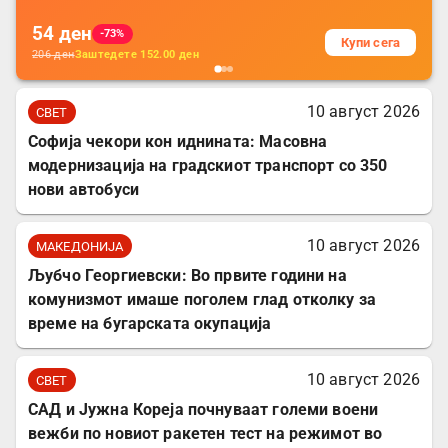
54
ден
-73%
Купи сега
206
ден
Заштедете
152.00
ден
10 август 2026
СВЕТ
Софија чекори кон иднината: Масовна
модернизација на градскиот транспорт со 350
нови автобуси
10 август 2026
МАКЕДОНИЈА
Љубчо Георгиевски: Во првите години на
комунизмот имаше поголем глад отколку за
време на бугарската окупација
10 август 2026
СВЕТ
САД и Јужна Кореја почнуваат големи воени
вежби по новиот ракетен тест на режимот во