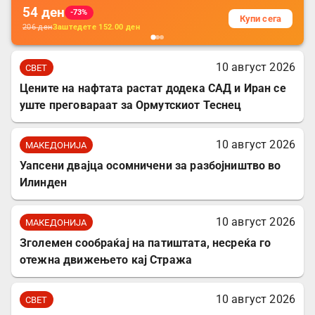
54
ден
-73%
Купи сега
206
ден
Заштедете
152.00
ден
10 август 2026
СВЕТ
Цените на нафтата растат додека САД и Иран се
уште преговараат за Ормутскиот Теснец
10 август 2026
МАКЕДОНИЈА
Уапсени двајца осомничени за разбојништво во
Илинден
10 август 2026
МАКЕДОНИЈА
Зголемен сообраќај на патиштата, несреќа го
отежна движењето кај Стража
10 август 2026
СВЕТ