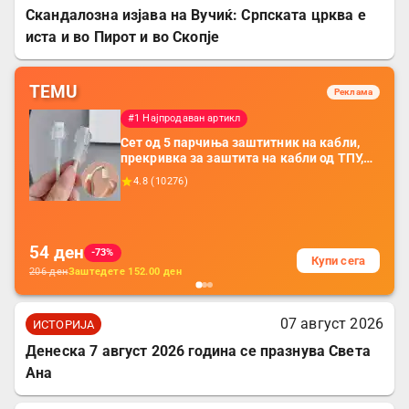
Скандалозна изјава на Вучиќ: Српската црква е
иста и во Пирот и во Скопје
TEMU
Реклама
#1 Најпродаван артикл
Сет од 5 парчиња заштитник на кабли,
прекривка за заштита на кабли од ТПУ,
додатоци за заштита на кабли, без
4.8
(
10276
)
батерија, за мобилни телефони, комплет
за заштита на податочни линии
54
ден
-73%
Купи сега
206
ден
Заштедете
152.00
ден
07 август 2026
ИСТОРИЈА
Денеска 7 август 2026 година се празнува Света
Ана