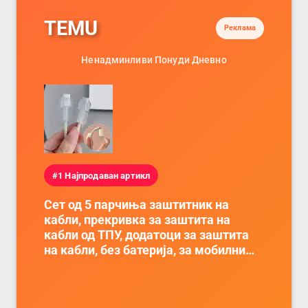
TEMU
Реклама
Ненадминливи Понуди Дневно
#1 Најпродаван артикл
Сет од 5 парчиња заштитник на
кабли, прекривка за заштита на
кабли од ТПУ, додатоци за заштита
на кабли, без батерија, за мобилни
телефони, комплет за заштита на
податочни линии