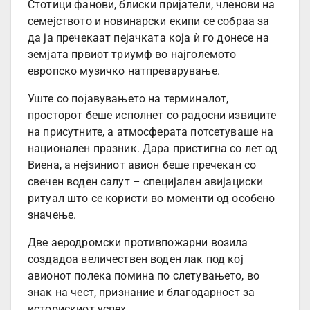
Стотици фанови, блиски пријатели, членови на
семејството и новинарски екипи се собраа за
да ја пречекаат пејачката која ѝ го донесе на
земјата првиот триумф во најголемото
европско музичко натпреварување.
Уште со појавувањето на терминалот,
просторот беше исполнет со радосни извиците
на присутните, а атмосферата потсетуваше на
национален празник. Дара пристигна со лет од
Виена, а нејзиниот авион беше пречекан со
свечен воден салут – специјален авијациски
ритуал што се користи во моменти од особено
значење.
Две аеродромски противпожарни возила
создадоа величествен воден лак под кој
авионот полека помина по слетувањето, во
знак на чест, признание и благодарност за
историскиот успех.