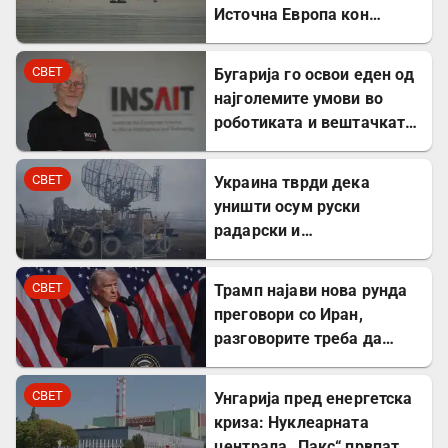
Источна Европа кон
енергетска криза
СВЕТ
Бугарија го освои еден од
најголемите умови во
роботиката и вештачката
интелигенција – ќе работи
во ИНСАИТ
СВЕТ
Украина тврди дека
уништи осум руски
радарски и
противвоздушни системи
во Краснодар
СВЕТ
Трамп најави нова рунда
преговори со Иран,
разговорите треба да
почнат денес
СВЕТ
Унгарија пред енергетска
криза: Нуклеарната
централа „Пакс“ првпат