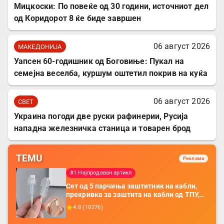
Мицкоски: По повеќе од 30 години, источниот дел
од Коридорот 8 ќе биде завршен
06 август 2026
МАКЕДОНИЈА
Уапсен 60-годишник од Боговиње: Пукал на
семејна веселба, куршум оштетил покрив на куќа
06 август 2026
СВЕТ
Украина погоди две руски рафинерии, Русија
нападна железничка станица и товарен брод
TEMU
Реклама
#1 Најпродаван артикл
Сет од 5 парчиња заштитник на кабли,
прекривка за заштита на кабли од ТПУ,
додатоци за заштита на кабли, без
4.8
(
10276
)
батерија, за мобилни телефони, комплет
за заштита на податочни линии