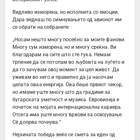
Видливо изморена, но исполнета со емоции,
Дара веднаш по симнувањето од авионот им
се обрати на собраните:
„Носам нешто многу посебно за моите фанови.
Многу сум изморена, но и многу среќна. Ви
благодарам на сите што сте тука. Немам
трпение да се потопам во љубовта на луѓето и
да го зачувам овој момент за цел живот. Да
уживам во него и правилно да ја насочам
целата оваа енергија. Ова беше првиот чекор,
но имаме уште многу што да градиме за
бугарската уметност и музика. Евровизија е
почеток на мојата интернационална кариера.
Отсега има уште многу врвови за освојување.
Сè допрва почнува.“
Нејзината победа веќе се смета за еден од