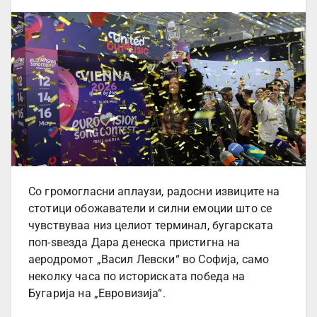
Со громогласни аплаузи, радосни извиците на
стотици обожаватели и силни емоции што се
чувствуваа низ целиот терминал, бугарската
поп-ѕвезда Дара денеска пристигна на
аеродромот „Васил Левски“ во Софија, само
неколку часа по историската победа на
Бугарија на „Евровизија“.