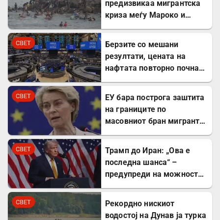
предизвикаа мигрантска
криза меѓу Мароко и
Шпанија
СВЕТ
Берзите со мешани
резултати, цената на
нафтата повторно почна
да расте
СВЕТ
ЕУ бара построга заштита
на границите по
масовниот бран мигранти
во Сеута
СВЕТ
Трамп до Иран: „Ова е
последна шанса“ –
предупреди на можност
за „обезглавување“
СВЕТ
Рекордно нискиот
водостој на Дунав ја турка