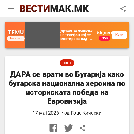
ВЕСТИ
МАК.MK
TEMU
Држач за полнење
56
ден
на телефон кој се
Купи
-35%
Реклама
монтира на ѕид -
Мултифункционален
пластичен
организатор за
чување на покрај
кревет и за ТВ
далечински
СВЕТ
управувач
ДАРА се врати во Бугарија како
бугарска национална хероина по
историската победа на
Евровизија
17 мај 2026
• од
Гоце Кически