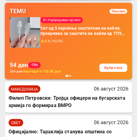
TEMU
Реклама
#1 Најпродаван артикл
Сет од 5 парчиња заштитник на кабли,
прекривка за заштита на кабли од ТПУ,
додатоци за заштита на кабли, без
4.8
(
10276
)
батерија, за мобилни телефони, комплет
за заштита на податочни линии
54
ден
-73%
Купи сега
206
ден
Заштедете
152.00
ден
06 август 2026
МАКЕДОНИЈА
Филип Петровски: Тројца офицери на бугарската
армија го формираа ВМРО
06 август 2026
СВЕТ
Официјално: Тараклија станува општина со