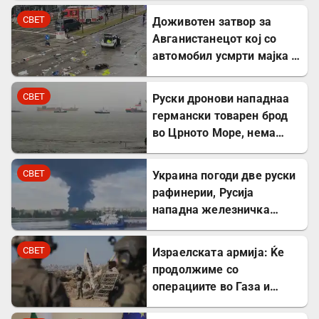
СВЕТ
Доживотен затвор за
Авганистанецот кој со
автомобил усмрти мајка и
двегодишно девојче во
Минхен
СВЕТ
Руски дронови нападнаа
германски товарен брод
во Црното Море, нема
повредени
СВЕТ
Украина погоди две руски
рафинерии, Русија
нападна железничка
станица и товарен брод
СВЕТ
Израелската армија: Ќе
продолжиме со
операциите во Газа и
покрај американскиот