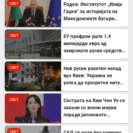
план
СВЕТ
Радев: Институтот „Илија
Гаџев“ за историјата на
Македонските Бугари
стана државна
сопственост
СВЕТ
ЕУ префрли уште 1,4
милијарди евра од
замрзнати руски средства
за поддршка на Украина
СВЕТ
Нов руски ракетен напад
врз Киев: Украина не
успеа да пресретне ниту
една ракета
СВЕТ
Сестрата на Ким Чен Ун се
закани со воени мерки
поради јапонското
вооружување
СВЕТ
САД сè уште без конечна