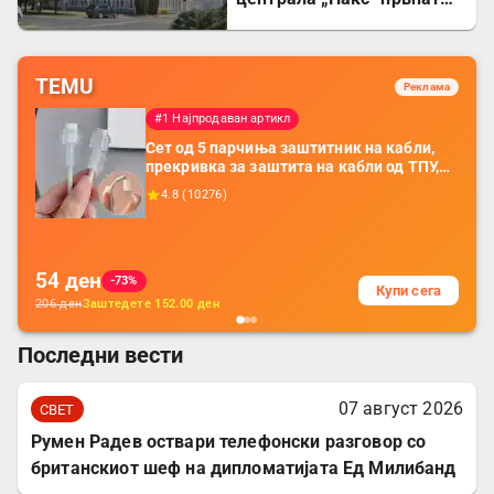
целосно запрена по 44
години
TEMU
Реклама
#1 Најпродаван артикл
Сет од 5 парчиња заштитник на кабли,
прекривка за заштита на кабли од ТПУ,
додатоци за заштита на кабли, без
4.8
(
10276
)
батерија, за мобилни телефони, комплет
за заштита на податочни линии
54
ден
-73%
Купи сега
206
ден
Заштедете
152.00
ден
Последни вести
07 август 2026
СВЕТ
Румен Радев оствари телефонски разговор со
британскиот шеф на дипломатијата Ед Милибанд