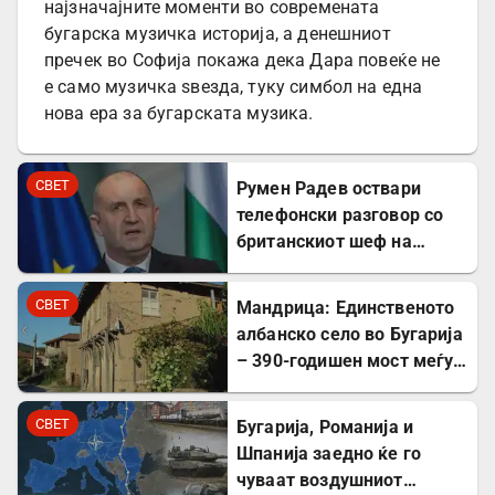
најзначајните моменти во современата
бугарска музичка историја, а денешниот
пречек во Софија покажа дека Дара повеќе не
е само музичка ѕвезда, туку симбол на една
нова ера за бугарската музика.
СВЕТ
Румен Радев оствари
телефонски разговор со
британскиот шеф на
дипломатијата Ед
Милибанд
СВЕТ
Мандрица: Единственото
албанско село во Бугарија
– 390-годишен мост меѓу
Бугарите и Албанците
СВЕТ
Бугарија, Романија и
Шпанија заедно ќе го
чуваат воздушниот