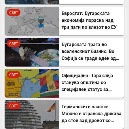
простор на НАТО
СВЕТ
Евростат: Бугарската
економија порасна над
три пати по влезот во ЕУ
СВЕТ
Бугарската трага во
вселенскиот бизнис: Во
Софија се гради еден од
најголемите вселенски
центри во Европа
СВЕТ
Официјално: Тараклија
станува општина со
специјален статус за
заштита на Бугарите во
Молдавија
СВЕТ
Германските власти:
Можно е странска држава
да стои зад дронот со
експлозив во Лајпциг