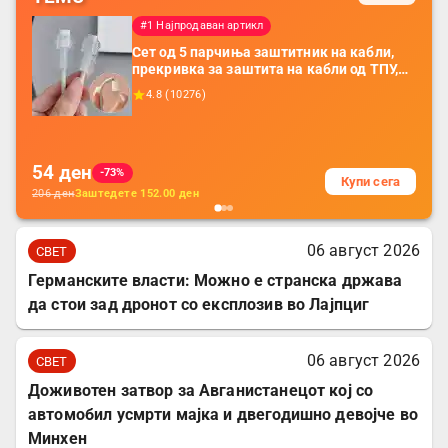
#1 Најпродаван артикл
Сет од 5 парчиња заштитник на кабли,
прекривка за заштита на кабли од ТПУ,
додатоци за заштита на кабли, без
4.8
(
10276
)
батерија, за мобилни телефони, комплет
за заштита на податочни линии
54
ден
-73%
Купи сега
206
ден
Заштедете
152.00
ден
06 август 2026
СВЕТ
Германските власти: Можно е странска држава
да стои зад дронот со експлозив во Лајпциг
06 август 2026
СВЕТ
Доживотен затвор за Авганистанецот кој со
автомобил усмрти мајка и двегодишно девојче во
Минхен