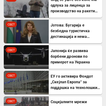
одлука за лиценца за
производство на ракети
„Патриот“ во Украина
СВЕТ
Јотова: Бугарија е
безбедна туристичка
дестинација и нема
директни закани
СВЕТ
Јапонија ќе развива
борбени дронови по
примерот на Украина
СВЕТ
ЕУ го активира Фондот
„Скејлап Европа“ за
поддршка на технолошки
компании
СВЕТ
Социјалните мрежи