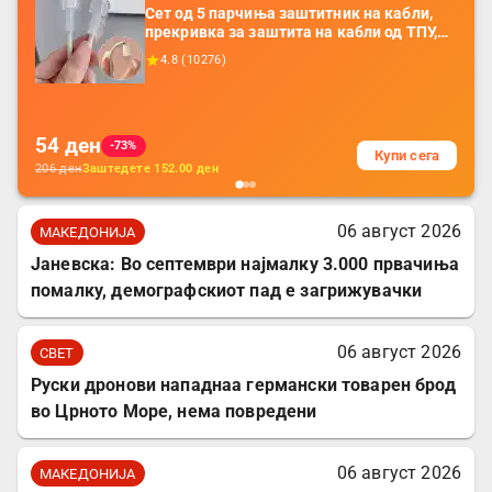
Сет од 5 парчиња заштитник на кабли,
прекривка за заштита на кабли од ТПУ,
додатоци за заштита на кабли, без
4.8
(
10276
)
батерија, за мобилни телефони, комплет
за заштита на податочни линии
54
ден
-73%
Купи сега
206
ден
Заштедете
152.00
ден
06 август 2026
МАКЕДОНИЈА
Јаневска: Во септември најмалку 3.000 првачиња
помалку, демографскиот пад е загрижувачки
06 август 2026
СВЕТ
Руски дронови нападнаа германски товарен брод
во Црното Море, нема повредени
06 август 2026
МАКЕДОНИЈА