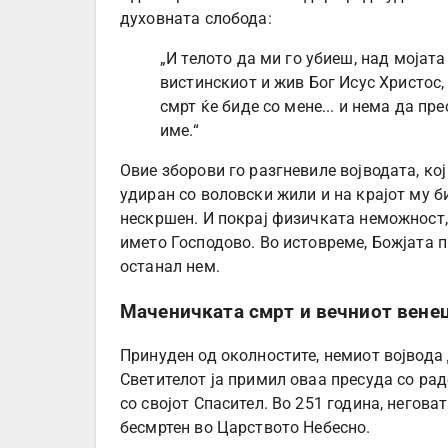
духовната слобода:
„И телото да ми го убиеш, над мојат
вистинскиот и жив Бог Исус Христос, 
смрт ќе биде со мене... и нема да п
име.“
Овие зборови го разгневиле војводата, к
удиран со воловски жили и на крајот му би
нескршен. И покрај физичката неможност,
името Господово. Во истовреме, Божјата п
останал нем.
Маченичката смрт и вечниот вене
Принуден од околностите, немиот војвода 
Светителот ја примил оваа пресуда со ра
со својот Спасител. Во 251 година, неговат
бесмртен во Царството Небесно.