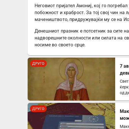
Неговиот пријател Амониј, кој го погреба
побожност и храброст. За тој свој чин на 
мачеништвото, придружувајќи му се на Ис
Денешниот празник е потсетник за сите на
надворешните околности или силата на све
носиме во своето срце.
ДРУГО
7 а
дев
Свет
ќерк
од д
ДРУГО
Mак
мож
зем
Маке