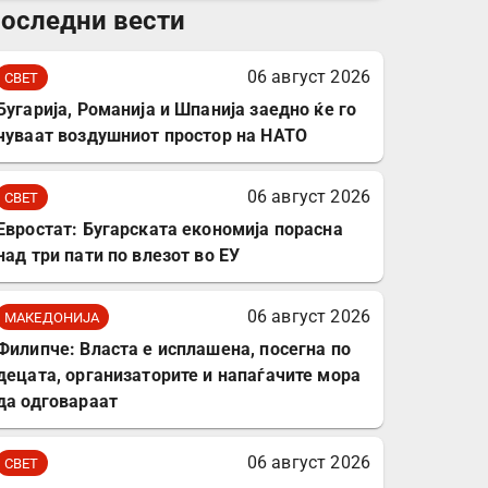
оследни вести
комплет за заштита на
податочни линии
06 август 2026
СВЕТ
Бугарија, Романија и Шпанија заедно ќе го
чуваат воздушниот простор на НАТО
06 август 2026
СВЕТ
Евростат: Бугарската економија порасна
над три пати по влезот во ЕУ
06 август 2026
МАКЕДОНИЈА
Филипче: Власта е исплашена, посегна по
децата, организаторите и напаѓачите мора
да одговараат
06 август 2026
СВЕТ