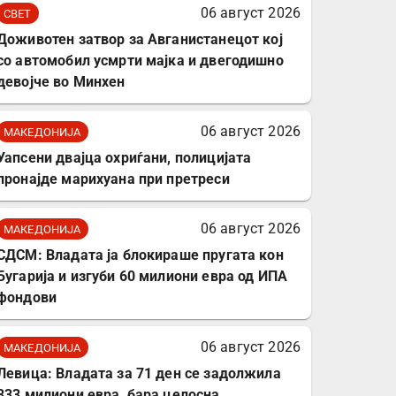
комплет за заштита на
06 август 2026
СВЕТ
податочни линии
Доживотен затвор за Авганистанецот кој
со автомобил усмрти мајка и двегодишно
девојче во Минхен
06 август 2026
МАКЕДОНИЈА
Уапсени двајца охриѓани, полицијата
пронајде марихуана при претреси
06 август 2026
МАКЕДОНИЈА
СДСМ: Владата ја блокираше пругата кон
Бугарија и изгуби 60 милиони евра од ИПА
фондови
06 август 2026
МАКЕДОНИЈА
Левица: Владата за 71 ден се задолжила
333 милиони евра, бара целосна