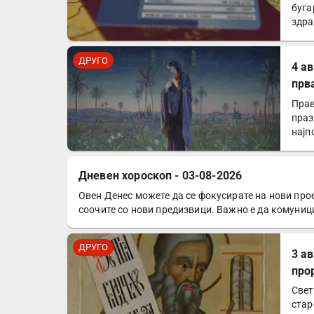
буга
здра
Евр
ДРУГО
4 а
прв
Прав
праз
најп
Дневен хороскоп - 03-08-2026
Овен Денес можете да се фокусирате на нови прое
ДРУГО
соочите со нови предизвици. Важно е да комуниц
ДРУГО
3 а
про
Свет
стар