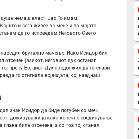
а душа немаш власт. Јас Го имам
Којшто и сега живее во мене и по мојата
рестанам да го исповедам Неговото Свето
ој наредил брутално мачење. Иако Исидор бил
л отсечен јазикот, неговиот дух останал
 тој преку Божјиот Дух продолжил да го слави
равда го стигнала војводата, кој наеднаш
ц
дал знак Исидор да биде погубен со меч.
дост, доживувајќи ја како конечно соединување
а глава била отсечена, а со тоа тој станал