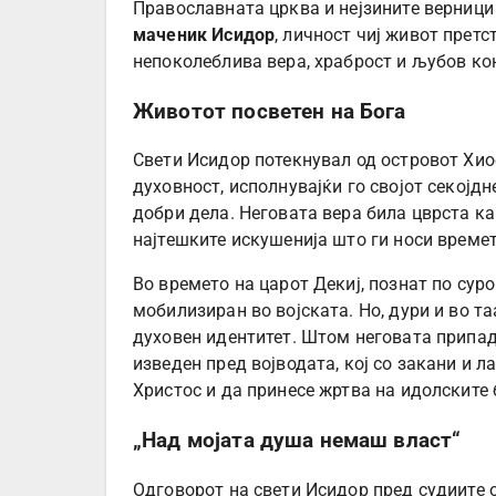
Православната црква и нејзините верници
маченик Исидор
, личност чиј живот претс
непоколеблива вера, храброст и љубов кон
Животот посветен на Бога
Свети Исидор потекнувал од островот Хиос.
духовност, исполнувајќи го својот секојд
добри дела. Неговата вера била цврста ка
најтешките искушенија што ги носи времет
Во времето на царот Декиј, познат по сур
мобилизиран во војската. Но, дури и во та
духовен идентитет. Штом неговата припадн
изведен пред војводата, кој со закани и л
Христос и да принесе жртва на идолските
„Над мојата душа немаш власт“
Одговорот на свети Исидор пред судиите 