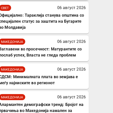
комплет за заштита на
06 август 2026
СВЕТ
податочни линии
Официјално: Тараклија станува општина со
специјален статус за заштита на Бугарите
во Молдавија
06 август 2026
МАКЕДОНИЈА
Заглавени во просечност: Матурантите со
послаб успех, Власта не гледа проблем
06 август 2026
МАКЕДОНИЈА
СДСМ: Минималната плата во земјава е
меѓу најниските во регионот
06 август 2026
МАКЕДОНИЈА
Алармантен демографски тренд: Бројот на
првачиња во Македонија намален за