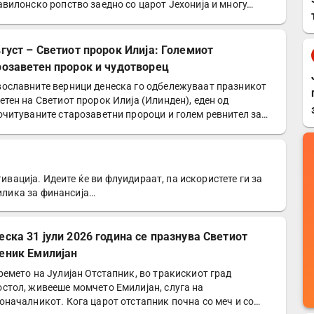
авилонско ропство заедно со царот Јехонија и многу…
вгуст – Светиот пророк Илија: Големиот
розаветен пророк и чудотворец
ославните верници денеска го одбележуваат празникот
етен на Светиот пророк Илија (Илинден), еден од
очитуваните старозаветни пророци и голем ревнител за…
тивација. Идеите ќе ви флуидираат, па искористете ги за
рилика за финансија…
еска 31 јули 2026 година се празнува Светиот
еник Емилијан
ремето на Јулијан Отстапник, во тракискиот град
стол, живееше момчето Емилијан, слуга на
оначалникот. Кога царот отстапник почна со меч и со