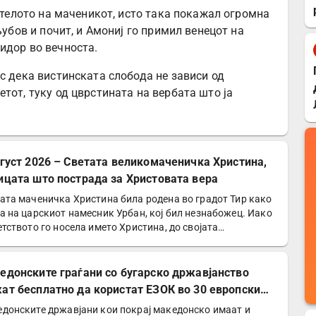
л телото на маченикот, исто така покажал огромна
љубов и почит, и Амониј го примил венецот на
идор во вечноста.
с дека вистинската слобода не зависи од
тот, туку од цврстината на вербата што ја
вгуст 2026 – Светата великомаченичка Христина,
ицата што пострада за Христовата вера
ата маченичка Христина била родена во градот Тир како
а на царскиот намесник Урбан, кој бил незнабожец. Иако
етството го носела името Христина, до својата…
едонските граѓани со бугарско државјанство
ат бесплатно да користат ЕЗОК во 30 европски
ји
донските државјани кои покрај македонско имаат и