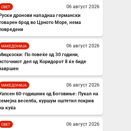
комплет за заштита на
06 август 2026
СВЕТ
податочни линии
Руски дронови нападнаа германски
товарен брод во Црното Море, нема
повредени
06 август 2026
МАКЕДОНИЈА
Мицкоски: По повеќе од 30 години,
источниот дел од Коридорот 8 ќе биде
завршен
06 август 2026
МАКЕДОНИЈА
Уапсен 60-годишник од Боговиње: Пукал на
семејна веселба, куршум оштетил покрив
на куќа
06 август 2026
СВЕТ