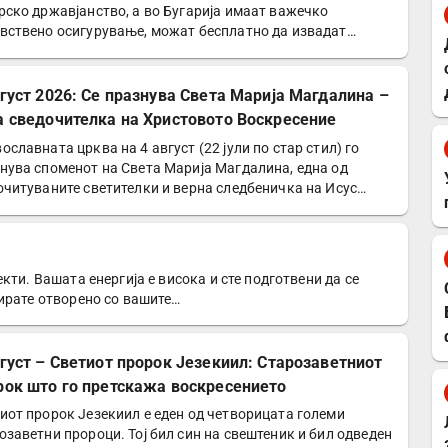
рско државјанство, а во Бугарија имаат важечко
вствено осигурување, можат бесплатно да извадат
опска…
вгуст 2026: Се празнува Света Марија Магдалина –
а сведочителка на Христовото Воскресение
ославната црква на 4 август (22 јули по стар стил) го
нува споменот на Света Марија Магдалина, една од
очитуваните светителки и верна следбеничка на Исус…
кти. Вашата енергија е висока и сте подготвени да се
ирате отворено со вашите…
вгуст – Светиот пророк Језекиил: Старозаветниот
рок што го претскажа воскресението
иот пророк Језекиил е еден од четворицата големи
озаветни пророци. Тој бил син на свештеник и бил одведен