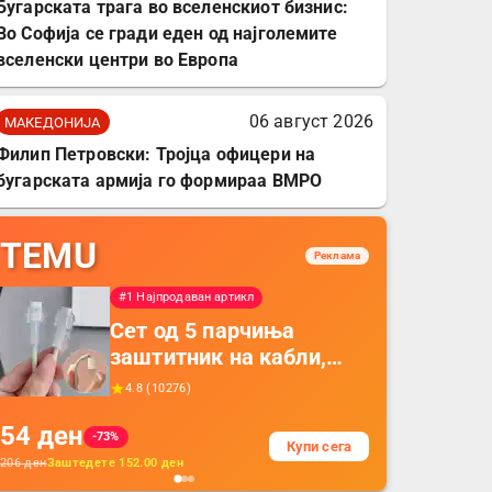
Бугарската трага во вселенскиот бизнис:
Во Софија се гради еден од најголемите
вселенски центри во Европа
06 август 2026
МАКЕДОНИЈА
Филип Петровски: Тројца офицери на
бугарската армија го формираа ВМРО
TEMU
Реклама
#1 Најпродаван артикл
Сет од 5 парчиња
заштитник на кабли,
прекривка за заштита
4.8
(
10276
)
на кабли од ТПУ,
54
ден
додатоци за заштита на
-73%
Купи сега
кабли, без батерија, за
206
ден
Заштедете
152.00
ден
мобилни телефони,