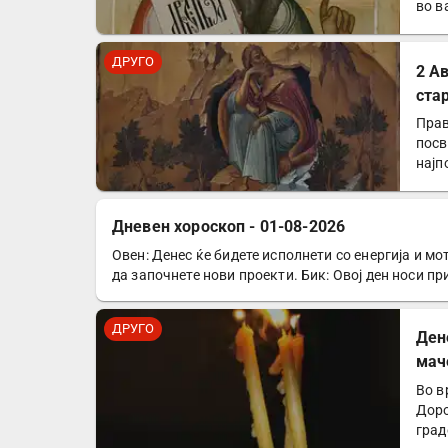
во в
ДРУГО
2 А
ста
Прав
посв
најп
Дневен хороскоп - 01-08-2026
Овен: Денес ќе бидете исполнети со енергија и мо
ДРУГО
да започнете нови проекти. Бик: Овој ден носи п
ДРУГО
Ден
мач
Во в
Доро
град