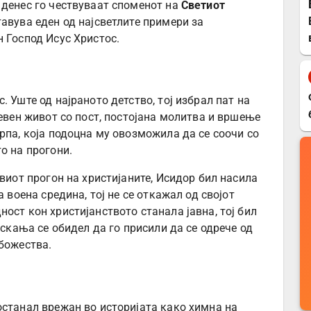
 денес го чествуваат споменот на
Светиот
тавува еден од најсветлите примери за
 Господ Исус Христос.
 Уште од најраното детство, тој избрал пат на
невен живот со пост, постојана молитва и вршење
рпа, која подоцна му овозможила да се соочи со
о на прогони.
овиот прогон на христијаните, Исидор бил насила
а воена средина, тој не се откажал од својот
ост кон христијанството станала јавна, тој бил
аскања се обидел да го присили да се одрече од
 божества.
останал врежан во историјата како химна на