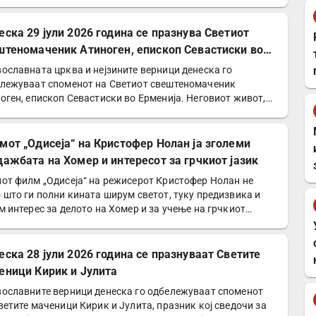
 да го сотира…
еска 29 јули 2026 година се празнува Светиот
штеномаченик Атиноген, епископ Севастиски во
енија
ославната црква и нејзините верници денеска го
лежуваат споменот на Светиот свештеномаченик
оген, епископ Севастиски во Ерменија. Неговиот живот,
етеност…
мот „Одисеја“ на Кристофер Нолан ја зголеми
дажбата на Хомер и интересот за грчкиот јазик
от филм „Одисеја“ на режисерот Кристофер Нолан не
 што ги полни кината ширум светот, туку предизвика и
м интерес за делото на Хомер и за учење на грчкиот…
еска 28 јули 2026 година се празнуваат Светите
еници Кирик и Јулита
ославните верници денеска го одбележуваат споменот
ветите маченици Кирик и Јулита, празник кој сведочи за