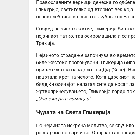
Православните верници денеска го одбел
Гликерија, светителка од вториот век кој
непоколеблива во својата љубов кон Бога
Според нејзиното житие, Гликерија била ќ
нејзиниот татко, таа осиромашила и се пр
Тракија.
Нејзиното страдање започнува во времето
биле жестоко прогонувани. Гликерија била
принесе жртва на идолот на Диј (Зевс). На
нацртала крст на челото. Кога царскиот н
бидејќи обичајот налагал сите да носат л
жртвопринесувањето, Гликерија гордо пок
„Ова е мојата лампада“
.
Чудата на Света Гликерија
По нејзината искрена молитва, се случило
распарчил на парчиња. Овој настан преди