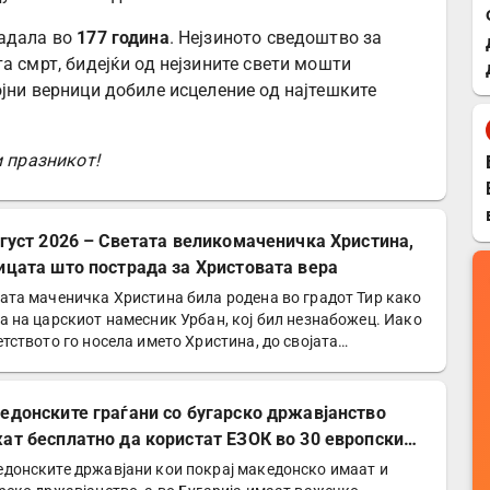
радала во
177 година
. Нејзиното сведоштво за
а смрт, бидејќи од нејзините свети мошти
јни верници добиле исцеление од најтешките
и празникот!
вгуст 2026 – Светата великомаченичка Христина,
ицата што пострада за Христовата вера
ата маченичка Христина била родена во градот Тир како
а на царскиот намесник Урбан, кој бил незнабожец. Иако
етството го носела името Христина, до својата…
едонските граѓани со бугарско државјанство
ат бесплатно да користат ЕЗОК во 30 европски
ји
донските државјани кои покрај македонско имаат и