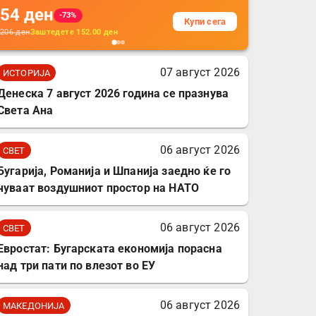
54
ден
додатоци за заштита на
-73%
Купи сега
кабли, без батерија, за
206
ден
Заштедете
152.00
ден
мобилни телефони,
комплет за заштита на
07 август 2026
ИСТОРИЈА
податочни линии
Денеска 7 август 2026 година се празнува
Света Ана
06 август 2026
СВЕТ
Бугарија, Романија и Шпанија заедно ќе го
чуваат воздушниот простор на НАТО
06 август 2026
СВЕТ
Евростат: Бугарската економија порасна
над три пати по влезот во ЕУ
06 август 2026
МАКЕДОНИЈА