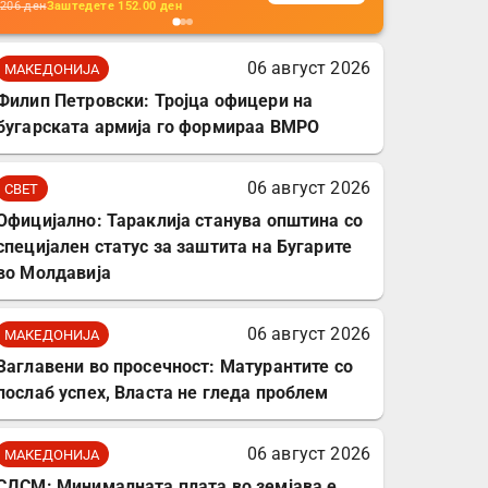
кабли, без батерија, за
206
ден
Заштедете
152.00
ден
мобилни телефони,
комплет за заштита на
06 август 2026
МАКЕДОНИЈА
податочни линии
Филип Петровски: Тројца офицери на
бугарската армија го формираа ВМРО
06 август 2026
СВЕТ
Официјално: Тараклија станува општина со
специјален статус за заштита на Бугарите
во Молдавија
06 август 2026
МАКЕДОНИЈА
Заглавени во просечност: Матурантите со
послаб успех, Власта не гледа проблем
06 август 2026
МАКЕДОНИЈА
СДСМ: Минималната плата во земјава е