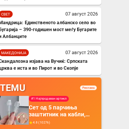
07 август 2026
СВЕТ
Мандрица: Единственото албанско село во
Бугарија – 390-годишен мост меѓу Бугарите
и Албанците
07 август 2026
МАКЕДОНИЈА
Скандалозна изјава на Вучиќ: Српската
црква е иста и во Пирот и во Скопје
TEMU
Реклама
#1 Најпродаван артикл
Сет од 5 парчиња
заштитник на кабли,
прекривка за заштита
4.8
(
10276
)
на кабли од ТПУ,