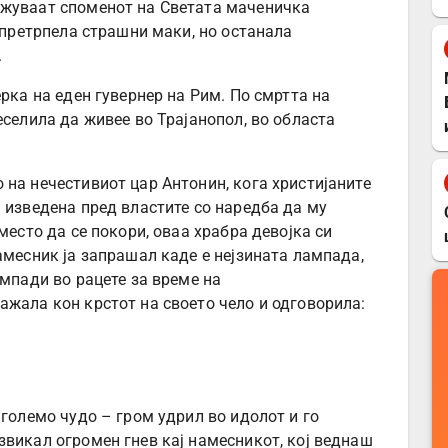
ежуваат споменот на Светата маченичка
а претрпела страшни маки, но останала
.
ерка на еден гувернер на Рим. По смртта на
еселила да живее во Трајанопол, во областа
 на нечестивиот цар Антонин, кога христијаните
 изведена пред властите со наредба да му
место да се покори, оваа храбра девојка си
амесник ја запрашал каде е нејзината лампада,
ампади во рацете за време на
ажала кон крстот на своето чело и одговорила:
 големо чудо – гром удрил во идолот и го
звикал огромен гнев кај намесникот, кој веднаш