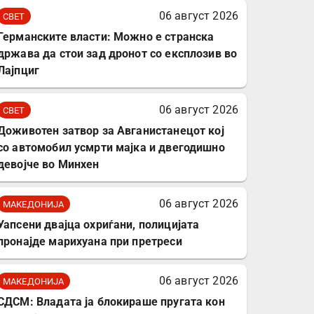
комплет за заштита на
06 август 2026
СВЕТ
податочни линии
Германските власти: Можно е странска
држава да стои зад дронот со експлозив во
Лајпциг
06 август 2026
СВЕТ
Доживотен затвор за Авганистанецот кој
со автомобил усмрти мајка и двегодишно
девојче во Минхен
06 август 2026
МАКЕДОНИЈА
Уапсени двајца охриѓани, полицијата
пронајде марихуана при претреси
06 август 2026
МАКЕДОНИЈА
СДСМ: Владата ја блокираше пругата кон