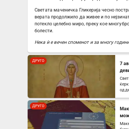
Светата маченичка Гликерија чесно пост
верата продолжило да живее и по нејзинат
потекло целебно миро, преку кое многубро
болести.
Нека ѝ е вечен споменот и за многу годин
ДРУГО
7 а
дев
Свет
ќерк
од д
ДРУГО
Mак
мож
зем
Маке