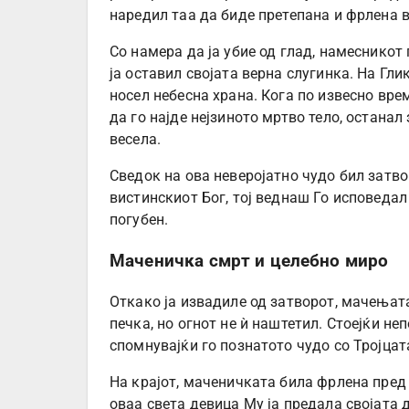
наредил таа да биде претепана и фрлена в
Со намера да ја убие од глад, намесникот 
ја оставил својата верна слугинка. На Глик
носел небесна храна. Кога по извесно вре
да го најде нејзиното мртво тело, останал
весела.
Сведок на ова неверојатно чудо бил затво
вистинскиот Бог, тој веднаш Го исповеда
погубен.
Маченичка смрт и целебно миро
Откако ја извадиле од затворот, мачењат
печка, но огнот не ѝ наштетил. Стоејќи не
спомнувајќи го познатото чудо со Тројца
На крајот, маченичката била фрлена пред
оваа света девица Му ја предала својата 