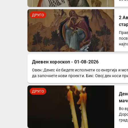
ДРУГО
2 А
ста
Прав
посв
најп
Дневен хороскоп - 01-08-2026
Овен: Денес ќе бидете исполнети со енергија и мо
ДРУГО
да започнете нови проекти. Бик: Овој ден носи п
ДРУГО
Ден
мач
Во в
Доро
град
оган