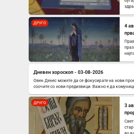
буга
здра
Евр
ДРУГО
4 а
прв
Прав
праз
најп
Дневен хороскоп - 03-08-2026
Овен Денес можете да се фокусирате на нови прое
ДРУГО
соочите со нови предизвици. Важно е да комуниц
ДРУГО
3 а
про
Свет
стар
во в