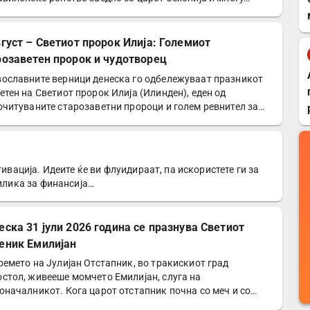
вгуст – Светиот пророк Илија: Големиот
розаветен пророк и чудотворец
ославните верници денеска го одбележуваат празникот
етен на Светиот пророк Илија (Илинден), еден од
очитуваните старозаветни пророци и голем ревнител за…
тивација. Идеите ќе ви флуидираат, па искористете ги за
рилика за финансија…
еска 31 јули 2026 година се празнува Светиот
еник Емилијан
ремето на Јулијан Отстапник, во тракискиот град
стол, живееше момчето Емилијан, слуга на
оначалникот. Кога царот отстапник почна со меч и со
 да го сотира…