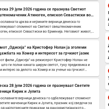
еска 29 јули 2026 година се празнува Светиот
штеномаченик Атиноген, епископ Севастиски во
енија
ославната црква и нејзините верници денеска го
лежуваат споменот на Светиот свештеномаченик
оген, епископ Севастиски во Ерменија. Неговиот живот,
етеност…
мот „Одисеја“ на Кристофер Нолан ја зголеми
дажбата на Хомер и интересот за грчкиот јазик
от филм „Одисеја“ на режисерот Кристофер Нолан не
 што ги полни кината ширум светот, туку предизвика и
м интерес за делото на Хомер и за учење на грчкиот…
еска 28 јули 2026 година се празнуваат Светите
еници Кирик и Јулита
ославните верници денеска го одбележуваат споменот
ветите маченици Кирик и Јулита, празник кој сведочи за
 од најпотресните приказни за ранохристијанското…