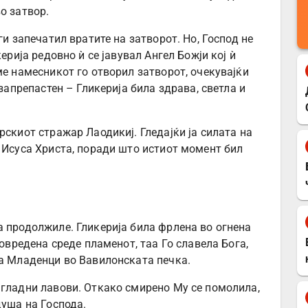
о затвор.
ги запечатил вратите на затворот. Но, Господ не
ерија редовно ѝ се јавувал Ангел Божји кој ѝ
ме намесникот го отворил затворот, очекувајќи
 запрепастен – Гликерија била здрава, светла и
рскиот стражар Лаодикиј. Гледајќи ја силата на
л Исуса Христа, поради што истиот момент бил
а продолжиле. Гликерија била фрлена во огнена
повредена среде пламенот, таа Го славела Бога,
та Младенци во Вавилонската печка.
 гладни лавови. Откако смирено Му се помолила,
душа на Господа.