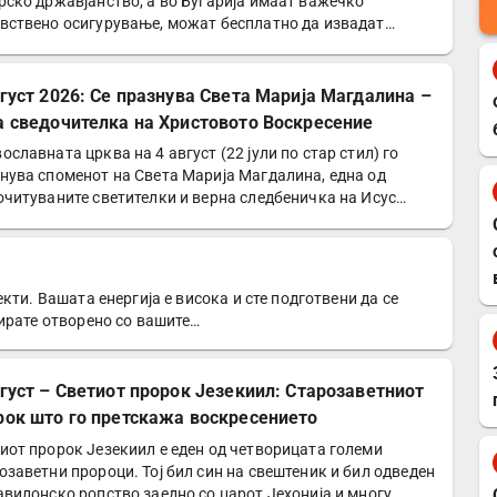
рско државјанство, а во Бугарија имаат важечко
вствено осигурување, можат бесплатно да извадат
опска…
вгуст 2026: Се празнува Света Марија Магдалина –
а сведочителка на Христовото Воскресение
ославната црква на 4 август (22 јули по стар стил) го
нува споменот на Света Марија Магдалина, една од
очитуваните светителки и верна следбеничка на Исус…
кти. Вашата енергија е висока и сте подготвени да се
ирате отворено со вашите…
вгуст – Светиот пророк Језекиил: Старозаветниот
рок што го претскажа воскресението
иот пророк Језекиил е еден од четворицата големи
озаветни пророци. Тој бил син на свештеник и бил одведен
авилонско ропство заедно со царот Јехонија и многу…