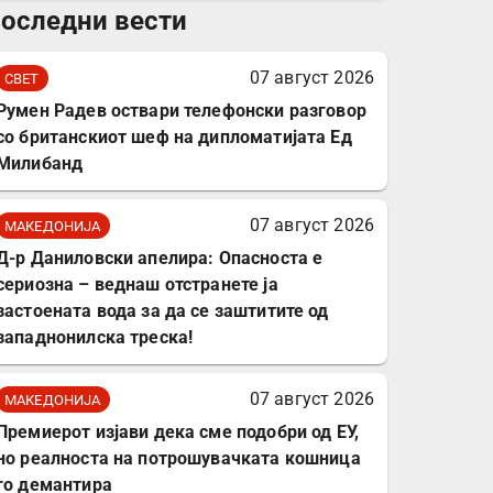
оследни вести
комплет за заштита на
податочни линии
07 август 2026
СВЕТ
Румен Радев оствари телефонски разговор
со британскиот шеф на дипломатијата Ед
Милибанд
07 август 2026
МАКЕДОНИЈА
Д-р Даниловски апелира: Опасноста е
сериозна – веднаш отстранете ја
застоената вода за да се заштитите од
западнонилска треска!
07 август 2026
МАКЕДОНИЈА
Премиерот изјави дека сме подобри од ЕУ,
но реалноста на потрошувачката кошница
го демантира