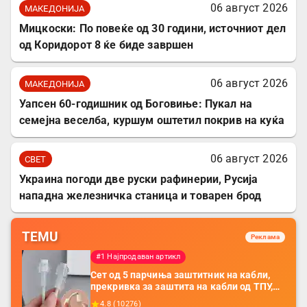
06 август 2026
МАКЕДОНИЈА
Мицкоски: По повеќе од 30 години, источниот дел
од Коридорот 8 ќе биде завршен
06 август 2026
МАКЕДОНИЈА
Уапсен 60-годишник од Боговиње: Пукал на
семејна веселба, куршум оштетил покрив на куќа
06 август 2026
СВЕТ
Украина погоди две руски рафинерии, Русија
нападна железничка станица и товарен брод
TEMU
Реклама
#1 Најпродаван артикл
Сет од 5 парчиња заштитник на кабли,
прекривка за заштита на кабли од ТПУ,
додатоци за заштита на кабли, без
4.8
(
10276
)