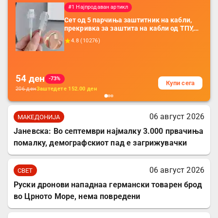
#1 Најпродаван артикл
Сет од 5 парчиња заштитник на кабли,
прекривка за заштита на кабли од ТПУ,
додатоци за заштита на кабли, без
4.8
(
10276
)
батерија, за мобилни телефони, комплет
за заштита на податочни линии
54
ден
-73%
Купи сега
206
ден
Заштедете
152.00
ден
06 август 2026
МАКЕДОНИЈА
Јаневска: Во септември најмалку 3.000 првачиња
помалку, демографскиот пад е загрижувачки
06 август 2026
СВЕТ
Руски дронови нападнаа германски товарен брод
во Црното Море, нема повредени