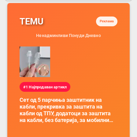
TEMU
Реклама
Ненадминливи Понуди Дневно
#1 Најпродаван артикл
Сет од 5 парчиња заштитник на
кабли, прекривка за заштита на
кабли од ТПУ, додатоци за заштита
на кабли, без батерија, за мобилни
телефони, комплет за заштита на
податочни линии