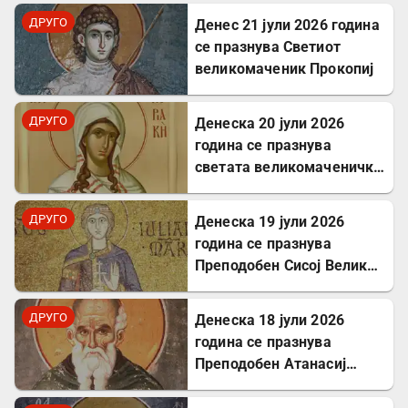
Тавромениски
ДРУГО
Денес 21 јули 2026 година
се празнува Светиот
великомаченик Прокопиј
ДРУГО
Денеска 20 јули 2026
година се празнува
светата великомаченичка
Недела
ДРУГО
Денеска 19 јули 2026
година се празнува
Преподобен Сисој Велики:
Подвижник кој
исцелуваше болни и
ДРУГО
Денеска 18 јули 2026
воскреснуваше мртви
година се празнува
Преподобен Атанасиј
Атонски