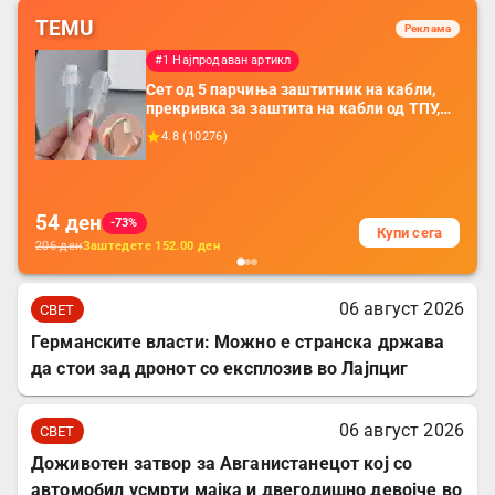
TEMU
Реклама
#1 Најпродаван артикл
Сет од 5 парчиња заштитник на кабли,
прекривка за заштита на кабли од ТПУ,
додатоци за заштита на кабли, без
4.8
(
10276
)
батерија, за мобилни телефони, комплет
за заштита на податочни линии
54
ден
-73%
Купи сега
206
ден
Заштедете
152.00
ден
06 август 2026
СВЕТ
Германските власти: Можно е странска држава
да стои зад дронот со експлозив во Лајпциг
06 август 2026
СВЕТ
Доживотен затвор за Авганистанецот кој со
автомобил усмрти мајка и двегодишно девојче во