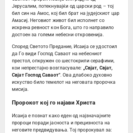
Јерусалим, потекнувајќи од царски род – тој
бил син на Амос, кој бил брат на јудејскиот цар
Амасиј. Неговиот живот бил исполнет со
искрена ревност кон Бога, што го направило
достоен за големи небесни откровенија.
Според Светото Предание, Исаија се удостоил
да Го види Господ Саваот на небесниот
престол, опкружен со шестокрили серафими,
кои непрестајно возгласувале:
„Свјат, Свјат,
Свјат Господ Саваот“
. Ова длабоко духовно
искуство било темелот на неговата пророчка
мисија.
Пророкот кој го најави Христа
Исаија е познат како еден од најзначајните
пророци поради јасноста и прецизноста на
неговите предвидувања. Тој пророкувал за: