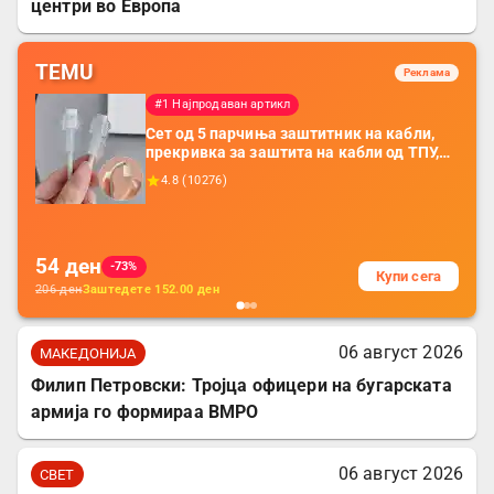
центри во Европа
TEMU
Реклама
#1 Најпродаван артикл
Сет од 5 парчиња заштитник на кабли,
прекривка за заштита на кабли од ТПУ,
додатоци за заштита на кабли, без
4.8
(
10276
)
батерија, за мобилни телефони, комплет
за заштита на податочни линии
54
ден
-73%
Купи сега
206
ден
Заштедете
152.00
ден
06 август 2026
МАКЕДОНИЈА
Филип Петровски: Тројца офицери на бугарската
армија го формираа ВМРО
06 август 2026
СВЕТ