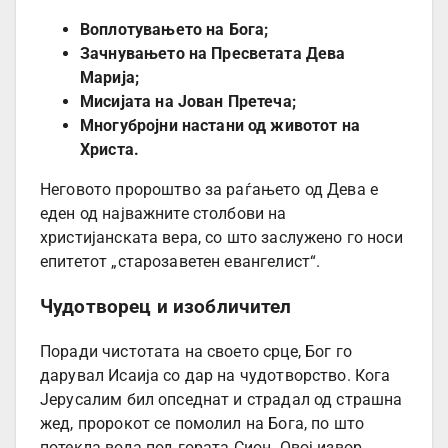
Воплотувањето на Бога;
Зачнувањето на Пресветата Дева
Марија;
Мисијата на Јован Претеча;
Многубројни настани од животот на
Христа.
Неговото пророштво за раѓањето од Дева е
еден од најважните столбови на
христијанската вера, со што заслужено го носи
епитетот „старозаветен евангелист“.
Чудотворец и изобличител
Поради чистотата на своето срце, Бог го
дарувал Исаија со дар на чудотворство. Кога
Јерусалим бил опседнат и страдал од страшна
жед, пророкот се помолил на Бога, по што
потекла вода под гората Сион. Овој извор