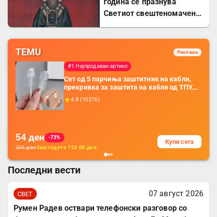
година се празнува
Светиот свештеномаченик
Евсевиј, епископ
Самосатски
TEMU
Реклама
#1 Најпродаван артикл
Сет од 5 парчиња заштитник на кабли,
прекривка за заштита на кабли од ТПУ,
додатоци за заштита на кабли, без
4.8
(
10276
)
батерија, за мобилни телефони, комплет
за заштита на податочни линии
54
ден
-73%
Купи сега
206
ден
Заштедете
152.00
ден
Последни вести
07 август 2026
СВЕТ
Румен Радев оствари телефонски разговор со