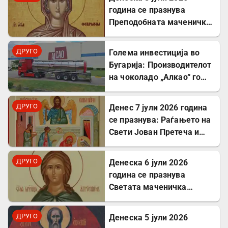
година се празнува
Преподобната маченичка
Февронија
ДРУГО
Голема инвестиција во
Бугарија: Производителот
на чоколадо „Алкао“ го
проширува својот
капацитет во Првомај
ДРУГО
Денес 7 јули 2026 година
се празнува: Раѓањето на
Свети Јован Претеча и
Крстител Господов
ДРУГО
Денеска 6 јули 2026
година се празнува
Светата маченичка
Агрипина
ДРУГО
Денеска 5 јули 2026