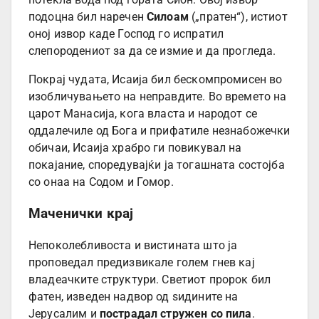
подоцна бил наречен
Силоам
(„пратен“), истиот
оној извор каде Господ го испратил
слепородениот за да се измие и да прогледа.
Покрај чудата, Исаија бил бескомпромисен во
изобличувањето на неправдите. Во времето на
царот Манасија, кога власта и народот се
оддалечиле од Бога и прифатиле незнабожечки
обичаи, Исаија храбро ги повикувал на
покајание, споредувајќи ја тогашната состојба
со онаа на Содом и Гомор.
Маченички крај
Непоколебливоста и вистината што ја
проповедал предизвикале голем гнев кај
владеачките структури. Светиот пророк бил
фатен, изведен надвор од ѕидините на
Јерусалим и
пострадал стружен со пила
.