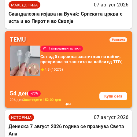
07 август 2026
МАКЕДОНИЈА
Скандалозна изјава на Вучиќ: Српската црква е
иста и во Пирот и во Скопје
TEMU
Реклама
#1 Најпродаван артикл
Сет од 5 парчиња заштитник на кабли,
прекривка за заштита на кабли од ТПУ,
додатоци за заштита на кабли, без
4.8
(
10276
)
батерија, за мобилни телефони, комплет
за заштита на податочни линии
54
ден
-73%
Купи сега
206
ден
Заштедете
152.00
ден
07 август 2026
ИСТОРИЈА
Денеска 7 август 2026 година се празнува Света
Ана