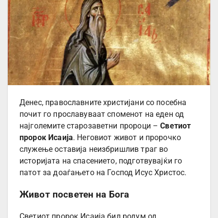
Денес, православните христијани со посебна
почит го прославуваат споменот на еден од
најголемите старозаветни пророци –
Светиот
пророк Исаија
. Неговиот живот и пророчко
служење оставија неизбришлив траг во
историјата на спасението, подготвувајќи го
патот за доаѓањето на Господ Исус Христос.
Живот посветен на Бога
Светиот пророк Исаија бил родум од