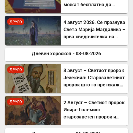
можат бесплатно да
користат ЕЗОК во 30
европски земји
ДРУГО
4 август 2026: Се празнува
Света Марија Магдалина –
прва сведочителка на
Христовото Воскресение
Дневен хороскоп - 03-08-2026
ДРУГО
ДРУГО
3 август – Светиот пророк
Језекиил: Старозаветниот
пророк што го претскажа
воскресението
ДРУГО
2 Август – Светиот пророк
Илија: Големиот
старозаветен пророк и
чудотворец