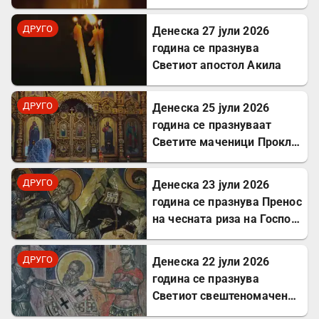
Јулита
ДРУГО
Денеска 27 јули 2026
година се празнува
Светиот апостол Акила
ДРУГО
Денеска 25 јули 2026
година се празнуваат
Светите маченици Прокл и
Илариј
ДРУГО
Денеска 23 јули 2026
година се празнува Пренос
на чесната риза на Господ
Исус Христос
ДРУГО
Денеска 22 јули 2026
година се празнува
Светиот свештеномаченик
Панкратиј, епископ