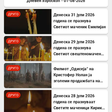
Дневен хороскоп - 01-08-2026
ДРУГО
ДРУГО
Денеска 31 јули 2026
година се празнува
Светиот маченик Емилијан
ДРУГО
Денеска 29 јули 2026
година се празнува
Светиот свештеномаченик
Атиноген, епископ
Севастиски во Ерменија
ДРУГО
Филмот „Одисеја“ на
Кристофер Нолан ја
зголеми продажбата на
Хомер и интересот за
грчкиот јазик
ДРУГО
Денеска 28 јули 2026
година се празнуваат
Светите маченици Кирик и