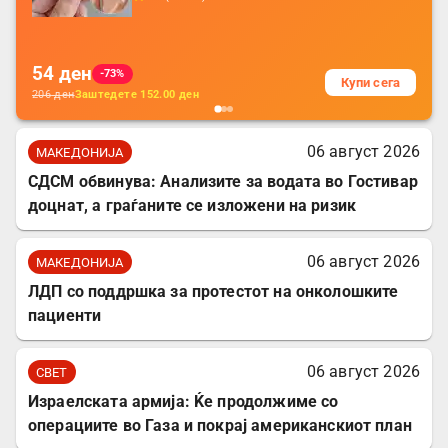
батерија, за мобилни телефони, комплет
за заштита на податочни линии
54
ден
-73%
Купи сега
206
ден
Заштедете
152.00
ден
06 август 2026
МАКЕДОНИЈА
СДСМ обвинува: Анализите за водата во Гостивар
доцнат, а граѓаните се изложени на ризик
06 август 2026
МАКЕДОНИЈА
ЛДП со поддршка за протестот на онколошките
пациенти
06 август 2026
СВЕТ
Израелската армија: Ќе продолжиме со
операциите во Газа и покрај американскиот план