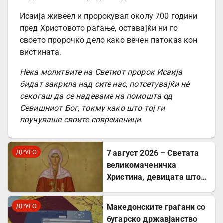
Исаија живеел и пророкувал околу 700 години
пред Христовото раѓање, оставајќи ни го
своето пророчко дело како вечен патоказ кон
вистината.
Нека молитвите на Светиот пророк Исаија
бидат закрила над сите нас, потсетувајќи нè
секогаш да се надеваме на помошта од
Севишниот Бог, токму како што тој ги
поучуваше своите современици.
ДРУГО
7 август 2026 – Светата
великомаченичка
Христина, девицата што
пострада за Христовата
вера
ДРУГО
Mакедонските граѓани со
бугарско државјанство