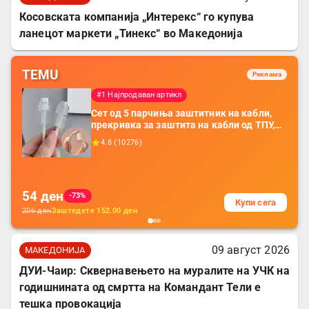
Косовската компанија „Интерекс“ го купува
ланецот маркети „Тинекс“ во Македонија
TEMU
Реклама
#1 Најпродаван артикл
Сет од 5 парчиња заштитник на кабли,
прекривка за заштита на кабли од ТПУ,
додатоци за заштита на кабли, без
4.8
(
10276
)
батерија, за мобилни телефони, комплет
за заштита на податочни линии
54
ден
-73%
Купи сега
206
ден
Заштедете
152.00
ден
09 август 2026
МАКЕДОНИЈА
ДУИ-Чаир: Сквернавењето на муралите на УЧК на
годишнината од смртта на Командант Тели е
тешка провокација