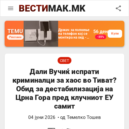
ВЕСТИ
МАК.MK
TEMU
Држач за полнење
56
ден
на телефон кој се
Купи
-35%
Реклама
монтира на ѕид -
Мултифункционален
пластичен
организатор за
чување на покрај
кревет и за ТВ
далечински
СВЕТ
управувач
Дали Вучиќ испрати
криминалци за хаос во Тиват?
Обид за дестабилизација на
Црна Гора пред клучниот ЕУ
самит
04 јуни 2026
• од
Темелко Тошев