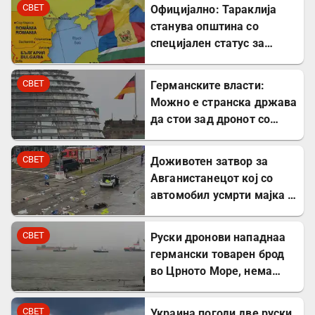
центри во Европа
СВЕТ
Официјално: Тараклија
станува општина со
специјален статус за
заштита на Бугарите во
Молдавија
СВЕТ
Германските власти:
Можно е странска држава
да стои зад дронот со
експлозив во Лајпциг
СВЕТ
Доживотен затвор за
Авганистанецот кој со
автомобил усмрти мајка и
двегодишно девојче во
Минхен
СВЕТ
Руски дронови нападнаа
германски товарен брод
во Црното Море, нема
повредени
СВЕТ
Украина погоди две руски