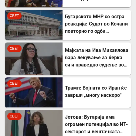
на гасовод
СВЕТ
Бугарското МНР со остра
реакција: Судот во Кочани
повторно го одби
лекувањето на Ива
Михаилова
СВЕТ
Мајката на Ива Михаилова
бара лекување за ќерка
си и праведно судење во
Северна Македонија
СВЕТ
Трамп: Војната со Иран ќе
заврши „многу наскоро“
СВЕТ
Јотова: Бугарија има
огромен потенцијал во ИТ-
секторот и вештачката