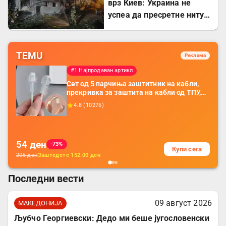
врз Киев: Украина не
успеа да пресретне ниту
една ракета
TEMU
Реклама
#1 Најпродаван артикл
Сет од 5 парчиња заштитник на кабли,
прекривка за заштита на кабли од ТПУ,
додатоци за заштита на кабли, без
4.8
(
10276
)
батерија, за мобилни телефони, комплет
за заштита на податочни линии
54
ден
-73%
Купи сега
206
ден
Заштедете
152.00
ден
Последни вести
09 август 2026
МАКЕДОНИЈА
Љубчо Георгиевски: Дедо ми беше југословенски