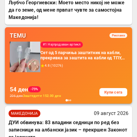
Љубчо Георгиевски: Моето место никој не може
да го земе, од мене првпат чувте за самостојна
Македонија!
TEMU
Реклама
#1 Најпродаван артикл
Сет од 5 парчиња заштитник на кабли,
прекривка за заштита на кабли од ТПУ,
додатоци за заштита на кабли, без
4.8
(
10276
)
батерија, за мобилни телефони, комплет
за заштита на податочни линии
54
ден
-73%
Купи сега
206
ден
Заштедете
152.00
ден
09 август 2026
МАКЕДОНИЈА
ДУИ обвинува: 83 владини седници по ред без
записници на албански јазик – прекршен Законот