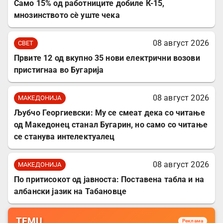
Само 15% од работниците добиле К-15,
мнозинството сè уште чека
08 август 2026
СВЕТ
Првите 12 од вкупно 35 нови електрични возови
пристигнаа во Бугарија
08 август 2026
МАКЕДОНИЈА
Љубчо Георгиевски: Му се смеат дека со читање
од Македонец станал Бугарин, но само со читање
се станува интелектуалец
08 август 2026
МАКЕДОНИЈА
По притисокот од јавноста: Поставена табла и на
албански јазик на Табановце
TEMU
Реклама