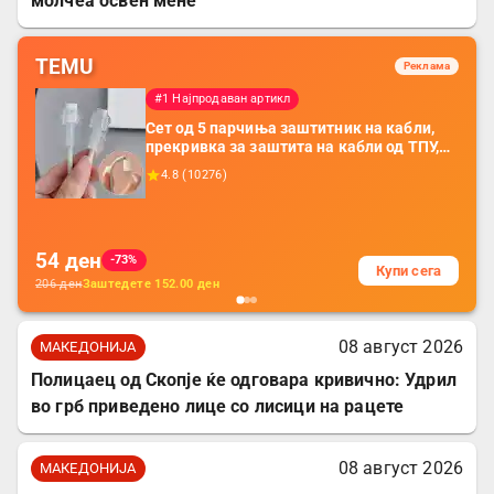
молчеа освен мене
TEMU
Реклама
#1 Најпродаван артикл
Сет од 5 парчиња заштитник на кабли,
прекривка за заштита на кабли од ТПУ,
додатоци за заштита на кабли, без
4.8
(
10276
)
батерија, за мобилни телефони, комплет
за заштита на податочни линии
54
ден
-73%
Купи сега
206
ден
Заштедете
152.00
ден
08 август 2026
МАКЕДОНИЈА
Полицаец од Скопје ќе одговара кривично: Удрил
во грб приведено лице со лисици на рацете
08 август 2026
МАКЕДОНИЈА