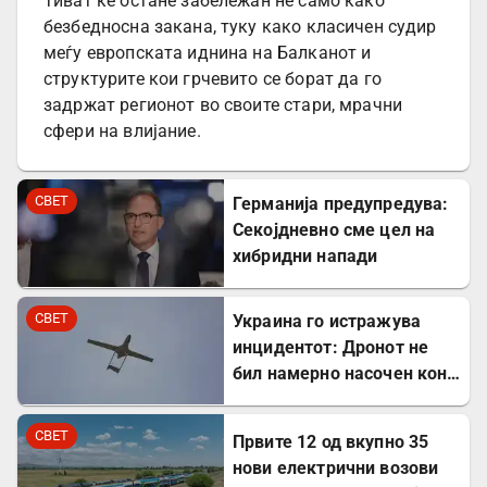
Тиват ќе остане забележан не само како
безбедносна закана, туку како класичен судир
меѓу европската иднина на Балканот и
структурите кои грчевито се борат да го
задржат регионот во своите стари, мрачни
сфери на влијание.
СВЕТ
Германија предупредува:
Секојдневно сме цел на
хибридни напади
СВЕТ
Украина го истражува
инцидентот: Дронот не
бил намерно насочен кон
Бугарија
СВЕТ
Првите 12 од вкупно 35
нови електрични возови