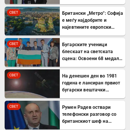
интелигенција
СВЕТ
Британски „Метро“: Софија
е меѓу најдобрите и
најевтините европски
дестинации за туристите
СВЕТ
Бугарските ученици
блескаат на светската
сцена: Освоени 68 медали
на меѓународни
олимпијади во 2026
СВЕТ
На денешен ден во 1981
година
година е лансиран првиот
бугарски вештачки
сателит
СВЕТ
Румен Радев оствари
телефонски разговор со
британскиот шеф на
дипломатијата Ед