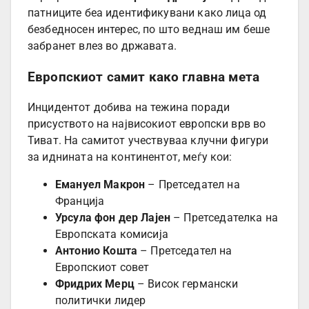
патниците беа идентификувани како лица од
безбедносен интерес, по што веднаш им беше
забранет влез во државата.
Европскиот самит како главна мета
Инцидентот добива на тежина поради
присуството на највисокиот европски врв во
Тиват. На самитот учествуваа клучни фигури
за иднината на континентот, меѓу кои:
Емануел Макрон
– Претседател на
Франција
Урсула фон дер Лајен
– Претседателка на
Европската комисија
Антонио Кошта
– Претседател на
Европскиот совет
Фридрих Мерц
– Висок германски
политички лидер