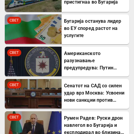
пристигнаа во Бугарија
СВЕТ
Бугарија останува лидер
во ЕУ според растот на
услугите
СВЕТ
Американското
разузнавање
предупредува: Путин
може да го тестира НАТО
уште есенва
СВЕТ
Сенатот на САД со силен
удар врз Москва: Усвоени
нови санкции против
Русија
СВЕТ
Румен Радев: Руски дрон
навлегол во Бугарија и
експлодирал во близина