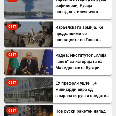
рафинерии, Русија
нападна железничка
станица и товарен брод
СВЕТ
Израелската армија: Ќе
продолжиме со
операциите во Газа и
покрај американскиот
план
СВЕТ
Радев: Институтот „Илија
Гаџев“ за историјата на
Македонските Бугари
стана државна
сопственост
СВЕТ
ЕУ префрли уште 1,4
милијарди евра од
замрзнати руски средства
за поддршка на Украина
СВЕТ
Нов руски ракетен напад