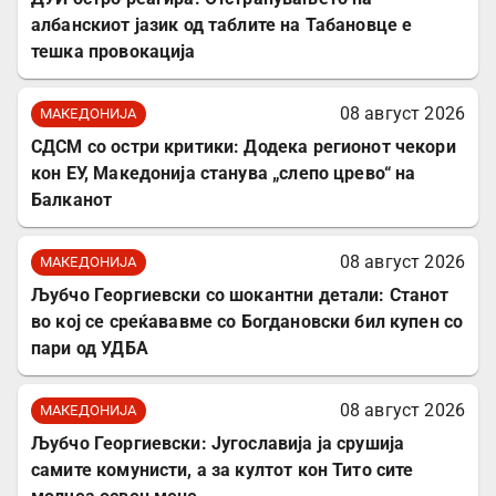
албанскиот јазик од таблите на Табановце е
тешка провокација
08 август 2026
МАКЕДОНИЈА
СДСМ со остри критики: Додека регионот чекори
кон ЕУ, Македонија станува „слепо црево“ на
Балканот
08 август 2026
МАКЕДОНИЈА
Љубчо Георгиевски со шокантни детали: Станот
во кој се среќававме со Богдановски бил купен со
пари од УДБА
08 август 2026
МАКЕДОНИЈА
Љубчо Георгиевски: Југославија ја срушија
самите комунисти, а за култот кон Тито сите