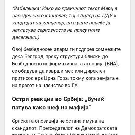
(Забелешка: Иако во првичниот текст Мерц е
наведен како канцелар, тој е лидер на ЦДУ и
кандидат за канцелар, што уште повеќе ја
нагласува сериозноста на присутните
делегации.)
Овој безбедносен аларм ги подгреа сомнежите
дека Белград, преку структури блиски до
Безбедносно-информативната агенција (БИА),
се обидува да изврши мек или директен
притисок врз Црна Гора, токму кога земјата е
на прагот на членство во ЕУ.
Остри реакции во Србија: „Вучиќ
патува како шеф на мафија“
Српската опозиција не остана имуна на
скандалот. Претседателот на Демократската