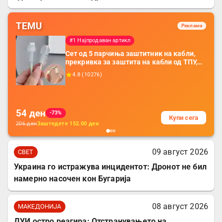
TEMU
Реклама
#1 Најпродаван артикл
Сет од 5 парчиња заштитник на кабли,
прекривка за заштита на кабли од ТПУ,
додатоци за заштита на кабли, без
4.8
(
10276
)
батерија, за мобилни телефони, комплет
за заштита на податочни линии
54
ден
-73%
Купи сега
206
ден
Заштедете
152.00
ден
09 август 2026
СВЕТ
Украина го истражува инцидентот: Дронот не бил
намерно насочен кон Бугарија
08 август 2026
МАКЕДОНИЈА
ДУИ остро реагира: Отстранувањето на