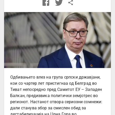
Одбивањето влез на група српски државјани,
кои со чартер лет пристигнаа од Белград во
Тиват непосредно пред Самитот ЕУ – Западен
Балкан, предизвика политички земјотрес во
регионот. Настанот отвора сериозни сомнежи:
дали станува збор за смислен обид за
дестабилизација на Црна Гора во