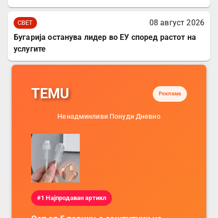
08 август 2026
СВЕТ
Бугарија останува лидер во ЕУ според растот на
услугите
TEMU
Реклама
Ненадминливи Понуди Дневно
#1 Најпродаван артикл