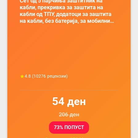
Сет од 5 парчиња заштитник на
кабли, прекривка за заштита на
кабли од ТПУ, додатоци за заштита
на кабли, без батерија, за мобилни
телефони, комплет за заштита на
податочни линии
4.8
(
10276
рецензии)
54
ден
206
ден
73
% ПОПУСТ