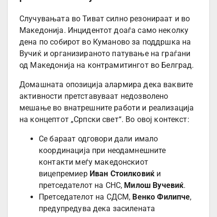
Случувањата во Тиват силно резонираат и во
Македонија. Инцидентот доаѓа само неколку
дена по собирот во Куманово за поддршка на
Вучиќ и организираното патување на граѓани
од Македонија на контрамитингот во Белград.
Домашната опозиција алармира дека ваквите
активности претставуваат недозволено
мешање во внатрешните работи и реализација
на концептот „Српски свет“. Во овој контекст:
Се бараат одговори дали имало
координација при неодамнешните
контакти меѓу македонскиот
вицепремиер
Иван Стоилковиќ
и
претседателот на СНС,
Милош Вучевиќ
.
Претседателот на СДСМ,
Венко Филипче
,
предупредува дека засилената