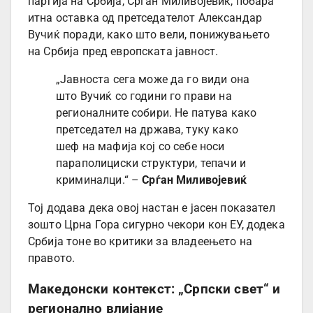
партија на Србија, Срѓан Миливојевиќ, побара
итна оставка од претседателот Александар
Вучиќ поради, како што вели, понижувањето
на Србија пред европската јавност.
„Јавноста сега може да го види она
што Вучиќ со години го прави на
регионалните собири. Не патува како
претседател на држава, туку како
шеф на мафија кој со себе носи
параполициски структури, тепачи и
криминалци.“ –
Срѓан Миливојевиќ
Тој додава дека овој настан е јасен показател
зошто Црна Гора сигурно чекори кон ЕУ, додека
Србија тоне во критики за владеењето на
правото.
Македонски контекст: „Српски свет“ и
регионално влијание