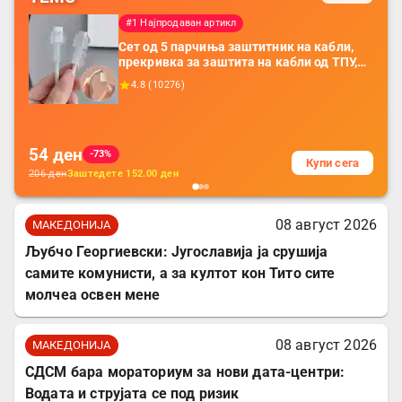
#1 Најпродаван артикл
Сет од 5 парчиња заштитник на кабли,
прекривка за заштита на кабли од ТПУ,
додатоци за заштита на кабли, без
4.8
(
10276
)
батерија, за мобилни телефони, комплет
за заштита на податочни линии
54
ден
-73%
Купи сега
206
ден
Заштедете
152.00
ден
08 август 2026
МАКЕДОНИЈА
Љубчо Георгиевски: Југославија ја срушија
самите комунисти, а за култот кон Тито сите
молчеа освен мене
08 август 2026
МАКЕДОНИЈА
СДСМ бара мораториум за нови дата-центри:
Водата и струјата се под ризик