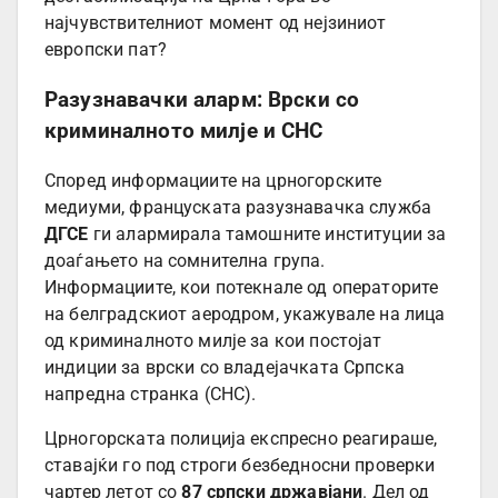
најчувствителниот момент од нејзиниот
европски пат?
Разузнавачки аларм: Врски со
криминалното милје и СНС
Според информациите на црногорските
медиуми, француската разузнавачка служба
ДГСЕ
ги алармирала тамошните институции за
доаѓањето на сомнителна група.
Информациите, кои потекнале од операторите
на белградскиот аеродром, укажувале на лица
од криминалното милје за кои постојат
индиции за врски со владејачката Српска
напредна странка (СНС).
Црногорската полиција експресно реагираше,
ставајќи го под строги безбедносни проверки
чартер летот со
87 српски државјани
. Дел од