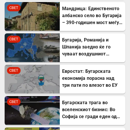
Милибанд
СВЕТ
Мандрица: Единственото
албанско село во Бугарија
– 390-годишен мост меѓу
Бугарите и Албанците
СВЕТ
Бугарија, Романија и
Шпанија заедно ќе го
чуваат воздушниот
простор на НАТО
СВЕТ
Евростат: Бугарската
економија порасна над
три пати по влезот во ЕУ
СВЕТ
Бугарската трага во
вселенскиот бизнис: Во
Софија се гради еден од
најголемите вселенски