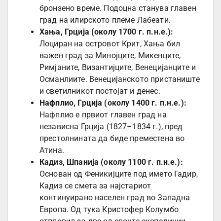
бронзено време. Подоцна станува главен
град на илирското племе Лабеати.
Хања, Грција (околу 1700 г. п.н.е.):
Лоциран на островот Крит, Хања бил
важен град за Минојците, Микенците,
Римјаните, Византијците, Венецијанците и
Османлиите. Венецијанското пристаниште
и светилникот постојат и денес.
Нафплио, Грција (околу 1400 г. п.н.е.):
Нафплио е првиот главен град на
независна Грција (1827–1834 г.), пред
престолнината да биде преместена во
Атина.
Кадиз, Шпанија (околу 1100 г. п.н.е.):
Основан од Феникијците под името Гадир,
Кадиз се смета за најстариот
континуирано населен град во Западна
Европа. Од тука Кристофер Колумбо