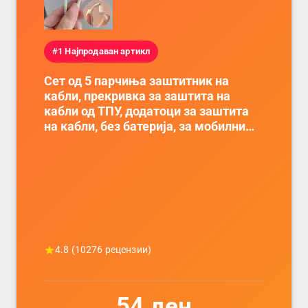
#1 Најпродаван артикл
Сет од 5 парчиња заштитник на
кабли, прекривка за заштита на
кабли од ТПУ, додатоци за заштита
на кабли, без батерија, за мобилни
телефони, комплет за заштита на
податочни линии
4.8
(
10276
рецензии)
54
ден