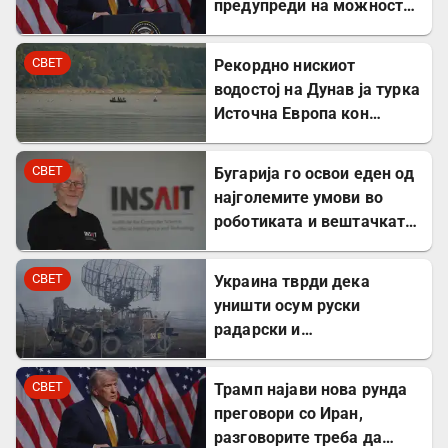
предупреди на можност
за „обезглавување“
СВЕТ
Рекордно нискиот
водостој на Дунав ја турка
Источна Европа кон
енергетска криза
СВЕТ
Бугарија го освои еден од
најголемите умови во
роботиката и вештачката
интелигенција – ќе работи
во ИНСАИТ
СВЕТ
Украина тврди дека
уништи осум руски
радарски и
противвоздушни системи
во Краснодар
СВЕТ
Трамп најави нова рунда
преговори со Иран,
разговорите треба да