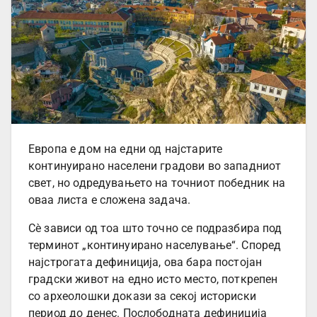
Европа е дом на едни од најстарите
континуирано населени градови во западниот
свет, но одредувањето на точниот победник на
оваа листа е сложена задача.
Сè зависи од тоа што точно се подразбира под
терминот „континуирано населување“. Според
најстрогата дефиниција, ова бара постојан
градски живот на едно исто место, поткрепен
со археолошки докази за секој историски
период до денес. Послободната дефиниција