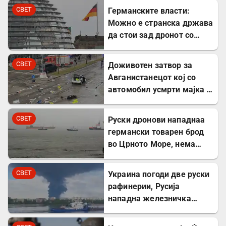
Молдавија
СВЕТ
Германските власти:
Можно е странска држава
да стои зад дронот со
експлозив во Лајпциг
СВЕТ
Доживотен затвор за
Авганистанецот кој со
автомобил усмрти мајка и
двегодишно девојче во
Минхен
СВЕТ
Руски дронови нападнаа
германски товарен брод
во Црното Море, нема
повредени
СВЕТ
Украина погоди две руски
рафинерии, Русија
нападна железничка
станица и товарен брод