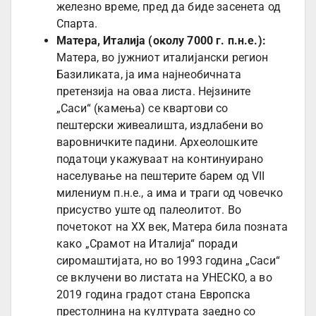
железно време, пред да биде засенета од
Спарта.
Матера, Италија (околу 7000 г. п.н.е.):
Матера, во јужниот италијански регион
Базиликата, ја има најнеобичната
претензија на оваа листа. Нејзините
„Саси“ (камења) се квартови со
пештерски живеалишта, издлабени во
варовничките падини. Археолошките
податоци укажуваат на континуирано
населување на пештерите барем од VII
милениум п.н.е., а има и траги од човечко
присуство уште од палеолитот. Во
почетокот на XX век, Матера била позната
како „Срамот на Италија“ поради
сиромаштијата, но во 1993 година „Саси“
се вклучени во листата на УНЕСКО, а во
2019 година градот стана Европска
престолнина на културата заедно со