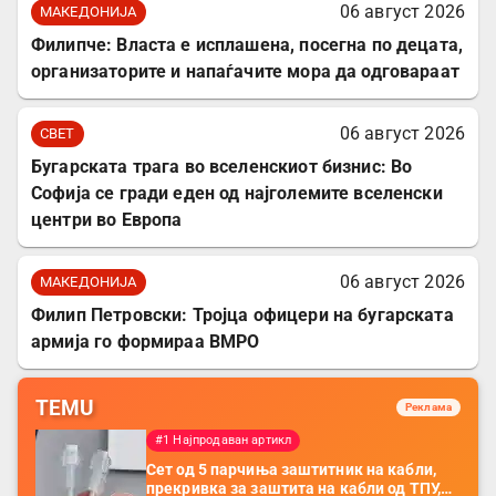
06 август 2026
МАКЕДОНИЈА
Филипче: Власта е исплашена, посегна по децата,
организаторите и напаѓачите мора да одговараат
06 август 2026
СВЕТ
Бугарската трага во вселенскиот бизнис: Во
Софија се гради еден од најголемите вселенски
центри во Европа
06 август 2026
МАКЕДОНИЈА
Филип Петровски: Тројца офицери на бугарската
армија го формираа ВМРО
TEMU
Реклама
#1 Најпродаван артикл
Сет од 5 парчиња заштитник на кабли,
прекривка за заштита на кабли од ТПУ,