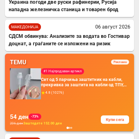
Украина погоди две руски рафинерии, Русија
нападна железничка станица и товарен брод
06 август 2026
МАКЕДОНИЈА
СДСМ обвинува: Анализите за водата во Гостивар
доцнат, а граѓаните се изложени на ризик
TEMU
Реклама
#1 Најпродаван артикл
Сет од 5 парчиња заштитник на кабли,
прекривка за заштита на кабли од ТПУ,
додатоци за заштита на кабли, без
4.8
(
10276
)
батерија, за мобилни телефони, комплет
за заштита на податочни линии
54
ден
-73%
Купи сега
206
ден
Заштедете
152.00
ден