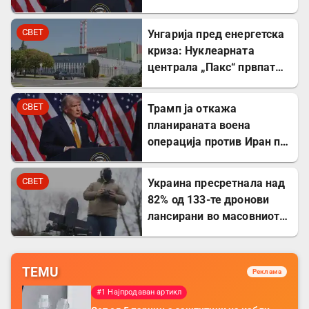
почнат денес
СВЕТ
Унгарија пред енергетска
криза: Нуклеарната
централа „Пакс“ првпат
целосно запрена по 44
години
СВЕТ
Трамп ја откажа
планираната воена
операција против Иран по
напредокот во
преговорите
СВЕТ
Украина пресретнала над
82% од 133-те дронови
лансирани во масовниот
руски ноќен напад
TEMU
Реклама
#1 Најпродаван артикл