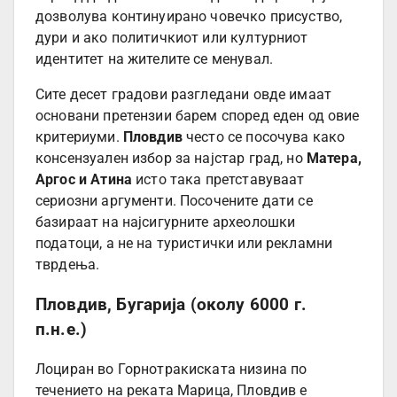
дозволува континуирано човечко присуство,
дури и ако политичкиот или културниот
идентитет на жителите се менувал.
Сите десет градови разгледани овде имаат
основани претензии барем според еден од овие
критериуми.
Пловдив
често се посочува како
консензуален избор за најстар град, но
Матера,
Аргос и Атина
исто така претставуваат
сериозни аргументи. Посочените дати се
базираат на најсигурните археолошки
податоци, а не на туристички или рекламни
тврдења.
Пловдив, Бугарија (околу 6000 г.
п.н.е.)
Лоциран во Горнотракиската низина по
течението на реката Марица, Пловдив е