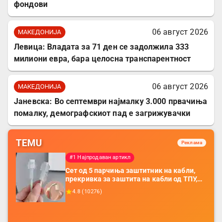
фондови
06 август 2026
МАКЕДОНИЈА
Левица: Владата за 71 ден се задолжила 333
милиони евра, бара целосна транспарентност
06 август 2026
МАКЕДОНИЈА
Јаневска: Во септември најмалку 3.000 првачиња
помалку, демографскиот пад е загрижувачки
TEMU
Реклама
#1 Најпродаван артикл
Сет од 5 парчиња заштитник на кабли,
прекривка за заштита на кабли од ТПУ,
додатоци за заштита на кабли, без
4.8
(
10276
)
батерија, за мобилни телефони, комплет
за заштита на податочни линии