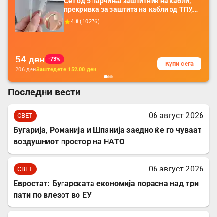
Сет од 5 парчиња заштитник на кабли,
прекривка за заштита на кабли од ТПУ,
додатоци за заштита на кабли, без
4.8
(
10276
)
батерија, за мобилни телефони, комплет
за заштита на податочни линии
54
ден
-73%
Купи сега
206
ден
Заштедете
152.00
ден
Последни вести
06 август 2026
СВЕТ
Бугарија, Романија и Шпанија заедно ќе го чуваат
воздушниот простор на НАТО
06 август 2026
СВЕТ
Евростат: Бугарската економија порасна над три
пати по влезот во ЕУ