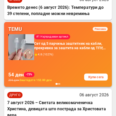
Времето денес (6 август 2026): Температури до
39 степени, попладне можни невремиња
TEMU
Реклама
#1 Најпродаван артикл
Сет од 5 парчиња заштитник на кабли,
прекривка за заштита на кабли од ТПУ,
додатоци за заштита на кабли, без
4.8
(
10276
)
батерија, за мобилни телефони, комплет
за заштита на податочни линии
54
ден
-73%
Купи сега
206
ден
Заштедете
152.00
ден
06 август 2026
ДРУГО
7 август 2026 – Светата великомаченичка
Христина, девицата што пострада за Христовата
вера