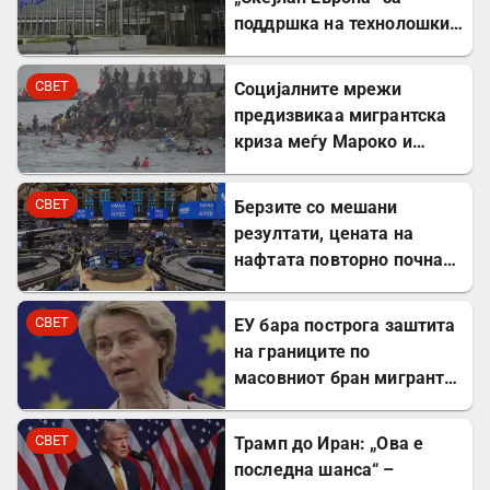
поддршка на технолошки
компании
СВЕТ
Социјалните мрежи
предизвикаа мигрантска
криза меѓу Мароко и
Шпанија
СВЕТ
Берзите со мешани
резултати, цената на
нафтата повторно почна
да расте
СВЕТ
ЕУ бара построга заштита
на границите по
масовниот бран мигранти
во Сеута
СВЕТ
Трамп до Иран: „Ова е
последна шанса“ –