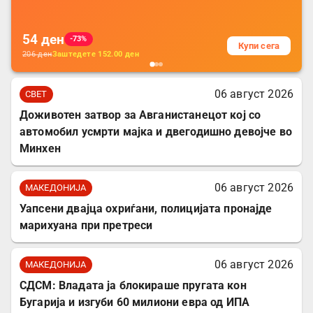
за заштита на податочни линии
54
ден
-73%
Купи сега
206
ден
Заштедете
152.00
ден
06 август 2026
СВЕТ
Доживотен затвор за Авганистанецот кој со
автомобил усмрти мајка и двегодишно девојче во
Минхен
06 август 2026
МАКЕДОНИЈА
Уапсени двајца охриѓани, полицијата пронајде
марихуана при претреси
06 август 2026
МАКЕДОНИЈА
СДСМ: Владата ја блокираше пругата кон
Бугарија и изгуби 60 милиони евра од ИПА