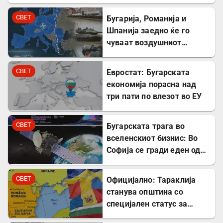
СВЕТ
Бугарија, Романија и
Шпанија заедно ќе го
чуваат воздушниот
простор на НАТО
СВЕТ
Евростат: Бугарската
економија порасна над
три пати по влезот во ЕУ
СВЕТ
Бугарската трага во
вселенскиот бизнис: Во
Софија се гради еден од
најголемите вселенски
центри во Европа
СВЕТ
Официјално: Тараклија
станува општина со
специјален статус за
заштита на Бугарите во