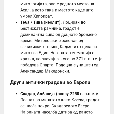
митологијата, ова е родното место на
Ахил, а исто така и местото каде што
умрел Хипократ.
Теба / Тива (неолит):
Лоциран во
Беотиската рамнина, градот е
доминантна сила од доцното бронзено
време. Митолошки е основан од
феникискиот принц Кадмо и е сцена на
митот за Едип. Неговата хегемонија е
кратка, но значајна, кога во 371 г. п.н.е. ја
победува Спарта. Подоцна е уништен од
Александар Македонски.
Други антички градови во Европа
Скадар, Албанија (околу 2250 г. п.н.е.):
Познат во минатото како
Scodra
, градот
се наоѓа покрај Скадарското Езеро.
Најраната населба датира од раното