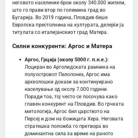
неговото население брои околу 340.000 жители,
што го прави втор по големина град во
Бугарија. Во 2019 година, Пловдив беше
Европска престолнина на културата, делејќи ја
титулата со италијанскиот град Матера.
Силни конкуренти: Аргос и Матера
Аргос, Грција (околу 5000 г. п.н.е.):
Лоциран во Арголидската рамнина на
полуостровот Пелопонез, Аргос има
археолошки докази за континуирано
населување од околу 7.000 години.
Поради тоа, тој често се посочува како
главен конкурент на Пловдив. Во грчката
митологија, Аргос бил царството на
Персеј и дом на божицата Хера. Неговата
стратешка положба го претвора во
доминантна сила за време на раното