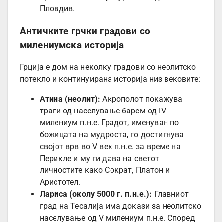
Пловдив.
Античките грчки градови со
милениумска историја
Грција е дом на неколку градови со неолитско
потекло и континуирана историја низ вековите:
Атина (неолит):
Акрополот покажува
траги од населување барем од IV
милениум п.н.е. Градот, именуван по
божицата на мудроста, го достигнува
својот врв во V век п.н.е. за време на
Перикле и му ги дава на светот
личностите како Сократ, Платон и
Аристотел.
Лариса (околу 5000 г. п.н.е.):
Главниот
град на Тесалија има докази за неолитско
населување од V милениум п.н.е. Според