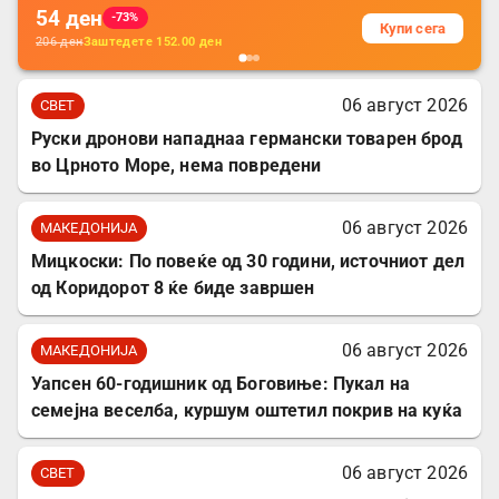
54
ден
-73%
Купи сега
206
ден
Заштедете
152.00
ден
06 август 2026
СВЕТ
Руски дронови нападнаа германски товарен брод
во Црното Море, нема повредени
06 август 2026
МАКЕДОНИЈА
Мицкоски: По повеќе од 30 години, источниот дел
од Коридорот 8 ќе биде завршен
06 август 2026
МАКЕДОНИЈА
Уапсен 60-годишник од Боговиње: Пукал на
семејна веселба, куршум оштетил покрив на куќа
06 август 2026
СВЕТ