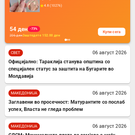
додатоци за заштита на кабли, без
4.8
(
10276
)
батерија, за мобилни телефони, комплет
за заштита на податочни линии
54
ден
-73%
Купи сега
206
ден
Заштедете
152.00
ден
06 август 2026
СВЕТ
Официјално: Тараклија станува општина со
специјален статус за заштита на Бугарите во
Молдавија
06 август 2026
МАКЕДОНИЈА
Заглавени во просечност: Матурантите со послаб
успех, Власта не гледа проблем
06 август 2026
МАКЕДОНИЈА