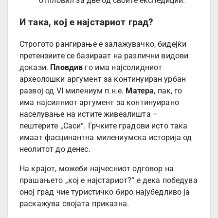
отпловил за две од своите експедиции.
И така, кој е најстариот град?
Строгото рангирање е залажувачко, бидејќи
претензиите се базираат на различни видови
докази.
Пловдив
го има најсолидниот
археолошки аргумент за континуиран урбан
развој од VI милениум п.н.е.
Матера
, пак, го
има најсилниот аргумент за континуирано
населување на истите живеалишта –
пештерите „Саси“. Грчките градови исто така
имаат фасцинантна милениумска историја од
неолитот до денес.
На крајот, можеби најчесниот одговор на
прашањето „кој е најстариот?“ е дека победува
оној град чие туристичко биро најубедливо ја
раскажува својата приказна.