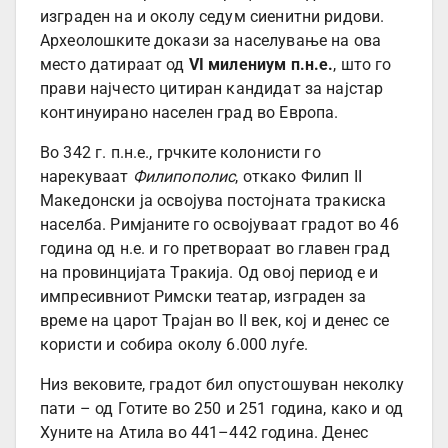
изграден на и околу седум сиенитни ридови.
Археолошките докази за населување на ова
место датираат од
VI милениум п.н.е.
, што го
прави најчесто цитиран кандидат за најстар
континуирано населен град во Европа.
Во 342 г. п.н.е., грчките колонисти го
нарекуваат
Филипополис
, откако Филип II
Македонски ја освојува постојната тракиска
населба. Римјаните го освојуваат градот во 46
година од н.е. и го претвораат во главен град
на провинцијата Тракија. Од овој период е и
импресивниот Римски театар, изграден за
време на царот Трајан во II век, кој и денес се
користи и собира околу 6.000 луѓе.
Низ вековите, градот бил опустошуван неколку
пати – од Готите во 250 и 251 година, како и од
Хуните на Атила во 441–442 година. Денес