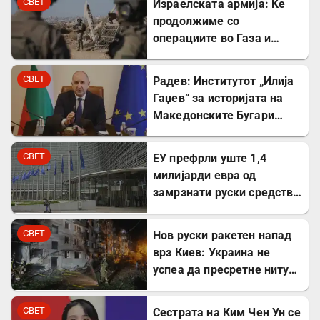
СВЕТ
Израелската армија: Ќе
продолжиме со
операциите во Газа и
покрај американскиот
план
СВЕТ
Радев: Институтот „Илија
Гаџев“ за историјата на
Македонските Бугари
стана државна
сопственост
СВЕТ
ЕУ префрли уште 1,4
милијарди евра од
замрзнати руски средства
за поддршка на Украина
СВЕТ
Нов руски ракетен напад
врз Киев: Украина не
успеа да пресретне ниту
една ракета
СВЕТ
Сестрата на Ким Чен Ун се