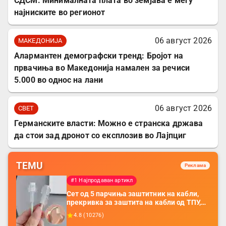
СДСМ: Минималната плата во земјава е меѓу
најниските во регионот
06 август 2026
МАКЕДОНИЈА
Алармантен демографски тренд: Бројот на
првачиња во Македонија намален за речиси
5.000 во однос на лани
06 август 2026
СВЕТ
Германските власти: Можно е странска држава
да стои зад дронот со експлозив во Лајпциг
TEMU
Реклама
#1 Најпродаван артикл
Сет од 5 парчиња заштитник на кабли,
прекривка за заштита на кабли од ТПУ,
додатоци за заштита на кабли, без
4.8
(
10276
)
батерија, за мобилни телефони, комплет