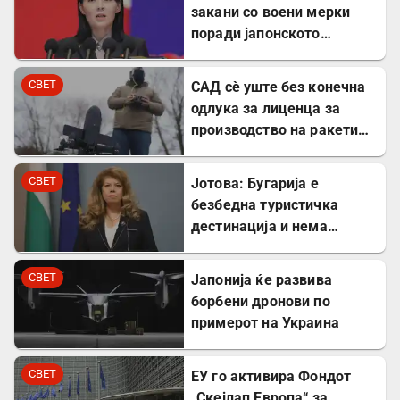
закани со воени мерки
поради јапонското
вооружување
СВЕТ
САД сè уште без конечна
одлука за лиценца за
производство на ракети
„Патриот“ во Украина
СВЕТ
Јотова: Бугарија е
безбедна туристичка
дестинација и нема
директни закани
СВЕТ
Јапонија ќе развива
борбени дронови по
примерот на Украина
СВЕТ
ЕУ го активира Фондот
„Скејлап Европа“ за