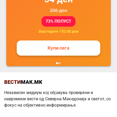
206
ден
73
% ПОПУСТ
Заштедете
152.00
ден
Купи сега
ВЕСТИ
МАК.MK
Независен медиум кој објавува проверени и
навремени вести од Северна Македонија и светот, со
фокус на објективно информирање.