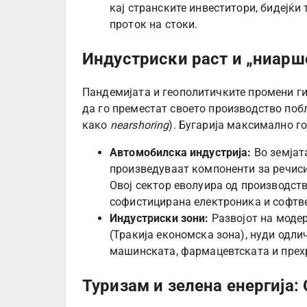
кај странските инвеститори, бидејќи
проток на стоки.
Индустриски раст и „ниаршо
Пандемијата и геополитичките промени ги
да го преместат своето производство поб
како
nearshoring
). Бугарија максимално го
Автомобилска индустрија:
Во земјат
произведуваат компоненти за речиси
Овој сектор еволуира од производст
софистицирана електроника и софтве
Индустриски зони:
Развојот на моде
(Тракија економска зона), нуди одли
машинската, фармацевтската и прех
Туризам и зелена енергија