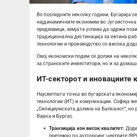
Во последните неколку години, Бугарија с
најдинамичните економии во Југоисточна 
предизвици, земјата успева да одржи пози
традиционална дестинација за евтина раб
технологии и производство со висока дод
Овој економски подем се должи на некол
за странските инвеститори, но и за дома
ИТ-секторот и иновациите 
Најсветлата точка во бугарската економи
технологии (ИТ) и комуникации. Софија ве
„Силициумската долина на Балканот“, но р
Варна и Бургас.
Транзиција кон висок квалитет:
Доде
претежно по аутсорсинг центрите (BP