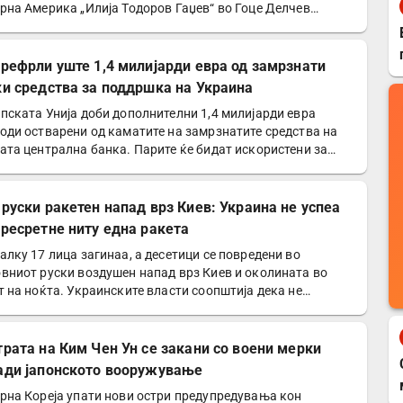
рна Америка „Илија Тодоров Гаџев“ во Гоце Делчев…
префрли уште 1,4 милијарди евра од замрзнати
ки средства за поддршка на Украина
пската Унија доби дополнителни 1,4 милијарди евра
оди остварени од каматите на замрзнатите средства на
ата централна банка. Парите ќе бидат искористени за…
 руски ракетен напад врз Киев: Украина не успеа
пресретне ниту една ракета
алку 17 лица загинаа, а десетици се повредени во
вниот руски воздушен напад врз Киев и околината во
т на ноќта. Украинските власти соопштија дека не
але…
трата на Ким Чен Ун се закани со воени мерки
ади јапонското вооружување
рна Кореја упати нови остри предупредувања кон