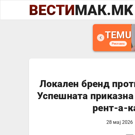
ВЕСТИ
МАК.MK
TEMU
Реклама
Локален бренд прот
Успешната приказна 
рент-а-к
28 мај 2026