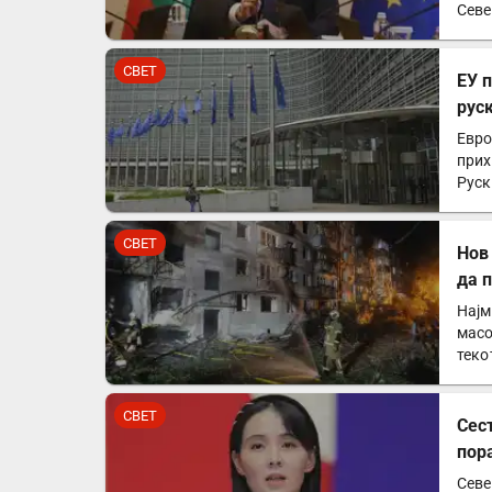
Севе
СВЕТ
ЕУ 
рус
Евро
прих
Руск
СВЕТ
Нов
да 
Најм
масо
теко
успе
СВЕТ
Сес
пор
Севе