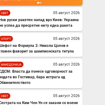
мобилни телефони,
комплет за заштита на
05 август 2026
СВЕТ
податочни линии
Нов руски ракетен напад врз Киев: Украина
не успеа да пресретне ниту една ракета
05 август 2026
СПОРТ
Шефот на Формула 2: Никола Цолов е
главен фаворит за шампионската титула
05 август 2026
МАКЕДОНИЈА
СДСМ: Власта да понесе одговорност за
водата во Гостивар, бара истрага од
Обвинителството
05 август 2026
СВЕТ
Сестрата на Ким Чен Ун се закани со воени