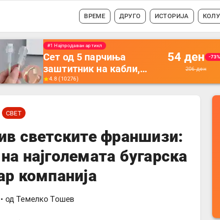
ВРЕМЕ
ДРУГО
ИСТОРИЈА
КОЛ
#1 Најпродавано
56
ден
Држач за полнење на
-35
телефон кој се монтира
87
ден
на ѕид -
4.5
(
16742
)
Мултифункционален
пластичен организатор
СВЕТ
за чување на покрај
кревет и за ТВ
ив светските франшизи:
далечински управувач
на најголемата бугарска
ар компанија
• од
Темелко Тошев