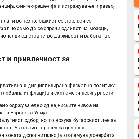
енција, финтек-решенија и истражување и развој
плати во технолошкиот сектор, кои се
аат не само да се спречи одливот на мозоци,
сионалци од странство да живеат и работат во
т и привлечност за
ервативна и дисциплинирана фискална политика,
 глобална инфлација и економски несигурности.
но одржува едно од најниските нивоа на
ата Европска Унија.
алутниот одбор, кој го врзува бугарскиот лев за
рност. Активниот процес за целосно
н зоната дополнително ја зголемува довербата