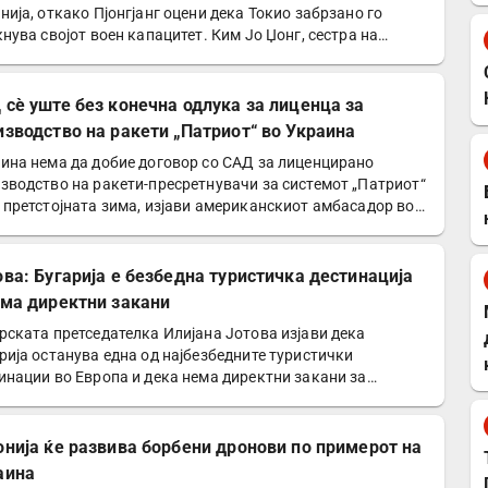
нија, откако Пјонгјанг оцени дека Токио забрзано го
кнува својот воен капацитет. Ким Јо Џонг, сестра на…
 сè уште без конечна одлука за лиценца за
изводство на ракети „Патриот“ во Украина
ина нема да добие договор со САД за лиценцирано
зводство на ракети-пресретнувачи за системот „Патриот“
 претстојната зима, изјави американскиот амбасадор во…
ова: Бугарија е безбедна туристичка дестинација
ема директни закани
рската претседателка Илијана Јотова изјави дека
рија останува една од најбезбедните туристички
инации во Европа и дека нема директни закани за
тителите…
онија ќе развива борбени дронови по примерот на
аина