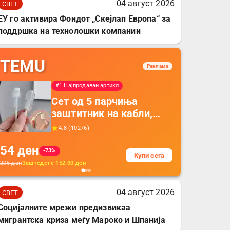
04 август 2026
СВЕТ
ЕУ го активира Фондот „Скејлап Европа“ за
поддршка на технолошки компании
TEMU
Реклама
#1 Најпродаван артикл
Сет од 5 парчиња
заштитник на кабли,
прекривка за заштита
4.8
(
10276
)
на кабли од ТПУ,
54
ден
додатоци за заштита на
-73%
Купи сега
кабли, без батерија, за
206
ден
Заштедете
152.00
ден
мобилни телефони,
комплет за заштита на
04 август 2026
СВЕТ
податочни линии
Социјалните мрежи предизвикаа
мигрантска криза меѓу Мароко и Шпанија