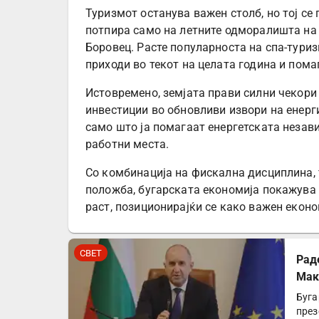
Туризмот останува важен столб, но тој се 
потпира само на летните одморалишта на 
Боровец. Расте популарноста на спа-туриз
приходи во текот на целата година и пома
Истовремено, земјата прави силни чекори
инвестиции во обновливи извори на енерги
само што ја помагаат енергетската незави
работни места.
Со комбинација на фискална дисциплина,
положба, бугарската економија покажува 
раст, позиционирајќи се како важен еконо
СВЕТ
Рад
Мак
Буга
през