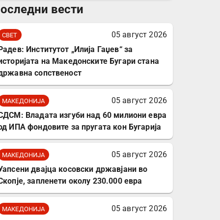
оследни вести
комплет за заштита на
податочни линии
05 август 2026
СВЕТ
Радев: Институтот „Илија Гаџев“ за
историјата на Македонските Бугари стана
државна сопственост
05 август 2026
МАКЕДОНИЈА
СДСМ: Владата изгуби над 60 милиони евра
од ИПА фондовите за пругата кон Бугарија
05 август 2026
МАКЕДОНИЈА
Уапсени двајца косовски државјани во
Скопје, запленети околу 230.000 евра
05 август 2026
МАКЕДОНИЈА