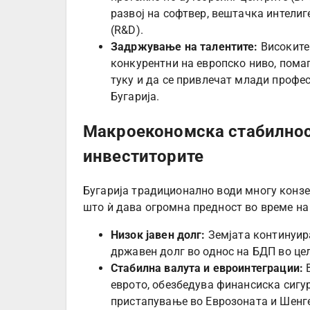
развој на софтвер, вештачка интелиг
(R&D).
Задржување на талентите:
Високите 
конкурентни на европско ниво, помаг
туку и да се привлечат млади профе
Бугарија.
Макроекономска стабилнос
инвеститорите
Бугарија традиционално води многу конз
што ѝ дава огромна предност во време на
Низок јавен долг:
Земјата континуира
државен долг во однос на БДП во цел
Стабилна валута и евроинтеграции:
В
еврото, обезбедува финансиска сигу
пристапување во Еврозоната и Шенге