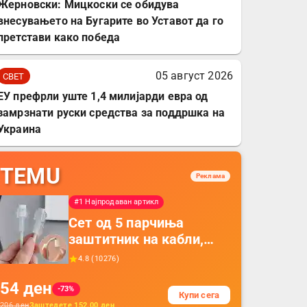
Жерновски: Мицкоски се обидува
внесувањето на Бугарите во Уставот да го
претстави како победа
05 август 2026
СВЕТ
ЕУ префрли уште 1,4 милијарди евра од
замрзнати руски средства за поддршка на
Украина
TEMU
Реклама
#1 Најпродаван артикл
Сет од 5 парчиња
заштитник на кабли,
прекривка за заштита
4.8
(
10276
)
на кабли од ТПУ,
54
ден
додатоци за заштита на
-73%
Купи сега
кабли, без батерија, за
206
ден
Заштедете
152.00
ден