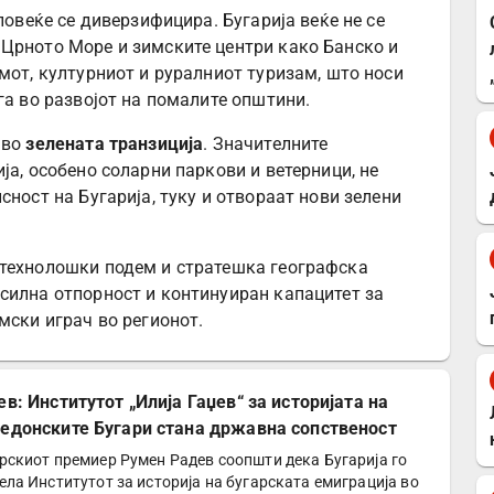
повеќе се диверзифицира. Бугарија веќе не се
Црното Море и зимските центри како Банско и
мот, културниот и руралниот туризам, што носи
га во развојот на помалите општини.
 во
зелената транзиција
. Значителните
ја, особено соларни паркови и ветерници, не
сност на Бугарија, туку и отвораат нови зелени
 технолошки подем и стратешка географска
силна отпорност и континуиран капацитет за
мски играч во регионот.
ев: Институтот „Илија Гаџев“ за историјата на
едонските Бугари стана државна сопственост
рскиот премиер Румен Радев соопшти дека Бугарија го
ела Институтот за историја на бугарската емиграција во