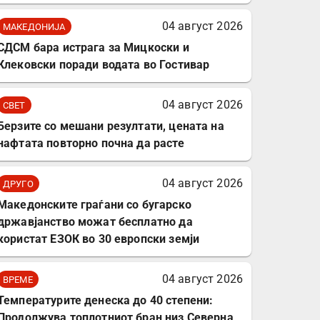
04 август 2026
МАКЕДОНИЈА
СДСМ бара истрага за Мицкоски и
Клековски поради водата во Гостивар
04 август 2026
СВЕТ
Берзите со мешани резултати, цената на
нафтата повторно почна да расте
04 август 2026
ДРУГО
Mакедонските граѓани со бугарско
државјанство можат бесплатно да
користат ЕЗОК во 30 европски земји
04 август 2026
ВРЕМЕ
Температурите денеска до 40 степени:
Продолжува топлотниот бран низ Северна