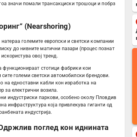
 тоа значи помали трансакциски трошоци и побрз
ринг“ (Nearshoring)
 натераа големите европски и светски компании
лиску до нивните матични пазари (процес познат
 искористува овој тренд.
а функционираат стотици фабрики кои
 сите големи светски автомобилски брендови.
во на едноставни кабли кон изработка на
р за електрични возила.
рни индустриски паркови, особено околу Пловдив
чна инфраструктура која привлекува гиганти од
ранбената индустрија.
: Одржлив поглед кон иднината