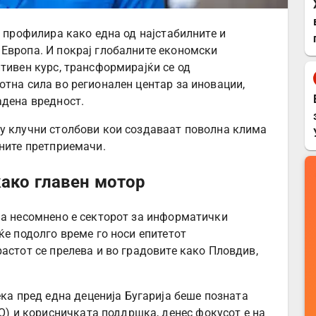
е профилира како една од најстабилните и
Европа. И покрај глобалните економски
тивен курс, трансформирајќи се од
отна сила во регионален центар за иновации,
адена вредност.
ку клучни столбови кои создаваат поволна клима
шните претприемачи.
како главен мотор
ја несомнено е секторот за информатички
ќе подолго време го носи епитетот
астот се прелева и во градовите како Пловдив,
ка пред една деценија Бугарија беше позната
O) и корисничката поддршка, денес фокусот е на