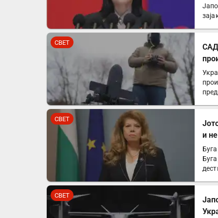
Јапо
заја
СВЕТ
САД
про
Укра
прои
пред
СВЕТ
Јот
и н
Буга
Буга
дест
посе
СВЕТ
Јап
Укр