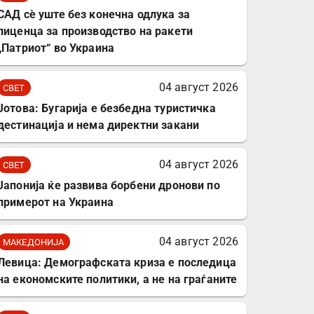
податочни линии
САД сè уште без конечна одлука за
лиценца за производство на ракети
„Патриот“ во Украина
04 август 2026
СВЕТ
Јотова: Бугарија е безбедна туристичка
дестинација и нема директни закани
04 август 2026
СВЕТ
Јапонија ќе развива борбени дронови по
примерот на Украина
04 август 2026
МАКЕДОНИЈА
Левица: Демографската криза е последица
на економските политики, а не на граѓаните