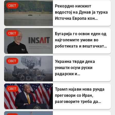
СВЕТ
Рекордно нискиот
водостој на Дунав ја турка
Источна Европа кон
енергетска криза
СВЕТ
Бугарија го освои еден од
најголемите умови во
роботиката и вештачката
интелигенција – ќе работи
во ИНСАИТ
СВЕТ
Украина тврди дека
уништи осум руски
радарски и
противвоздушни системи
во Краснодар
СВЕТ
Трамп најави нова рунда
преговори со Иран,
разговорите треба да
почнат денес