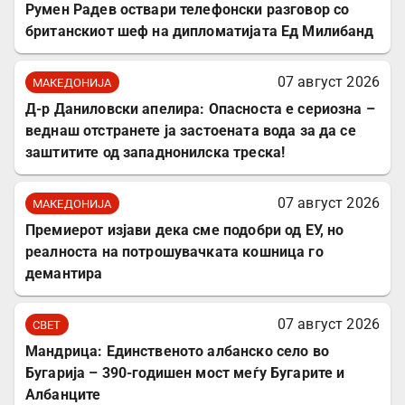
Румен Радев оствари телефонски разговор со
британскиот шеф на дипломатијата Ед Милибанд
07 август 2026
МАКЕДОНИЈА
Д-р Даниловски апелира: Опасноста е сериозна –
веднаш отстранете ја застоената вода за да се
заштитите од западнонилска треска!
07 август 2026
МАКЕДОНИЈА
Премиерот изјави дека сме подобри од ЕУ, но
реалноста на потрошувачката кошница го
демантира
07 август 2026
СВЕТ
Мандрица: Единственото албанско село во
Бугарија – 390-годишен мост меѓу Бугарите и
Албанците