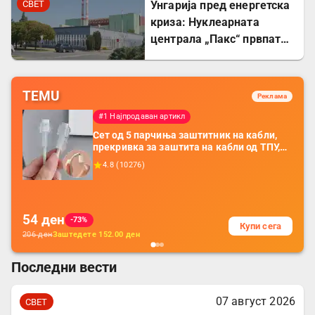
СВЕТ
Унгарија пред енергетска
криза: Нуклеарната
централа „Пакс“ првпат
целосно запрена по 44
години
TEMU
Реклама
#1 Најпродаван артикл
Сет од 5 парчиња заштитник на кабли,
прекривка за заштита на кабли од ТПУ,
додатоци за заштита на кабли, без
4.8
(
10276
)
батерија, за мобилни телефони, комплет
за заштита на податочни линии
54
ден
-73%
Купи сега
206
ден
Заштедете
152.00
ден
Последни вести
07 август 2026
СВЕТ