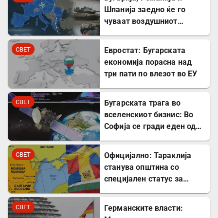
Шпанија заедно ќе го
чуваат воздушниот
простор на НАТО
СВЕТ
Евростат: Бугарската
економија порасна над
три пати по влезот во ЕУ
СВЕТ
Бугарската трага во
вселенскиот бизнис: Во
Софија се гради еден од
најголемите вселенски
центри во Европа
СВЕТ
Официјално: Тараклија
станува општина со
специјален статус за
заштита на Бугарите во
Молдавија
СВЕТ
Германските власти: