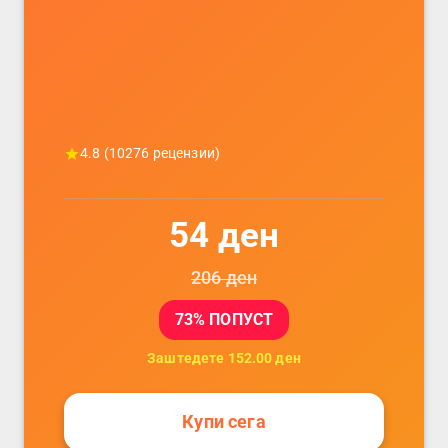
податочни линии
4.8
(
10276
рецензии)
54
ден
206
ден
73
% ПОПУСТ
Заштедете
152.00
ден
Купи сега