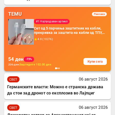
TEMU
Реклама
#1 Најпродаван артикл
Сет од 5 парчиња заштитник на кабли,
прекривка за заштита на кабли од ТПУ,
додатоци за заштита на кабли, без
4.8
(
10276
)
батерија, за мобилни телефони, комплет
за заштита на податочни линии
54
ден
-73%
Купи сега
206
ден
Заштедете
152.00
ден
06 август 2026
СВЕТ
Германските власти: Можно е странска држава
да стои зад дронот со експлозив во Лајпциг
06 август 2026
СВЕТ