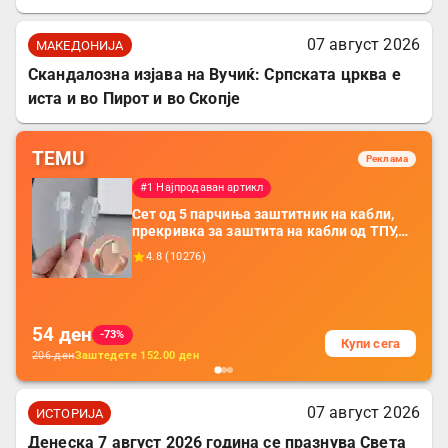
07 август 2026
МАКЕДОНИЈА
Скандалозна изјава на Вучиќ: Српската црква е
иста и во Пирот и во Скопје
TEMU
Реклама
#1 Најпродаван артикл
Сет од 5 парчиња заштитник на кабли,
прекривка за заштита на кабли од ТПУ,
додатоци за заштита на кабли, без
4.8
(
10276
)
батерија, за мобилни телефони, комплет
за заштита на податочни линии
54
ден
-73%
Купи сега
206
ден
Заштедете
152.00
ден
07 август 2026
ИСТОРИЈА
Денеска 7 август 2026 година се празнува Света