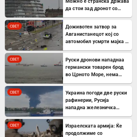
Можно е странска држава
да стои зад дронот со
експлозив во Лајпциг
СВЕТ
Доживотен затвор за
Авганистанецот кој со
автомобил усмрти мајка и
двегодишно девојче во
Минхен
СВЕТ
Руски дронови нападнаа
германски товарен брод
во Црното Море, нема
повредени
СВЕТ
Украина погоди две руски
рафинерии, Русија
нападна железничка
станица и товарен брод
СВЕТ
Израелската армија: Ќе
продолжиме со