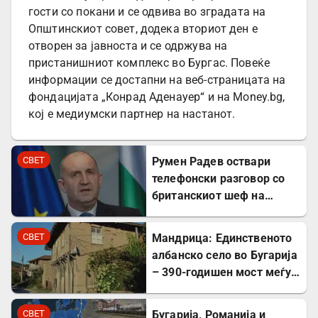
гости со покани и се одвива во зградата на
Општинскиот совет, додека вториот ден е
отворен за јавноста и се одржува на
пристанишниот комплекс во Бургас. Повеќе
информации се достапни на веб-страницата на
фондацијата „Конрад Аденауер“ и на Money.bg,
кој е медиумски партнер на настанот.
СВЕТ
Румен Радев оствари
телефонски разговор со
британскиот шеф на
дипломатијата Ед
Милибанд
СВЕТ
Мандрица: Единственото
албанско село во Бугарија
– 390-годишен мост меѓу
Бугарите и Албанците
СВЕТ
Бугарија, Романија и