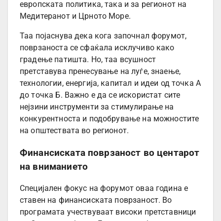
европската политика, така и за регионот на
Медитеранот и Црното Море.
Таа појаснува дека кога започнал форумот,
поврзаноста се сфаќала исклучиво како
градење патишта. Но, таа всушност
претставува пренесување на луѓе, знаење,
технологии, енергија, капитал и идеи од точка А
до точка Б. Важно е да се искористат сите
нејзини инструменти за стимулирање на
конкурентноста и подобрување на можностите
на општествата во регионот.
Финансиската поврзаност во центарот
на вниманието
Специјален фокус на форумот оваа година е
ставен на финансиската поврзаност. Во
програмата учествуваат високи претставници