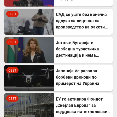
вооружување
СВЕТ
САД сè уште без конечна
одлука за лиценца за
производство на ракети
„Патриот“ во Украина
СВЕТ
Јотова: Бугарија е
безбедна туристичка
дестинација и нема
директни закани
СВЕТ
Јапонија ќе развива
борбени дронови по
примерот на Украина
СВЕТ
ЕУ го активира Фондот
„Скејлап Европа“ за
поддршка на технолошки