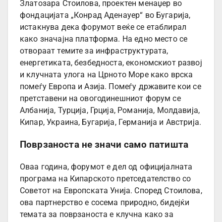
Златозара Стоилова, проектен менаџер во
фондацијата „Конрад Аденауер“ во Бугарија,
истакнува дека форумот веќе се етаблирал
како значајна платформа. На едно место се
отвораат темите за инфраструктурата,
енергетиката, безбедноста, економскиот развој
и клучната улога на Црното Море како врска
помеѓу Европа и Азија. Помеѓу државите кои се
претставени на овогодинешниот форум се
Албанија, Турција, Грција, Романија, Молдавија,
Кипар, Украина, Бугарија, Германија и Австрија.
Поврзаноста не значи само патишта
Оваа година, форумот е дел од официјалната
програма на Кипарското претседателство со
Советот на Европската Унија. Според Стоилова,
ова партнерство е сосема природно, бидејќи
темата за поврзаноста е клучна како за