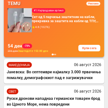
TEMU
Реклама
#1 Најпродаван артикл
Сет од 5 парчиња заштитник на кабли,
прекривка за заштита на кабли од ТПУ,
додатоци за заштита на кабли, без
4.8
(
10276
)
батерија, за мобилни телефони, комплет
за заштита на податочни линии
54
ден
-73%
Купи сега
206
ден
Заштедете
152.00
ден
06 август 2026
МАКЕДОНИЈА
Јаневска: Во септември најмалку 3.000 првачиња
помалку, демографскиот пад е загрижувачки
06 август 2026
СВЕТ
Руски дронови нападнаа германски товарен брод
во Црното Море, нема повредени