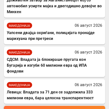
Доживотен затвор за Авганистанецот кој со
автомобил усмрти мајка и двегодишно девојче во
Минхен
06 август 2026
МАКЕДОНИЈА
Уапсени двајца охриѓани, полицијата пронајде
марихуана при претреси
06 август 2026
МАКЕДОНИЈА
СДСМ: Владата ја блокираше пругата кон
Бугарија и изгуби 60 милиони евра од ИПА
фондови
06 август 2026
МАКЕДОНИЈА
Левица: Владата за 71 ден се задолжила 333
милиони евра, бара целосна транспарентност