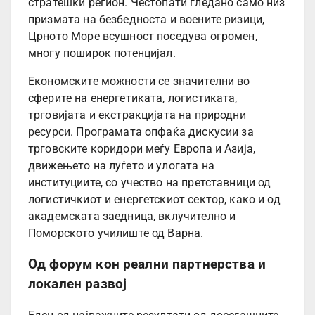
стратешки регион. Честопати гледано само низ
призмата на безбедноста и воените ризици,
Црното Море всушност поседува огромен,
многу поширок потенцијал.
Економските можности се значителни во
сферите на енергетиката, логистиката,
трговијата и екстракцијата на природни
ресурси. Програмата опфаќа дискусии за
трговските коридори меѓу Европа и Азија,
движењето на луѓето и улогата на
институциите, со учество на претставници од
логистичкиот и енергетскиот сектор, како и од
академската заедница, вклучително и
Поморското училиште од Варна.
Од форум кон реални партнерства и
локален развој