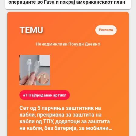
операциите во Газа и покрај американскиот план
TEMU
Реклама
Ненадминливи Понуди Дневно
#1 Најпродаван артикл
Сет од 5 парчиња заштитник на
кабли, прекривка за заштита на
кабли од ТПУ, додатоци за заштита
на кабли, без батерија, за мобилни
телефони, комплет за заштита на