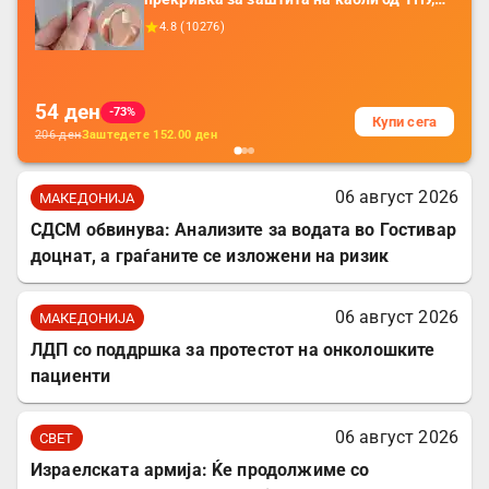
додатоци за заштита на кабли, без
4.8
(
10276
)
батерија, за мобилни телефони, комплет
за заштита на податочни линии
54
ден
-73%
Купи сега
206
ден
Заштедете
152.00
ден
06 август 2026
МАКЕДОНИЈА
СДСМ обвинува: Анализите за водата во Гостивар
доцнат, а граѓаните се изложени на ризик
06 август 2026
МАКЕДОНИЈА
ЛДП со поддршка за протестот на онколошките
пациенти
06 август 2026
СВЕТ
Израелската армија: Ќе продолжиме со