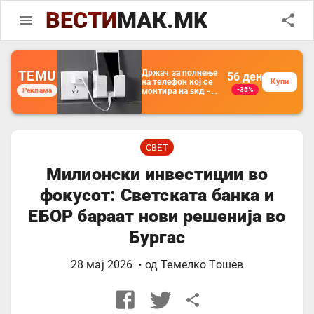
ВЕСТИ
МАК.MK
TEMU
Држач за полнење
56
ден
на телефон кој се
Купи
-35%
Реклама
монтира на ѕид -
Мултифункционален
пластичен
организатор за
чување на покрај
кревет и за ТВ
далечински
СВЕТ
управувач
Милионски инвестиции во
фокусот: Светската банка и
ЕБОР бараат нови решенија во
Бургас
28 мај 2026
• од
Темелко Тошев