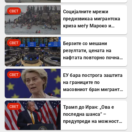
компании
СВЕТ
Социјалните мрежи
предизвикаа мигрантска
криза меѓу Мароко и
Шпанија
СВЕТ
Берзите со мешани
резултати, цената на
нафтата повторно почна
да расте
СВЕТ
ЕУ бара построга заштита
на границите по
масовниот бран мигранти
во Сеута
СВЕТ
Трамп до Иран: „Ова е
последна шанса“ –
предупреди на можност
за „обезглавување“