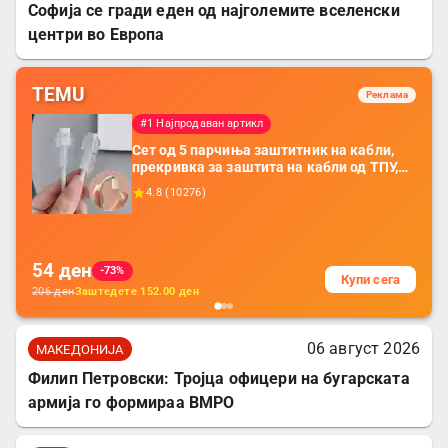
Софија се гради еден од најголемите вселенски
центри во Европа
TEMU
Реклама
#1 Најпродаван артикл
Сет од 5 парчиња заштитник на кабли,
прекривка за заштита на кабли од ТПУ,
додатоци за заштита на кабли, без
4.8
(
10276
)
батерија, за мобилни телефони, комплет
за заштита на податочни линии
54
ден
-73%
Купи сега
206
ден
Заштедете
152.00
ден
06 август 2026
МАКЕДОНИЈА
Филип Петровски: Тројца офицери на бугарската
армија го формираа ВМРО