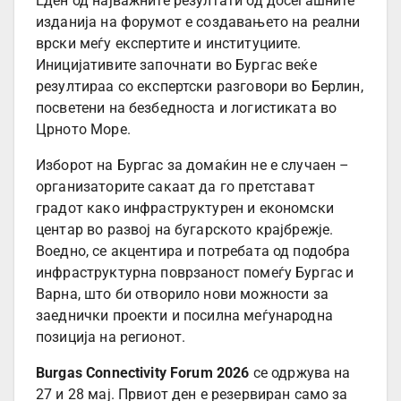
Еден од најважните резултати од досегашните
изданија на форумот е создавањето на реални
врски меѓу експертите и институциите.
Иницијативите започнати во Бургас веќе
резултираа со експертски разговори во Берлин,
посветени на безбедноста и логистиката во
Црното Море.
Изборот на Бургас за домаќин не е случаен –
организаторите сакаат да го претстават
градот како инфраструктурен и економски
центар во развој на бугарското крајбрежје.
Воедно, се акцентира и потребата од подобра
инфраструктурна поврзаност помеѓу Бургас и
Варна, што би отворило нови можности за
заеднички проекти и посилна меѓународна
позиција на регионот.
Burgas Connectivity Forum 2026
се одржува на
27 и 28 мај. Првиот ден е резервиран само за