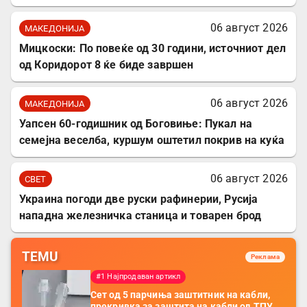
06 август 2026
МАКЕДОНИЈА
Мицкоски: По повеќе од 30 години, источниот дел
од Коридорот 8 ќе биде завршен
06 август 2026
МАКЕДОНИЈА
Уапсен 60-годишник од Боговиње: Пукал на
семејна веселба, куршум оштетил покрив на куќа
06 август 2026
СВЕТ
Украина погоди две руски рафинерии, Русија
нападна железничка станица и товарен брод
TEMU
Реклама
#1 Најпродаван артикл
Сет од 5 парчиња заштитник на кабли,
прекривка за заштита на кабли од ТПУ,