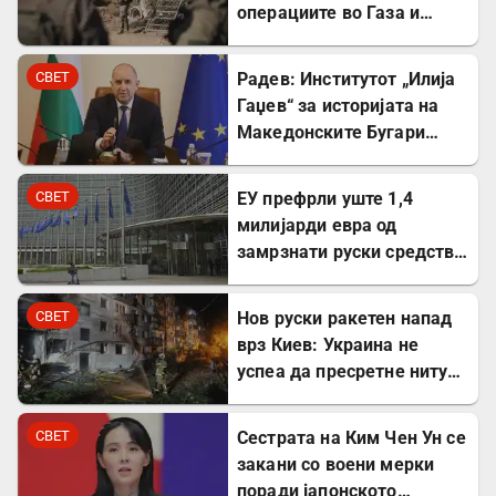
операциите во Газа и
покрај американскиот
план
СВЕТ
Радев: Институтот „Илија
Гаџев“ за историјата на
Македонските Бугари
стана државна
сопственост
СВЕТ
ЕУ префрли уште 1,4
милијарди евра од
замрзнати руски средства
за поддршка на Украина
СВЕТ
Нов руски ракетен напад
врз Киев: Украина не
успеа да пресретне ниту
една ракета
СВЕТ
Сестрата на Ким Чен Ун се
закани со воени мерки
поради јапонското