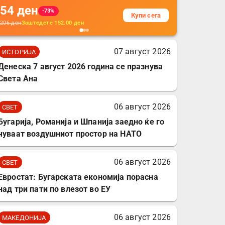
54
ден
додатоци за заштита на
-73%
Купи сега
кабли, без батерија, за
206
ден
Заштедете
152.00
ден
мобилни телефони,
комплет за заштита на
07 август 2026
ИСТОРИЈА
податочни линии
Денеска 7 август 2026 година се празнува
Света Ана
06 август 2026
СВЕТ
Бугарија, Романија и Шпанија заедно ќе го
чуваат воздушниот простор на НАТО
06 август 2026
СВЕТ
Евростат: Бугарската економија порасна
над три пати по влезот во ЕУ
06 август 2026
МАКЕДОНИЈА