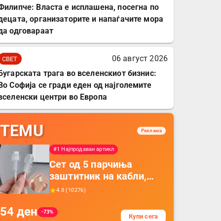
Филипче: Власта е исплашена, посегна по
децата, организаторите и напаѓачите мора
да одговараат
06 август 2026
СВЕТ
Бугарската трага во вселенскиот бизнис:
Во Софија се гради еден од најголемите
вселенски центри во Европа
TEMU
Реклама
#1 Најпродаван артикл
Сет од 5 парчиња
заштитник на кабли,
прекривка за заштита
4.8
(
10276
)
на кабли од ТПУ,
54
ден
додатоци за заштита на
-73%
Купи сега