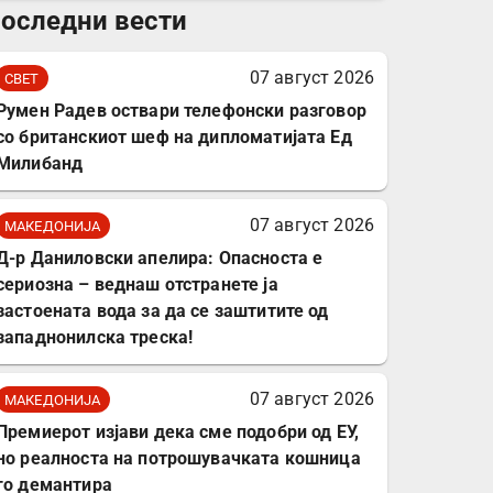
оследни вести
комплет за заштита на
податочни линии
07 август 2026
СВЕТ
Румен Радев оствари телефонски разговор
со британскиот шеф на дипломатијата Ед
Милибанд
07 август 2026
МАКЕДОНИЈА
Д-р Даниловски апелира: Опасноста е
сериозна – веднаш отстранете ја
застоената вода за да се заштитите од
западнонилска треска!
07 август 2026
МАКЕДОНИЈА
Премиерот изјави дека сме подобри од ЕУ,
но реалноста на потрошувачката кошница
го демантира