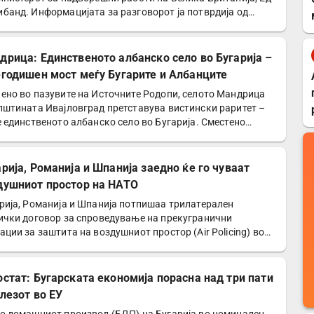
банд. Информацијата за разговорот ја потврдија од…
дрица: Единственото албанско село во Бугарија –
-годишен мост меѓу Бугарите и Албанците
ено во пазувите на Источните Родопи, селото Мандрица
пштината Ивајловград претставува вистински раритет –
е единственото албанско село во Бугарија. Сместено…
арија, Романија и Шпанија заедно ќе го чуваат
душниот простор на НАТО
рија, Романија и Шпанија потпишаа трилатерален
ички договор за спроведување на прекугранични
ации за заштита на воздушниот простор (Air Policing) во
ките…
остат: Бугарската економија порасна над три пати
влезот во ЕУ