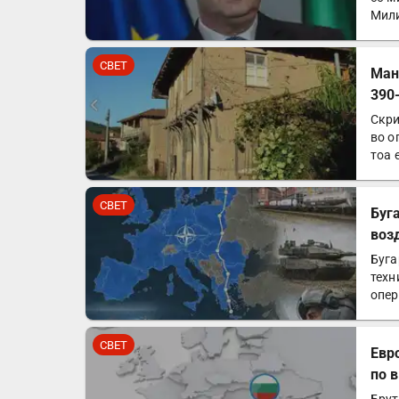
Мили
СВЕТ
Ман
390
Скри
во о
тоа 
СВЕТ
Буг
воз
Буга
техн
опер
рам
СВЕТ
Евр
по 