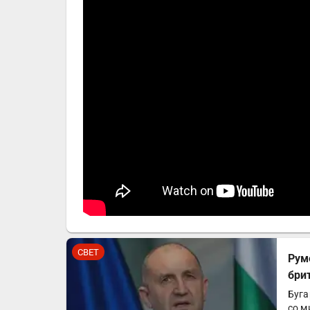
СВЕТ
Рум
бри
Буга
со м