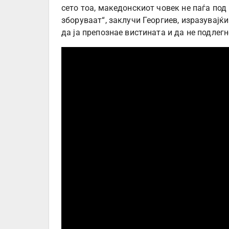
сето тоа, македонскиот човек не паѓа под
зборуваат“, заклучи Георгиев, изразувајќ
да ја препознае вистината и да не подлег