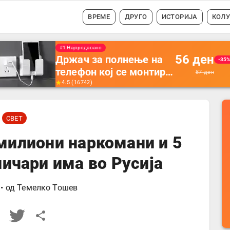
ВРЕМЕ
ДРУГО
ИСТОРИЈА
КОЛ
#1 Најпродавано
56
ден
Држач за полнење на
-35
телефон кој се монтира
87
ден
на ѕид -
4.5
(
16742
)
Мултифункционален
пластичен организатор
СВЕТ
за чување на покрај
кревет и за ТВ
 милиони наркомани и 5
далечински управувач
ичари има во Русија
• од
Темелко Тошев