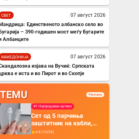
07 август 2026
СВЕТ
Мандрица: Единственото албанско село во
Бугарија – 390-годишен мост меѓу Бугарите
и Албанците
07 август 2026
МАКЕДОНИЈА
Скандалозна изјава на Вучиќ: Српската
црква е иста и во Пирот и во Скопје
TEMU
Реклама
#1 Најпродаван артикл
Сет од 5 парчиња
заштитник на кабли,
прекривка за заштита
4.8
(
10276
)
на кабли од ТПУ,