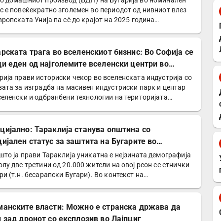
о домашниот производ (БДП) на Бугарија во номинален
с е повеќекратно зголемен во периодот од нивниот влез
вропската Унија па сè до крајот на 2025 година…
арската трага во вселенскиот бизнис: Во Софија се
ди еден од најголемите вселенски центри во
опа
рија прави историски чекор во вселенската индустрија со
вата за изградба на масивен индустриски парк и центар
селенски и одбранбени технологии на територијата…
цијално: Тараклија станува општина со
цијален статус за заштита на Бугарите во
давија
што ја прави Тараклија уникатна е нејзината демографија
олу две третини од 20.000 жители на овој реон се етнички
ри (т.н. бесарапски Бугари). Во контекст на…
манските власти: Можно е странска држава да
и зад дронот со експлозив во Лајпциг