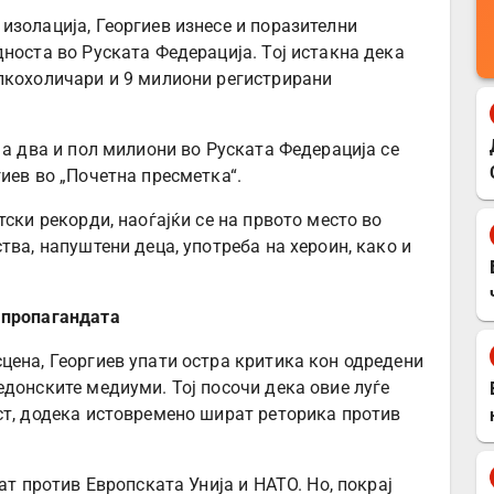
изолација, Георгиев изнесе и поразителни
носта во Руската Федерација. Тој истакна дека
лкохоличари и 9 милиони регистрирани
 а два и пол милиони во Руската Федерација се
иев во „Почетна пресметка“.
тски рекорди, наоѓајќи се на првото место во
тва, напуштени деца, употреба на хероин, како и
 пропагандата
цена, Георгиев упати остра критика кон одредени
едонските медиуми. Тој посочи дека овие луѓе
ст, додека истовремено шират реторика против
ат против Европската Унија и НАТО. Но, покрај