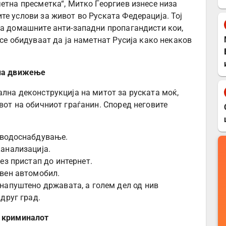
етна пресметка“, Митко Георгиев изнесе низа
те услови за живот во Руската Федерација. Тој
ва домашните анти-западни пропагандисти кои,
 се обидуваат да ја наметнат Русија како некаков
 на движење
ална деконструкција на митот за руската моќ,
вот на обичниот граѓанин. Според неговите
 водоснабдување.
канализација.
без пристап до интернет.
твен автомобил.
 напуштено државата, а голем дел од нив
друг град.
и криминалот