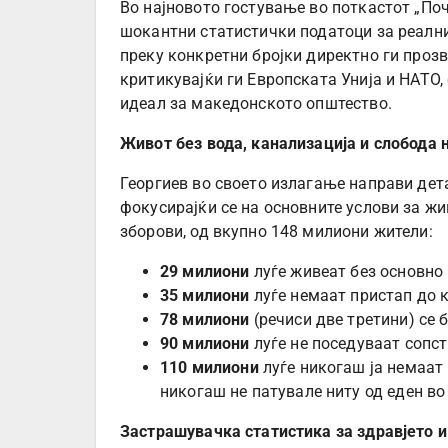
Во најновото гостување во поткастот „Поч
шокантни статистички податоци за реални
преку конкретни бројки директно ги проз
критикувајќи ги Европската Унија и НАТО,
идеал за македонското општество.
Живот без вода, канализација и слобода
Георгиев во своето излагање направи дет
фокусирајќи се на основните услови за жи
зборови, од вкупно 148 милиони жители:
29 милиони
луѓе живеат без основно
35 милиони
луѓе немаат пристап до 
78 милиони
(речиси две третини) се 
90 милиони
луѓе не поседуваат сопс
110 милиони
луѓе никогаш ја немаат
никогаш не патувале ниту од еден во 
Застрашувачка статистика за здравјето 