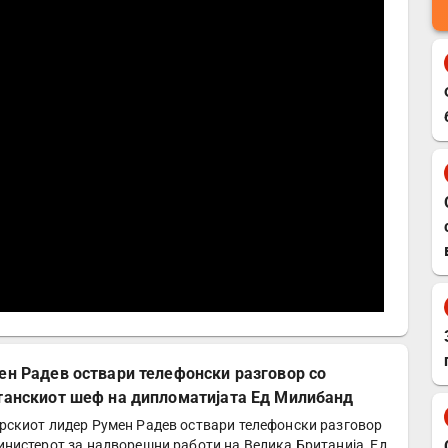
ен Радев оствари телефонски разговор со
танскиот шеф на дипломатијата Ед Милибанд
рскиот лидер Румен Радев оствари телефонски разговор
инистерот за надворешни работи на Велика Британија, Ед