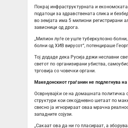
Покрај инфраструктурната и економската 
податоци за здравствената слика и безбед
во земјата има 5 милиони регистрирани а
зависници од дрога.
„Милион луѓе се уште туберкулозно болни,
болни од ХИВ вирусот“, потенцираше Георг
Тој додаде дека Русија држи неславни све
светот по организирани убиства, самоубис
трговија со човечки органи.
Македонскиот граѓанин не подлегнува на
Осврнувајќи се на домашната политичка с
структури кои секојдневно шетаат по мак
свесно ја игнорираат оваа мрачна реално
западните сојузи.
„Сакаат ова да ни го пласираат, а зборува