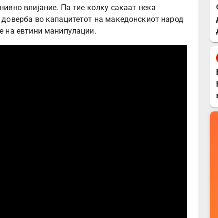
 нивно влијание. Па тие колку сакаат нека
и доверба во капацитетот на македонскиот народ
не на евтини манипулации.