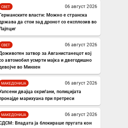
комплет за заштита на
06 август 2026
СВЕТ
податочни линии
Германските власти: Можно е странска
држава да стои зад дронот со експлозив во
Лајпциг
06 август 2026
СВЕТ
Доживотен затвор за Авганистанецот кој
со автомобил усмрти мајка и двегодишно
девојче во Минхен
06 август 2026
МАКЕДОНИЈА
Уапсени двајца охриѓани, полицијата
пронајде марихуана при претреси
06 август 2026
МАКЕДОНИЈА
СДСМ: Владата ја блокираше пругата кон