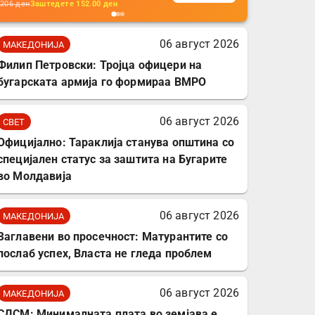
кабли, без батерија, за
206
ден
Заштедете
152.00
ден
мобилни телефони,
комплет за заштита на
06 август 2026
МАКЕДОНИЈА
податочни линии
Филип Петровски: Тројца офицери на
бугарската армија го формираа ВМРО
06 август 2026
СВЕТ
Официјално: Тараклија станува општина со
специјален статус за заштита на Бугарите
во Молдавија
06 август 2026
МАКЕДОНИЈА
Заглавени во просечност: Матурантите со
послаб успех, Власта не гледа проблем
06 август 2026
МАКЕДОНИЈА
СДСМ: Минималната плата во земјава е