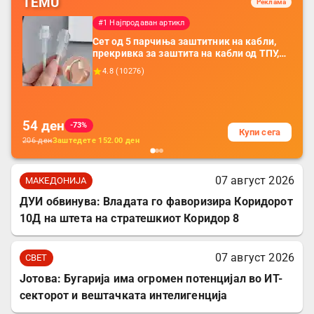
TEMU
Реклама
#1 Најпродаван артикл
Сет од 5 парчиња заштитник на кабли,
прекривка за заштита на кабли од ТПУ,
додатоци за заштита на кабли, без
4.8
(
10276
)
батерија, за мобилни телефони, комплет
за заштита на податочни линии
54
ден
-73%
Купи сега
206
ден
Заштедете
152.00
ден
07 август 2026
МАКЕДОНИЈА
ДУИ обвинува: Владата го фаворизира Коридорот
10Д на штета на стратешкиот Коридор 8
07 август 2026
СВЕТ
Јотова: Бугарија има огромен потенцијал во ИТ-
секторот и вештачката интелигенција