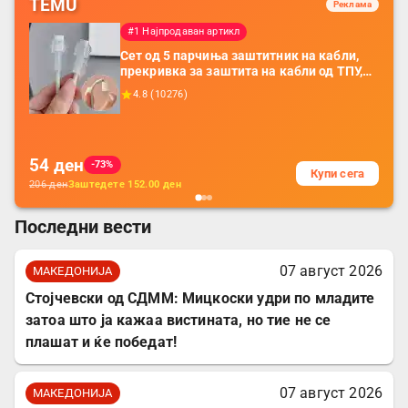
TEMU
Реклама
#1 Најпродаван артикл
Сет од 5 парчиња заштитник на кабли,
прекривка за заштита на кабли од ТПУ,
додатоци за заштита на кабли, без
4.8
(
10276
)
батерија, за мобилни телефони, комплет
за заштита на податочни линии
54
ден
-73%
Купи сега
206
ден
Заштедете
152.00
ден
Последни вести
07 август 2026
МАКЕДОНИЈА
Стојчевски од СДММ: Мицкоски удри по младите
затоа што ја кажаа вистината, но тие не се
плашат и ќе победат!
07 август 2026
МАКЕДОНИЈА