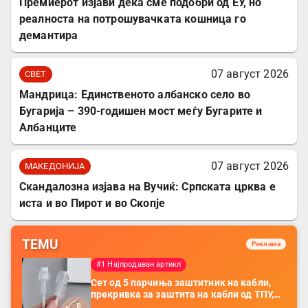
Премиерот изјави дека сме подобри од ЕУ, но
реалноста на потрошувачката кошница го
демантира
07 август 2026
СВЕТ
Мандрица: Единственото албанско село во
Бугарија – 390-годишен мост меѓу Бугарите и
Албанците
07 август 2026
МАКЕДОНИЈА
Скандалозна изјава на Вучиќ: Српската црква е
иста и во Пирот и во Скопје
TEMU
Реклама
#1 Најпродаван артикл
Сет од 5 парчиња заштитник на кабли,
прекривка за заштита на кабли од ТПУ,
додатоци за заштита на кабли, без