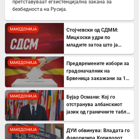
претставуваат егзистенцијална закана за
безбедноста на Русија.
МАКЕДОНИЈА
Стојчевски од СДММ:
Мицкоски удри по
младите затоа што ја
кажаа вистината, но тие
не се плашат и ќе победат!
МАКЕДОНИЈА
Предвремените избори за
градоначалник на
Брвеница закажани за 18
октомври
МАКЕДОНИЈА
Бујар Османи: Кој го
отстранува албанскиот
јазик од граничните табли,
директно го крши законот!
МАКЕДОНИЈА
ДУИ обвинува: Владата го
фаворизира Коридорот