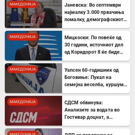
МАКЕДОНИЈА
Јаневска: Во септември
најмалку 3.000 првачиња
помалку, демографскиот
пад е загрижувачки
МАКЕДОНИЈА
Мицкоски: По повеќе од
30 години, источниот дел
од Коридорот 8 ќе биде
завршен
МАКЕДОНИЈА
Уапсен 60-годишник од
Боговиње: Пукал на
семејна веселба, куршум
оштетил покрив на куќа
МАКЕДОНИЈА
СДСМ обвинува:
Анализите за водата во
Гостивар доцнат, а
граѓаните се изложени на
ризик
МАКЕДОНИЈА