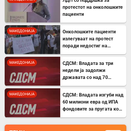
ЛДП со поддршка за
протестот на онколошките
пациенти
МАКЕДОНИЈА
Онколошките пациенти
излегуваат на протест
поради недостиг на
лекови
МАКЕДОНИЈА
СДСМ: Владата за три
недели ја задолжи
државата со над 70
милиони евра
МАКЕДОНИЈА
СДСМ: Владата изгуби над
60 милиони евра од ИПА
фондовите за пругата кон
Бугарија