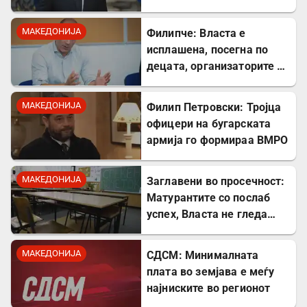
Скопје
МАКЕДОНИЈА
Филипче: Власта е
исплашена, посегна по
децата, организаторите и
напаѓачите мора да
одговараат
МАКЕДОНИЈА
Филип Петровски: Тројца
офицери на бугарската
армија го формираа ВМРО
МАКЕДОНИЈА
Заглавени во просечност:
Матурантите со послаб
успех, Власта не гледа
проблем
МАКЕДОНИЈА
СДСМ: Минималната
плата во земјава е меѓу
најниските во регионот