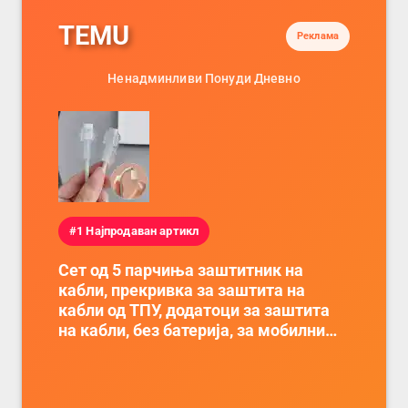
TEMU
Реклама
Ненадминливи Понуди Дневно
#1 Најпродаван артикл
Сет од 5 парчиња заштитник на
кабли, прекривка за заштита на
кабли од ТПУ, додатоци за заштита
на кабли, без батерија, за мобилни
телефони, комплет за заштита на
податочни линии