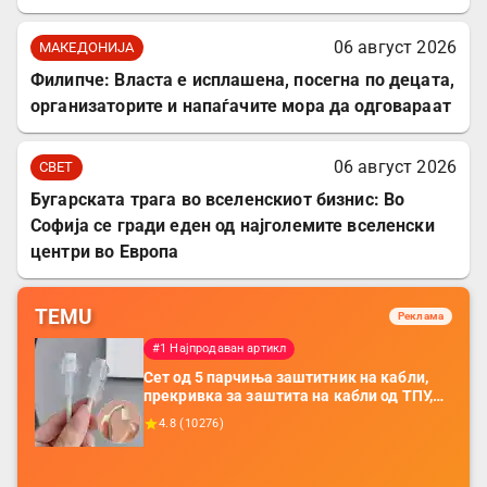
06 август 2026
МАКЕДОНИЈА
Филипче: Власта е исплашена, посегна по децата,
организаторите и напаѓачите мора да одговараат
06 август 2026
СВЕТ
Бугарската трага во вселенскиот бизнис: Во
Софија се гради еден од најголемите вселенски
центри во Европа
TEMU
Реклама
#1 Најпродаван артикл
Сет од 5 парчиња заштитник на кабли,
прекривка за заштита на кабли од ТПУ,
додатоци за заштита на кабли, без
4.8
(
10276
)
батерија, за мобилни телефони, комплет
за заштита на податочни линии