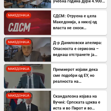
учебна година дури 4.900
помалку ученици во прво
одделение
МАКЕДОНИЈА
СДСМ: Отруена е цела
Македонија, а никој од
власта не сноси
одговорност
МАКЕДОНИЈА
Д-р Даниловски апелира:
Опасноста е сериозна –
веднаш отстранете ја
застоената вода за да се
заштитите од
МАКЕДОНИЈА
Премиерот изјави дека
западнонилска треска!
сме подобри од ЕУ, но
реалноста на
потрошувачката кошница
го демантира
МАКЕДОНИЈА
Скандалозна изјава на
Вучиќ: Српската црква е
иста и во Пирот и во