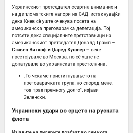
Украинскиот претседател освртна внимание и
на дипломатските напори на САД, истакнувајќи
дека Киев сè уште очекува посета на
американска преговарачка делегација. Тој
потсети дека специјалните претставници на
американскиот претседател Доналд Трамп –
Стивен Виткоф и Џаред Кушнер
– веќе
престојувале во Москва, но сè уште не
допатувале во украинската престолнина.
„Го чекаме пристигнувањето на
преговарачката група, но според мене,
тоа трае премногу долго“, изјави
Зеленски.
Украински удари во срцето на руската
флота
Изјавите на лидерите доаѓаат во ден кога