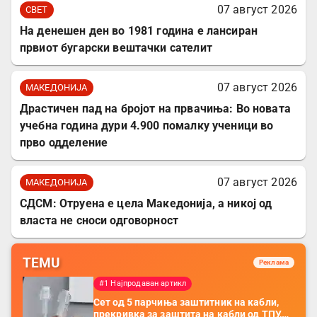
07 август 2026
СВЕТ
На денешен ден во 1981 година е лансиран
првиот бугарски вештачки сателит
07 август 2026
МАКЕДОНИЈА
Драстичен пад на бројот на првачиња: Во новата
учебна година дури 4.900 помалку ученици во
прво одделение
07 август 2026
МАКЕДОНИЈА
СДСМ: Отруена е цела Македонија, а никој од
власта не сноси одговорност
TEMU
Реклама
#1 Најпродаван артикл
Сет од 5 парчиња заштитник на кабли,
прекривка за заштита на кабли од ТПУ,