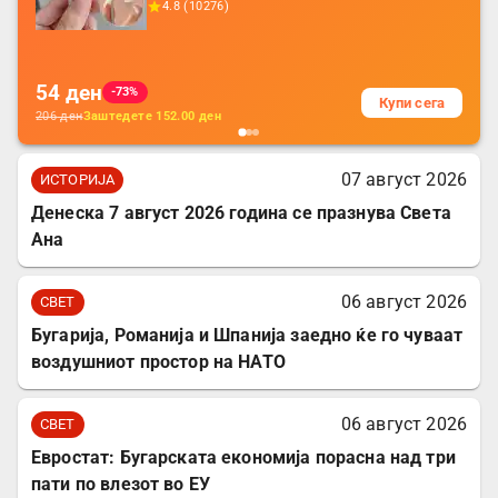
4.8
(
10276
)
батерија, за мобилни телефони, комплет
за заштита на податочни линии
54
ден
-73%
Купи сега
206
ден
Заштедете
152.00
ден
07 август 2026
ИСТОРИЈА
Денеска 7 август 2026 година се празнува Света
Ана
06 август 2026
СВЕТ
Бугарија, Романија и Шпанија заедно ќе го чуваат
воздушниот простор на НАТО
06 август 2026
СВЕТ
Евростат: Бугарската економија порасна над три
пати по влезот во ЕУ