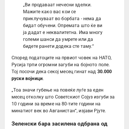
„Ви продаваат нечесни зделки.
Мажите како вас кои се
приклучуваат во борбата - нема да
бидат обучени. Опремата што ќе ви
ја дадат е неквалитетна. Има многу
големи шанси да умрете или да
бидете ранети додека сте таму.“
Според податоците на првиот човек на НАТО,
Русија трпи огромни загуби на бојното поле.
Тој посочи дека секој месец гинат над
30.000
руски војници
.
„Тоа значи губење на повеќе луѓе за еден
месец отколку што Советскиот Сојуз изгуби за
10 години за време на 80-тите години на
минатиот век во Авганистан“, изјави Рјуте.
Зеленски бара засилена одбрана од