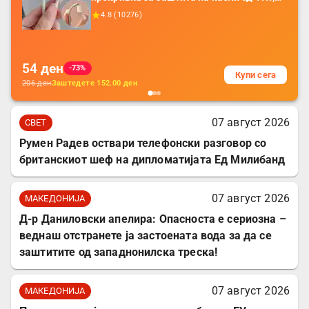
додатоци за заштита на кабли, без
4.8
(
10276
)
батерија, за мобилни телефони, комплет
за заштита на податочни линии
54
ден
-73%
Купи сега
206
ден
Заштедете
152.00
ден
07 август 2026
СВЕТ
Румен Радев оствари телефонски разговор со
британскиот шеф на дипломатијата Ед Милибанд
07 август 2026
МАКЕДОНИЈА
Д-р Даниловски апелира: Опасноста е сериозна –
веднаш отстранете ја застоената вода за да се
заштитите од западнонилска треска!
07 август 2026
МАКЕДОНИЈА