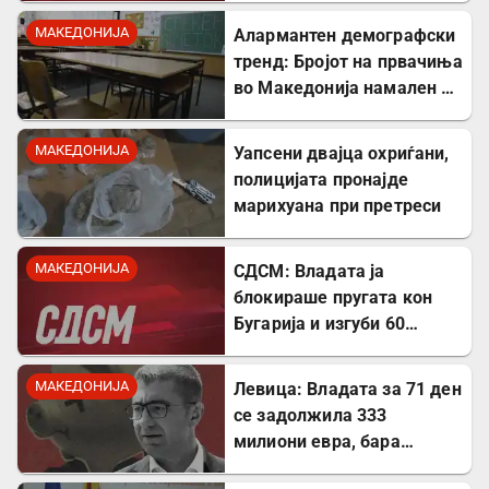
МАКЕДОНИЈА
Алармантен демографски
тренд: Бројот на првачиња
во Македонија намален за
речиси 5.000 во однос на
лани
МАКЕДОНИЈА
Уапсени двајца охриѓани,
полицијата пронајде
марихуана при претреси
МАКЕДОНИЈА
СДСМ: Владата ја
блокираше пругата кон
Бугарија и изгуби 60
милиони евра од ИПА
фондови
МАКЕДОНИЈА
Левица: Владата за 71 ден
се задолжила 333
милиони евра, бара
целосна транспарентност