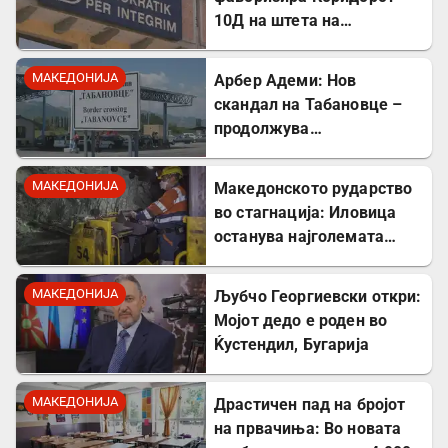
10Д на штета на
стратешкиот Коридор 8
МАКЕДОНИЈА
Арбер Адеми: Нов
скандал на Табановце –
продолжува
дискриминацијата кон
албанскиот јазик
МАКЕДОНИЈА
Македонското рударство
во стагнација: Иловица
останува најголемата
неискористена можност
за економски раст
МАКЕДОНИЈА
Љубчо Георгиевски откри:
Мојот дедо е роден во
Ќустендил, Бугарија
МАКЕДОНИЈА
Драстичен пад на бројот
на првачиња: Во новата