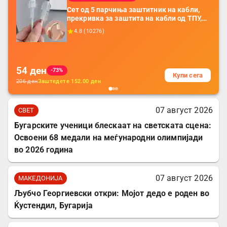
Сет од 5 парчиња заштитник на кабли,
прекривка за заштита на кабли од ТПУ,
додатоци за заштита на кабли, без
4.8
(
10276
)
батерија, за мобилни телефони, комплет
за заштита на податочни линии
54
ден
-73%
Купи сега
206
ден
Заштедете
152.00
ден
07 август 2026
СВЕТ
Бугарските ученици блескаат на светската сцена:
Освоени 68 медали на меѓународни олимпијади
во 2026 година
07 август 2026
МАКЕДОНИЈА
Љубчо Георгиевски откри: Мојот дедо е роден во
Ќустендил, Бугарија