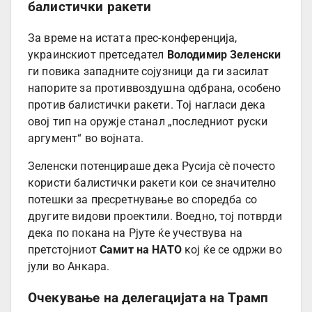
балистички ракети
За време на истата прес-конференција,
украинскиот претседател
Володимир Зеленски
ги повика западните сојузници да ги засилат
напорите за противвоздушна одбрана, особено
против балистички ракети. Тој нагласи дека
овој тип на оружје станал „последниот руски
аргумент“ во војната.
Зеленски потенцираше дека Русија сè почесто
користи балистички ракети кои се значително
потешки за пресретнување во споредба со
другите видови проектили. Воедно, тој потврди
дека по покана на Рјуте ќе учествува на
претстојниот
Самит на НАТО
кој ќе се одржи во
јули во Анкара.
Очекување на делегацијата на Трамп