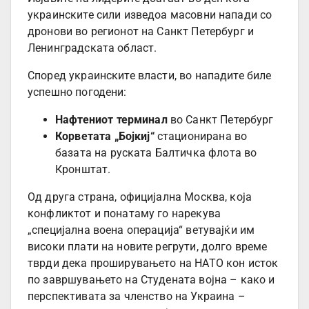
украинските сили изведоа масовни напади со
дронови во регионот на Санкт Петербург и
Ленинградската област.
Според украинските власти, во нападите биле
успешно погодени:
Нафтениот терминал
во Санкт Петербург
Корветата „Бојкиј“
стационирана во
базата на руската Балтичка флота во
Кронштат.
Од друга страна, официјална Москва, која
конфликтот и понатаму го нарекува
„специјална воена операција“ ветувајќи им
високи плати на новите регрути, долго време
тврди дека проширувањето на НАТО кон исток
по завршувањето на Студената војна – како и
перспективата за членство на Украина –