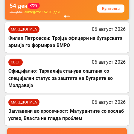
54
ден
-73%
Купи сега
206
ден
Заштедете
152.00
ден
06 август 2026
МАКЕДОНИЈА
Филип Петровски: Тројца офицери на бугарската
армија го формираа ВМРО
06 август 2026
СВЕТ
Официјално: Тараклија станува општина со
специјален статус за заштита на Бугарите во
Молдавија
06 август 2026
МАКЕДОНИЈА
Заглавени во просечност: Матурантите со послаб
успех, Власта не гледа проблем