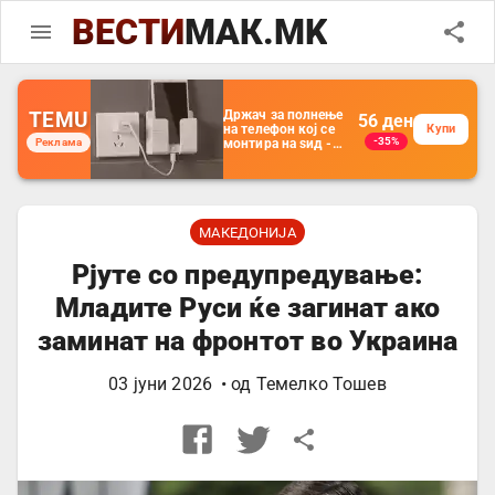
ВЕСТИ
МАК.MK
TEMU
Држач за полнење
56
ден
на телефон кој се
Купи
-35%
Реклама
монтира на ѕид -
Мултифункционален
пластичен
организатор за
чување на покрај
кревет и за ТВ
далечински
МАКЕДОНИЈА
управувач
Рјуте со предупредување:
Младите Руси ќе загинат ако
заминат на фронтот во Украина
03 јуни 2026
• од
Темелко Тошев