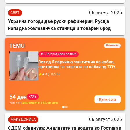
06 август 2026
СВЕТ
Украина погоди две руски рафинерии, Русија
нападна железничка станица и товарен брод
TEMU
Реклама
#1 Најпродаван артикл
Сет од 5 парчиња заштитник на кабли,
прекривка за заштита на кабли од ТПУ,
додатоци за заштита на кабли, без
4.8
(
10276
)
батерија, за мобилни телефони, комплет
за заштита на податочни линии
54
ден
-73%
Купи сега
206
ден
Заштедете
152.00
ден
06 август 2026
МАКЕДОНИЈА
СДСМ обвинува: Анализите за водата во Гостивар