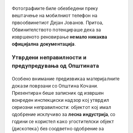
Фотографиите биле обезбедени преку
вештачење на мобилниот телефон на
првообвинетиот Дејан Јованов. Притоа,
Обвинителството потенцираше дека за
извршеното реновирање
немало никаква
официјална документација
.
Утврдени неправилности и
предупредувања од Општината
Особено внимание предизвикаа материјалните
докази поврзани со Општина Кочани.
Презентиран беше записник од извршен
вонреден инспекциски надзор кој утврдил
сериозни неправилности: објектот кој имал
одобрение исклучиво за
лесна индустрија
, со
години се користел како угостителски објект
(дискотека) без соодветно одобрение за