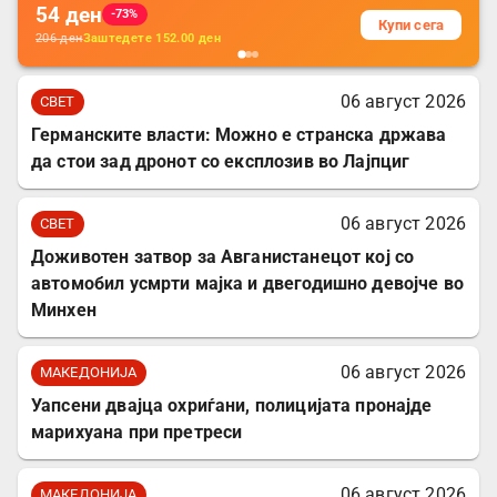
54
ден
-73%
Купи сега
206
ден
Заштедете
152.00
ден
06 август 2026
СВЕТ
Германските власти: Можно е странска држава
да стои зад дронот со експлозив во Лајпциг
06 август 2026
СВЕТ
Доживотен затвор за Авганистанецот кој со
автомобил усмрти мајка и двегодишно девојче во
Минхен
06 август 2026
МАКЕДОНИЈА
Уапсени двајца охриѓани, полицијата пронајде
марихуана при претреси
06 август 2026
МАКЕДОНИЈА