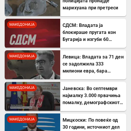
полицијата пронајде
марихуана при претреси
МАКЕДОНИЈА
СДСМ: Владата ја
блокираше пругата кон
Бугарија и изгуби 60
милиони евра од ИПА
фондови
МАКЕДОНИЈА
Левица: Владата за 71 ден
се задолжила 333
милиони евра, бара
целосна транспарентност
МАКЕДОНИЈА
Јаневска: Во септември
најмалку 3.000 првачиња
помалку, демографскиот
пад е загрижувачки
МАКЕДОНИЈА
Мицкоски: По повеќе од
30 години, источниот дел