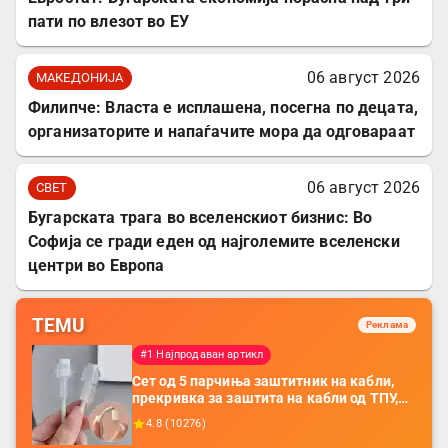
пати по влезот во ЕУ
06 август 2026
МАКЕДОНИЈА
Филипче: Власта е исплашена, посегна по децата,
организаторите и напаѓачите мора да одговараат
06 август 2026
СВЕТ
Бугарската трага во вселенскиот бизнис: Во
Софија се гради еден од најголемите вселенски
центри во Европа
TEMU
Реклама
#1 Најпродаван артикл
Сет од 5 парчиња заштитник на кабли,
прекривка за заштита на кабли од ТПУ,
додатоци за заштита на кабли, без
4.8
(
10276
)
батерија, за мобилни телефони, комплет