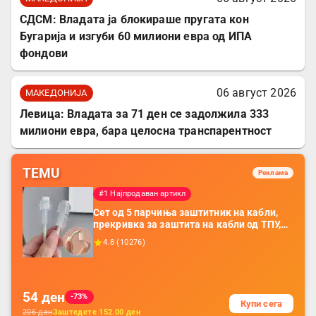
СДСМ: Владата ја блокираше пругата кон
Бугарија и изгуби 60 милиони евра од ИПА
фондови
06 август 2026
МАКЕДОНИЈА
Левица: Владата за 71 ден се задолжила 333
милиони евра, бара целосна транспарентност
TEMU
Реклама
#1 Најпродаван артикл
Сет од 5 парчиња заштитник на кабли,
прекривка за заштита на кабли од ТПУ,
додатоци за заштита на кабли, без
4.8
(
10276
)
батерија, за мобилни телефони, комплет
за заштита на податочни линии
54
ден
-73%
Купи сега
206
ден
Заштедете
152.00
ден