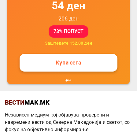
54
ден
206
ден
73
% ПОПУСТ
Заштедете
152.00
ден
Купи сега
ВЕСТИ
МАК.MK
Независен медиум кој објавува проверени и
навремени вести од Северна Македонија и светот, со
фокус на објективно информирање.