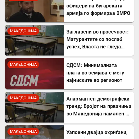
офицери на бугарската
армија го формираа ВМРО
МАКЕДОНИЈА
Заглавени во просечност:
Матурантите со послаб
успех, Власта не гледа
проблем
МАКЕДОНИЈА
СДСМ: Минималната
плата во земјава е меѓу
најниските во регионот
МАКЕДОНИЈА
Алармантен демографски
тренд: Бројот на првачиња
во Македонија намален за
речиси 5.000 во однос на
лани
МАКЕДОНИЈА
Уапсени двајца охриѓани,