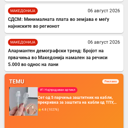
06 август 2026
МАКЕДОНИЈА
СДСМ: Минималната плата во земјава е меѓу
најниските во регионот
06 август 2026
МАКЕДОНИЈА
Алармантен демографски тренд: Бројот на
првачиња во Македонија намален за речиси
5.000 во однос на лани
TEMU
Реклама
#1 Најпродаван артикл
Сет од 5 парчиња заштитник на кабли,
прекривка за заштита на кабли од ТПУ,
додатоци за заштита на кабли, без
4.8
(
10276
)
батерија, за мобилни телефони, комплет
за заштита на податочни линии