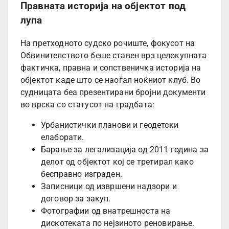
Правната историја на објектот под
лупа
На претходното судско рочиште, фокусот на
Обвинителството беше ставен врз целокупната
фактичка, правна и сопственичка историја на
објектот каде што се наоѓал ноќниот клуб. Во
судницата беа презентирани бројни документи
во врска со статусот на градбата:
Урбанистички планови и геодетски
елаборати.
Барање за легализација од 2011 година за
делот од објектот кој се третирал како
бесправно изграден.
Записници од извршени надзори и
договор за закуп.
Фотографии од внатрешноста на
дискотеката по нејзиното реновирање.