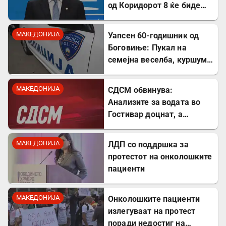
од Коридорот 8 ќе биде
завршен
МАКЕДОНИЈА
Уапсен 60-годишник од
Боговиње: Пукал на
семејна веселба, куршум
оштетил покрив на куќа
МАКЕДОНИЈА
СДСМ обвинува:
Анализите за водата во
Гостивар доцнат, а
граѓаните се изложени на
ризик
МАКЕДОНИЈА
ЛДП со поддршка за
протестот на онколошките
пациенти
МАКЕДОНИЈА
Онколошките пациенти
излегуваат на протест
поради недостиг на