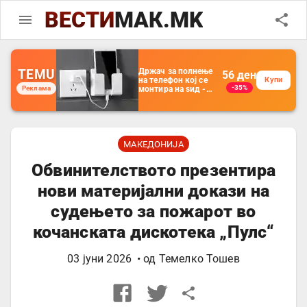
ВЕСТИ
МАК.MK
TEMU
Држач за полнење
56
ден
на телефон кој се
Купи
-35%
Реклама
монтира на ѕид -
Мултифункционален
пластичен
организатор за
чување на покрај
кревет и за ТВ
далечински
МАКЕДОНИЈА
управувач
Обвинителството презентира
нови материјални докази на
судењето за пожарот во
кочанската дискотека „Пулс“
03 јуни 2026
• од
Темелко Тошев