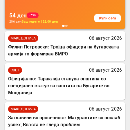
за заштита на податочни линии
54
ден
-73%
Купи сега
206
ден
Заштедете
152.00
ден
06 август 2026
МАКЕДОНИЈА
Филип Петровски: Тројца офицери на бугарската
армија го формираа ВМРО
06 август 2026
СВЕТ
Официјално: Тараклија станува општина со
специјален статус за заштита на Бугарите во
Молдавија
06 август 2026
МАКЕДОНИЈА
Заглавени во просечност: Матурантите со послаб
успех, Власта не гледа проблем