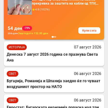
прекривка за заштита на кабли од ТПУ,
додатоци за заштита на кабли, без
4.8
(
10276
)
батерија, за мобилни телефони, комплет
за заштита на податочни линии
54
ден
-73%
Купи сега
206
ден
Заштедете
152.00
ден
07 август 2026
ИСТОРИЈА
Денеска 7 август 2026 година се празнува Света
Ана
06 август 2026
СВЕТ
Бугарија, Романија и Шпанија заедно ќе го чуваат
воздушниот простор на НАТО
06 август 2026
СВЕТ
Евростат: Бугарската економија порасна над три