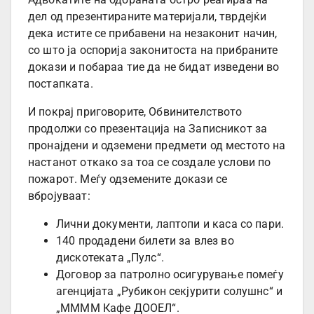
дел од презентираните материјали, тврдејќи
дека истите се прибавени на незаконит начин,
со што ја оспорија законитоста на прибраните
докази и побараа тие да не бидат изведени во
постапката.
И покрај приговорите, Обвинителството
продолжи со презентација на Записникот за
пронајдени и одземени предмети од местото на
настанот откако за тоа се создале услови по
пожарот. Меѓу одземените докази се
вбројуваат:
Лични документи, лаптопи и каса со пари.
140 продадени билети за влез во
дискотеката „Пулс“.
Договор за патролно осигурување помеѓу
агенцијата „Рубикон секјурити солушнс“ и
„ММММ Кафе ДООЕЛ“.