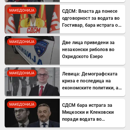
претстави како победа
МАКЕДОНИЈА
СДСМ: Власта да понесе
одговорност за водата во
Гостивар, бара истрага од
Обвинителството
МАКЕДОНИЈА
Две лица приведени за
незаконски риболов во
Охридското Езеро
МАКЕДОНИЈА
Левица: Демографската
криза е последица на
економските политики, а
не на граѓаните
МАКЕДОНИЈА
СДСМ бара истрага за
Мицкоски и Клековски
поради водата во
Гостивар