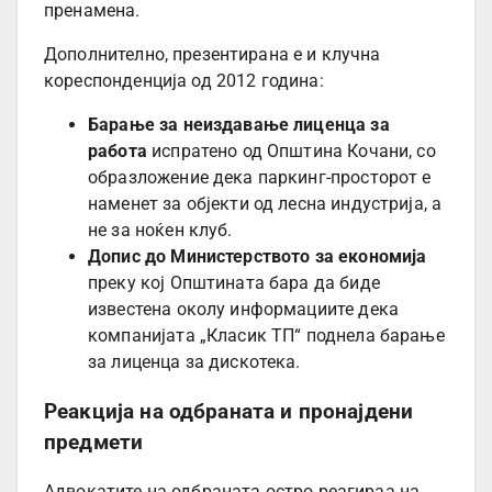
пренамена.
Дополнително, презентирана е и клучна
кореспонденција од 2012 година:
Барање за неиздавање лиценца за
работа
испратено од Општина Кочани, со
образложение дека паркинг-просторот е
наменет за објекти од лесна индустрија, а
не за ноќен клуб.
Допис до Министерството за економија
преку кој Општината бара да биде
известена околу информациите дека
компанијата „Класик ТП“ поднела барање
за лиценца за дискотека.
Реакција на одбраната и пронајдени
предмети
Адвокатите на одбраната остро реагираа на