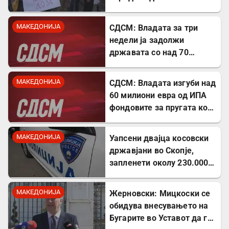
лекови
МАКЕДОНИЈА
СДСМ: Владата за три
недели ја задолжи
државата со над 70
милиони евра
МАКЕДОНИЈА
СДСМ: Владата изгуби над
60 милиони евра од ИПА
фондовите за пругата кон
Бугарија
МАКЕДОНИЈА
Уапсени двајца косовски
државјани во Скопје,
запленети околу 230.000
евра
МАКЕДОНИЈА
Жерновски: Мицкоски се
обидува внесувањето на
Бугарите во Уставот да го