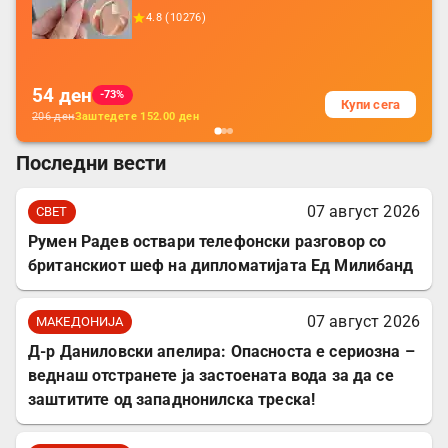
додатоци за заштита на кабли, без
4.8
(
10276
)
батерија, за мобилни телефони, комплет
за заштита на податочни линии
54
ден
-73%
Купи сега
206
ден
Заштедете
152.00
ден
Последни вести
07 август 2026
СВЕТ
Румен Радев оствари телефонски разговор со
британскиот шеф на дипломатијата Ед Милибанд
07 август 2026
МАКЕДОНИЈА
Д-р Даниловски апелира: Опасноста е сериозна –
веднаш отстранете ја застоената вода за да се
заштитите од западнонилска треска!