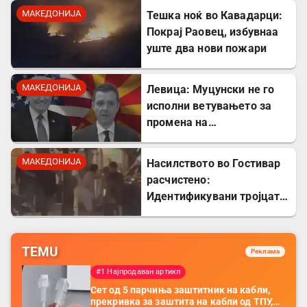
МАКЕДОНИЈА
Тешка ноќ во Кавадарци:
Покрај Раовец, избувнаа
уште два нови пожари
МАКЕДОНИЈА
Левица: Муцунски не го
исполни ветувањето за
промена на
американската визната
политика
МАКЕДОНИЈА
Насилството во Гостивар
расчистено:
Идентификувани тројцата
напаѓачи, двајца се
малолетници
TEMU
Реклама
#1 Најпродаван артикл
Сет од 5 парчиња заштитник на кабли,
прекривка за заштита на кабли од ТПУ,