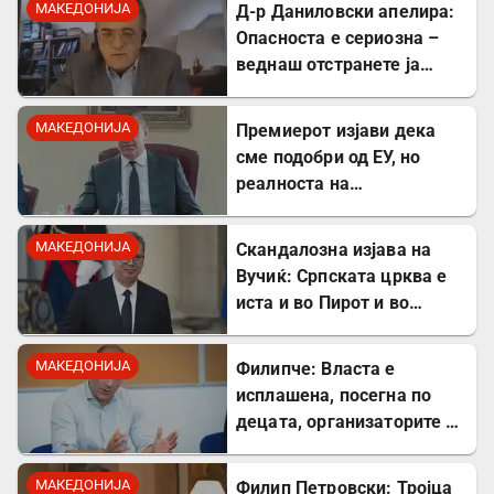
МАКЕДОНИЈА
Д-р Даниловски апелира:
Опасноста е сериозна –
веднаш отстранете ја
застоената вода за да се
заштитите од
МАКЕДОНИЈА
Премиерот изјави дека
западнонилска треска!
сме подобри од ЕУ, но
реалноста на
потрошувачката кошница
го демантира
МАКЕДОНИЈА
Скандалозна изјава на
Вучиќ: Српската црква е
иста и во Пирот и во
Скопје
МАКЕДОНИЈА
Филипче: Власта е
исплашена, посегна по
децата, организаторите и
напаѓачите мора да
одговараат
МАКЕДОНИЈА
Филип Петровски: Тројца