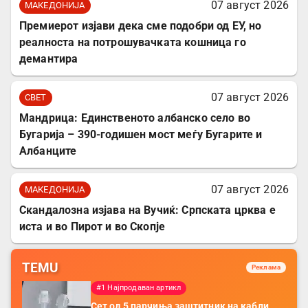
07 август 2026
МАКЕДОНИЈА
Премиерот изјави дека сме подобри од ЕУ, но
реалноста на потрошувачката кошница го
демантира
07 август 2026
СВЕТ
Мандрица: Единственото албанско село во
Бугарија – 390-годишен мост меѓу Бугарите и
Албанците
07 август 2026
МАКЕДОНИЈА
Скандалозна изјава на Вучиќ: Српската црква е
иста и во Пирот и во Скопје
TEMU
Реклама
#1 Најпродаван артикл
Сет од 5 парчиња заштитник на кабли,