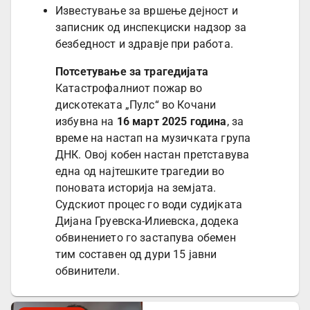
Известување за вршење дејност и
записник од инспекциски надзор за
безбедност и здравје при работа.
Потсетување за трагедијата
Катастрофалниот пожар во
дискотеката „Пулс“ во Кочани
избувна на
16 март 2025 година
, за
време на настап на музичката група
ДНК. Овој кобен настан претставува
една од најтешките трагедии во
поновата историја на земјата.
Судскиот процес го води судијката
Дијана Груевска-Илиевска, додека
обвинението го застапува обемен
тим составен од дури 15 јавни
обвинители.