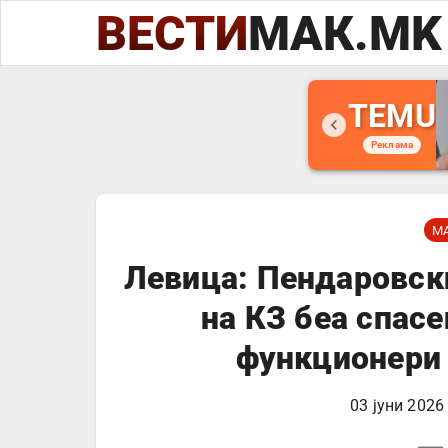
ВЕСТИ
МАК.MK
TEMU
Реклама
М
Левица: Пендаровск
на КЗ беа спасе
функционери
03 јуни 2026