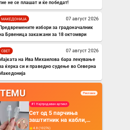
тие не се плашат и ќе победат!
07 август 2026
МАКЕДОНИЈА
Предвремените избори за градоначалник
на Брвеница закажани за 18 октомври
07 август 2026
СВЕТ
Мајката на Ива Михаилова бара лекување
за ќерка си и праведно судење во Северна
Македонија
TEMU
Реклама
#1 Најпродаван артикл
Сет од 5 парчиња
заштитник на кабли,
прекривка за заштита
4.8
(
10276
)