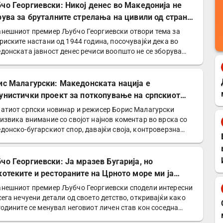
чо Георгиевски: Никој денес во Македонија не
рува за бруталните стрелања на цивили од страна
Германците
нешниот премиер Љубчо Георгиевски отвори тема за
риските настани од 1944 година, посочувајќи дека во
донската јавност денес речиси воопшто не се зборува
ис Малагурски: Македонската нација е
унистички проект за поткопување на српскиот
нтитет
атиот српски новинар и режисер Борис Малагурски
извика внимание со својот најнов коментар во врска со
донско-бугарскиот спор, давајќи своја, контроверзна…
чо Георгиевски: Ја мразев Бугарија, но
котеките и рестораните на Црното море ми ја
нија сликата
нешниот премиер Љубчо Георгиевски сподели интересни
сега нечуени детали од своето детство, откривајќи како
годините се менувал неговиот личен став кон соседна…