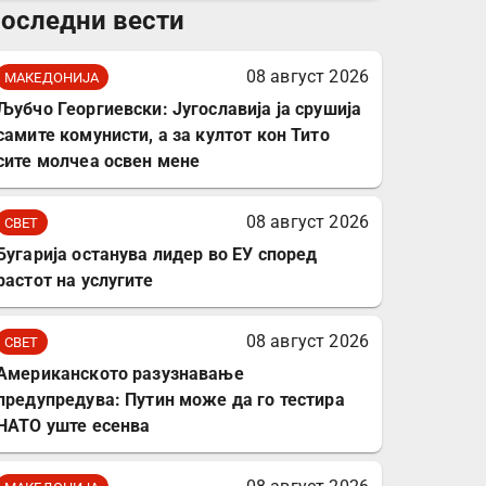
оследни вести
комплет за заштита на
податочни линии
08 август 2026
МАКЕДОНИЈА
Љубчо Георгиевски: Југославија ја срушија
самите комунисти, а за култот кон Тито
сите молчеа освен мене
08 август 2026
СВЕТ
Бугарија останува лидер во ЕУ според
растот на услугите
08 август 2026
СВЕТ
Американското разузнавање
предупредува: Путин може да го тестира
НАТО уште есенва