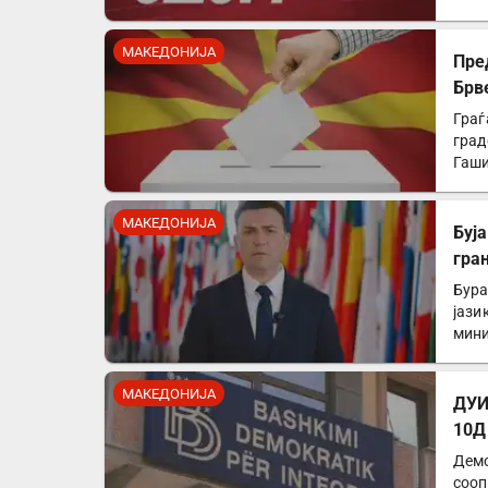
напа
МАКЕДОНИЈА
Пре
Брв
Граѓ
град
Гаши
МАКЕДОНИЈА
Буја
гра
Бура
јази
мини
МАКЕДОНИЈА
ДУИ
10Д
Демо
сооп