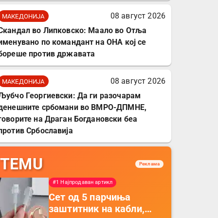
08 август 2026
МАКЕДОНИЈА
Скандал во Липковско: Маало во Отља
именувано по командант на ОНА кој се
бореше против државата
08 август 2026
МАКЕДОНИЈА
Љубчо Георгиевски: Да ги разочарам
денешните србомани во ВМРО-ДПМНЕ,
говорите на Драган Богдановски беа
против Србославија
TEMU
Реклама
#1 Најпродаван артикл
Сет од 5 парчиња
заштитник на кабли,