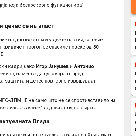
ија која беспрекорно функционира“,
 денес се на власт
ие на договорот меѓу двете партии, со овие
 кривичен прогон се спасиле повеќе од
80
НЕ
.
иски кадри како
Игор Јанушев
и
Антонио
 Левица, наместо да одговараат пред
ка заштита и денес повторно извршуваат
ВМРО-ДПМНЕ не само што не се спротивставило на
вно изгласување,“ додаваат од партијата.
 актуелната Влада
ри критики и до актуелната власт на Христијан