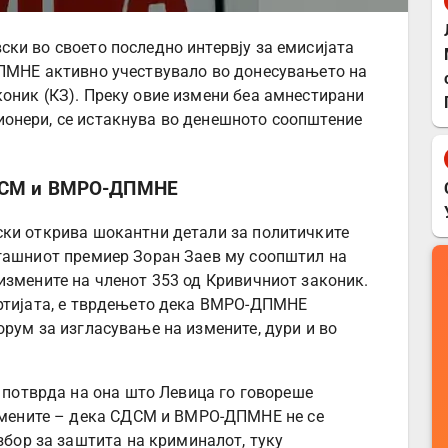
ки во своето последно интервју за емисијата
ДПМНЕ активно учествувало во донесувањето на
оник (КЗ). Преку овие измени беа амнестирани
онери, се истакнува во денешното соопштение
СДСМ и ВМРО-ДПМНЕ
ски открива шокантни детали за политичките
огашниот премиер Зоран Заев му соопштил на
измените на членот 353 од Кривичниот законик.
артијата, е тврдењето дека ВМРО-ДПМНЕ
орум за изгласување на измените, дури и во
 потврда на она што Левица го говореше
змените – дека СДСМ и ВМРО-ДПМНЕ не се
збор за заштита на криминалот, туку