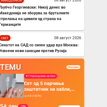
08 август 2026
МАКЕДОНИЈА
Љубчо Георгиевски: Никој денес во
Македонија не зборува за бруталните
стрелања на цивили од страна на
Германците
08 август 2026
СВЕТ
Сенатот на САД со силен удар врз Москва:
Усвоени нови санкции против Русија
TEMU
Реклама
#1 Најпродаван артикл
Сет од 5 парчиња
заштитник на кабли,
прекривка за заштита
4.8
(
10276
)
на кабли од ТПУ,
54
ден
додатоци за заштита на
-73%