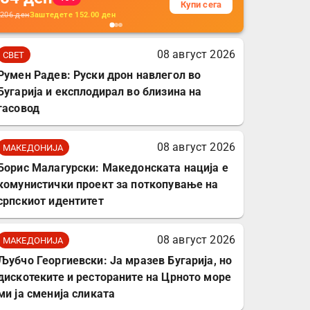
Купи сега
кабли, без батерија, за
206
ден
Заштедете
152.00
ден
мобилни телефони,
комплет за заштита на
08 август 2026
СВЕТ
податочни линии
Румен Радев: Руски дрон навлегол во
Бугарија и експлодирал во близина на
гасовод
08 август 2026
МАКЕДОНИЈА
Борис Малагурски: Македонската нација е
комунистички проект за поткопување на
српскиот идентитет
08 август 2026
МАКЕДОНИЈА
Љубчо Георгиевски: Ја мразев Бугарија, но
дискотеките и рестораните на Црното море
ми ја сменија сликата