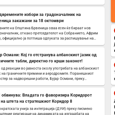
д врз…
двремените избори за градоначалник на
еница закажани за 18 октомври
аните на Општина Брвеница оваа есен ќе бираат нов
оначалник, откако претседателот на Собранието, Африм
, официјално ја потпиша одлуката за распишување на…
р Османи: Кој го отстранува албанскиот јазик од
ничните табли, директно го крши законот!
 од реакции во јавноста околу употребата на албанскиот
к на граничните премини и аеродромите. Поранешниот
стер за надворешни работи, Бујар Османи, преку…
 обвинува: Владата го фаворизира Коридорот
 на штета на стратешкиот Коридор 8
кратската унија за интеграција (ДУИ) преку писмено
штение реагираше на динамиката на изградбата на