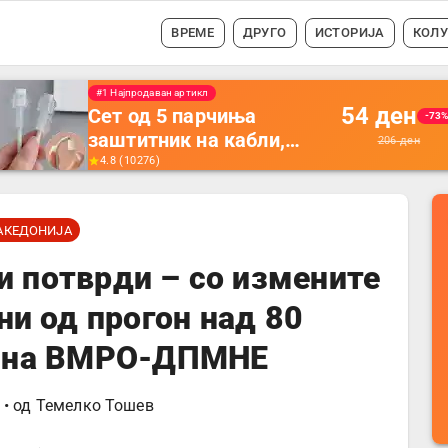
ВРЕМЕ
ДРУГО
ИСТОРИЈА
КОЛ
#1 Најпродавано
56
ден
Држач за полнење на
-35
телефон кој се монтира
87
ден
на ѕид -
4.5
(
16742
)
Мултифункционален
пластичен организатор
АКЕДОНИЈА
за чување на покрај
кревет и за ТВ
и потврди – со измените
далечински управувач
ни од прогон над 80
 на ВМРО-ДПМНЕ
• од
Темелко Тошев