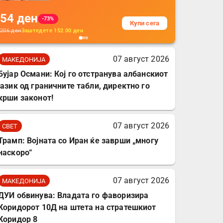
на кабли од ТПУ,
54
ден
додатоци за заштита на
-73%
Купи сега
кабли, без батерија, за
206
ден
Заштедете
152.00
ден
мобилни телефони,
комплет за заштита на
07 август 2026
МАКЕДОНИЈА
податочни линии
Бујар Османи: Кој го отстранува албанскиот
јазик од граничните табли, директно го
крши законот!
07 август 2026
СВЕТ
Трамп: Војната со Иран ќе заврши „многу
наскоро“
07 август 2026
МАКЕДОНИЈА
ДУИ обвинува: Владата го фаворизира
Коридорот 10Д на штета на стратешкиот
Коридор 8