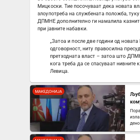
Мицкоски. Тие посочуваат дека новата вл
злоупотреба на службената положба, туку 
ДПМНЕ дополнително ги намалила казните
при јавните набавки.
„Затоа и после две години од новат
одговорност, ниту правосилна пресу
претходната власт – затоа што ДПМ
кога треба да се спасуваат нивните
Левица.
МАКЕДОНИЈА
Љуб
ком
мен
Пора
изла
дено