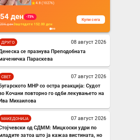
прекривка за заштита
4.8
(
10276
)
на кабли од ТПУ,
54
ден
додатоци за заштита на
-73%
Купи сега
кабли, без батерија, за
206
ден
Заштедете
152.00
ден
мобилни телефони,
комплет за заштита на
08 август 2026
ДРУГО
податочни линии
Денеска се празнува Преподобната
маченичка Параскева
07 август 2026
СВЕТ
Бугарското МНР со остра реакција: Судот
во Кочани повторно го одби лекувањето на
Ива Михаилова
07 август 2026
МАКЕДОНИЈА
Стојчевски од СДММ: Мицкоски удри по
младите затоа што ја кажаа вистината, но