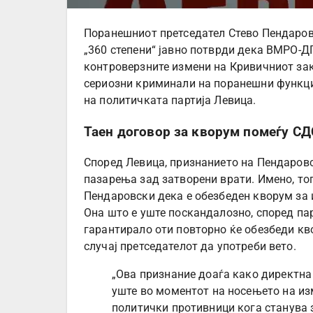
Поранешниот претседател Стево Пендаровс
„360 степени“ јавно потврди дека ВМРО-
контроверзните измени на Кривичниот зак
сериозни криминали на поранешни функци
на политичката партија Левица.
Таен договор за кворум помеѓу 
Според Левица, признанието на Пендаров
пазарења зад затворени врати. Имено, т
Пендаровски дека е обезбеден кворум за 
Она што е уште поскандалозно, според п
гарантирало оти повторно ќе обезбеди кв
случај претседателот да употреби вето.
„Ова признание доаѓа како директна
уште во моментот на носењето на и
политички противници кога станува 