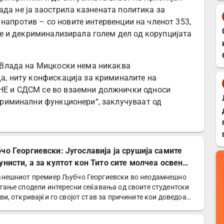
ада не ја заострила казнената политика за
напротив – со новите интервенции на членот 353,
 и декриминализирала голем дел од корупцијата
а Влада на Мицкоски нема никаква
да, ниту конфискација за криминалите на
НЕ и СДСМ се во взаемни должнички односи
 криминални функционери“, заклучуваат од
чо Георгиевски: Југославија ја срушија самите
унисти, а за култот кон Тито сите молчеа освен
е
нешниот премиер Љубчо Георгиевски во неодамнешно
гање сподели интересни сеќавања од своите студентски
ви, откривајќи го својот став за причините кои доведоа…