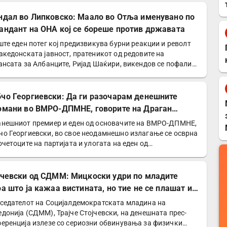
ндал во Липковско: Маало во Отља именувано по
андант на ОНА кој се бореше против државата
ште еден потег кој предизвикува бурни реакции и револт
акедонската јавност, пратеникот од редовите на
ансата за Албанците, Ријад Шаќири, викендов се пофали
чо Георгиевски: Да ги разочарам денешните
омани во ВМРО-ДПМНЕ, говорите на Драган
дановски беа против Србославија
нешниот премиер и еден од основачите на ВМРО-ДПМНЕ,
о Георгиевски, во свое неодамнешно излагање се осврна
очетоците на партијата и улогата на еден од…
јчевски од СДММ: Мицкоски удри по младите
оа што ја кажаа вистината, но тие не се плашат и
победат!
седателот на Социјалдемократската младина на
донија (СДММ), Трајче Стојчевски, на денешната прес-
еренција излезе со сериозни обвинувања за физички