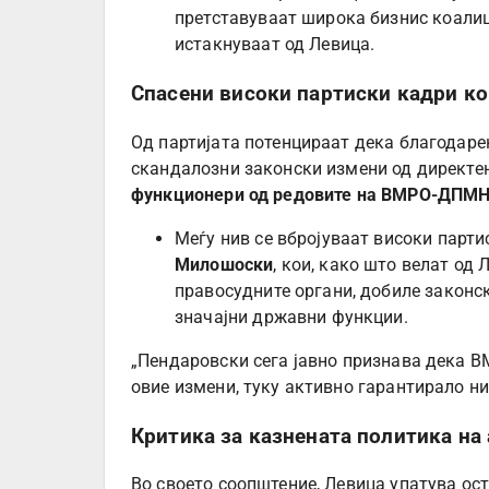
претставуваат широка бизнис коалиц
истакнуваат од Левица.
Спасени високи партиски кадри кои
Од партијата потенцираат дека благодарен
скандалозни законски измени од директен
функционери од редовите на ВМРО-ДПМ
Меѓу нив се вбројуваат високи парт
Милошоски
, кои, како што велат од
правосудните органи, добиле законс
значајни државни функции.
„Пендаровски сега јавно признава дека 
овие измени, туку активно гарантирало ни
Критика за казнената политика на
Во своето соопштение, Левица упатува ост