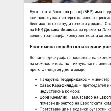
Бугарската банка за развој (ББР) има по
кои покажуваат интерес за инвестициски
бизнисот што ги нуди грчката држава. Ова
на ББР,
Дељана Иванова
, за време на
Gree
зелена транзиција, конкурентност и одржл
Економска соработка и клучни уч
Во панел-дискусијата посветена на економ
на можностите за поттикнување на инвест
претставници од двете земји:
Панајотис Теодорикакос
– министер з
Савас Карафилидис
– претседател и 
индустриска комора;
Џорџ Кремлис
– амбасадор на Европс
почесен директор на Европската ком
Претставници на водечки бугарски к