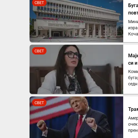
СВЕТ
Буг
пов
Мини
изра
Коча
СВЕТ
Мај
си 
Коми
буга
седн
мајк
СВЕТ
Тра
Амер
очек
прен
аме