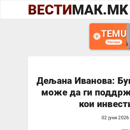
ВЕСТИ
МАК.MK
TEMU
Реклама
Дељана Иванова: Буг
може да ги поддрж
кои инвест
02 јуни 2026