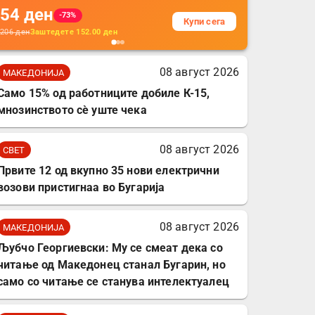
54
ден
додатоци за заштита на
-73%
Купи сега
кабли, без батерија, за
206
ден
Заштедете
152.00
ден
мобилни телефони,
комплет за заштита на
08 август 2026
МАКЕДОНИЈА
податочни линии
Само 15% од работниците добиле К-15,
мнозинството сè уште чека
08 август 2026
СВЕТ
Првите 12 од вкупно 35 нови електрични
возови пристигнаа во Бугарија
08 август 2026
МАКЕДОНИЈА
Љубчо Георгиевски: Му се смеат дека со
читање од Македонец станал Бугарин, но
само со читање се станува интелектуалец