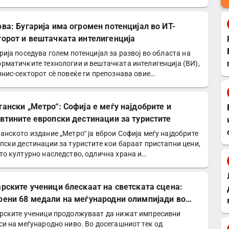
ова: Бугарија има огромен потенцијал во ИТ-
торот и вештачката интелигенција
рија поседува голем потенцијал за развој во областа на
рматичките технологии и вештачката интелигенција (ВИ),
знис-секторот сѐ повеќе ги препознава овие…
тански „Метро“: Софија е меѓу најдобрите и
евтините европски дестинации за туристите
анското издание „Метро“ ја вброи Софија меѓу најдобрите
пски дестинации за туристите кои бараат пристапни цени,
то културно наследство, одлична храна и…
арските ученици блескаат на светската сцена:
оени 68 медали на меѓународни олимпијади во
6 година
рските ученици продолжуваат да нижат импресивни
си на меѓународно ниво. Во досегашниот тек од