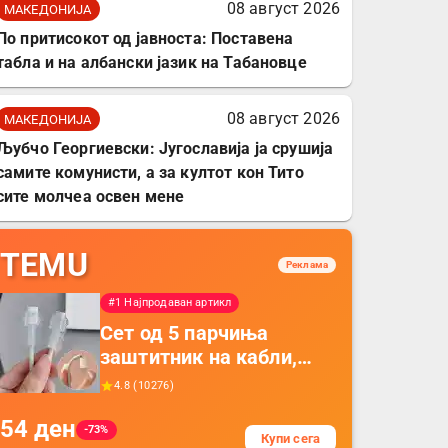
08 август 2026
МАКЕДОНИЈА
По притисокот од јавноста: Поставена
табла и на албански јазик на Табановце
08 август 2026
МАКЕДОНИЈА
Љубчо Георгиевски: Југославија ја срушија
самите комунисти, а за култот кон Тито
сите молчеа освен мене
TEMU
Реклама
#1 Најпродаван артикл
Сет од 5 парчиња
заштитник на кабли,
прекривка за заштита
4.8
(
10276
)
на кабли од ТПУ,
54
ден
додатоци за заштита на
-73%
Купи сега