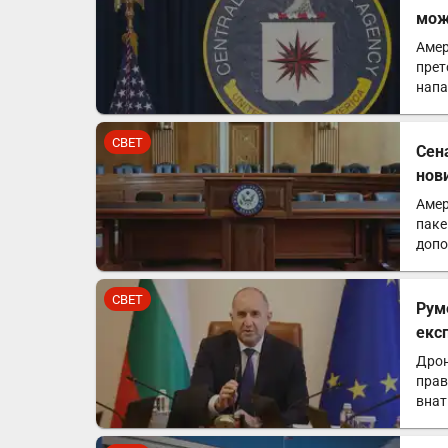
мож
Амер
прет
напа
СВЕТ
Сен
нов
Амер
паке
допо
војн
СВЕТ
Рум
екс
Дрон
прав
внат
лиц