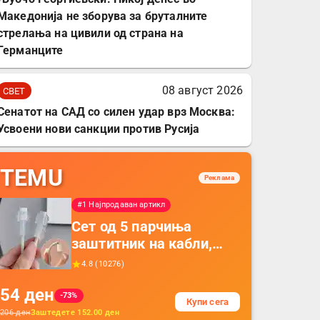
Македонија не зборува за бруталните
стрелања на цивили од страна на
Германците
08 август 2026
СВЕТ
Сенатот на САД со силен удар врз Москва:
Усвоени нови санкции против Русија
TEMU
Реклама
#1 Најпродаван артикл
Сет од 5 парчиња
заштитник на кабли,
прекривка за заштита
4.8
(
10276
)
на кабли од ТПУ,
54
ден
додатоци за заштита на
-73%
Купи сега
кабли, без батерија, за
206
ден
Заштедете
152.00
ден