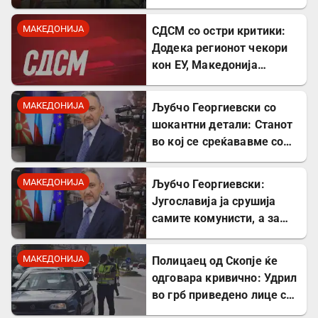
тешка провокација
МАКЕДОНИЈА
СДСМ со остри критики:
Додека регионот чекори
кон ЕУ, Македонија
станува „слепо црево“ на
Балканот
МАКЕДОНИЈА
Љубчо Георгиевски со
шокантни детали: Станот
во кој се среќававме со
Богдановски бил купен со
пари од УДБА
МАКЕДОНИЈА
Љубчо Георгиевски:
Југославија ја срушија
самите комунисти, а за
култот кон Тито сите
молчеа освен мене
МАКЕДОНИЈА
Полицаец од Скопје ќе
одговара кривично: Удрил
во грб приведено лице со
лисици на рацете