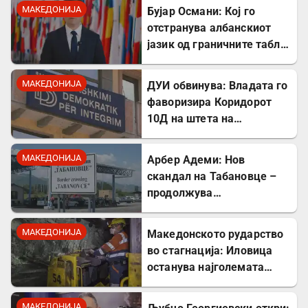
МАКЕДОНИЈА
Бујар Османи: Кој го
отстранува албанскиот
јазик од граничните табли,
директно го крши законот!
МАКЕДОНИЈА
ДУИ обвинува: Владата го
фаворизира Коридорот
10Д на штета на
стратешкиот Коридор 8
МАКЕДОНИЈА
Арбер Адеми: Нов
скандал на Табановце –
продолжува
дискриминацијата кон
албанскиот јазик
МАКЕДОНИЈА
Македонското рударство
во стагнација: Иловица
останува најголемата
неискористена можност
за економски раст
МАКЕДОНИЈА