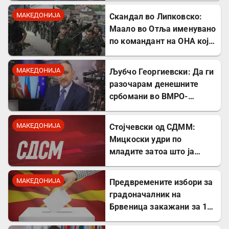
море ми ја сменија
МАКЕДОНИЈА
Скандал во Липковско:
сликата
Маало во Отља именувано
по командант на ОНА кој
се бореше против
државата
МАКЕДОНИЈА
Љубчо Георгиевски: Да ги
разочарам денешните
србомани во ВМРО-
ДПМНЕ, говорите на
Драган Богдановски беа
МАКЕДОНИЈА
Стојчевски од СДММ:
против Србославија
Мицкоски удри по
младите затоа што ја
кажаа вистината, но тие
не се плашат и ќе победат!
МАКЕДОНИЈА
Предвремените избори за
градоначалник на
Брвеница закажани за 18
октомври