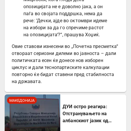
опозицијата не е доволно јака, а он
паѓа во својата поддршка, нема да
рече: ’Дечки, ајде во октомври идеме
на избори за да го спречиме растот
на опозицијата‘?“, прашува Хоџиќ.
Овие ставови изнесени во „Почетна пресметка“
отвораат сериозни дилеми во јавноста – дали
политичката есен ќе донесе нов изборен
циклус и дали теснопартиските калкулации
повторно ќе бидат ставени пред стабилноста
на државата.
МАКЕДОНИЈА
ДУИ остро реагира:
Отстранувањето на
албанскиот јазик од
таблите на Табановце е