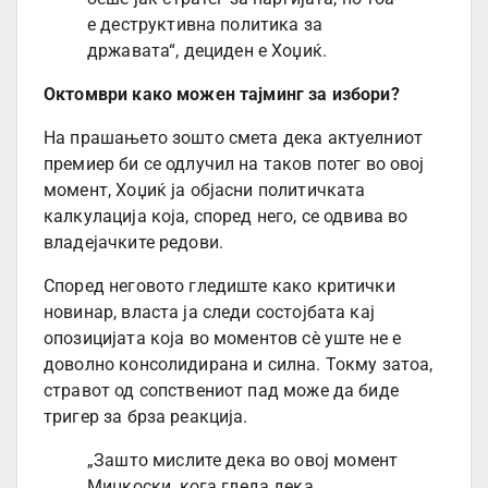
е деструктивна политика за
државата“, дециден е Хоџиќ.
Октомври како можен тајминг за избори?
На прашањето зошто смета дека актуелниот
премиер би се одлучил на таков потег во овој
момент, Хоџиќ ја објасни политичката
калкулација која, според него, се одвива во
владејачките редови.
Според неговото гледиште како критички
новинар, власта ја следи состојбата кај
опозицијата која во моментов сè уште не е
доволно консолидирана и силна. Токму затоа,
стравот од сопствениот пад може да биде
тригер за брза реакција.
„Зашто мислите дека во овој момент
Мицкоски, кога гледа дека