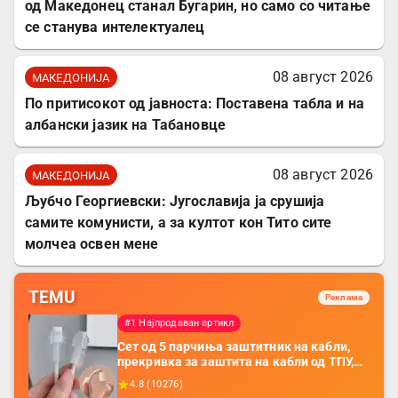
од Македонец станал Бугарин, но само со читање
се станува интелектуалец
08 август 2026
МАКЕДОНИЈА
По притисокот од јавноста: Поставена табла и на
албански јазик на Табановце
08 август 2026
МАКЕДОНИЈА
Љубчо Георгиевски: Југославија ја срушија
самите комунисти, а за култот кон Тито сите
молчеа освен мене
TEMU
Реклама
#1 Најпродаван артикл
Сет од 5 парчиња заштитник на кабли,
прекривка за заштита на кабли од ТПУ,
додатоци за заштита на кабли, без
4.8
(
10276
)
батерија, за мобилни телефони, комплет