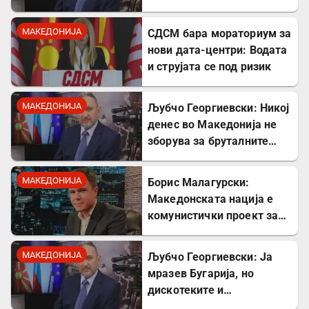
култот кон Тито сите
молчеа освен мене
МАКЕДОНИЈА
СДСМ бара мораториум за
нови дата-центри: Водата
и струјата се под ризик
МАКЕДОНИЈА
Љубчо Георгиевски: Никој
денес во Македонија не
зборува за бруталните
стрелања на цивили од
страна на Германците
МАКЕДОНИЈА
Борис Малагурски:
Македонската нација е
комунистички проект за
поткопување на српскиот
идентитет
МАКЕДОНИЈА
Љубчо Георгиевски: Ја
мразев Бугарија, но
дискотеките и
рестораните на Црното