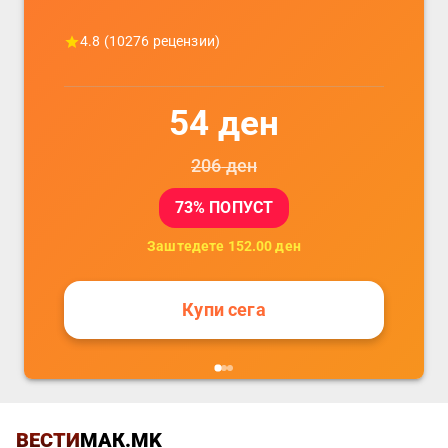
4.8
(
10276
рецензии)
54
ден
206
ден
73
% ПОПУСТ
Заштедете
152.00
ден
Купи сега
ВЕСТИ
МАК.MK