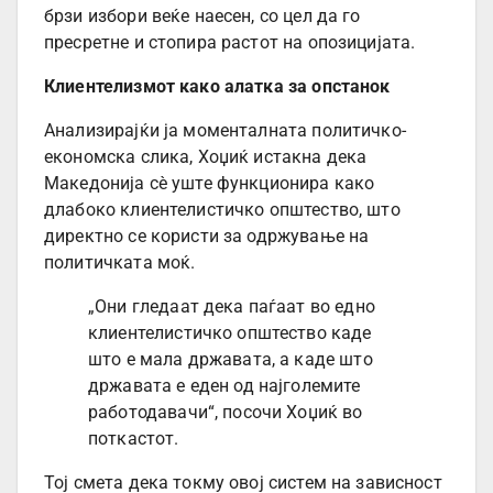
брзи избори веќе наесен, со цел да го
пресретне и стопира растот на опозицијата.
Клиентелизмот како алатка за опстанок
Анализирајќи ја моменталната политичко-
економска слика, Хоџиќ истакна дека
Македонија сè уште функционира како
длабоко клиентелистичко општество, што
директно се користи за одржување на
политичката моќ.
„Они гледаат дека паѓаат во едно
клиентелистичко општество каде
што е мала државата, а каде што
државата е еден од најголемите
работодавачи“, посочи Хоџиќ во
поткастот.
Тој смета дека токму овој систем на зависност