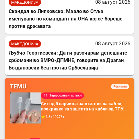
08 август 2026
МАКЕДОНИЈА
Скандал во Липковско: Маало во Отља
именувано по командант на ОНА кој се бореше
против државата
08 август 2026
МАКЕДОНИЈА
Љубчо Георгиевски: Да ги разочарам денешните
србомани во ВМРО-ДПМНЕ, говорите на Драган
Богдановски беа против Србославија
TEMU
Реклама
#1 Најпродаван артикл
Сет од 5 парчиња заштитник на кабли,
прекривка за заштита на кабли од ТПУ,
додатоци за заштита на кабли, без
4.8
(
10276
)
батерија, за мобилни телефони, комплет
за заштита на податочни линии