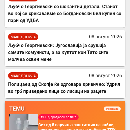
Љубчо Георгиевски со шокантни детали: Станот
во кој се среќававме со Богдановски бил купен со
пари од УДБА
08 август 2026
МАКЕДОНИЈА
Љубчо Георгиевски: Југославија ја срушија
самите комунисти, а за култот кон Тито сите
молчеа освен мене
08 август 2026
МАКЕДОНИЈА
Полицаец од Скопје ќе одговара кривично: Удрил
во грб приведено лице со лисици на рацете
TEMU
Реклама
#1 Најпродаван артикл
Сет од 5 парчиња заштитник на кабли,
прекривка за заштита на кабли од ТПУ,