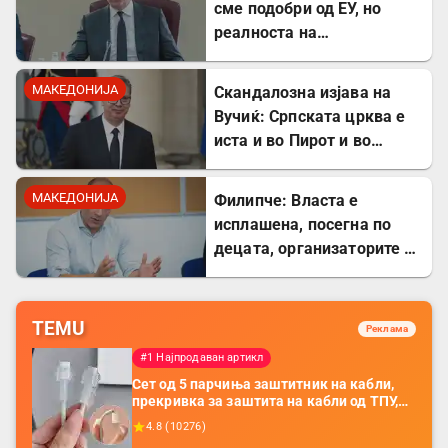
сме подобри од ЕУ, но
реалноста на
потрошувачката кошница
го демантира
МАКЕДОНИЈА
Скандалозна изјава на
Вучиќ: Српската црква е
иста и во Пирот и во
Скопје
МАКЕДОНИЈА
Филипче: Власта е
исплашена, посегна по
децата, организаторите и
напаѓачите мора да
одговараат
TEMU
Реклама
#1 Најпродаван артикл
Сет од 5 парчиња заштитник на кабли,
прекривка за заштита на кабли од ТПУ,
додатоци за заштита на кабли, без
4.8
(
10276
)
батерија, за мобилни телефони, комплет