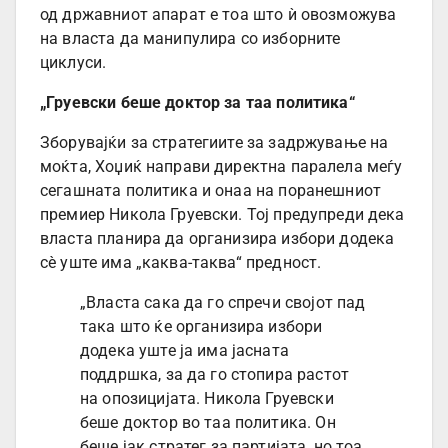
од државниот апарат е тоа што ѝ овозможува
на власта да манипулира со изборните
циклуси.
„Груевски беше доктор за таа политика“
Зборувајќи за стратегиите за задржување на
моќта, Хоџиќ направи директна паралела меѓу
сегашната политика и онаа на поранешниот
премиер Никола Груевски. Тој предупреди дека
власта планира да организира избори додека
сè уште има „каква-таква“ предност.
„Власта сака да го спречи својот пад
така што ќе организира избори
додека уште ја има јасната
поддршка, за да го стопира растот
на опозицијата. Никола Груевски
беше доктор во таа политика. Он
беше јак стратег за партијата, но тоа