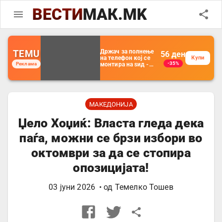
ВЕСТИ
МАК.MK
TEMU
Држач за полнење
56
ден
на телефон кој се
Купи
-35%
Реклама
монтира на ѕид -
Мултифункционален
пластичен
организатор за
чување на покрај
кревет и за ТВ
далечински
МАКЕДОНИЈА
управувач
Џело Хоџиќ: Власта гледа дека
паѓа, можни се брзи избори во
октомври за да се стопира
опозицијата!
03 јуни 2026
• од
Темелко Тошев