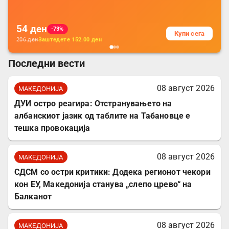
за заштита на податочни линии
54
ден
-73%
Купи сега
206
ден
Заштедете
152.00
ден
Последни вести
08 август 2026
МАКЕДОНИЈА
ДУИ остро реагира: Отстранувањето на
албанскиот јазик од таблите на Табановце е
тешка провокација
08 август 2026
МАКЕДОНИЈА
СДСМ со остри критики: Додека регионот чекори
кон ЕУ, Македонија станува „слепо црево“ на
Балканот
08 август 2026
МАКЕДОНИЈА