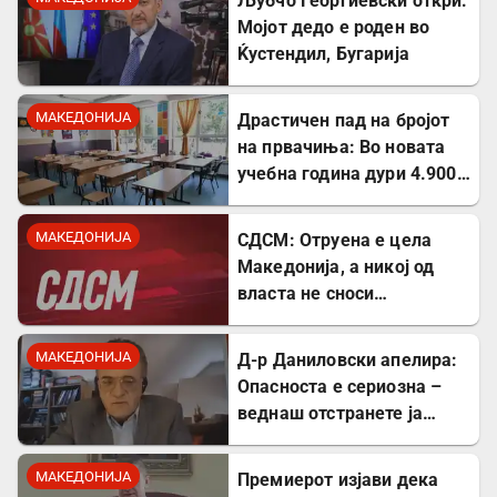
Љубчо Георгиевски откри:
Мојот дедо е роден во
Ќустендил, Бугарија
МАКЕДОНИЈА
Драстичен пад на бројот
на првачиња: Во новата
учебна година дури 4.900
помалку ученици во прво
одделение
МАКЕДОНИЈА
СДСМ: Отруена е цела
Македонија, а никој од
власта не сноси
одговорност
МАКЕДОНИЈА
Д-р Даниловски апелира:
Опасноста е сериозна –
веднаш отстранете ја
застоената вода за да се
заштитите од
МАКЕДОНИЈА
Премиерот изјави дека
западнонилска треска!