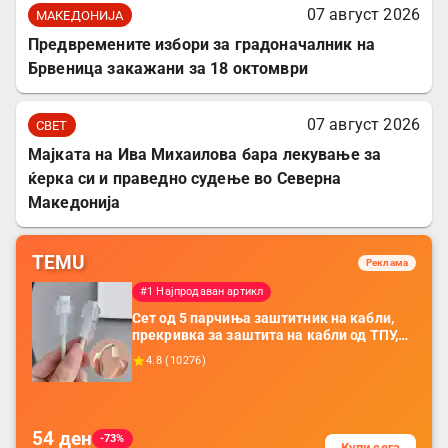
07 август 2026
МАКЕДОНИЈА
Предвремените избори за градоначалник на
Брвеница закажани за 18 октомври
07 август 2026
СВЕТ
Мајката на Ива Михаилова бара лекување за
ќерка си и праведно судење во Северна
Македонија
TEMU
Реклама
#1 Најпродаван артикл
Сет од 5 парчиња заштитник на кабли,
прекривка за заштита на кабли од ТПУ,
додатоци за заштита на кабли, без
4.8
(
10276
)
батерија, за мобилни телефони, комплет
за заштита на податочни линии
54
ден
-73%
Купи сега