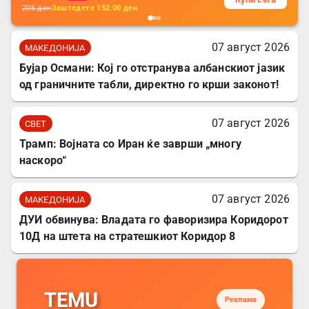
206
ден
Заштедете
152.00
ден
07 август 2026
МАКЕДОНИЈА
Бујар Османи: Кој го отстранува албанскиот јазик
од граничните табли, директно го крши законот!
07 август 2026
СВЕТ
Трамп: Војната со Иран ќе заврши „многу
наскоро“
07 август 2026
МАКЕДОНИЈА
ДУИ обвинува: Владата го фаворизира Коридорот
10Д на штета на стратешкиот Коридор 8
TEMU
Реклама