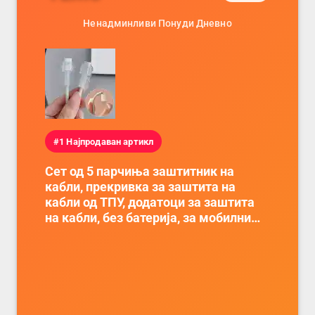
Ненадминливи Понуди Дневно
#1 Најпродаван артикл
Сет од 5 парчиња заштитник на
кабли, прекривка за заштита на
кабли од ТПУ, додатоци за заштита
на кабли, без батерија, за мобилни
телефони, комплет за заштита на
податочни линии