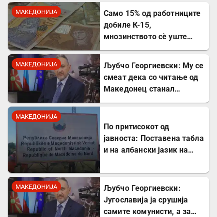
МАКЕДОНИЈА
Само 15% од работниците
добиле К-15,
мнозинството сè уште
чека
МАКЕДОНИЈА
Љубчо Георгиевски: Му се
смеат дека со читање од
Македонец станал
Бугарин, но само со
читање се станува
МАКЕДОНИЈА
интелектуалец
По притисокот од
јавноста: Поставена табла
и на албански јазик на
Табановце
МАКЕДОНИЈА
Љубчо Георгиевски:
Југославија ја срушија
самите комунисти, а за