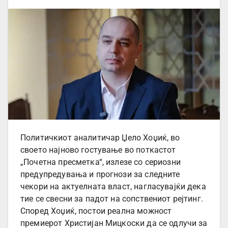
Политичкиот аналитичар Џело Хоџиќ, во
своето најново гостување во поткастот
„Почетна пресметка“, излезе со сериозни
предупредувања и прогнози за следните
чекори на актуелната власт, нагласувајќи дека
тие се свесни за падот на сопствениот рејтинг.
Според Хоџиќ, постои реална можност
премиерот Христијан Мицкоски да се одлучи за