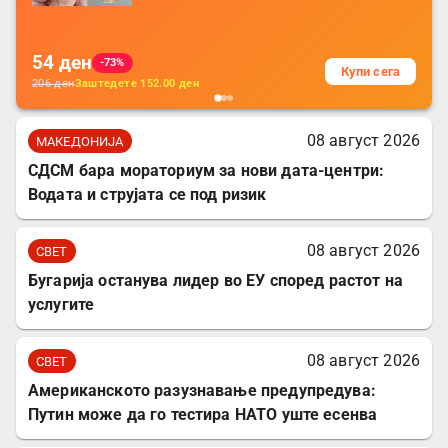
за заштита на податочни линии
54
ден
-73%
Купи сега
206
ден
Заштедете
152.00
ден
08 август 2026
МАКЕДОНИЈА
СДСМ бара мораториум за нови дата-центри:
Водата и струјата се под ризик
08 август 2026
СВЕТ
Бугарија останува лидер во ЕУ според растот на
услугите
08 август 2026
СВЕТ
Американското разузнавање предупредува:
Путин може да го тестира НАТО уште есенва