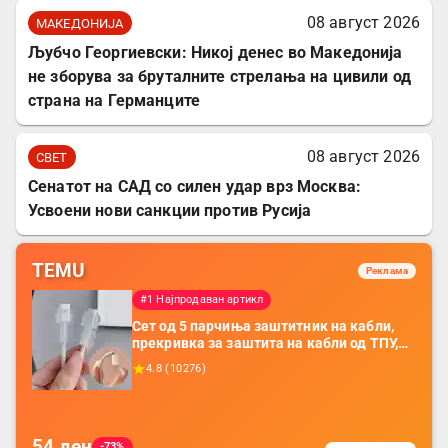
08 август 2026
МАКЕДОНИЈА
Љубчо Георгиевски: Никој денес во Македонија
не зборува за бруталните стрелања на цивили од
страна на Германците
08 август 2026
СВЕТ
Сенатот на САД со силен удар врз Москва:
Усвоени нови санкции против Русија
TEMU
Реклама
#1 Најпродаван артикл
Сет од 5 парчиња заштитник на кабли,
прекривка за заштита на кабли од ТПУ,
додатоци за заштита на кабли, без
4.8
(
10276
)
батерија, за мобилни телефони, комплет
за заштита на податочни линии
54
ден
-73%