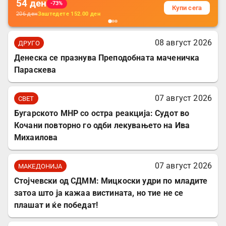
54
ден
-73%
Купи сега
206
ден
Заштедете
152.00
ден
08 август 2026
ДРУГО
Денеска се празнува Преподобната маченичка
Параскева
07 август 2026
СВЕТ
Бугарското МНР со остра реакција: Судот во
Кочани повторно го одби лекувањето на Ива
Михаилова
07 август 2026
МАКЕДОНИЈА
Стојчевски од СДММ: Мицкоски удри по младите
затоа што ја кажаа вистината, но тие не се
плашат и ќе победат!