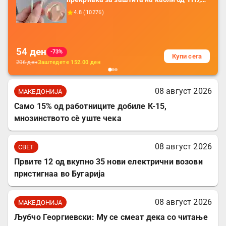
додатоци за заштита на кабли, без
4.8
(
10276
)
батерија, за мобилни телефони, комплет
за заштита на податочни линии
54
ден
-73%
Купи сега
206
ден
Заштедете
152.00
ден
08 август 2026
МАКЕДОНИЈА
Само 15% од работниците добиле К-15,
мнозинството сè уште чека
08 август 2026
СВЕТ
Првите 12 од вкупно 35 нови електрични возови
пристигнаа во Бугарија
08 август 2026
МАКЕДОНИЈА
Љубчо Георгиевски: Му се смеат дека со читање