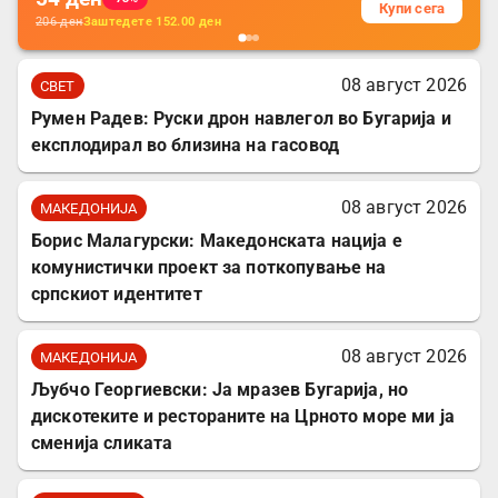
Купи сега
206
ден
Заштедете
152.00
ден
08 август 2026
СВЕТ
Румен Радев: Руски дрон навлегол во Бугарија и
експлодирал во близина на гасовод
08 август 2026
МАКЕДОНИЈА
Борис Малагурски: Македонската нација е
комунистички проект за поткопување на
српскиот идентитет
08 август 2026
МАКЕДОНИЈА
Љубчо Георгиевски: Ја мразев Бугарија, но
дискотеките и рестораните на Црното море ми ја
сменија сликата