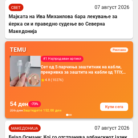
07 август 2026
СВЕТ
Мајката на Ива Михаилова бара лекување за
ќерка си и праведно судење во Северна
Македонија
TEMU
Реклама
#1 Најпродаван артикл
Сет од 5 парчиња заштитник на кабли,
прекривка за заштита на кабли од ТПУ,
додатоци за заштита на кабли, без
4.8
(
10276
)
батерија, за мобилни телефони, комплет
за заштита на податочни линии
54
ден
-73%
Купи сега
206
ден
Заштедете
152.00
ден
07 август 2026
МАКЕДОНИЈА
Бујар Османи: Кој го отстранува албанскиот јазик