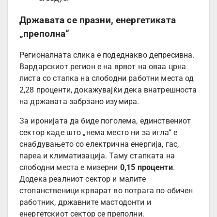
Државата се празни, енергетиката
„преполна“
Регионалната слика е подеднакво депресивна.
Вардарскиот регион е на врвот на оваа црна
листа со стапка на слободни работни места од
2,28 проценти, докажувајќи дека внатрешноста
на државата забрзано изумира.
За иронијата да биде поголема, единствениот
сектор каде што „нема место ни за игла“ е
снабдувањето со електрична енергија, гас,
пареа и климатизација. Таму стапката на
слободни места е мизерни
0,15 проценти
.
Додека реалниот сектор и малите
стопанственици крварат во потрага по обичен
работник, државните мастодонти и
енергетскиот сектор се преполни.