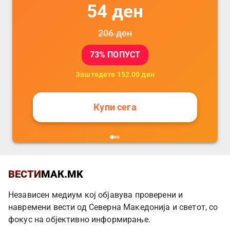
54
ден
206
ден
73
% ПОПУСТ
Заштедете
152.00
ден
Купи сега
ВЕСТИ
МАК.MK
Независен медиум кој објавува проверени и
навремени вести од Северна Македонија и светот, со
фокус на објективно информирање.