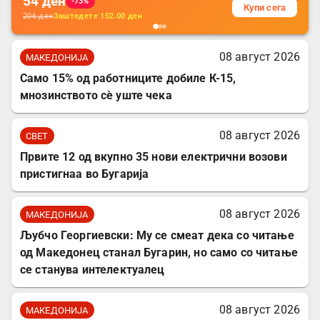
54
ден
-73%
Купи сега
206
ден
Заштедете
152.00
ден
08 август 2026
МАКЕДОНИЈА
Само 15% од работниците добиле К-15,
мнозинството сè уште чека
08 август 2026
СВЕТ
Првите 12 од вкупно 35 нови електрични возови
пристигнаа во Бугарија
08 август 2026
МАКЕДОНИЈА
Љубчо Георгиевски: Му се смеат дека со читање
од Македонец станал Бугарин, но само со читање
се станува интелектуалец
08 август 2026
МАКЕДОНИЈА