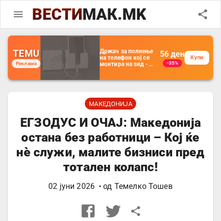
ВЕСТИ
МАК.MK
TEMU
Држач за полнење
56
ден
на телефон кој се
Купи
-35%
Реклама
монтира на ѕид -
Мултифункционален
пластичен
организатор за
чување на покрај
кревет и за ТВ
далечински
МАКЕДОНИЈА
управувач
ЕГЗОДУС И ОЧАЈ: Македонија
остана без работници – Кој ќе
нѐ служи, малите бизниси пред
тотален колапс!
02 јуни 2026
• од
Темелко Тошев