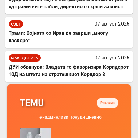
од граничните табли, директно го крши законот!
07 август 2026
СВЕТ
Трамп: Војната со Иран ќе заврши „многу
наскоро“
07 август 2026
МАКЕДОНИЈА
ДУИ обвинува: Владата го фаворизира Коридорот
10Д на штета на стратешкиот Коридор 8
TEMU
Реклама
Ненадминливи Понуди Дневно