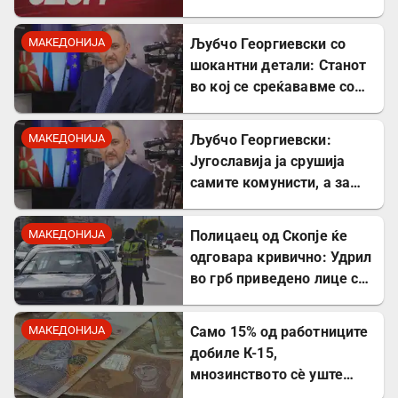
станува „слепо црево“ на
Балканот
МАКЕДОНИЈА
Љубчо Георгиевски со
шокантни детали: Станот
во кој се среќававме со
Богдановски бил купен со
пари од УДБА
МАКЕДОНИЈА
Љубчо Георгиевски:
Југославија ја срушија
самите комунисти, а за
култот кон Тито сите
молчеа освен мене
МАКЕДОНИЈА
Полицаец од Скопје ќе
одговара кривично: Удрил
во грб приведено лице со
лисици на рацете
МАКЕДОНИЈА
Само 15% од работниците
добиле К-15,
мнозинството сè уште
чека