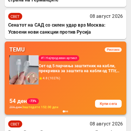
08 август 2026
СВЕТ
Сенатот на САД со силен удар врз Москва:
Усвоени нови санкции против Русија
TEMU
Реклама
#1 Најпродаван артикл
Сет од 5 парчиња заштитник на кабли,
прекривка за заштита на кабли од ТПУ,
додатоци за заштита на кабли, без
4.8
(
10276
)
батерија, за мобилни телефони, комплет
за заштита на податочни линии
54
ден
-73%
Купи сега
206
ден
Заштедете
152.00
ден
08 август 2026
СВЕТ