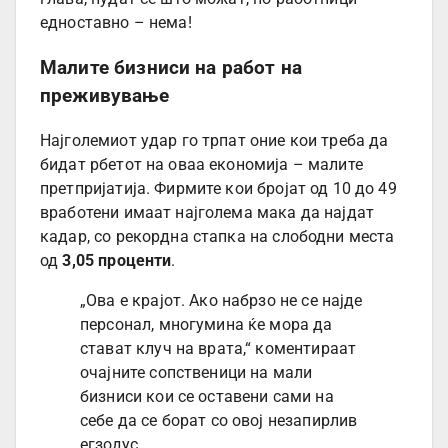
едноставно – нема!
Малите бизниси на работ на
преживување
Најголемиот удар го трпат оние кои треба да
бидат рбетот на оваа економија – малите
претпријатија. Фирмите кои бројат од 10 до 49
вработени имаат најголема мака да најдат
кадар, со рекордна стапка на слободни места
од
3,05 проценти
.
„Ова е крајот. Ако набрзо не се најде
персонал, многумина ќе мора да
стават клуч на врата,“ коментираат
очајните сопственици на мали
бизниси кои се оставени сами на
себе да се борат со овој незапирлив
егзодус.