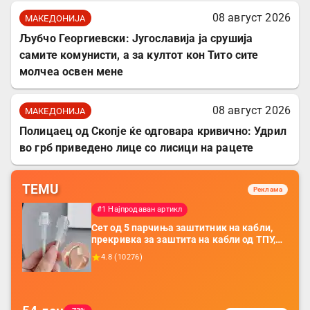
08 август 2026
МАКЕДОНИЈА
Љубчо Георгиевски: Југославија ја срушија
самите комунисти, а за култот кон Тито сите
молчеа освен мене
08 август 2026
МАКЕДОНИЈА
Полицаец од Скопје ќе одговара кривично: Удрил
во грб приведено лице со лисици на рацете
TEMU
Реклама
#1 Најпродаван артикл
Сет од 5 парчиња заштитник на кабли,
прекривка за заштита на кабли од ТПУ,
додатоци за заштита на кабли, без
4.8
(
10276
)
батерија, за мобилни телефони, комплет
за заштита на податочни линии