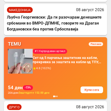
08 август 2026
МАКЕДОНИЈА
Љубчо Георгиевски: Да ги разочарам денешните
србомани во ВМРО-ДПМНЕ, говорите на Драган
Богдановски беа против Србославија
TEMU
Реклама
#1 Најпродаван артикл
Сет од 5 парчиња заштитник на кабли,
прекривка за заштита на кабли од ТПУ,
додатоци за заштита на кабли, без
4.8
(
10276
)
батерија, за мобилни телефони, комплет
за заштита на податочни линии
54
ден
-73%
Купи сега
206
ден
Заштедете
152.00
ден
08 август 2026
ДРУГО