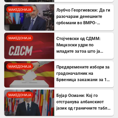
се бореше против
државата
МАКЕДОНИЈА
Љубчо Георгиевски: Да ги
разочарам денешните
србомани во ВМРО-
ДПМНЕ, говорите на
Драган Богдановски беа
МАКЕДОНИЈА
Стојчевски од СДММ:
против Србославија
Мицкоски удри по
младите затоа што ја
кажаа вистината, но тие
не се плашат и ќе победат!
МАКЕДОНИЈА
Предвремените избори за
градоначалник на
Брвеница закажани за 18
октомври
МАКЕДОНИЈА
Бујар Османи: Кој го
отстранува албанскиот
јазик од граничните табли,
директно го крши законот!