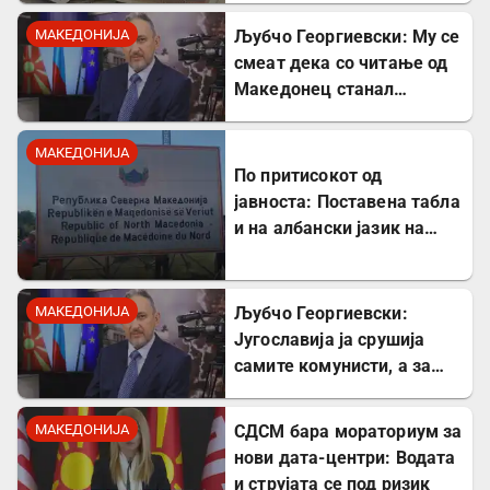
МАКЕДОНИЈА
Љубчо Георгиевски: Му се
смеат дека со читање од
Македонец станал
Бугарин, но само со
читање се станува
МАКЕДОНИЈА
интелектуалец
По притисокот од
јавноста: Поставена табла
и на албански јазик на
Табановце
МАКЕДОНИЈА
Љубчо Георгиевски:
Југославија ја срушија
самите комунисти, а за
култот кон Тито сите
молчеа освен мене
МАКЕДОНИЈА
СДСМ бара мораториум за
нови дата-центри: Водата
и струјата се под ризик