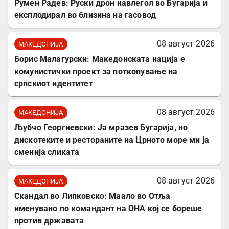
Румен Радев: Руски дрон навлегол во Бугарија и
експлодирал во близина на гасовод
08 август 2026
МАКЕДОНИЈА
Борис Малагурски: Македонската нација е
комунистички проект за поткопување на
српскиот идентитет
08 август 2026
МАКЕДОНИЈА
Љубчо Георгиевски: Ја мразев Бугарија, но
дискотеките и рестораните на Црното море ми ја
сменија сликата
08 август 2026
МАКЕДОНИЈА
Скандал во Липковско: Маало во Отља
именувано по командант на ОНА кој се бореше
против државата