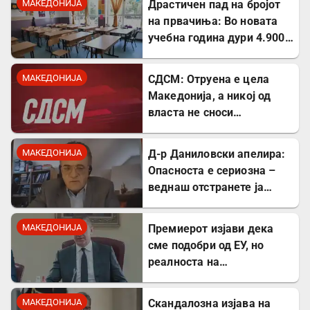
МАКЕДОНИЈА
Драстичен пад на бројот
на првачиња: Во новата
учебна година дури 4.900
помалку ученици во прво
одделение
МАКЕДОНИЈА
СДСМ: Отруена е цела
Македонија, а никој од
власта не сноси
одговорност
МАКЕДОНИЈА
Д-р Даниловски апелира:
Опасноста е сериозна –
веднаш отстранете ја
застоената вода за да се
заштитите од
МАКЕДОНИЈА
Премиерот изјави дека
западнонилска треска!
сме подобри од ЕУ, но
реалноста на
потрошувачката кошница
го демантира
МАКЕДОНИЈА
Скандалозна изјава на