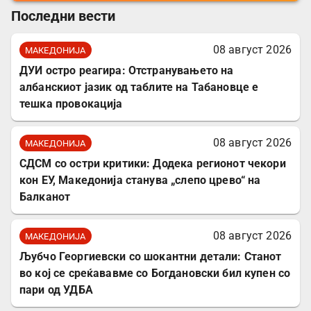
Последни вести
08 август 2026
МАКЕДОНИЈА
ДУИ остро реагира: Отстранувањето на
албанскиот јазик од таблите на Табановце е
тешка провокација
08 август 2026
МАКЕДОНИЈА
СДСМ со остри критики: Додека регионот чекори
кон ЕУ, Македонија станува „слепо црево“ на
Балканот
08 август 2026
МАКЕДОНИЈА
Љубчо Георгиевски со шокантни детали: Станот
во кој се среќававме со Богдановски бил купен со
пари од УДБА