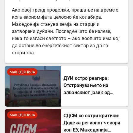
Ако овој тренд продолжи, прашање на време е
кога економијата целосно ќе колабира.
Македонија станува земја на старци и
затворени дуќани. Последен што ќе излезе,
нека го изгаси светлото – ако воопшто има кој
да остане во енергетскиот сектор за да го
стори тоа.
МАКЕДОНИЈА
ДУИ остро реагира:
Отстранувањето на
албанскиот јазик од
таблите на Табановце е
тешка провокација
МАКЕДОНИЈА
СДСМ со остри критики:
Додека регионот чекори
кон ЕУ, Македонија