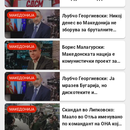
МАКЕДОНИЈА
Љубчо Георгиевски: Никој
денес во Македонија не
зборува за бруталните
стрелања на цивили од
страна на Германците
МАКЕДОНИЈА
Борис Малагурски:
Македонската нација е
комунистички проект за
поткопување на српскиот
идентитет
МАКЕДОНИЈА
Љубчо Георгиевски: Ја
мразев Бугарија, но
дискотеките и
рестораните на Црното
море ми ја сменија
МАКЕДОНИЈА
Скандал во Липковско:
сликата
Маало во Отља именувано
по командант на ОНА кој