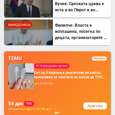
Вучиќ: Српската црква е
иста и во Пирот и во
Скопје
МАКЕДОНИЈА
Филипче: Власта е
исплашена, посегна по
децата, организаторите и
напаѓачите мора да
одговараат
TEMU
Реклама
#1 Најпродаван артикл
Сет од 5 парчиња заштитник на кабли,
прекривка за заштита на кабли од ТПУ,
додатоци за заштита на кабли, без
4.8
(
10276
)
батерија, за мобилни телефони, комплет
за заштита на податочни линии
54
ден
-73%
Купи сега
206
ден
Заштедете
152.00
ден