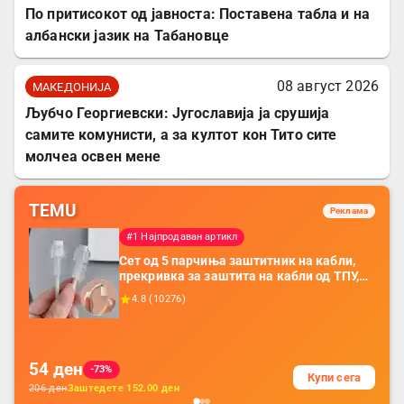
По притисокот од јавноста: Поставена табла и на
албански јазик на Табановце
08 август 2026
МАКЕДОНИЈА
Љубчо Георгиевски: Југославија ја срушија
самите комунисти, а за култот кон Тито сите
молчеа освен мене
TEMU
Реклама
#1 Најпродаван артикл
Сет од 5 парчиња заштитник на кабли,
прекривка за заштита на кабли од ТПУ,
додатоци за заштита на кабли, без
4.8
(
10276
)
батерија, за мобилни телефони, комплет
за заштита на податочни линии
54
ден
-73%
Купи сега
206
ден
Заштедете
152.00
ден