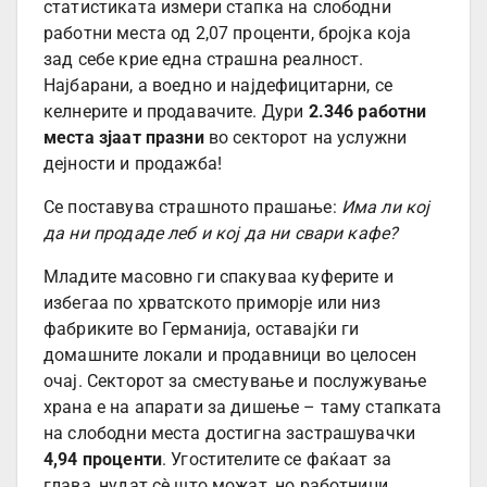
статистиката измери стапка на слободни
работни места од 2,07 проценти, бројка која
зад себе крие една страшна реалност.
Најбарани, а воедно и најдефицитарни, се
келнерите и продавачите. Дури
2.346 работни
места зјаат празни
во секторот на услужни
дејности и продажба!
Се поставува страшното прашање:
Има ли кој
да ни продаде леб и кој да ни свари кафе?
Младите масовно ги спакуваа куферите и
избегаа по хрватското приморје или низ
фабриките во Германија, оставајќи ги
домашните локали и продавници во целосен
очај. Секторот за сместување и послужување
храна е на апарати за дишење – таму стапката
на слободни места достигна застрашувачки
4,94 проценти
. Угостителите се фаќаат за
глава, нудат сѐ што можат, но работници