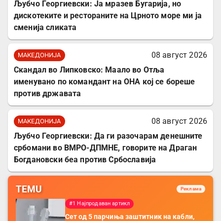
Љубчо Георгиевски: Ја мразев Бугарија, но
дискотеките и рестораните на Црното море ми ја
сменија сликата
08 август 2026
МАКЕДОНИЈА
Скандал во Липковско: Маало во Отља
именувано по командант на ОНА кој се бореше
против државата
08 август 2026
МАКЕДОНИЈА
Љубчо Георгиевски: Да ги разочарам денешните
србомани во ВМРО-ДПМНЕ, говорите на Драган
Богдановски беа против Србославија
TEMU
Реклама
#1 Најпродаван артикл
Сет од 5 парчиња заштитник на кабли,