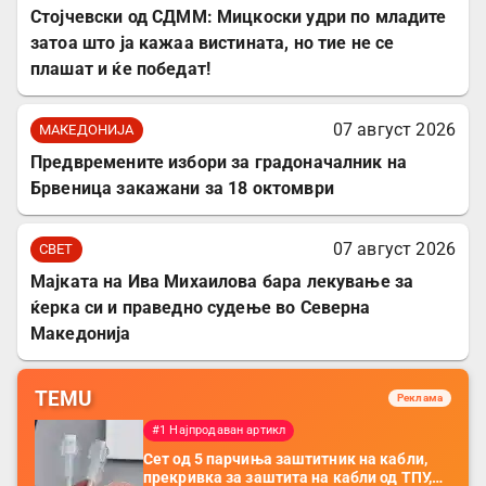
Стојчевски од СДММ: Мицкоски удри по младите
затоа што ја кажаа вистината, но тие не се
плашат и ќе победат!
07 август 2026
МАКЕДОНИЈА
Предвремените избори за градоначалник на
Брвеница закажани за 18 октомври
07 август 2026
СВЕТ
Мајката на Ива Михаилова бара лекување за
ќерка си и праведно судење во Северна
Македонија
TEMU
Реклама
#1 Најпродаван артикл
Сет од 5 парчиња заштитник на кабли,
прекривка за заштита на кабли од ТПУ,