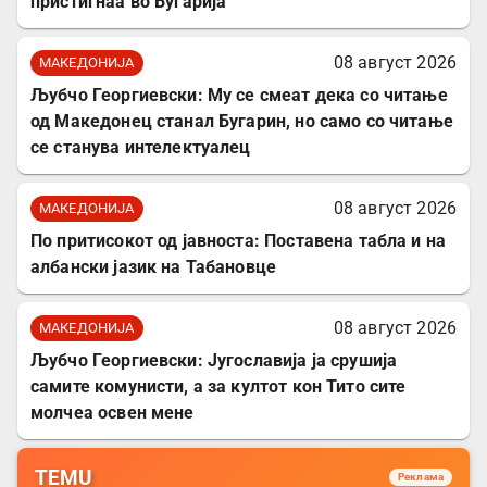
пристигнаа во Бугарија
08 август 2026
МАКЕДОНИЈА
Љубчо Георгиевски: Му се смеат дека со читање
од Македонец станал Бугарин, но само со читање
се станува интелектуалец
08 август 2026
МАКЕДОНИЈА
По притисокот од јавноста: Поставена табла и на
албански јазик на Табановце
08 август 2026
МАКЕДОНИЈА
Љубчо Георгиевски: Југославија ја срушија
самите комунисти, а за култот кон Тито сите
молчеа освен мене
TEMU
Реклама