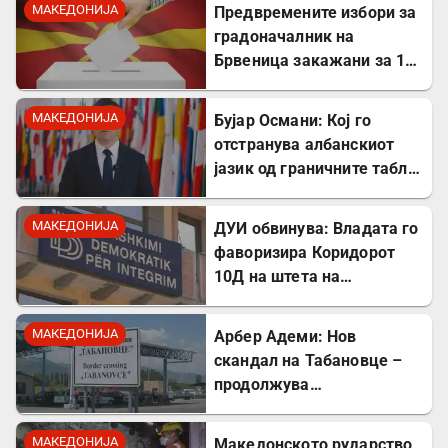
не се плашат и ќе победат!
МАКЕДОНИЈА
Предвремените избори за
градоначалник на
Брвеница закажани за 18
октомври
МАКЕДОНИЈА
Бујар Османи: Кој го
отстранува албанскиот
јазик од граничните табли,
директно го крши законот!
МАКЕДОНИЈА
ДУИ обвинува: Владата го
фаворизира Коридорот
10Д на штета на
стратешкиот Коридор 8
МАКЕДОНИЈА
Арбер Адеми: Нов
скандал на Табановце –
продолжува
дискриминацијата кон
албанскиот јазик
МАКЕДОНИЈА
Македонското рударство