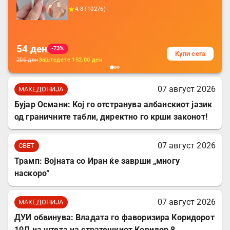
додатоци за заштита на кабли, без
4.8
(
10276
)
батерија, за мобилни телефони, комплет
за заштита на податочни линии
54
ден
-73%
Купи сега
206
ден
Заштедете
152.00
ден
07 август 2026
МАКЕДОНИЈА
Бујар Османи: Кој го отстранува албанскиот јазик
од граничните табли, директно го крши законот!
07 август 2026
СВЕТ
Трамп: Војната со Иран ќе заврши „многу
наскоро“
07 август 2026
МАКЕДОНИЈА
ДУИ обвинува: Владата го фаворизира Коридорот
10Д на штета на стратешкиот Коридор 8