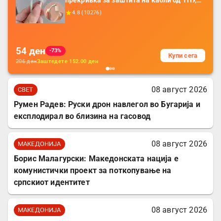
прекривка за заштита на кабли од ТПУ,
додатоци за заштита на кабли, без
4.8
(
10276
)
батерија, за мобилни телефони, комплет
за заштита на податочни линии
54
ден
-73%
Купи сега
206
ден
Заштедете
152.00
ден
08 август 2026
СВЕТ
Румен Радев: Руски дрон навлегол во Бугарија и
експлодирал во близина на гасовод
08 август 2026
МАКЕДОНИЈА
Борис Малагурски: Македонската нација е
комунистички проект за поткопување на
српскиот идентитет
08 август 2026
МАКЕДОНИЈА