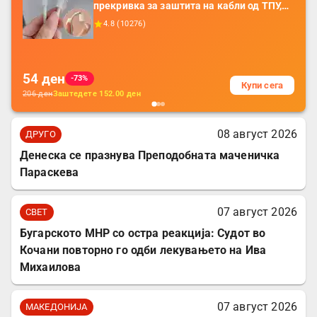
прекривка за заштита на кабли од ТПУ,
додатоци за заштита на кабли, без
4.8
(
10276
)
батерија, за мобилни телефони, комплет
за заштита на податочни линии
54
ден
-73%
Купи сега
206
ден
Заштедете
152.00
ден
08 август 2026
ДРУГО
Денеска се празнува Преподобната маченичка
Параскева
07 август 2026
СВЕТ
Бугарското МНР со остра реакција: Судот во
Кочани повторно го одби лекувањето на Ива
Михаилова
07 август 2026
МАКЕДОНИЈА