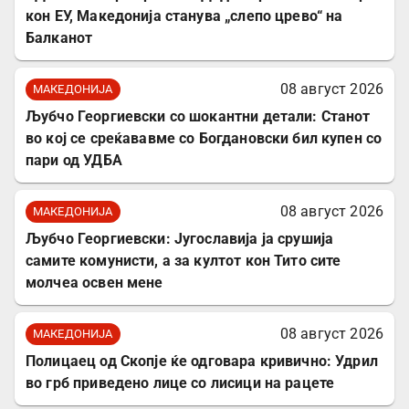
кон ЕУ, Македонија станува „слепо црево“ на
Балканот
08 август 2026
МАКЕДОНИЈА
Љубчо Георгиевски со шокантни детали: Станот
во кој се среќававме со Богдановски бил купен со
пари од УДБА
08 август 2026
МАКЕДОНИЈА
Љубчо Георгиевски: Југославија ја срушија
самите комунисти, а за култот кон Тито сите
молчеа освен мене
08 август 2026
МАКЕДОНИЈА
Полицаец од Скопје ќе одговара кривично: Удрил
во грб приведено лице со лисици на рацете