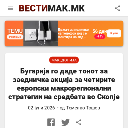
ВЕСТИ
МАК.MK
TEMU
Држач за полнење
56
ден
на телефон кој се
Купи
-35%
Реклама
монтира на ѕид -
Мултифункционален
пластичен
организатор за
чување на покрај
кревет и за ТВ
далечински
МАКЕДОНИЈА
управувач
Бугарија го даде тонот за
заедничка акција за четирите
европски макрорегионални
стратегии на средбата во Скопје
02 јуни 2026
• од
Темелко Тошев