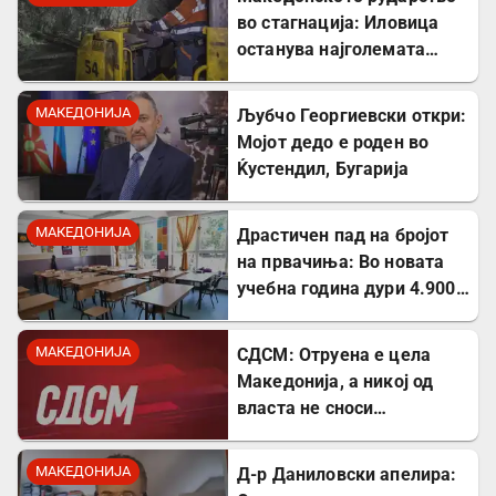
во стагнација: Иловица
останува најголемата
неискористена можност
за економски раст
МАКЕДОНИЈА
Љубчо Георгиевски откри:
Мојот дедо е роден во
Ќустендил, Бугарија
МАКЕДОНИЈА
Драстичен пад на бројот
на првачиња: Во новата
учебна година дури 4.900
помалку ученици во прво
одделение
МАКЕДОНИЈА
СДСМ: Отруена е цела
Македонија, а никој од
власта не сноси
одговорност
МАКЕДОНИЈА
Д-р Даниловски апелира: