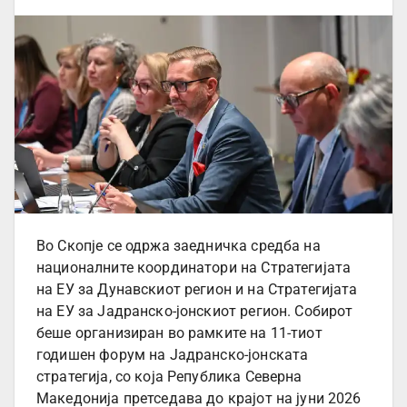
Во Скопје се одржа заедничка средба на
националните координатори на Стратегијата
на ЕУ за Дунавскиот регион и на Стратегијата
на ЕУ за Јадранско-јонскиот регион. Собирот
беше организиран во рамките на 11-тиот
годишен форум на Јадранско-јонската
стратегија, со која Република Северна
Македонија претседава до крајот на јуни 2026