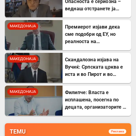
Опасноста е сериозна –
веднаш отстранете ја
застоената вода за да се
заштитите од
МАКЕДОНИЈА
Премиерот изјави дека
западнонилска треска!
сме подобри од ЕУ, но
реалноста на
потрошувачката кошница
го демантира
МАКЕДОНИЈА
Скандалозна изјава на
Вучиќ: Српската црква е
иста и во Пирот и во
Скопје
МАКЕДОНИЈА
Филипче: Власта е
исплашена, посегна по
децата, организаторите и
напаѓачите мора да
одговараат
TEMU
Реклама