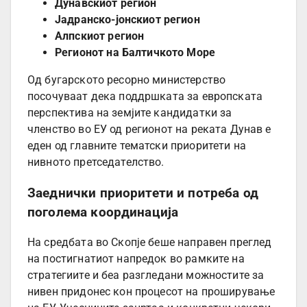
Дунавскиот регион
Јадранско-јонскиот регион
Алпскиот регион
Регионот на Балтичкото Море
Од бугарското ресорно министерство
посочуваат дека поддршката за европската
перспектива на земјите кандидатки за
членство во ЕУ од регионот на реката Дунав е
еден од главните тематски приоритети на
нивното претседателство.
Заеднички приоритети и потреба од
поголема координација
На средбата во Скопје беше направен преглед
на постигнатиот напредок во рамките на
стратегиите и беа разгледани можностите за
нивен придонес кон процесот на проширување