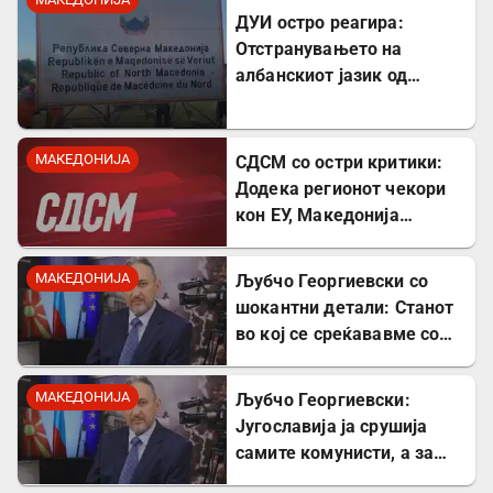
ДУИ остро реагира:
Отстранувањето на
албанскиот јазик од
таблите на Табановце е
тешка провокација
МАКЕДОНИЈА
СДСМ со остри критики:
Додека регионот чекори
кон ЕУ, Македонија
станува „слепо црево“ на
Балканот
МАКЕДОНИЈА
Љубчо Георгиевски со
шокантни детали: Станот
во кој се среќававме со
Богдановски бил купен со
пари од УДБА
МАКЕДОНИЈА
Љубчо Георгиевски:
Југославија ја срушија
самите комунисти, а за
култот кон Тито сите