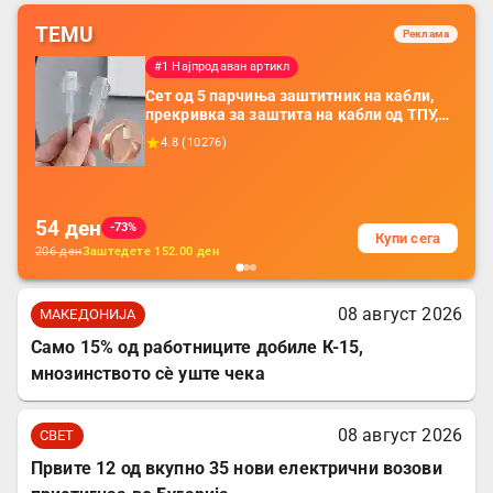
TEMU
Реклама
#1 Најпродаван артикл
Сет од 5 парчиња заштитник на кабли,
прекривка за заштита на кабли од ТПУ,
додатоци за заштита на кабли, без
4.8
(
10276
)
батерија, за мобилни телефони, комплет
за заштита на податочни линии
54
ден
-73%
Купи сега
206
ден
Заштедете
152.00
ден
08 август 2026
МАКЕДОНИЈА
Само 15% од работниците добиле К-15,
мнозинството сè уште чека
08 август 2026
СВЕТ
Првите 12 од вкупно 35 нови електрични возови