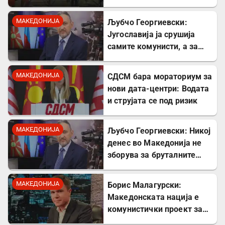
МАКЕДОНИЈА
Љубчо Георгиевски:
Југославија ја срушија
самите комунисти, а за
култот кон Тито сите
молчеа освен мене
МАКЕДОНИЈА
СДСМ бара мораториум за
нови дата-центри: Водата
и струјата се под ризик
МАКЕДОНИЈА
Љубчо Георгиевски: Никој
денес во Македонија не
зборува за бруталните
стрелања на цивили од
страна на Германците
МАКЕДОНИЈА
Борис Малагурски:
Македонската нација е
комунистички проект за
поткопување на српскиот