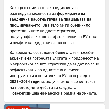
Како решение за овие предизвици, се
разгледува можноста за
формирање на
заедничка работна група за прашањата на
проширувањето
. Ова тело би ги обединило
претставниците на двете стратегии,
вклучувајќи ги како земјите членки на ЕУ, така
и земјите кандидатки за членство.
За време на состанокот беше ставен посебен
акцент и на потребата улогата и придонесот на
макрорегионалните стратегии да бидат појасно
рефлектирани во идните финансиски
инструменти и политики на ЕУ за периодот
2028–2034 година
, вклучително и во контекст
на претстојните дебати за следната
Повеќегодишна финансиска рамка на Унијата.
МАКЕДОНИЈА