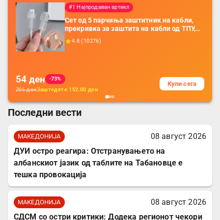
#1 Најпродаван артикл
Сет од 5 парчиња заштитник на кабли,
прекривка за заштита на кабли од ТПУ,
додатоци за заштита на кабли, без
4.8
(
10276
)
батерија, за мобилни телефони, комплет
за заштита на податочни линии
54
ден
-73%
Купи сега
206
ден
Заштедете
152.00
ден
Последни вести
08 август 2026
МАКЕДОНИЈА
ДУИ остро реагира: Отстранувањето на
албанскиот јазик од таблите на Табановце е
тешка провокација
08 август 2026
МАКЕДОНИЈА
СДСМ со остри критики: Додека регионот чекори