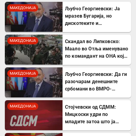
идентитет
МАКЕДОНИЈА
Љубчо Георгиевски: Ја
мразев Бугарија, но
дискотеките и
рестораните на Црното
море ми ја сменија
МАКЕДОНИЈА
Скандал во Липковско:
сликата
Маало во Отља именувано
по командант на ОНА кој
се бореше против
државата
МАКЕДОНИЈА
Љубчо Георгиевски: Да ги
разочарам денешните
србомани во ВМРО-
ДПМНЕ, говорите на
Драган Богдановски беа
МАКЕДОНИЈА
Стојчевски од СДММ:
против Србославија
Мицкоски удри по
младите затоа што ја
кажаа вистината, но тие