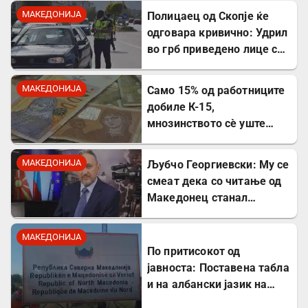
молчеа освен мене
МАКЕДОНИЈА
Полицаец од Скопје ќе
одговара кривично: Удрил
во грб приведено лице со
лисици на рацете
МАКЕДОНИЈА
Само 15% од работниците
добиле К-15,
мнозинството сè уште
чека
МАКЕДОНИЈА
Љубчо Георгиевски: Му се
смеат дека со читање од
Македонец станал
Бугарин, но само со
читање се станува
МАКЕДОНИЈА
интелектуалец
По притисокот од
јавноста: Поставена табла
и на албански јазик на
Табановце