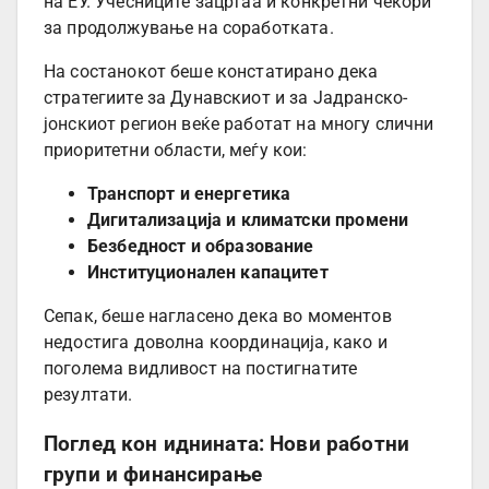
на ЕУ. Учесниците зацртаа и конкретни чекори
за продолжување на соработката.
На состанокот беше констатирано дека
стратегиите за Дунавскиот и за Јадранско-
јонскиот регион веќе работат на многу слични
приоритетни области, меѓу кои:
Транспорт и енергетика
Дигитализација и климатски промени
Безбедност и образование
Институционален капацитет
Сепак, беше нагласено дека во моментов
недостига доволна координација, како и
поголема видливост на постигнатите
резултати.
Поглед кон иднината: Нови работни
групи и финансирање