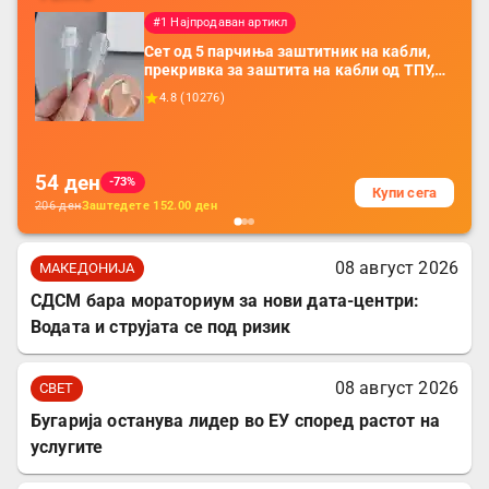
#1 Најпродаван артикл
Сет од 5 парчиња заштитник на кабли,
прекривка за заштита на кабли од ТПУ,
додатоци за заштита на кабли, без
4.8
(
10276
)
батерија, за мобилни телефони, комплет
за заштита на податочни линии
54
ден
-73%
Купи сега
206
ден
Заштедете
152.00
ден
08 август 2026
МАКЕДОНИЈА
СДСМ бара мораториум за нови дата-центри:
Водата и струјата се под ризик
08 август 2026
СВЕТ
Бугарија останува лидер во ЕУ според растот на
услугите