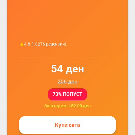
податочни линии
4.8
(
10276
рецензии)
54
ден
206
ден
73
% ПОПУСТ
Заштедете
152.00
ден
Купи сега