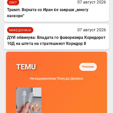
07 август 2026
СВЕТ
Трамп: Војната со Иран ќе заврши „многу
наскоро“
07 август 2026
МАКЕДОНИЈА
ДУИ обвинува: Владата го фаворизира Коридорот
10Д на штета на стратешкиот Коридор 8
TEMU
Реклама
Ненадминливи Понуди Дневно