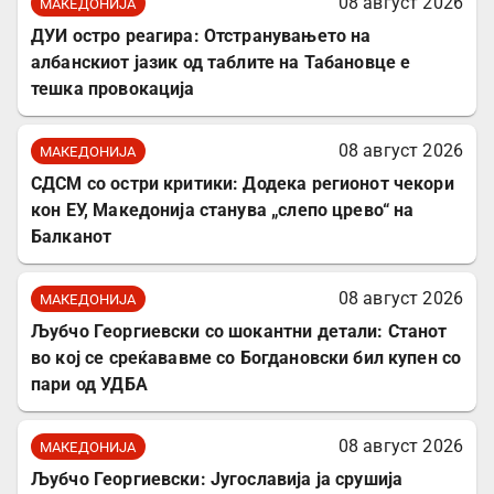
08 август 2026
МАКЕДОНИЈА
ДУИ остро реагира: Отстранувањето на
албанскиот јазик од таблите на Табановце е
тешка провокација
08 август 2026
МАКЕДОНИЈА
СДСМ со остри критики: Додека регионот чекори
кон ЕУ, Македонија станува „слепо црево“ на
Балканот
08 август 2026
МАКЕДОНИЈА
Љубчо Георгиевски со шокантни детали: Станот
во кој се среќававме со Богдановски бил купен со
пари од УДБА
08 август 2026
МАКЕДОНИЈА
Љубчо Георгиевски: Југославија ја срушија