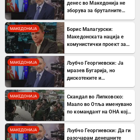
денес во Македонија не
зборува за бруталните
стрелања на цивили од
страна на Германците
МАКЕДОНИЈА
Борис Малагурски:
Македонската нација е
комунистички проект за
поткопување на српскиот
идентитет
МАКЕДОНИЈА
Љубчо Георгиевски: Ја
мразев Бугарија, но
дискотеките и
рестораните на Црното
море ми ја сменија
МАКЕДОНИЈА
Скандал во Липковско:
сликата
Маало во Отља именувано
по командант на ОНА кој
се бореше против
државата
МАКЕДОНИЈА
Љубчо Георгиевски: Да ги
разочарам денешните