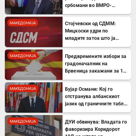
србомани во ВМРО-
ДПМНЕ, говорите на
Драган Богдановски беа
МАКЕДОНИЈА
Стојчевски од СДММ:
против Србославија
Мицкоски удри по
младите затоа што ја
кажаа вистината, но тие
не се плашат и ќе победат!
МАКЕДОНИЈА
Предвремените избори за
градоначалник на
Брвеница закажани за 18
октомври
МАКЕДОНИЈА
Бујар Османи: Кој го
отстранува албанскиот
јазик од граничните табли,
директно го крши законот!
МАКЕДОНИЈА
ДУИ обвинува: Владата го
фаворизира Коридорот