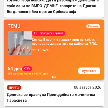
Љубчо Георгиевски: Да ги разочарам денешните
србомани во ВМРО-ДПМНЕ, говорите на Драган
Богдановски беа против Србославија
TEMU
Реклама
#1 Најпродаван артикл
Сет од 5 парчиња заштитник на кабли,
прекривка за заштита на кабли од ТПУ,
додатоци за заштита на кабли, без
4.8
(
10276
)
батерија, за мобилни телефони, комплет
за заштита на податочни линии
54
ден
-73%
Купи сега
206
ден
Заштедете
152.00
ден
08 август 2026
ДРУГО
Денеска се празнува Преподобната маченичка
Параскева