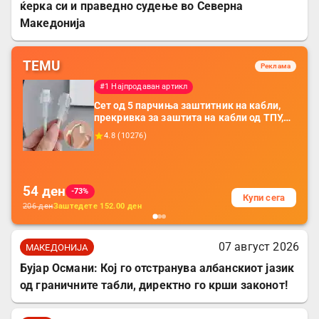
ќерка си и праведно судење во Северна
Македонија
TEMU
Реклама
#1 Најпродаван артикл
Сет од 5 парчиња заштитник на кабли,
прекривка за заштита на кабли од ТПУ,
додатоци за заштита на кабли, без
4.8
(
10276
)
батерија, за мобилни телефони, комплет
за заштита на податочни линии
54
ден
-73%
Купи сега
206
ден
Заштедете
152.00
ден
07 август 2026
МАКЕДОНИЈА
Бујар Османи: Кој го отстранува албанскиот јазик
од граничните табли, директно го крши законот!