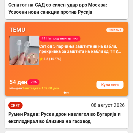
Сенатот на САД со силен удар врз Москва:
Усвоени нови санкции против Русија
TEMU
Реклама
#1 Најпродаван артикл
Сет од 5 парчиња заштитник на кабли,
прекривка за заштита на кабли од ТПУ,
додатоци за заштита на кабли, без
4.8
(
10276
)
батерија, за мобилни телефони, комплет
за заштита на податочни линии
54
ден
-73%
Купи сега
206
ден
Заштедете
152.00
ден
08 август 2026
СВЕТ
Румен Радев: Руски дрон навлегол во Бугарија и
експлодирал во близина на гасовод