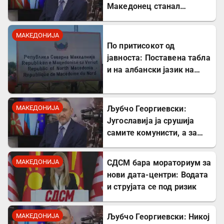
Македонец станал
Бугарин, но само со
читање се станува
МАКЕДОНИЈА
интелектуалец
По притисокот од
јавноста: Поставена табла
и на албански јазик на
Табановце
МАКЕДОНИЈА
Љубчо Георгиевски:
Југославија ја срушија
самите комунисти, а за
култот кон Тито сите
молчеа освен мене
МАКЕДОНИЈА
СДСМ бара мораториум за
нови дата-центри: Водата
и струјата се под ризик
МАКЕДОНИЈА
Љубчо Георгиевски: Никој