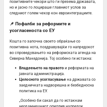
позитивните чекори што ги презема државата,
но и јасно го лоцираше главниот услов за
следниот голем чекор кон евроинтеграциите.
📌 Пофалби за реформите и
усогласеноста со ЕУ
Кошта го започна своето обраќање со
позитивна нота, поздравувајќи го напредокот
во спроведувањето на реформската агенда на
Северна Македонија. Тој особено ги истакна:
Владеењето на правото
и реформата на
јавната администрација.
Целосното усогласување
на државата со
заедничката надворешна и безбедносна
политика на ЕУ.
„Особено би сакал да го истакнам
неодамнешниот опиплив напредок