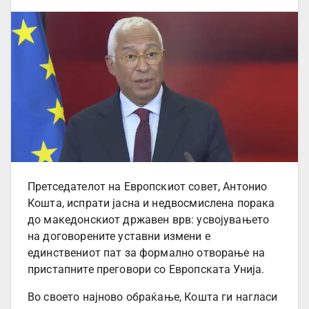
Претседателот на Европскиот совет, Антонио
Кошта, испрати јасна и недвосмислена порака
до македонскиот државен врв: усвојувањето
на договорените уставни измени е
единствениот пат за формално отворање на
пристапните преговори со Европската Унија.
Во своето најново обраќање, Кошта ги нагласи