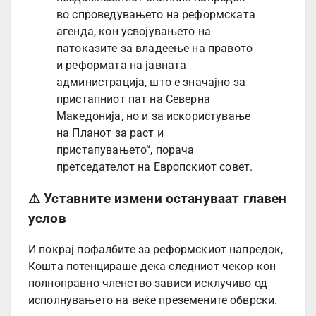
во спроведувањето на реформската
агенда, кон усвојувањето на
патоказите за владеење на правото
и реформата на јавната
администрација, што е значајно за
пристапниот пат на Северна
Македонија, но и за искористување
на Планот за раст и
пристапувањето“, порача
претседателот на Европскиот совет.
⚠️ Уставните измени остануваат главен
услов
И покрај пофалбите за реформскиот напредок,
Кошта потенцираше дека следниот чекор кон
полноправно членство зависи исклучиво од
исполнувањето на веќе преземените обврски.