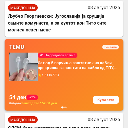
08 август 2026
МАКЕДОНИЈА
Љубчо Георгиевски: Југославија ја срушија
самите комунисти, а за култот кон Тито сите
молчеа освен мене
TEMU
Реклама
#1 Најпродаван артикл
Сет од 5 парчиња заштитник на кабли,
прекривка за заштита на кабли од ТПУ,
додатоци за заштита на кабли, без
4.8
(
10276
)
батерија, за мобилни телефони, комплет
за заштита на податочни линии
54
ден
-73%
Купи сега
206
ден
Заштедете
152.00
ден
08 август 2026
МАКЕДОНИЈА