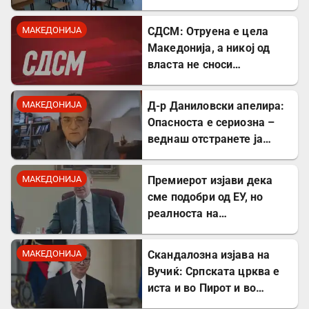
помалку ученици во прво
одделение
МАКЕДОНИЈА
СДСМ: Отруена е цела
Македонија, а никој од
власта не сноси
одговорност
МАКЕДОНИЈА
Д-р Даниловски апелира:
Опасноста е сериозна –
веднаш отстранете ја
застоената вода за да се
заштитите од
МАКЕДОНИЈА
Премиерот изјави дека
западнонилска треска!
сме подобри од ЕУ, но
реалноста на
потрошувачката кошница
го демантира
МАКЕДОНИЈА
Скандалозна изјава на
Вучиќ: Српската црква е
иста и во Пирот и во
Скопје