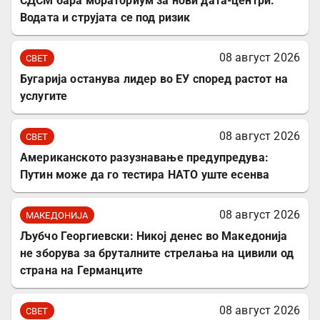
СДСМ бара мораториум за нови дата-центри:
Водата и струјата се под ризик
08 август 2026
СВЕТ
Бугарија останува лидер во ЕУ според растот на
услугите
08 август 2026
СВЕТ
Американското разузнавање предупредува:
Путин може да го тестира НАТО уште есенва
08 август 2026
МАКЕДОНИЈА
Љубчо Георгиевски: Никој денес во Македонија
не зборува за бруталните стрелања на цивили од
страна на Германците
08 август 2026
СВЕТ