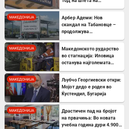
10Д на штета на
стратешкиот Коридор 8
МАКЕДОНИЈА
Арбер Адеми: Нов
скандал на Табановце –
продолжува
дискриминацијата кон
албанскиот јазик
МАКЕДОНИЈА
Македонското рударство
во стагнација: Иловица
останува најголемата
неискористена можност
за економски раст
МАКЕДОНИЈА
Љубчо Георгиевски откри:
Мојот дедо е роден во
Ќустендил, Бугарија
МАКЕДОНИЈА
Драстичен пад на бројот
на првачиња: Во новата
учебна година дури 4.900