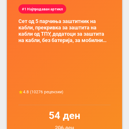
#1 Најпродаван артикл
Сет од 5 парчиња заштитник на
кабли, прекривка за заштита на
кабли од ТПУ, додатоци за заштита
на кабли, без батерија, за мобилни
телефони, комплет за заштита на
податочни линии
4.8
(
10276
рецензии)
54
ден
206
ден