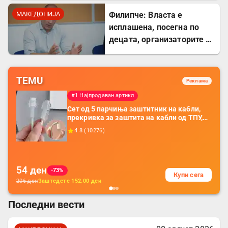
МАКЕДОНИЈА
Филипче: Власта е
исплашена, посегна по
децата, организаторите и
напаѓачите мора да
одговараат
TEMU
Реклама
#1 Најпродаван артикл
Сет од 5 парчиња заштитник на кабли,
прекривка за заштита на кабли од ТПУ,
додатоци за заштита на кабли, без
4.8
(
10276
)
батерија, за мобилни телефони, комплет
за заштита на податочни линии
54
ден
-73%
Купи сега
206
ден
Заштедете
152.00
ден
Последни вести