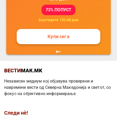
73
% ПОПУСТ
Заштедете
152.00
ден
Купи сега
ВЕСТИ
МАК.MK
Независен медиум кој објавува проверени и
навремени вести од Северна Македонија и светот, со
фокус на објективно информирање.
Следи нè!