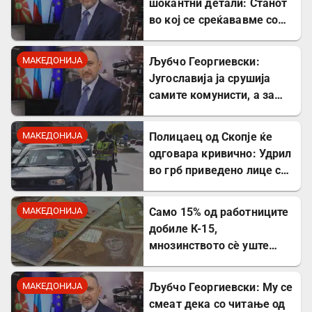
шокантни детали: Станот
во кој се среќававме со
Богдановски бил купен со
пари од УДБА
МАКЕДОНИЈА
Љубчо Георгиевски:
Југославија ја срушија
самите комунисти, а за
култот кон Тито сите
молчеа освен мене
МАКЕДОНИЈА
Полицаец од Скопје ќе
одговара кривично: Удрил
во грб приведено лице со
лисици на рацете
МАКЕДОНИЈА
Само 15% од работниците
добиле К-15,
мнозинството сè уште
чека
МАКЕДОНИЈА
Љубчо Георгиевски: Му се
смеат дека со читање од