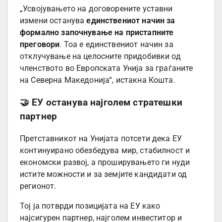
„Усвојувањето на договорените уставни
измени останува
единствениот начин за
формално започнување на пристапните
преговори
. Тоа е единствениот начин за
отклучување на целосните придобивки од
членството во Европската Унија за граѓаните
на Северна Македонија“, истакна Кошта.
🤝 ЕУ останува најголем стратешки
партнер
Претставникот на Унијата потсети дека ЕУ
континуирано обезбедува мир, стабилност и
економски развој, а проширувањето ги нуди
истите можности и за земјите кандидати од
регионот.
Тој ја потврди позицијата на ЕУ како
најсигурен партнер, најголем инвеститор и