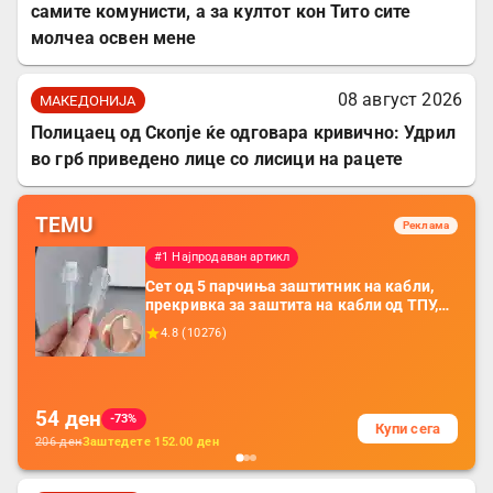
самите комунисти, а за култот кон Тито сите
молчеа освен мене
08 август 2026
МАКЕДОНИЈА
Полицаец од Скопје ќе одговара кривично: Удрил
во грб приведено лице со лисици на рацете
TEMU
Реклама
#1 Најпродаван артикл
Сет од 5 парчиња заштитник на кабли,
прекривка за заштита на кабли од ТПУ,
додатоци за заштита на кабли, без
4.8
(
10276
)
батерија, за мобилни телефони, комплет
за заштита на податочни линии
54
ден
-73%
Купи сега
206
ден
Заштедете
152.00
ден