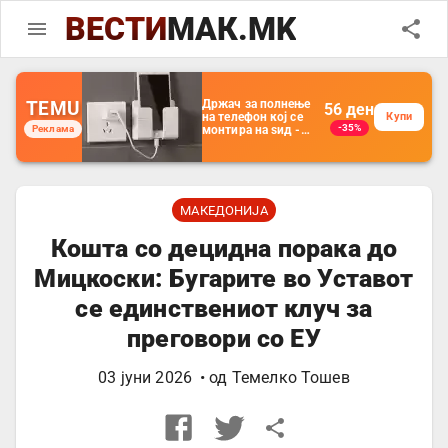
ВЕСТИ
МАК.MK
TEMU
Држач за полнење
56
ден
на телефон кој се
Купи
-35%
Реклама
монтира на ѕид -
Мултифункционален
пластичен
организатор за
чување на покрај
кревет и за ТВ
далечински
МАКЕДОНИЈА
управувач
Кошта со децидна порака до
Мицкоски: Бугарите во Уставот
се единствениот клуч за
преговори со ЕУ
03 јуни 2026
• од
Темелко Тошев