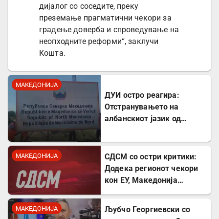
дијалог со соседите, преку
преземање прагматични чекори за
градење доверба и спроведување на
неопходните реформи“, заклучи
Кошта.
МАКЕДОНИЈА
ДУИ остро реагира:
Отстранувањето на
албанскиот јазик од
таблите на Табановце е
тешка провокација
МАКЕДОНИЈА
СДСМ со остри критики:
Додека регионот чекори
кон ЕУ, Македонија
станува „слепо црево“ на
Балканот
МАКЕДОНИЈА
Љубчо Георгиевски со