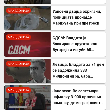
речиси 5.000 во однос на
лани
МАКЕДОНИЈА
Уапсени двајца охриѓани,
полицијата пронајде
марихуана при претреси
МАКЕДОНИЈА
СДСМ: Владата ја
блокираше пругата кон
Бугарија и изгуби 60
милиони евра од ИПА
фондови
МАКЕДОНИЈА
Левица: Владата за 71 ден
се задолжила 333
милиони евра, бара
целосна транспарентност
МАКЕДОНИЈА
Јаневска: Во септември
најмалку 3.000 првачиња
помалку, демографскиот
пад е загрижувачки