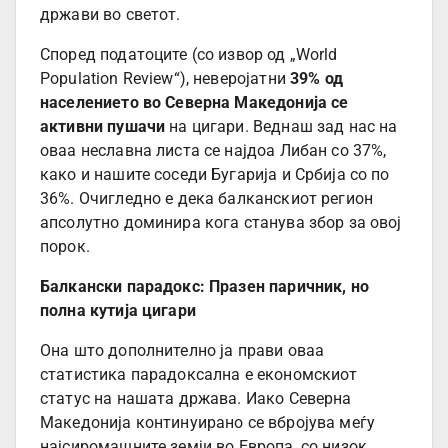
држави во светот.
Според податоците (со извор од „World
Population Review“), неверојатни
39% од
населението во Северна Македонија се
активни пушачи
на цигари. Веднаш зад нас на
оваа неславна листа се најдоа Либан со 37%,
како и нашите соседи Бугарија и Србија со по
36%. Очигледно е дека балканскиот регион
апсолутно доминира кога станува збор за овој
порок.
Балкански парадокс: Празен паричник, но
полна кутија цигари
Она што дополнително ја прави оваа
статистика парадоксална е економскиот
статус на нашата држава. Иако Северна
Македонија континуирано се вбројува меѓу
најсиромашните земји во Европа, со низок