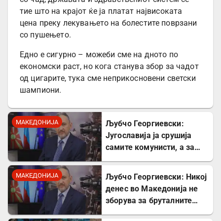
тие што на крајот ќе ја платат највисоката
цена преку лекувањето на болестите поврзани
со пушењето.
Едно е сигурно – можеби сме на дното по
економски раст, но кога станува збор за чадот
од цигарите, тука сме неприкосновени светски
шампиони.
МАКЕДОНИЈА
Љубчо Георгиевски:
Југославија ја срушија
самите комунисти, а за
култот кон Тито сите
молчеа освен мене
МАКЕДОНИЈА
Љубчо Георгиевски: Никој
денес во Македонија не
зборува за бруталните
стрелања на цивили од