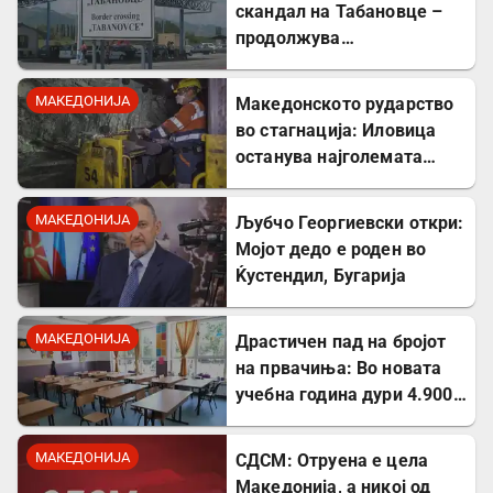
скандал на Табановце –
продолжува
дискриминацијата кон
албанскиот јазик
МАКЕДОНИЈА
Македонското рударство
во стагнација: Иловица
останува најголемата
неискористена можност
за економски раст
МАКЕДОНИЈА
Љубчо Георгиевски откри:
Мојот дедо е роден во
Ќустендил, Бугарија
МАКЕДОНИЈА
Драстичен пад на бројот
на првачиња: Во новата
учебна година дури 4.900
помалку ученици во прво
одделение
МАКЕДОНИЈА
СДСМ: Отруена е цела
Македонија, а никој од