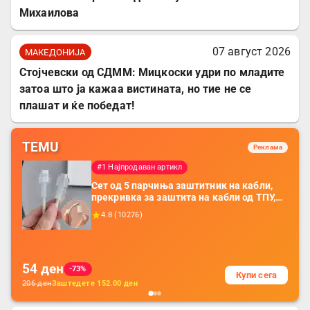
Михаилова
07 август 2026
МАКЕДОНИЈА
Стојчевски од СДММ: Мицкоски удри по младите
затоа што ја кажаа вистината, но тие не се
плашат и ќе победат!
TEMU
Реклама
#1 Најпродаван артикл
Сет од 5 парчиња заштитник на кабли,
прекривка за заштита на кабли од ТПУ,
додатоци за заштита на кабли, без
4.8
(
10276
)
батерија, за мобилни телефони, комплет
за заштита на податочни линии
54
ден
-73%
Купи сега
206
ден
Заштедете
152.00
ден