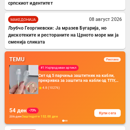
српскиот идентитет
08 август 2026
МАКЕДОНИЈА
Љубчо Георгиевски: Ја мразев Бугарија, но
дискотеките и рестораните на Црното море ми ја
сменија сликата
TEMU
Реклама
#1 Најпродаван артикл
Сет од 5 парчиња заштитник на кабли,
прекривка за заштита на кабли од ТПУ,
додатоци за заштита на кабли, без
4.8
(
10276
)
батерија, за мобилни телефони, комплет
за заштита на податочни линии
54
ден
-73%
Купи сега
206
ден
Заштедете
152.00
ден