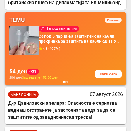
британскиот шеф на дипломатијата Ед Милибанд
TEMU
Реклама
#1 Најпродаван артикл
Сет од 5 парчиња заштитник на кабли,
прекривка за заштита на кабли од ТПУ,
додатоци за заштита на кабли, без
4.8
(
10276
)
батерија, за мобилни телефони, комплет
за заштита на податочни линии
54
ден
-73%
Купи сега
206
ден
Заштедете
152.00
ден
07 август 2026
МАКЕДОНИЈА
Д-р Даниловски апелира: Опасноста е сериозна –
веднаш отстранете ја застоената вода за да се
заштитите од западнонилска треска!