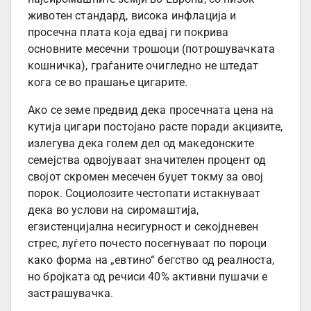
животен стандард, висока инфлација и
просечна плата која едвај ги покрива
основните месечни трошоци (потрошувачката
кошничка), граѓаните очигледно не штедат
кога се во прашање цигарите.
Ако се земе предвид дека просечната цена на
кутија цигари постојано расте поради акцизите,
излегува дека голем дел од македонските
семејства одвојуваат значителен процент од
својот скромен месечен буџет токму за овој
порок. Социолозите честопати истакнуваат
дека во услови на сиромаштија,
егзистенцијална несигурност и секојдневен
стрес, луѓето почесто посегнуваат по пороци
како форма на „евтино“ бегство од реалноста,
но бројката од речиси 40% активни пушачи е
застрашувачка.