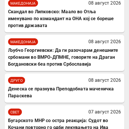
08 август 2026
МАКЕДОНИЈА
Скандал во Липковско: Маало во Отља
именувано по командант на ОНА кој се бореше
против државата
08 август 2026
МАКЕДОНИЈА
Љубчо Георгиевски: Да ги разочарам денешните
србомани во ВМРО-ДПМНЕ, говорите на Драган
Богдановски беа против Србославија
08 август 2026
ДРУГО
Денеска се празнува Преподобната маченичка
Параскева
07 август 2026
СВЕТ
Бугарското МНР со остра реакција: Судот во
Кочани повторно го одби лекувањето на Ива