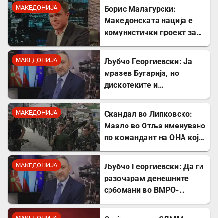
страна на Германците
МАКЕДОНИЈА
Борис Малагурски:
Македонската нација е
комунистички проект за
поткопување на српскиот
идентитет
МАКЕДОНИЈА
Љубчо Георгиевски: Ја
мразев Бугарија, но
дискотеките и
рестораните на Црното
море ми ја сменија
МАКЕДОНИЈА
Скандал во Липковско:
сликата
Маало во Отља именувано
по командант на ОНА кој
се бореше против
државата
МАКЕДОНИЈА
Љубчо Георгиевски: Да ги
разочарам денешните
србомани во ВМРО-
ДПМНЕ, говорите на
Драган Богдановски беа
МАКЕДОНИЈА