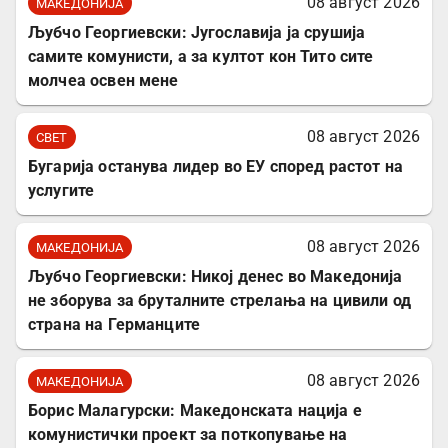
08 август 2026
МАКЕДОНИЈА
Љубчо Георгиевски: Југославија ја срушија
самите комунисти, а за култот кон Тито сите
молчеа освен мене
08 август 2026
СВЕТ
Бугарија останува лидер во ЕУ според растот на
услугите
08 август 2026
МАКЕДОНИЈА
Љубчо Георгиевски: Никој денес во Македонија
не зборува за бруталните стрелања на цивили од
страна на Германците
08 август 2026
МАКЕДОНИЈА
Борис Малагурски: Македонската нација е
комунистички проект за поткопување на