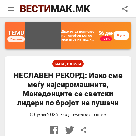
ВЕСТИ
МАК.MK
TEMU
Држач за полнење
56
ден
на телефон кој се
Купи
-35%
Реклама
монтира на ѕид -
Мултифункционален
пластичен
организатор за
чување на покрај
кревет и за ТВ
далечински
МАКЕДОНИЈА
управувач
НЕСЛАВЕН РЕКОРД: Иако сме
меѓу најсиромашните,
Македонците се светски
лидери по бројот на пушачи
03 јуни 2026
• од
Темелко Тошев