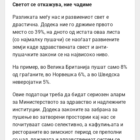
Светот се откажува, ние чадиме
Разликата меѓу нас и развиениот свет е
драстична. Додека ние го држиме првото
место со 39%, на дното од истата оваа листа
(со најмалку пушачи) се наоѓаат развиените
земји каде здравствената свест и анти-
пушачките закони се на највисоко ниво.
На пример, во Велика Британија пушат само 8%
од граѓаните, во Норвешка 6%, а во Шведска
неверојатни 5%.
Овие податоци треба да бидат сериозен аларм
за Министерството за здравство и надлежните
институции. Додека законите за забрана за
пушење во затворени простории кај нас се
почитуваат само селективно, а кафулињата и
рестораните во зимскиот период се преполни
со чад, државата и здравствениот систем се