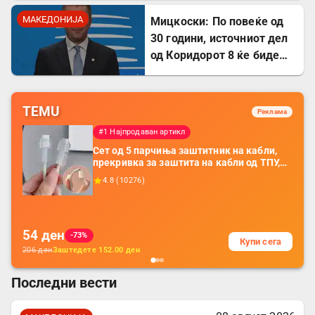
МАКЕДОНИЈА
Мицкоски: По повеќе од
30 години, источниот дел
од Коридорот 8 ќе биде
завршен
TEMU
Реклама
#1 Најпродаван артикл
Сет од 5 парчиња заштитник на кабли,
прекривка за заштита на кабли од ТПУ,
додатоци за заштита на кабли, без
4.8
(
10276
)
батерија, за мобилни телефони, комплет
за заштита на податочни линии
54
ден
-73%
Купи сега
206
ден
Заштедете
152.00
ден
Последни вести