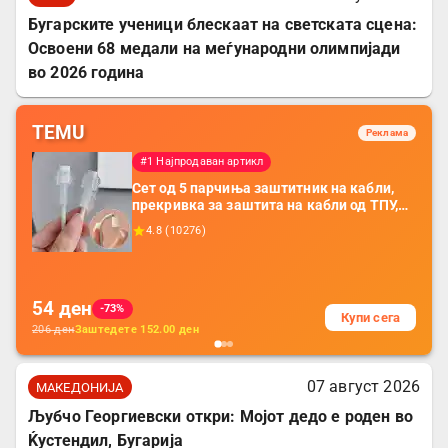
Бугарските ученици блескаат на светската сцена:
Освоени 68 медали на меѓународни олимпијади
во 2026 година
TEMU
Реклама
#1 Најпродаван артикл
Сет од 5 парчиња заштитник на кабли,
прекривка за заштита на кабли од ТПУ,
додатоци за заштита на кабли, без
4.8
(
10276
)
батерија, за мобилни телефони, комплет
за заштита на податочни линии
54
ден
-73%
Купи сега
206
ден
Заштедете
152.00
ден
07 август 2026
МАКЕДОНИЈА
Љубчо Георгиевски откри: Мојот дедо е роден во
Ќустендил, Бугарија