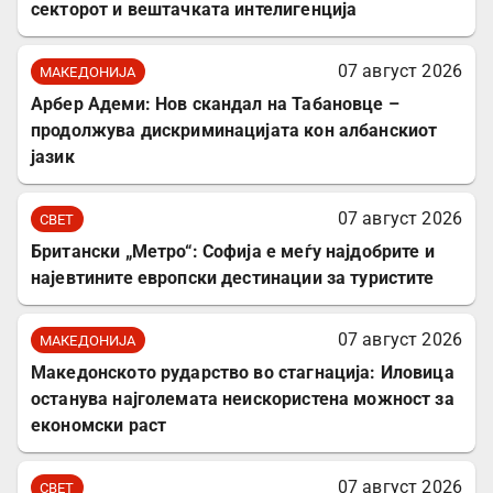
секторот и вештачката интелигенција
07 август 2026
МАКЕДОНИЈА
Арбер Адеми: Нов скандал на Табановце –
продолжува дискриминацијата кон албанскиот
јазик
07 август 2026
СВЕТ
Британски „Метро“: Софија е меѓу најдобрите и
најевтините европски дестинации за туристите
07 август 2026
МАКЕДОНИЈА
Македонското рударство во стагнација: Иловица
останува најголемата неискористена можност за
економски раст
07 август 2026
СВЕТ