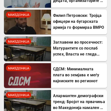
децата, организаторите и
напаѓачите мора да
одговараат
МАКЕДОНИЈА
Филип Петровски: Тројца
офицери на бугарската
армија го формираа ВМРО
МАКЕДОНИЈА
Заглавени во просечност:
Матурантите со послаб
успех, Власта не гледа
проблем
МАКЕДОНИЈА
СДСМ: Минималната
плата во земјава е меѓу
најниските во регионот
МАКЕДОНИЈА
Алармантен демографски
тренд: Бројот на првачиња
во Македонија намален за