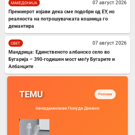
07 август 2026
МАКЕДОНИЈА
Премиерот изјави дека сме подобри од ЕУ, но
реалноста на потрошувачката кошница го
демантира
07 август 2026
СВЕТ
Мандрица: Единственото албанско село во
Бугарија – 390-годишен мост меѓу Бугарите и
Албанците
TEMU
Реклама
Ненадминливи Понуди Дневно