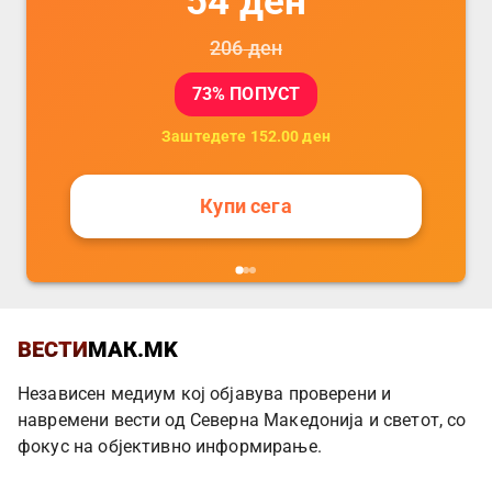
54
ден
206
ден
73
% ПОПУСТ
Заштедете
152.00
ден
Купи сега
ВЕСТИ
МАК.MK
Независен медиум кој објавува проверени и
навремени вести од Северна Македонија и светот, со
фокус на објективно информирање.