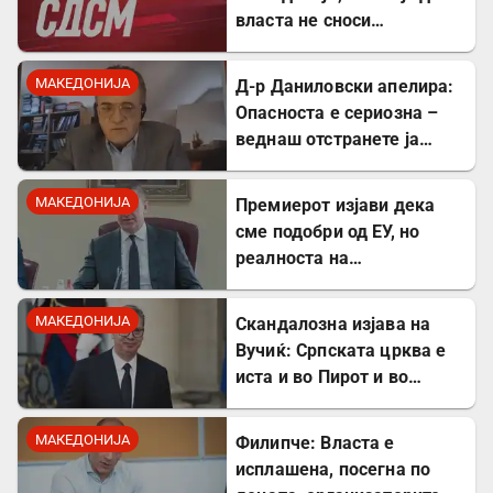
власта не сноси
одговорност
МАКЕДОНИЈА
Д-р Даниловски апелира:
Опасноста е сериозна –
веднаш отстранете ја
застоената вода за да се
заштитите од
МАКЕДОНИЈА
Премиерот изјави дека
западнонилска треска!
сме подобри од ЕУ, но
реалноста на
потрошувачката кошница
го демантира
МАКЕДОНИЈА
Скандалозна изјава на
Вучиќ: Српската црква е
иста и во Пирот и во
Скопје
МАКЕДОНИЈА
Филипче: Власта е
исплашена, посегна по