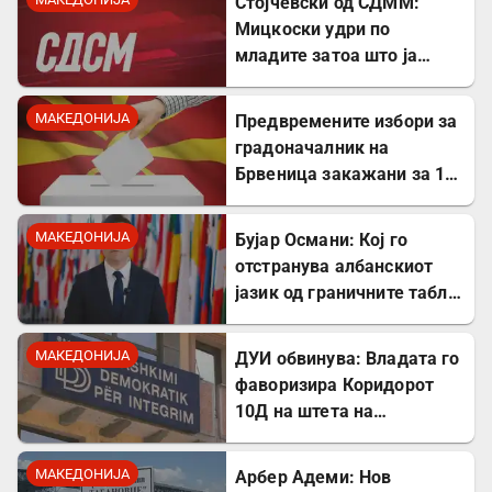
Стојчевски од СДММ:
против Србославија
Мицкоски удри по
младите затоа што ја
кажаа вистината, но тие
не се плашат и ќе победат!
МАКЕДОНИЈА
Предвремените избори за
градоначалник на
Брвеница закажани за 18
октомври
МАКЕДОНИЈА
Бујар Османи: Кој го
отстранува албанскиот
јазик од граничните табли,
директно го крши законот!
МАКЕДОНИЈА
ДУИ обвинува: Владата го
фаворизира Коридорот
10Д на штета на
стратешкиот Коридор 8
МАКЕДОНИЈА
Арбер Адеми: Нов