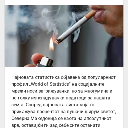
Најновата статистика објавена од популарниот
профил „World of Statistics“ на социјалните
мрежи носи загрижувачки, но за многумина и
не толку изненадувачки податоци за нашата
земја. Според најновата листа која го
прикажува процентот на пушачи ширум светот,
Северна Македонија се наоѓа на апсолутниот
врв, оставајќи ги зад себе сите останати