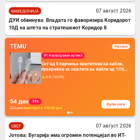
07 август 2026
МАКЕДОНИЈА
ДУИ обвинува: Владата го фаворизира Коридорот
10Д на штета на стратешкиот Коридор 8
TEMU
Реклама
#1 Најпродаван артикл
Сет од 5 парчиња заштитник на кабли,
прекривка за заштита на кабли од ТПУ,
додатоци за заштита на кабли, без
4.8
(
10276
)
батерија, за мобилни телефони, комплет
за заштита на податочни линии
54
ден
-73%
Купи сега
206
ден
Заштедете
152.00
ден
07 август 2026
СВЕТ
Јотова: Бугарија има огромен потенцијал во ИТ-