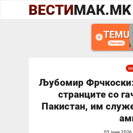
ВЕСТИ
МАК.MK
TEMU
Реклама
М
Љубомир Фрчкоски:
странците со га
Пакистан, им служ
ам
03 јуни 2026