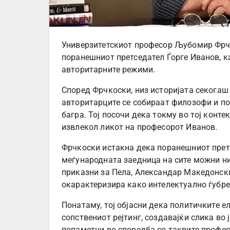
Универзитетскиот професор Љубомир Фрчк
поранешниот претседател Ѓорге Иванов, к
авторитарните режими.
Според Фрчкоски, низ историјата секогаш
авторитарците се собираат филозофи и пое
багра. Тој посочи дека токму во тој конте
извлекол ликот на професорот Иванов.
Фрчкоски истакна дека поранешниот прет
меѓународната заедница на сите можни ни
приказни за Пела, Александар Македонски
окарактеризира како интелектуално ѓубре
Понатаму, тој објасни дека политичките ел
сопствениот рејтинг, создавајќи слика во
попаметни во споредба со таквите профес