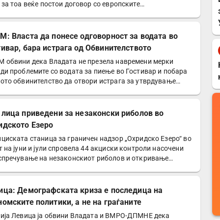
 за тоа веќе постои договор со европските…
М: Власта да понесе одговорност за водата во
тивар, бара истрага од Обвинителството
 обвини дека Владата не презела навремени мерки
ди проблемите со водата за пиење во Гостивар и побара
ото обвинителство да отвори истрага за утврдување…
 лица приведени за незаконски риболов во
идското Езеро
циската станица за граничен надзор „Охридско Езеро“ во
т на јуни и јули спровела 44 акциски контроли насочени
спречување на незаконскиот риболов и откривање…
ица: Демографската криза е последица на
номските политики, а не на граѓаните
ија Левица ја обвини Владата и ВМРО-ДПМНЕ дека