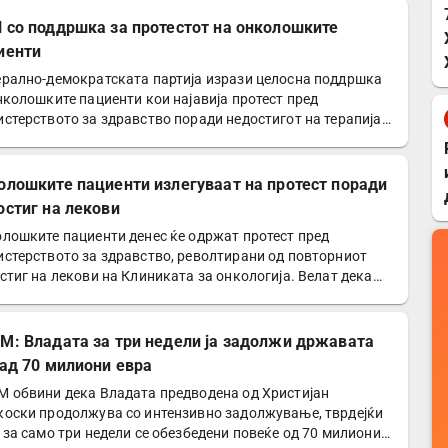
 со поддршка за протестот на онколошките
иенти
рално-демократската партија изрази целосна поддршка
нколошките пациенти кои најавија протест пред
стерството за здравство поради недостигот на терапија.
олошките пациенти излегуваат на протест поради
остиг на лекови
лошките пациенти денес ќе одржат протест пред
стерството за здравство, револтирани од повторниот
стиг на лекови на Клиниката за онкологија. Велат дека
ите…
М: Владата за три недели ја задолжи државата
над 70 милиони евра
 обвини дека Владата предводена од Христијан
оски продолжува со интензивно задолжување, тврдејќи
 за само три недели се обезбедени повеќе од 70 милиони