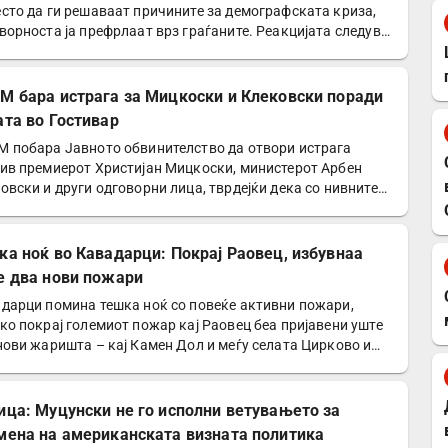
сто да ги решаваат причините за демографската криза,
ворноста ја префрлаат врз граѓаните. Реакцијата следува
М бара истрага за Мицкоски и Клековски поради
ата во Гостивар
 побара Јавното обвинителство да отвори истрага
ив премиерот Христијан Мицкоски, министерот Арбен
овски и други одговорни лица, тврдејќи дека со нивните…
ка ноќ во Кавадарци: Покрај Раовец, избувнаа
е два нови пожари
дарци помина тешка ноќ со повеќе активни пожари,
ко покрај големиот пожар кај Раовец беа пријавени уште
нови жаришта – кај Камен Дол и меѓу селата Цирково и…
ица: Муцунски не го исполни ветувањето за
мена на американската визната политика