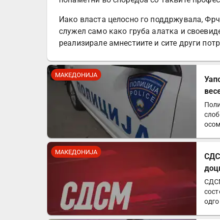
Иако власта целосно го поддржувала, Фр
служел само како груба алатка и своевид
реализирале амнестиите и сите други потр
МАКЕДОНИЈА
Уап
вес
Поли
слоб
осом
МАКЕДОНИЈА
СДС
доц
СДСМ
сост
одго
анал