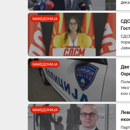
дека
МАКЕДОНИЈА
СДС
Гос
СДСМ
пора
Јавн
МАКЕДОНИЈА
Две
Охр
Поли
теко
кон 
МАКЕДОНИЈА
Лев
еко
Парт