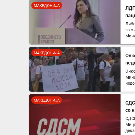
МАКЕДОНИЈА
ЛДП
пац
Либе
за о
Мини
Од…
МАКЕДОНИЈА
Онк
нед
Онко
Мини
недо
чест
МАКЕДОНИЈА
СДС
со 
СДСМ
Мицк
дека