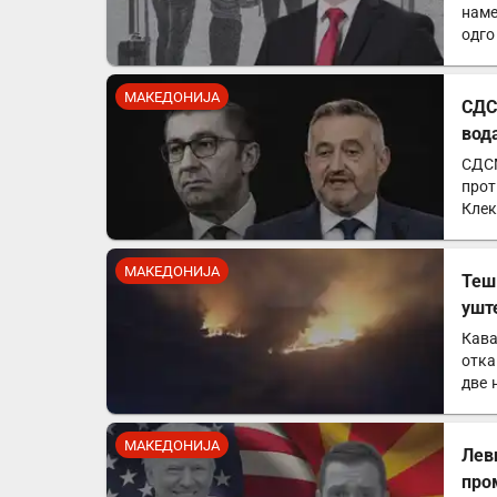
наме
одго
по…
МАКЕДОНИЈА
СДС
вод
СДСМ
прот
Клек
МАКЕДОНИЈА
Теш
ушт
Кава
отка
две 
МАКЕДОНИЈА
Лев
про