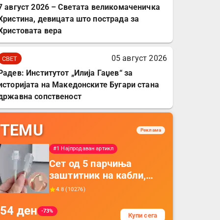
7 август 2026 – Светата великомаченичка
Христина, девицата што пострада за
Христовата вера
05 август 2026
СВЕТ
Радев: Институтот „Илија Гаџев“ за
историјата на Македонските Бугари стана
државна сопственост
TEMU
Реклама
#1 Најпродаван артикл
Сет од 5 парчиња
заштитник на кабли,
прекривка за заштита
4.8
(
10276
)
на кабли од ТПУ,
54
ден
додатоци за заштита на
-73%
Купи сега