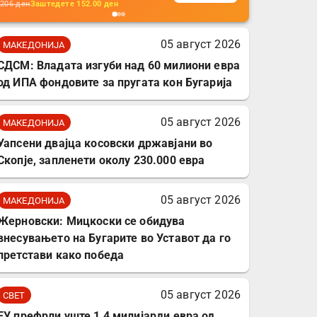
кабли, без батерија, за
206
ден
Заштедете
152.00
ден
мобилни телефони,
комплет за заштита на
05 август 2026
МАКЕДОНИЈА
податочни линии
СДСМ: Владата изгуби над 60 милиони евра
од ИПА фондовите за пругата кон Бугарија
05 август 2026
МАКЕДОНИЈА
Уапсени двајца косовски државјани во
Скопје, запленети околу 230.000 евра
05 август 2026
МАКЕДОНИЈА
Жерновски: Мицкоски се обидува
внесувањето на Бугарите во Уставот да го
претстави како победа
05 август 2026
СВЕТ
ЕУ префрли уште 1,4 милијарди евра од