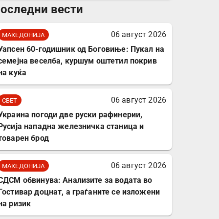
оследни вести
комплет за заштита на
податочни линии
06 август 2026
МАКЕДОНИЈА
Уапсен 60-годишник од Боговиње: Пукал на
семејна веселба, куршум оштетил покрив
на куќа
06 август 2026
СВЕТ
Украина погоди две руски рафинерии,
Русија нападна железничка станица и
товарен брод
06 август 2026
МАКЕДОНИЈА
СДСМ обвинува: Анализите за водата во
Гостивар доцнат, а граѓаните се изложени
на ризик