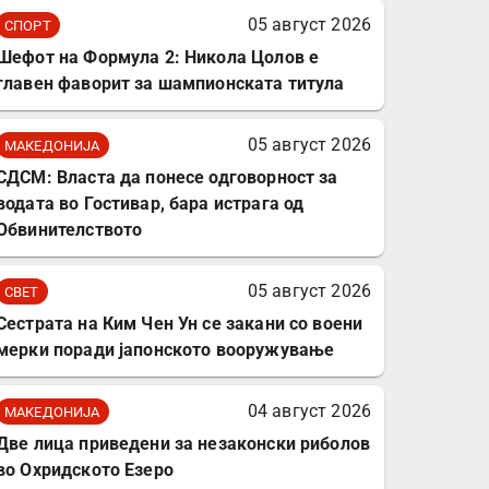
комплет за заштита на
05 август 2026
СПОРТ
податочни линии
Шефот на Формула 2: Никола Цолов е
главен фаворит за шампионската титула
05 август 2026
МАКЕДОНИЈА
СДСМ: Власта да понесе одговорност за
водата во Гостивар, бара истрага од
Обвинителството
05 август 2026
СВЕТ
Сестрата на Ким Чен Ун се закани со воени
мерки поради јапонското вооружување
04 август 2026
МАКЕДОНИЈА
Две лица приведени за незаконски риболов
во Охридското Езеро