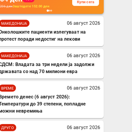
Купи сега
кабли, без батерија, за
206
ден
Заштедете
152.00
ден
мобилни телефони,
комплет за заштита на
06 август 2026
МАКЕДОНИЈА
податочни линии
Онколошките пациенти излегуваат на
протест поради недостиг на лекови
06 август 2026
МАКЕДОНИЈА
СДСМ: Владата за три недели ја задолжи
државата со над 70 милиони евра
06 август 2026
ВРЕМЕ
Времето денес (6 август 2026):
Температури до 39 степени, попладне
можни невремиња
06 август 2026
ДРУГО