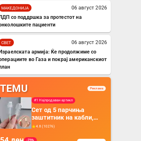
06 август 2026
МАКЕДОНИЈА
ЛДП со поддршка за протестот на
онколошките пациенти
06 август 2026
СВЕТ
Израелската армија: Ќе продолжиме со
операциите во Газа и покрај американскиот
план
TEMU
Реклама
#1 Најпродаван артикл
Сет од 5 парчиња
заштитник на кабли,
прекривка за заштита
4.8
(
10276
)
на кабли од ТПУ,
54
ден
додатоци за заштита на
-73%