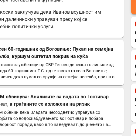
чкоски заклучува дека Иванов всушност им
ен далечински управувач преку кој се
ебни политички услуги.
сен 60-годишник од Боговиње: Пукал на семејна
елба, куршум оштетил покрив на куќа
циски службеници од СВР Тетово денеска го лишиле од
ода 60-годишниот Т.С. од тетовското село Боговиње,
ничен дека пукал со оружје на семејна веселба, при што…
М обвинува: Анализите за водата во Гостивар
нат, а граѓаните се изложени на ризик
 обвини дека Владата несоодветно управува со
ојбата со водоснабдувањето во Гостивар и побара
ворност поради, како што наведуваат, доцнењето на
изите за…