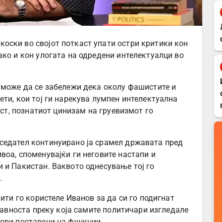
оски во својот поткаст упати остри критики кон
ако и кон улогата на одредени интелектуалци во
 може да се забележи дека околу фашистите и
ти, кои тој ги нарекува лумпен интелектуална
кст, познатиот цинизам на груевизмот го
седател континуирано ја срамел државата пред
воа, споменувајќи ги неговите настапи и
 и Пакистан. Ваквото однесување тој го
.
ити го користеле Иванов за да си го подигнат
 јавноста преку која самите политичари изгледале
ори поставени на функции.