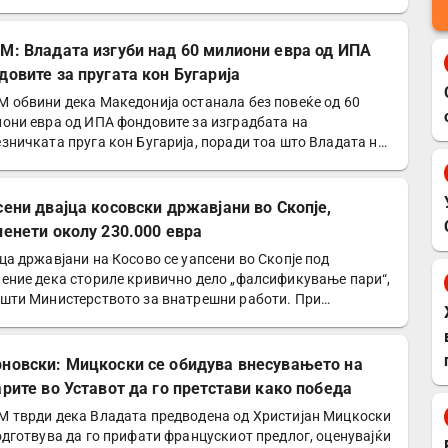
а…
М: Владата изгуби над 60 милиони евра од ИПА
довите за пругата кон Бугарија
 обвини дека Македонија останала без повеќе од 60
они евра од ИПА фондовите за изградбата на
зничката пруга кон Бугарија, поради тоа што Владата не
рала…
сени двајца косовски државјани во Скопје,
ленети околу 230.000 евра
ца државјани на Косово се уапсени во Скопје под
ение дека сториле кривично дело „фалсификување пари“,
шти Министерството за внатрешни работи. При
ициска…
новски: Мицкоски се обидува внесувањето на
арите во Уставот да го претстави како победа
 тврди дека Владата предводена од Христијан Мицкоски
одготвува да го прифати францускиот предлог, оценувајќи