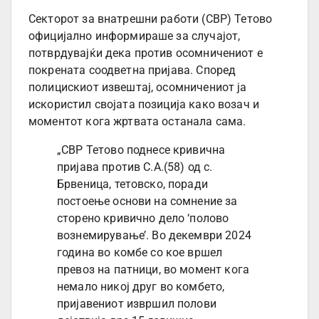
Секторот за внатрешни работи (СВР) Тетово
официјално информираше за случајот,
потврдувајќи дека против осомничениот е
покрената соодветна пријава. Според
полицискиот извештај, осомничениот ја
искористил својата позиција како возач и
моментот кога жртвата останала сама.
„СВР Тетово поднесе кривична
пријава против С.А.(58) од с.
Брвеница, тетовско, поради
постоење основи на сомнение за
сторено кривично дело ‘полово
вознемирување’. Во декември 2024
година во комбе со кое вршел
превоз на патници, во момент кога
немало никој друг во комбето,
пријавениот извршил полови