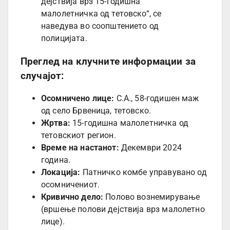
дејствија врз 15-годишна
малолетничка од тетовско“, се
наведува во соопштението од
полицијата.
Преглед на клучните информации за
случајот:
Осомничено лице:
С.А., 58-годишен маж
од село Брвеница, тетовско.
Жртва:
15-годишна малолетничка од
тетовскиот регион.
Време на настанот:
Декември 2024
година.
Локација:
Патничко комбе управувано од
осомничениот.
Кривично дело:
Полово вознемирување
(вршење полови дејствија врз малолетно
лице).