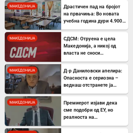
МАКЕДОНИЈА
Драстичен пад на бројот
на првачиња: Во новата
учебна година дури 4.900
помалку ученици во прво
одделение
МАКЕДОНИЈА
СДСМ: Отруена е цела
Македонија, а никој од
власта не сноси
одговорност
МАКЕДОНИЈА
Д-р Даниловски апелира:
Опасноста е сериозна –
веднаш отстранете ја
застоената вода за да се
заштитите од
МАКЕДОНИЈА
Премиерот изјави дека
западнонилска треска!
сме подобри од ЕУ, но
реалноста на
потрошувачката кошница
го демантира