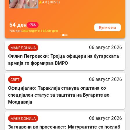
4.8
(
10276
)
батерија, за мобилни телефони, комплет
за заштита на податочни линии
54
ден
-73%
Купи сега
206
ден
Заштедете
152.00
ден
06 август 2026
МАКЕДОНИЈА
Филип Петровски: Тројца офицери на бугарската
армија го формираа ВМРО
06 август 2026
СВЕТ
Официјално: Тараклија станува општина со
специјален статус за заштита на Бугарите во
Молдавија
06 август 2026
МАКЕДОНИЈА
Заглавени во просечност: Матурантите со послаб