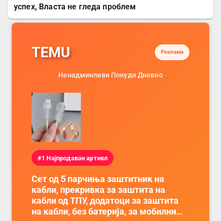
успех, Власта не гледа проблем
TEMU
Реклама
Ненадминливи Понуди Дневно
#1 Најпродаван артикл
Сет од 5 парчиња заштитник на
кабли, прекривка за заштита на
кабли од ТПУ, додатоци за заштита
на кабли, без батерија, за мобилни