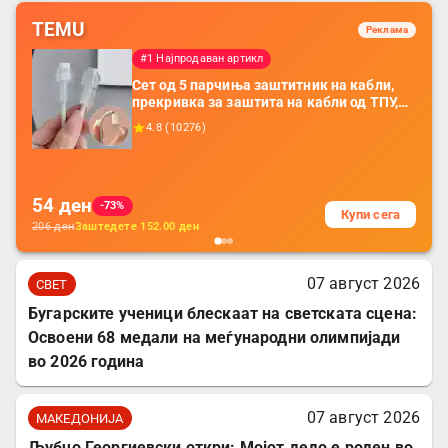
TEMU
Реклама
#1 Најпродаван артикл
Сет од 5 парчиња заштитник на кабли,
прекривка за заштита на кабли од ТПУ,
додатоци за заштита на кабли, без
4.8
(
10276
)
батерија, за мобилни телефони, комплет
за заштита на податочни линии
54
ден
-73%
Купи сега
206
ден
Заштедете
152.00
ден
07 август 2026
СВЕТ
Бугарските ученици блескаат на светската сцена:
Освоени 68 медали на меѓународни олимпијади
во 2026 година
07 август 2026
МАКЕДОНИЈА
Љубчо Георгиевски откри: Мојот дедо е роден во