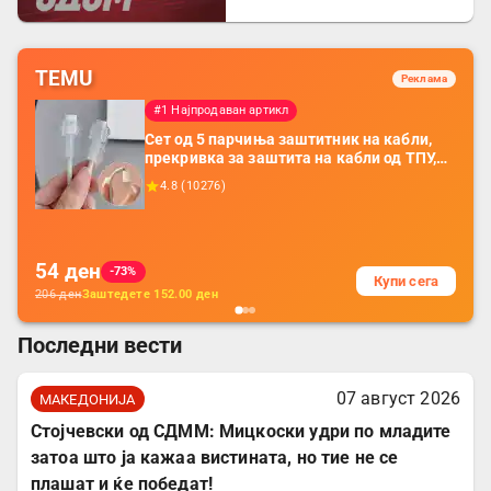
Бугарија
TEMU
Реклама
#1 Најпродаван артикл
Сет од 5 парчиња заштитник на кабли,
прекривка за заштита на кабли од ТПУ,
додатоци за заштита на кабли, без
4.8
(
10276
)
батерија, за мобилни телефони, комплет
за заштита на податочни линии
54
ден
-73%
Купи сега
206
ден
Заштедете
152.00
ден
Последни вести
07 август 2026
МАКЕДОНИЈА
Стојчевски од СДММ: Мицкоски удри по младите
затоа што ја кажаа вистината, но тие не се
плашат и ќе победат!