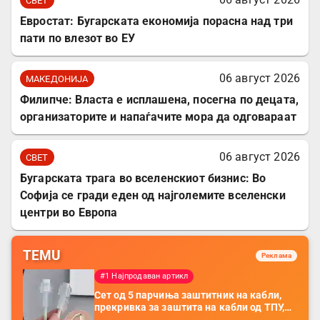
СВЕТ
Евростат: Бугарската економија порасна над три
пати по влезот во ЕУ
06 август 2026
МАКЕДОНИЈА
Филипче: Власта е исплашена, посегна по децата,
организаторите и напаѓачите мора да одговараат
06 август 2026
СВЕТ
Бугарската трага во вселенскиот бизнис: Во
Софија се гради еден од најголемите вселенски
центри во Европа
TEMU
Реклама
#1 Најпродаван артикл
Сет од 5 парчиња заштитник на кабли,
прекривка за заштита на кабли од ТПУ,
додатоци за заштита на кабли, без