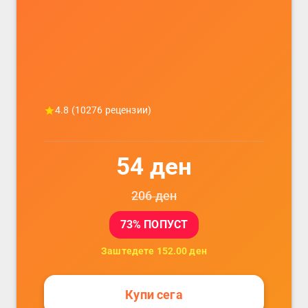
телефони, комплет за заштита на
податочни линии
4.8
(
10276
рецензии)
54
ден
206
ден
73
% ПОПУСТ
Заштедете
152.00
ден
Купи сега