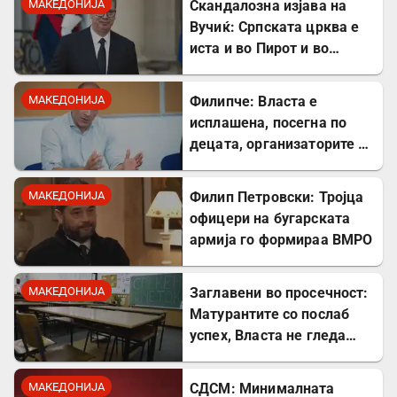
МАКЕДОНИЈА
Скандалозна изјава на
Вучиќ: Српската црква е
иста и во Пирот и во
Скопје
МАКЕДОНИЈА
Филипче: Власта е
исплашена, посегна по
децата, организаторите и
напаѓачите мора да
одговараат
МАКЕДОНИЈА
Филип Петровски: Тројца
офицери на бугарската
армија го формираа ВМРО
МАКЕДОНИЈА
Заглавени во просечност:
Матурантите со послаб
успех, Власта не гледа
проблем
МАКЕДОНИЈА
СДСМ: Минималната