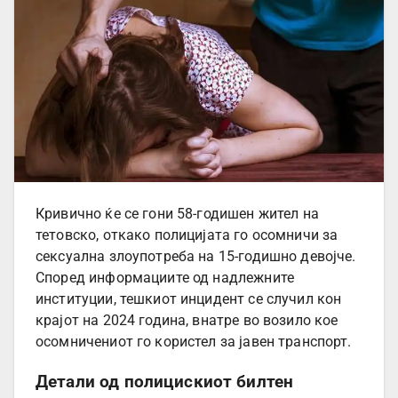
Кривично ќе се гони 58-годишен жител на
тетовско, откако полицијата го осомничи за
сексуална злоупотреба на 15-годишно девојче.
Според информациите од надлежните
институции, тешкиот инцидент се случил кон
крајот на 2024 година, внатре во возило кое
осомничениот го користел за јавен транспорт.
Детали од полицискиот билтен