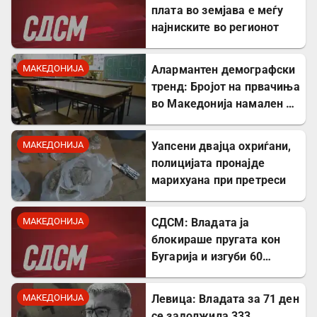
плата во земјава е меѓу
најниските во регионот
МАКЕДОНИЈА
Алармантен демографски
тренд: Бројот на првачиња
во Македонија намален за
речиси 5.000 во однос на
лани
МАКЕДОНИЈА
Уапсени двајца охриѓани,
полицијата пронајде
марихуана при претреси
МАКЕДОНИЈА
СДСМ: Владата ја
блокираше пругата кон
Бугарија и изгуби 60
милиони евра од ИПА
фондови
МАКЕДОНИЈА
Левица: Владата за 71 ден
се задолжила 333