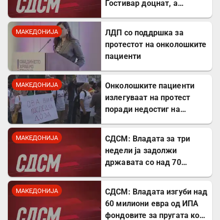
Гостивар доцнат, а
граѓаните се изложени на
ризик
МАКЕДОНИЈА
ЛДП со поддршка за
протестот на онколошките
пациенти
МАКЕДОНИЈА
Онколошките пациенти
излегуваат на протест
поради недостиг на
лекови
МАКЕДОНИЈА
СДСМ: Владата за три
недели ја задолжи
државата со над 70
милиони евра
МАКЕДОНИЈА
СДСМ: Владата изгуби над
60 милиони евра од ИПА
фондовите за пругата кон