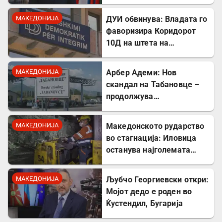
директно го крши законот!
МАКЕДОНИЈА
ДУИ обвинува: Владата го
фаворизира Коридорот
10Д на штета на
стратешкиот Коридор 8
МАКЕДОНИЈА
Арбер Адеми: Нов
скандал на Табановце –
продолжува
дискриминацијата кон
албанскиот јазик
МАКЕДОНИЈА
Македонското рударство
во стагнација: Иловица
останува најголемата
неискористена можност
за економски раст
МАКЕДОНИЈА
Љубчо Георгиевски откри:
Мојот дедо е роден во
Ќустендил, Бугарија