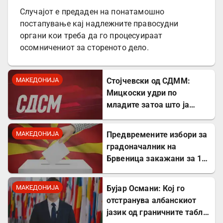
Случајот е предаден на понатамошно
постапување кај надлежните правосудни
органи кои треба да го процесуираат
осомничениот за стореното дело.
МАКЕДОНИЈА
Стојчевски од СДММ:
Мицкоски удри по
младите затоа што ја
кажаа вистината, но тие
не се плашат и ќе победат!
МАКЕДОНИЈА
Предвремените избори за
градоначалник на
Брвеница закажани за 18
октомври
МАКЕДОНИЈА
Бујар Османи: Кој го
отстранува албанскиот
јазик од граничните табли,