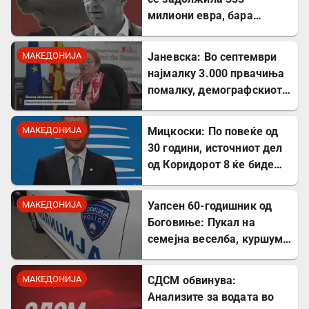
милиони евра, бара
целосна транспарентност
МАКЕДОНИЈА
Јаневска: Во септември
најмалку 3.000 првачиња
помалку, демографскиот
пад е загрижувачки
МАКЕДОНИЈА
Мицкоски: По повеќе од
30 години, источниот дел
од Коридорот 8 ќе биде
завршен
МАКЕДОНИЈА
Уапсен 60-годишник од
Боговиње: Пукал на
семејна веселба, куршум
оштетил покрив на куќа
МАКЕДОНИЈА
СДСМ обвинува:
Анализите за водата во