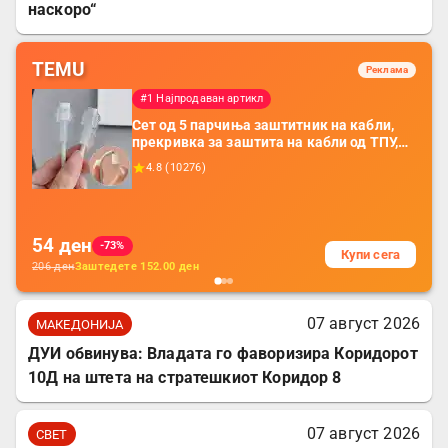
наскоро“
TEMU
Реклама
#1 Најпродаван артикл
Сет од 5 парчиња заштитник на кабли,
прекривка за заштита на кабли од ТПУ,
додатоци за заштита на кабли, без
4.8
(
10276
)
батерија, за мобилни телефони, комплет
за заштита на податочни линии
54
ден
-73%
Купи сега
206
ден
Заштедете
152.00
ден
07 август 2026
МАКЕДОНИЈА
ДУИ обвинува: Владата го фаворизира Коридорот
10Д на штета на стратешкиот Коридор 8
07 август 2026
СВЕТ