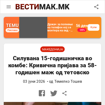
ВЕСТИ
МАК.MK
TEMU
Држач за полнење
56
ден
на телефон кој се
Купи
-35%
Реклама
монтира на ѕид -
Мултифункционален
пластичен
организатор за
чување на покрај
кревет и за ТВ
далечински
МАКЕДОНИЈА
управувач
Силувана 15-годишничка во
комбе: Кривична пријава за 58-
годишен маж од тетовско
03 јуни 2026
• од
Темелко Тошев