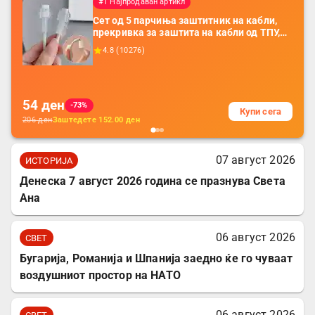
#1 Најпродаван артикл
Сет од 5 парчиња заштитник на кабли,
прекривка за заштита на кабли од ТПУ,
додатоци за заштита на кабли, без
4.8
(
10276
)
батерија, за мобилни телефони, комплет
за заштита на податочни линии
54
ден
-73%
Купи сега
206
ден
Заштедете
152.00
ден
07 август 2026
ИСТОРИЈА
Денеска 7 август 2026 година се празнува Света
Ана
06 август 2026
СВЕТ
Бугарија, Романија и Шпанија заедно ќе го чуваат
воздушниот простор на НАТО
06 август 2026