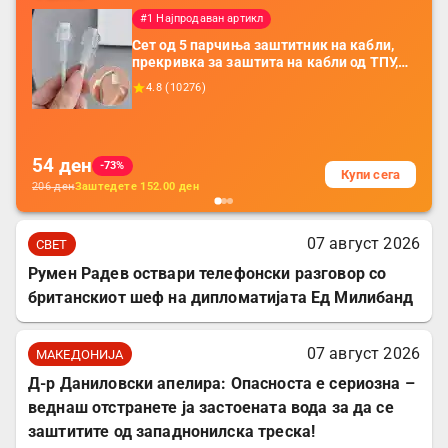
#1 Најпродаван артикл
Сет од 5 парчиња заштитник на кабли,
прекривка за заштита на кабли од ТПУ,
додатоци за заштита на кабли, без
4.8
(
10276
)
батерија, за мобилни телефони, комплет
за заштита на податочни линии
54
ден
-73%
Купи сега
206
ден
Заштедете
152.00
ден
07 август 2026
СВЕТ
Румен Радев оствари телефонски разговор со
британскиот шеф на дипломатијата Ед Милибанд
07 август 2026
МАКЕДОНИЈА
Д-р Даниловски апелира: Опасноста е сериозна –
веднаш отстранете ја застоената вода за да се
заштитите од западнонилска треска!