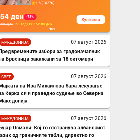
прекривка за заштита
4.8
(
10276
)
на кабли од ТПУ,
54
ден
додатоци за заштита на
-73%
Купи сега
кабли, без батерија, за
206
ден
Заштедете
152.00
ден
мобилни телефони,
комплет за заштита на
07 август 2026
МАКЕДОНИЈА
податочни линии
Предвремените избори за градоначалник
на Брвеница закажани за 18 октомври
07 август 2026
СВЕТ
Мајката на Ива Михаилова бара лекување
за ќерка си и праведно судење во Северна
Македонија
07 август 2026
МАКЕДОНИЈА
Бујар Османи: Кој го отстранува албанскиот
јазик од граничните табли, директно го