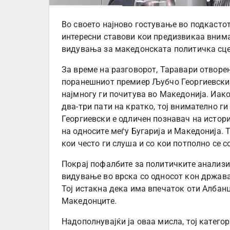
Во своето најново гостување во подкасто
интересни ставови кои предизвикаа вниман
видувања за македонската политичка сцен
За време на разговорот, Таравари отворе
поранешниот премиер Љубчо Георгиевски, 
најмногу ги почитува во Македонија. Иако
два-три пати на кратко, тој внимателно ги
Георгиевски е одличен познавач на истор
на односите меѓу Бугарија и Македонија. 
кои често ги слуша и со кои потполно се с
Покрај пофалбите за политичките анализи 
видување во врска со односот кон држава
Тој истакна дека има впечаток оти Албан
Македонците.
Надополнувајќи ја оваа мисла, тој катег