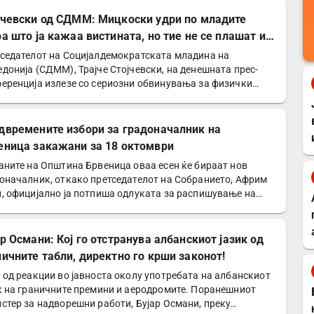
јчевски од СДММ: Мицкоски удри по младите
оа што ја кажаа вистината, но тие не се плашат и
победат!
седателот на Социјалдемократската младина на
донија (СДММ), Трајче Стојчевски, на денешната прес-
еренција излезе со сериозни обвинувања за физички
д врз…
двремените избори за градоначалник на
еница закажани за 18 октомври
аните на Општина Брвеница оваа есен ќе бираат нов
оначалник, откако претседателот на Собранието, Африм
, официјално ја потпиша одлуката за распишување на…
р Османи: Кој го отстранува албанскиот јазик од
ничните табли, директно го крши законот!
 од реакции во јавноста околу употребата на албанскиот
к на граничните премини и аеродромите. Поранешниот
стер за надворешни работи, Бујар Османи, преку…