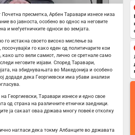
т Почетна пресметка, Арбен Таравари изнесе низа
ие во јавноста, особено во однос на неговите
а и меѓуетничките односи во земјата.
но го истакна своето високо мислење за
посочувајќи го како еден од политичарите кои
, како што вели самиот, лично се сретнале само
 следи неговите изјави. Според Таравари,
ијата, на збиднувањата во Македонија и особено
Тој додаде дека Георгиевски има убави анализи
огласува.
на Георгиевски, Таравари изнесе и едно свое
та од страна на различните етнички заедници.
ците ја сакаат оваа држава многу повеќе отколку
орично нагласи дека токму Албанците во државата