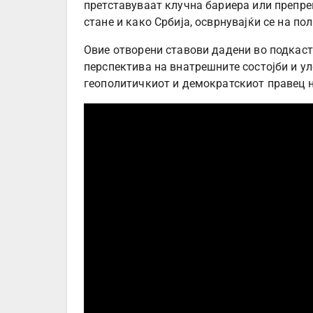
претставуваат клучна бариера или препре
стане и како Србија, осврнувајќи се на по
Овие отворени ставови дадени во подкас
перспектива на внатрешните состојби и у
геополитичкиот и демократскиот правец 