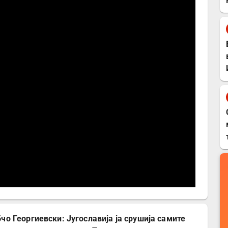
чо Георгиевски: Југославија ја срушија самите