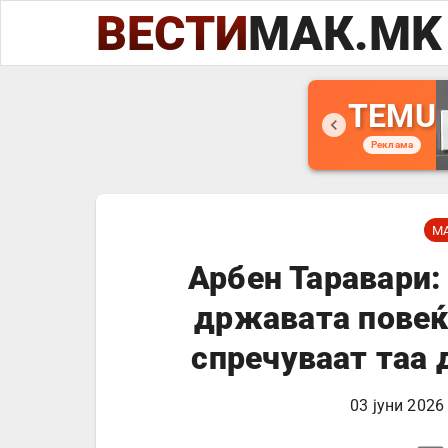
ВЕСТИ
МАК.MK
TEMU
Реклама
М
Арбен Таравари:
државата повеќ
спречуваат таа 
03 јуни 2026