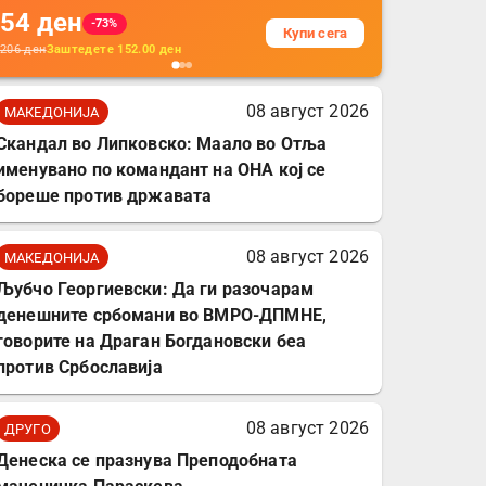
54
ден
додатоци за заштита на
-73%
Купи сега
кабли, без батерија, за
206
ден
Заштедете
152.00
ден
мобилни телефони,
комплет за заштита на
08 август 2026
МАКЕДОНИЈА
податочни линии
Скандал во Липковско: Маало во Отља
именувано по командант на ОНА кој се
бореше против државата
08 август 2026
МАКЕДОНИЈА
Љубчо Георгиевски: Да ги разочарам
денешните србомани во ВМРО-ДПМНЕ,
говорите на Драган Богдановски беа
против Србославија
08 август 2026
ДРУГО
Денеска се празнува Преподобната