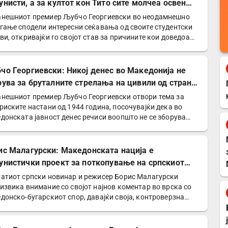
унисти, а за култот кон Тито сите молчеа освен
е
нешниот премиер Љубчо Георгиевски во неодамнешно
гање сподели интересни сеќавања од своите студентски
ви, откривајќи го својот став за причините кои доведоа…
чо Георгиевски: Никој денес во Македонија не
рува за бруталните стрелања на цивили од страна
Германците
нешниот премиер Љубчо Георгиевски отвори тема за
риските настани од 1944 година, посочувајќи дека во
донската јавност денес речиси воопшто не се зборува
ис Малагурски: Македонската нација е
унистички проект за поткопување на српскиот
нтитет
атиот српски новинар и режисер Борис Малагурски
извика внимание со својот најнов коментар во врска со
донско-бугарскиот спор, давајќи своја, контроверзна…