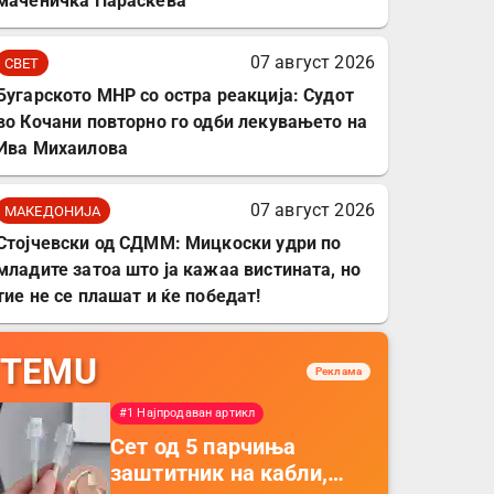
маченичка Параскева
07 август 2026
СВЕТ
Бугарското МНР со остра реакција: Судот
во Кочани повторно го одби лекувањето на
Ива Михаилова
07 август 2026
МАКЕДОНИЈА
Стојчевски од СДММ: Мицкоски удри по
младите затоа што ја кажаа вистината, но
тие не се плашат и ќе победат!
TEMU
Реклама
#1 Најпродаван артикл
Сет од 5 парчиња
заштитник на кабли,