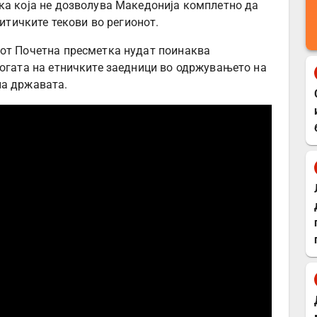
ка која не дозволува Македонија комплетно да
литичките текови во регионот.
тот Почетна пресметка нудат поинаква
логата на етничките заедници во одржувањето на
на државата.