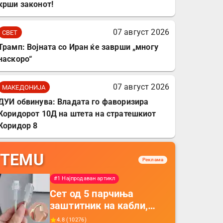
крши законот!
07 август 2026
СВЕТ
Трамп: Војната со Иран ќе заврши „многу
наскоро“
07 август 2026
МАКЕДОНИЈА
ДУИ обвинува: Владата го фаворизира
Коридорот 10Д на штета на стратешкиот
Коридор 8
TEMU
Реклама
#1 Најпродаван артикл
Сет од 5 парчиња
заштитник на кабли,
прекривка за заштита
4.8
(
10276
)