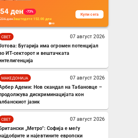
на кабли од ТПУ,
54
ден
додатоци за заштита на
-73%
Купи сега
кабли, без батерија, за
206
ден
Заштедете
152.00
ден
мобилни телефони,
комплет за заштита на
07 август 2026
СВЕТ
податочни линии
Јотова: Бугарија има огромен потенцијал
во ИТ-секторот и вештачката
интелигенција
07 август 2026
МАКЕДОНИЈА
Арбер Адеми: Нов скандал на Табановце –
продолжува дискриминацијата кон
албанскиот јазик
07 август 2026
СВЕТ
Британски „Метро“: Софија е меѓу
најдобрите и најевтините европски