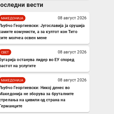
оследни вести
комплет за заштита на
податочни линии
08 август 2026
МАКЕДОНИЈА
Љубчо Георгиевски: Југославија ја срушија
самите комунисти, а за култот кон Тито
сите молчеа освен мене
08 август 2026
СВЕТ
Бугарија останува лидер во ЕУ според
растот на услугите
08 август 2026
МАКЕДОНИЈА
Љубчо Георгиевски: Никој денес во
Македонија не зборува за бруталните
стрелања на цивили од страна на
Германците