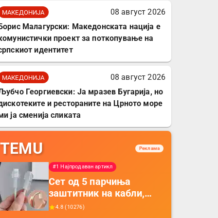
08 август 2026
МАКЕДОНИЈА
Борис Малагурски: Македонската нација е
комунистички проект за поткопување на
српскиот идентитет
08 август 2026
МАКЕДОНИЈА
Љубчо Георгиевски: Ја мразев Бугарија, но
дискотеките и рестораните на Црното море
ми ја сменија сликата
TEMU
Реклама
#1 Најпродаван артикл
Сет од 5 парчиња
заштитник на кабли,
прекривка за заштита
4.8
(
10276
)
на кабли од ТПУ,