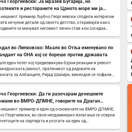
чо Георгиевски: Ја мразев Бугарија, но
котеките и рестораните на Црното море ми ја
нија сликата
нешниот премиер Љубчо Георгиевски сподели интересни
сега нечуени детали од своето детство, откривајќи како
годините се менувал неговиот личен став кон соседна…
ндал во Липковско: Маало во Отља именувано по
андант на ОНА кој се бореше против државата
ште еден потег кој предизвикува бурни реакции и револт
акедонската јавност, пратеникот од редовите на
ансата за Албанците, Ријад Шаќири, викендов се пофали
чо Георгиевски: Да ги разочарам денешните
омани во ВМРО-ДПМНЕ, говорите на Драган
дановски беа против Србославија
нешниот премиер и еден од основачите на ВМРО-ДПМНЕ,
о Георгиевски, во свое неодамнешно излагање се осврна
очетоците на партијата и улогата на еден од…