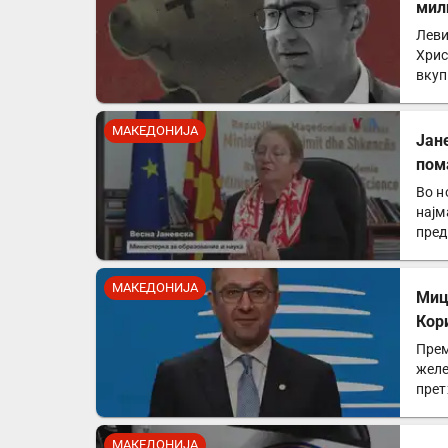
мил
Леви
Хрис
вкуп
држ
МАКЕДОНИЈА
Јан
пом
Во н
најм
пред
МАКЕДОНИЈА
Миц
Кор
Прем
желе
прет
МАКЕДОНИЈА