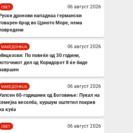
комплет за заштита на
06 август 2026
СВЕТ
податочни линии
Руски дронови нападнаа германски
товарен брод во Црното Море, нема
повредени
06 август 2026
МАКЕДОНИЈА
Мицкоски: По повеќе од 30 години,
источниот дел од Коридорот 8 ќе биде
завршен
06 август 2026
МАКЕДОНИЈА
Уапсен 60-годишник од Боговиње: Пукал на
семејна веселба, куршум оштетил покрив
на куќа
06 август 2026
СВЕТ