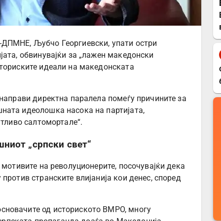
ДПМНЕ, Љубчо Георгиевски, упати остри
јата, обвинувајќи за „лажен македонски
сториските идеали на македонската
 направи директна паралела помеѓу причините за
ната идеолошка насока на партијата,
атливо салтомортале“.
ниот „српски свет“
 мотивите на револуционерите, посочувајќи дека
против странските влијанија кои денес, според
 основачите од историското ВМРО, многу