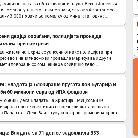
и
д министерката за образование и наука, Весна Јаневска,
 и по завршувањето на сите уписи, земјава ќе остане со
алку 3.000 првачиња помалку од минатата година…
сени двајца охриѓани, полицијата пронајде
ихуана при претреси
ца жители на Охрид се уапсени откако полицијата при
реси во нивните домови пронашла марихуана и други
мети поврзани со сомнение за кривично дело.
ициски…
М: Владата ја блокираше пругата кон Бугарија и
уби 60 милиони евра од ИПА фондови
 обвини дека Владата на Христијан Мицкоски не
изирала нова инвестиција со железничката делница
а Паланка – Деве Баир, туку повторно промовира проект
ој…
ица: Владата за 71 ден се задолжила 333