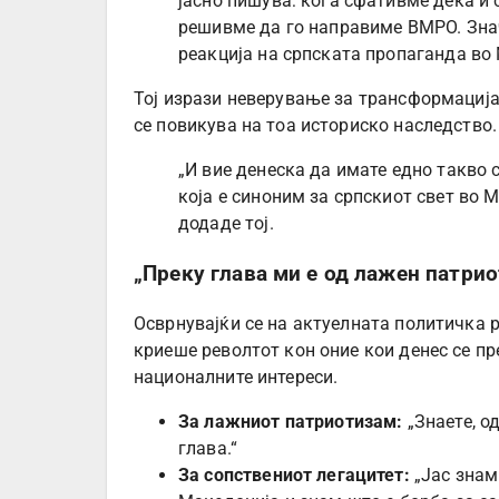
јасно пишува: кога сфативме дека и
решивме да го направиме ВМРО. Знач
реакција на српската пропаганда во 
Тој изрази неверување за трансформација
се повикува на тоа историско наследство.
„И вие денеска да имате едно такво 
која е синоним за српскиот свет во М
додаде тој.
„Преку глава ми е од лажен патри
Осврнувајќи се на актуелната политичка 
криеше револтот кон оние кои денес се п
националните интереси.
За лажниот патриотизам:
„Знаете, о
глава.“
За сопствениот легацитет:
„Јас знам