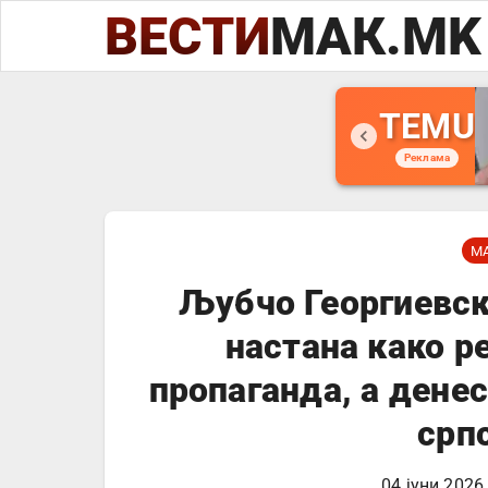
ВЕСТИ
МАК.MK
TEMU
Реклама
М
Љубчо Георгиевс
настана како р
пропаганда, а денес
срп
04 јуни 2026