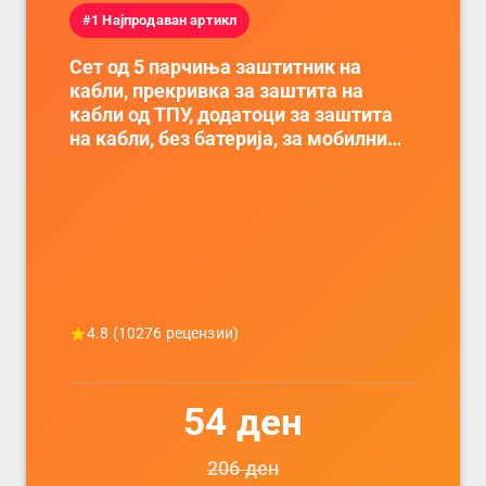
#1 Најпродаван артикл
Сет од 5 парчиња заштитник на
кабли, прекривка за заштита на
кабли од ТПУ, додатоци за заштита
на кабли, без батерија, за мобилни
телефони, комплет за заштита на
податочни линии
4.8
(
10276
рецензии)
54
ден
206
ден