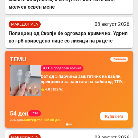
молчеа освен мене
08 август 2026
МАКЕДОНИЈА
Полицаец од Скопје ќе одговара кривично: Удрил
во грб приведено лице со лисици на рацете
TEMU
Реклама
#1 Најпродаван артикл
Сет од 5 парчиња заштитник на кабли,
прекривка за заштита на кабли од ТПУ,
додатоци за заштита на кабли, без
4.8
(
10276
)
батерија, за мобилни телефони, комплет
за заштита на податочни линии
54
ден
-73%
Купи сега
206
ден
Заштедете
152.00
ден
08 август 2026
МАКЕДОНИЈА