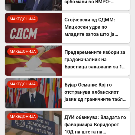
србомани во ВМРО-
ДПМНЕ, говорите на
Драган Богдановски беа
МАКЕДОНИЈА
Стојчевски од СДММ:
против Србославија
Мицкоски удри по
младите затоа што ја
кажаа вистината, но тие
не се плашат и ќе победат!
МАКЕДОНИЈА
Предвремените избори за
градоначалник на
Брвеница закажани за 18
октомври
МАКЕДОНИЈА
Бујар Османи: Кој го
отстранува албанскиот
јазик од граничните табли,
директно го крши законот!
МАКЕДОНИЈА
ДУИ обвинува: Владата го
фаворизира Коридорот
10Д на штета на