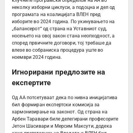
клучните програмски определби на АА во
неколку изборни циклуси, а подоцна и дел од
програмата на коалицијата ВЛЕН пред
изборите во 2024 година. По укинувањето на
„балансерот“ од страна на Уставниот суд,
носењето на овој закон стана неопходност, а
според првичните договори, тој требаше да
влезе во собраниска процедура уште во
ноември 2024 година.
Игнорирани предлозите на
експертите
Од АА потсетуваат дека по нивна иницијатива
бил формиран експертски комисија за
хармонизирање на законот. Од страна на
Арбен Таравари биле делегирани професорите
Јетон Шасивари и Мерсим Максути, додека