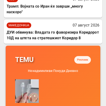
Трамп: Војната со Иран ќе заврши „многу
наскоро“
07 август 2026
МАКЕДОНИЈА
ДУИ обвинува: Владата го фаворизира Коридорот
10Д на штета на стратешкиот Коридор 8
TEMU
Реклама
Ненадминливи Понуди Дневно