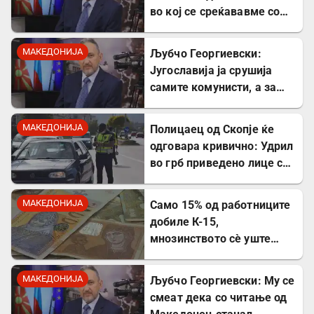
во кој се среќававме со
Богдановски бил купен со
пари од УДБА
МАКЕДОНИЈА
Љубчо Георгиевски:
Југославија ја срушија
самите комунисти, а за
култот кон Тито сите
молчеа освен мене
МАКЕДОНИЈА
Полицаец од Скопје ќе
одговара кривично: Удрил
во грб приведено лице со
лисици на рацете
МАКЕДОНИЈА
Само 15% од работниците
добиле К-15,
мнозинството сè уште
чека
МАКЕДОНИЈА
Љубчо Георгиевски: Му се
смеат дека со читање од