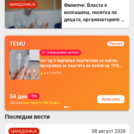
МАКЕДОНИЈА
Филипче: Власта е
исплашена, посегна по
децата, организаторите и
напаѓачите мора да
одговараат
TEMU
Реклама
#1 Најпродаван артикл
Сет од 5 парчиња заштитник на кабли,
прекривка за заштита на кабли од ТПУ,
додатоци за заштита на кабли, без
4.8
(
10276
)
батерија, за мобилни телефони, комплет
за заштита на податочни линии
54
ден
-73%
Купи сега
206
ден
Заштедете
152.00
ден
Последни вести
08 август 2026
МАКЕДОНИЈА