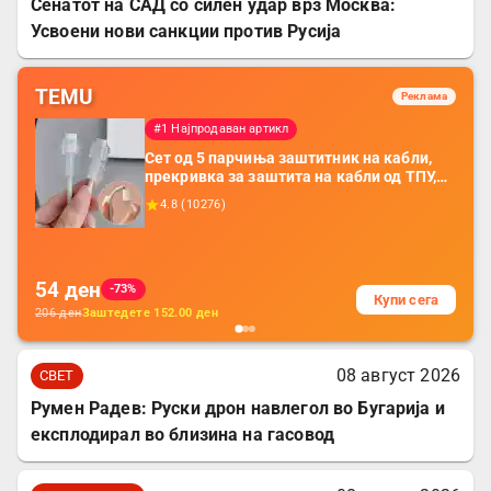
Сенатот на САД со силен удар врз Москва:
Усвоени нови санкции против Русија
TEMU
Реклама
#1 Најпродаван артикл
Сет од 5 парчиња заштитник на кабли,
прекривка за заштита на кабли од ТПУ,
додатоци за заштита на кабли, без
4.8
(
10276
)
батерија, за мобилни телефони, комплет
за заштита на податочни линии
54
ден
-73%
Купи сега
206
ден
Заштедете
152.00
ден
08 август 2026
СВЕТ
Румен Радев: Руски дрон навлегол во Бугарија и
експлодирал во близина на гасовод