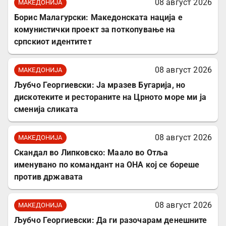
08 август 2026
МАКЕДОНИЈА
Борис Малагурски: Македонската нација е
комунистички проект за поткопување на
српскиот идентитет
08 август 2026
МАКЕДОНИЈА
Љубчо Георгиевски: Ја мразев Бугарија, но
дискотеките и рестораните на Црното море ми ја
сменија сликата
08 август 2026
МАКЕДОНИЈА
Скандал во Липковско: Маало во Отља
именувано по командант на ОНА кој се бореше
против државата
08 август 2026
МАКЕДОНИЈА
Љубчо Георгиевски: Да ги разочарам денешните