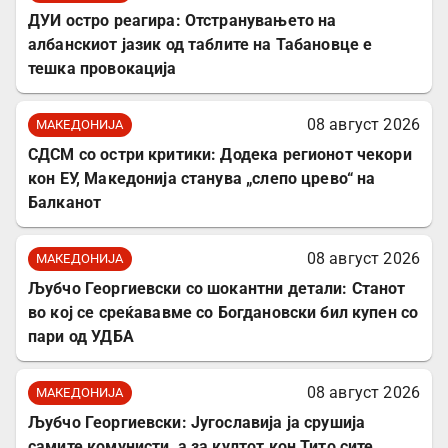
ДУИ остро реагира: Отстранувањето на
албанскиот јазик од таблите на Табановце е
тешка провокација
08 август 2026
МАКЕДОНИЈА
СДСМ со остри критики: Додека регионот чекори
кон ЕУ, Македонија станува „слепо црево“ на
Балканот
08 август 2026
МАКЕДОНИЈА
Љубчо Георгиевски со шокантни детали: Станот
во кој се среќававме со Богдановски бил купен со
пари од УДБА
08 август 2026
МАКЕДОНИЈА
Љубчо Георгиевски: Југославија ја срушија
самите комунисти, а за култот кон Тито сите