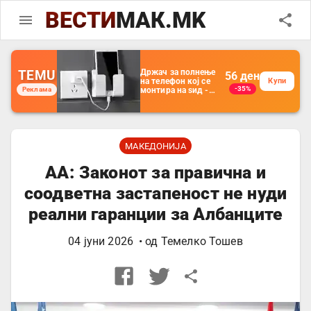
ВЕСТИ
МАК.MK
TEMU
Држач за полнење
56
ден
на телефон кој се
Купи
-35%
Реклама
монтира на ѕид -
Мултифункционален
пластичен
организатор за
чување на покрај
кревет и за ТВ
далечински
МАКЕДОНИЈА
управувач
АА: Законот за правична и
соодветна застапеност не нуди
реални гаранции за Албанците
04 јуни 2026
• од
Темелко Тошев