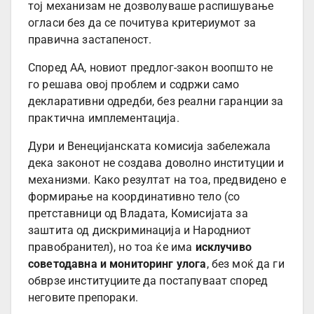
тој механизам не дозволуваше распишување
огласи без да се почитува критериумот за
правична застапеност.
Според АА, новиот предлог-закон воопшто не
го решава овој проблем и содржи само
декларативни одредби, без реални гаранции за
практична имплементација.
Дури и Венецијанската комисија забележала
дека законот не создава доволно институции и
механизми. Како резултат на тоа, предвидено е
формирање на координативно тело (со
претставници од Владата, Комисијата за
заштита од дискриминација и Народниот
правобранител), но тоа ќе има
исклучиво
советодавна и мониторинг улога
, без моќ да ги
обврзе институциите да постапуваат според
неговите препораки.