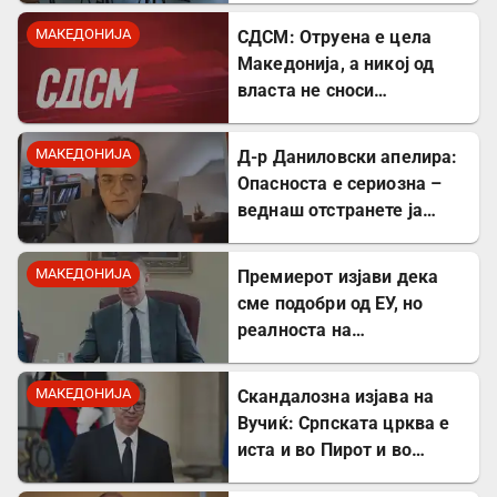
одделение
МАКЕДОНИЈА
СДСМ: Отруена е цела
Македонија, а никој од
власта не сноси
одговорност
МАКЕДОНИЈА
Д-р Даниловски апелира:
Опасноста е сериозна –
веднаш отстранете ја
застоената вода за да се
заштитите од
МАКЕДОНИЈА
Премиерот изјави дека
западнонилска треска!
сме подобри од ЕУ, но
реалноста на
потрошувачката кошница
го демантира
МАКЕДОНИЈА
Скандалозна изјава на
Вучиќ: Српската црква е
иста и во Пирот и во
Скопје