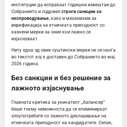
институции да испраќаат годишни извештаи до
Собранието и содржел
строги санкции за
неспроведување
, како и механизми за
верификација на етничката припадност со
казнени мерки за оние кои лажно се
изјаснуваат.
Ниту една од овие суштински мерки не се наоѓа
во текстот кој е доставен до Собранието во мај
2026 година.
Без санкции и без решение за
лажното изјаснување
Главната критика за укинатиот „балансер“
беше токму неможноста да се елиминираат
злоупотребите со лажното декларирање на
етничката припадност на кандидатите. Сепак,