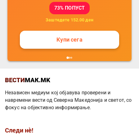
73
% ПОПУСТ
Заштедете
152.00
ден
Купи сега
ВЕСТИ
МАК.MK
Независен медиум кој објавува проверени и
навремени вести од Северна Македонија и светот, со
фокус на објективно информирање.
Следи нè!