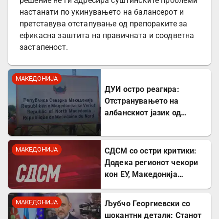
решение не ги адресира суштинските проблеми
настанати по укинувањето на балансерот и
претставува отстапување од препораките за
ефикасна заштита на правичната и соодветна
застапеност.
МАКЕДОНИЈА
ДУИ остро реагира:
Отстранувањето на
албанскиот јазик од
таблите на Табановце е
тешка провокација
МАКЕДОНИЈА
СДСМ со остри критики:
Додека регионот чекори
кон ЕУ, Македонија
станува „слепо црево“ на
Балканот
МАКЕДОНИЈА
Љубчо Георгиевски со
шокантни детали: Станот