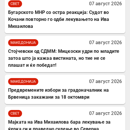
07 август 2026
СВЕТ
Бугарското МНР со остра реакција: Судот во
Кочани повторно го одби лекувањето на Ива
Михаилова
07 август 2026
МАКЕДОНИЈА
Стојчевски од СДММ: Мицкоски удри по младите
затоа што ја кажаа вистината, но тие не се
плашат и ќе победат!
07 август 2026
МАКЕДОНИЈА
Предвремените избори за градоначалник на
Брвеница закажани за 18 октомври
07 август 2026
СВЕТ
Мајката на Ива Михаилова бара лекување за
ќерка си и праведно судење во Северна