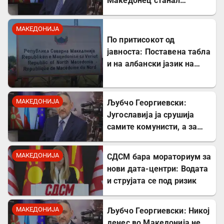
Македонец станал
Бугарин, но само со
читање се станува
МАКЕДОНИЈА
интелектуалец
По притисокот од
јавноста: Поставена табла
и на албански јазик на
Табановце
МАКЕДОНИЈА
Љубчо Георгиевски:
Југославија ја срушија
самите комунисти, а за
култот кон Тито сите
молчеа освен мене
МАКЕДОНИЈА
СДСМ бара мораториум за
нови дата-центри: Водата
и струјата се под ризик
МАКЕДОНИЈА
Љубчо Георгиевски: Никој
денес во Македонија не