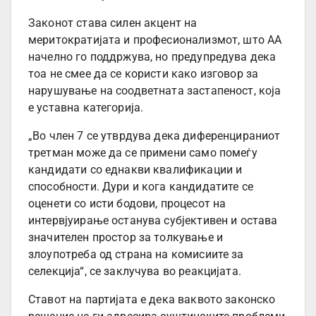
Законот става силен акцент на
меритократијата и професионализмот, што АА
начелно го поддржува, но предупредува дека
тоа не смее да се користи како изговор за
нарушување на соодветната застапеност, која
е уставна категорија.
„Во член 7 се утврдува дека диференцираниот
третман може да се примени само помеѓу
кандидати со еднакви квалификации и
способности. Дури и кога кандидатите се
оценети со исти бодови, процесот на
интервјуирање останува субјективен и остава
значителен простор за толкување и
злоупотреба од страна на комисиите за
селекција“, се заклучува во реакцијата.
Ставот на партијата е дека ваквото законско