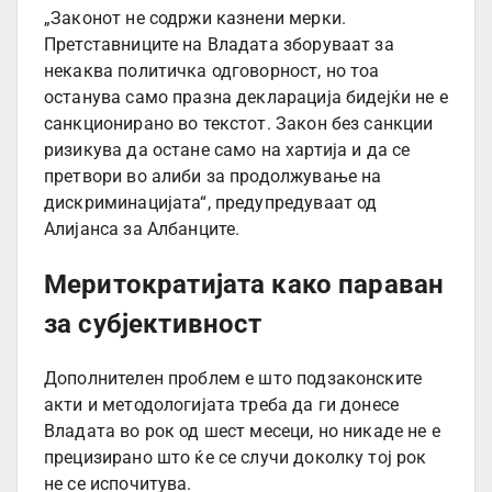
„Законот не содржи казнени мерки.
Претставниците на Владата зборуваат за
некаква политичка одговорност, но тоа
останува само празна декларација бидејќи не е
санкционирано во текстот. Закон без санкции
ризикува да остане само на хартија и да се
претвори во алиби за продолжување на
дискриминацијата“, предупредуваат од
Алијанса за Албанците.
Меритократијата како параван
за субјективност
Дополнителен проблем е што подзаконските
акти и методологијата треба да ги донесе
Владата во рок од шест месеци, но никаде не е
прецизирано што ќе се случи доколку тој рок
не се испочитува.