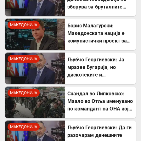
зборува за бруталните
стрелања на цивили од
страна на Германците
МАКЕДОНИЈА
Борис Малагурски:
Македонската нација е
комунистички проект за
поткопување на српскиот
идентитет
МАКЕДОНИЈА
Љубчо Георгиевски: Ја
мразев Бугарија, но
дискотеките и
рестораните на Црното
море ми ја сменија
МАКЕДОНИЈА
Скандал во Липковско:
сликата
Маало во Отља именувано
по командант на ОНА кој
се бореше против
државата
МАКЕДОНИЈА
Љубчо Георгиевски: Да ги
разочарам денешните