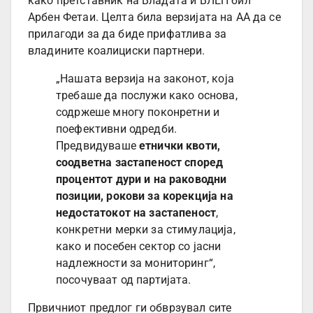
како претставник на Владата и ВЛЕН бил
Арбен Фетаи. Целта била верзијата на АА да се
прилагоди за да биде прифатлива за
владините коалициски партнери.
„Нашата верзија на законот, која
требаше да послужи како основа,
содржеше многу поконретни и
поефективни одредби.
Предвидуваше
етнички квоти,
соодветна застапеност според
процентот дури и на раководни
позиции, рокови за корекција на
недостатокот на застапеност
,
конкретни мерки за стимулација,
како и посебен сектор со јасни
надлежности за мониторинг“,
посочуваат од партијата.
Првичниот предлог ги обврзувал сите