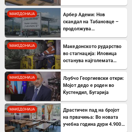
стратешкиот Коридор 8
МАКЕДОНИЈА
Арбер Адеми: Нов
скандал на Табановце –
продолжува
дискриминацијата кон
албанскиот јазик
МАКЕДОНИЈА
Македонското рударство
во стагнација: Иловица
останува најголемата
неискористена можност
за економски раст
МАКЕДОНИЈА
Љубчо Георгиевски откри:
Мојот дедо е роден во
Ќустендил, Бугарија
МАКЕДОНИЈА
Драстичен пад на бројот
на првачиња: Во новата
учебна година дури 4.900
помалку ученици во прво