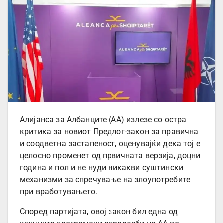
Алијанса за Албанците (АА) излезе со остра
критика за новиот Предлог-закон за правична
и соодветна застапеност, оценувајќи дека тој е
целосно променет од првичната верзија, доцни
година и пол и не нуди никакви суштински
механизми за спречување на злоупотребите
при вработувањето.
Според партијата, овој закон бил една од