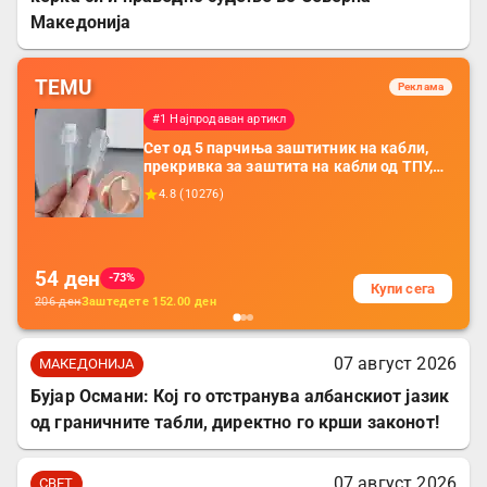
Македонија
TEMU
Реклама
#1 Најпродаван артикл
Сет од 5 парчиња заштитник на кабли,
прекривка за заштита на кабли од ТПУ,
додатоци за заштита на кабли, без
4.8
(
10276
)
батерија, за мобилни телефони, комплет
за заштита на податочни линии
54
ден
-73%
Купи сега
206
ден
Заштедете
152.00
ден
07 август 2026
МАКЕДОНИЈА
Бујар Османи: Кој го отстранува албанскиот јазик
од граничните табли, директно го крши законот!
07 август 2026
СВЕТ