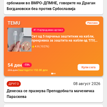
србомани во ВМРО-ДПМНЕ, говорите на Драган
Богдановски беа против Србославија
TEMU
Реклама
#1 Најпродаван артикл
Сет од 5 парчиња заштитник на кабли,
прекривка за заштита на кабли од ТПУ,
додатоци за заштита на кабли, без
4.8
(
10276
)
батерија, за мобилни телефони, комплет
за заштита на податочни линии
54
ден
-73%
Купи сега
206
ден
Заштедете
152.00
ден
08 август 2026
ДРУГО
Денеска се празнува Преподобната маченичка
Параскева