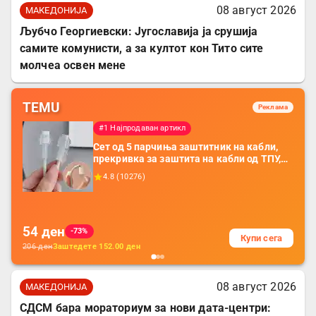
08 август 2026
МАКЕДОНИЈА
Љубчо Георгиевски: Југославија ја срушија
самите комунисти, а за култот кон Тито сите
молчеа освен мене
TEMU
Реклама
#1 Најпродаван артикл
Сет од 5 парчиња заштитник на кабли,
прекривка за заштита на кабли од ТПУ,
додатоци за заштита на кабли, без
4.8
(
10276
)
батерија, за мобилни телефони, комплет
за заштита на податочни линии
54
ден
-73%
Купи сега
206
ден
Заштедете
152.00
ден
08 август 2026
МАКЕДОНИЈА
СДСМ бара мораториум за нови дата-центри: