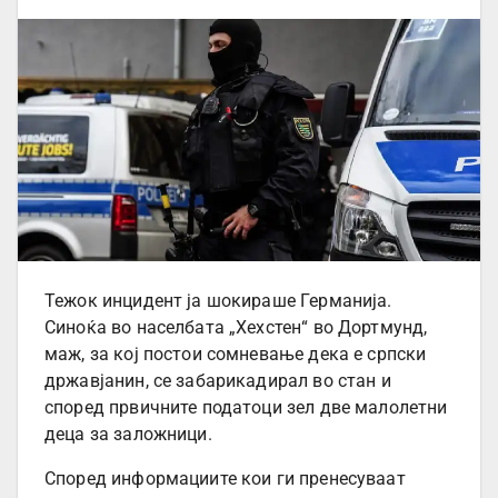
Тежок инцидент ја шокираше Германија.
Синоќа во населбата „Хехстен“ во Дортмунд,
маж, за кој постои сомневање дека е српски
државјанин, се забарикадирал во стан и
според првичните податоци зел две малолетни
деца за заложници.
Според информациите кои ги пренесуваат