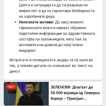
Целта е ситуацијата да се разреши по
мирен пат и да се гарантира безбедноста
на заробените деца.
Непознати мотиви:
До овој момент,
германските власти немаат објавено
подетални информации за здравствената
состојба на заложниците, ниту пак за
мотивите кои довеле до овој тежок
инцидент.
Истрагата и полициската акција се сè уште во
тек, а повеќе детали се очекуваат во текот на
денот.
СВЕТ
ЗЕЛЕНСКИ: Доаѓаат до
50.000 војници од Северна
Кореја – Пјонгјанг
стекнува вредно воено