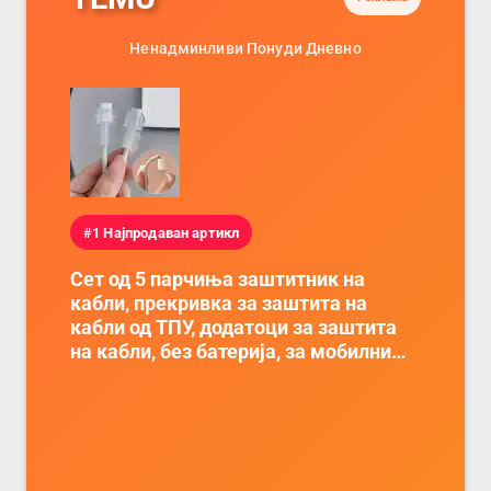
Ненадминливи Понуди Дневно
#1 Најпродаван артикл
Сет од 5 парчиња заштитник на
кабли, прекривка за заштита на
кабли од ТПУ, додатоци за заштита
на кабли, без батерија, за мобилни
телефони, комплет за заштита на
податочни линии