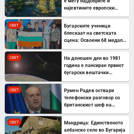
е меѓу најдобрите и
најевтините европски
дестинации за туристите
СВЕТ
Бугарските ученици
блескаат на светската
сцена: Освоени 68 медали
на меѓународни
олимпијади во 2026
СВЕТ
На денешен ден во 1981
година
година е лансиран првиот
бугарски вештачки
сателит
СВЕТ
Румен Радев оствари
телефонски разговор со
британскиот шеф на
дипломатијата Ед
Милибанд
СВЕТ
Мандрица: Единственото
албанско село во Бугарија