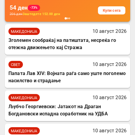
54
ден
-73%
Купи сега
206
ден
Заштедете
152.00
ден
10 август 2026
МАКЕДОНИЈА
Зголемен сообраќај на патиштата, несреќа го
отежна движењето кај Стража
10 август 2026
СВЕТ
Папата Лав XIV: Војната раѓа само уште поголемо
насилство и страдање
10 август 2026
МАКЕДОНИЈА
Љубчо Георгиевски: Јатакот на Драган
Богдановски испадна соработник на УДБА
10 август 2026
МАКЕДОНИЈА