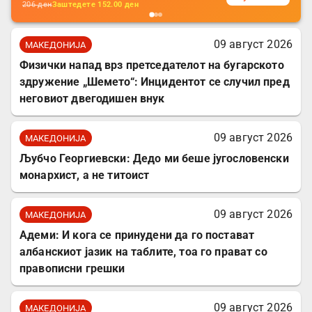
206
ден
Заштедете
152.00
ден
09 август 2026
МАКЕДОНИЈА
Физички напад врз претседателот на бугарското
здружение „Шемето“: Инцидентот се случил пред
неговиот двегодишен внук
09 август 2026
МАКЕДОНИЈА
Љубчо Георгиевски: Дедо ми беше југословенски
монархист, а не титоист
09 август 2026
МАКЕДОНИЈА
Адеми: И кога се принудени да го постават
албанскиот јазик на таблите, тоа го прават со
правописни грешки
09 август 2026
МАКЕДОНИЈА