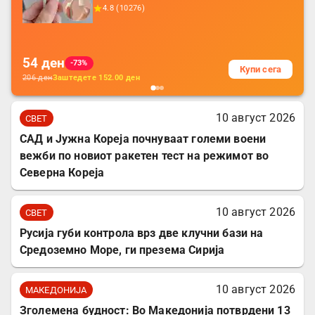
додатоци за заштита на кабли, без
4.8
(
10276
)
батерија, за мобилни телефони, комплет
за заштита на податочни линии
54
ден
-73%
Купи сега
206
ден
Заштедете
152.00
ден
10 август 2026
СВЕТ
САД и Јужна Кореја почнуваат големи воени
вежби по новиот ракетен тест на режимот во
Северна Кореја
10 август 2026
СВЕТ
Русија губи контрола врз две клучни бази на
Средоземно Море, ги презема Сирија
10 август 2026
МАКЕДОНИЈА
Зголемена будност: Во Македонија потврдени 13