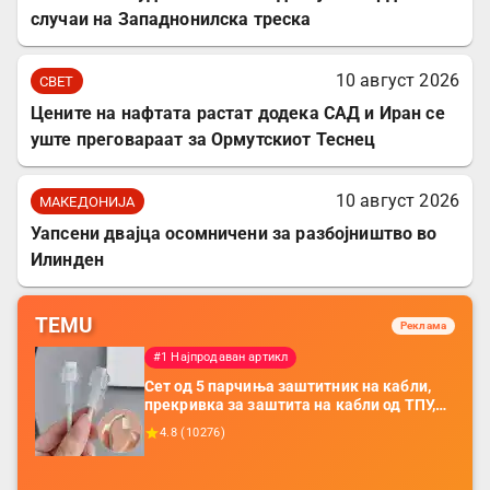
случаи на Западнонилска треска
10 август 2026
СВЕТ
Цените на нафтата растат додека САД и Иран се
уште преговараат за Ормутскиот Теснец
10 август 2026
МАКЕДОНИЈА
Уапсени двајца осомничени за разбојништво во
Илинден
TEMU
Реклама
#1 Најпродаван артикл
Сет од 5 парчиња заштитник на кабли,
прекривка за заштита на кабли од ТПУ,
додатоци за заштита на кабли, без
4.8
(
10276
)
батерија, за мобилни телефони, комплет
за заштита на податочни линии