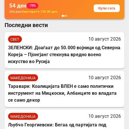
54
ден
-73%
Купи сега
206
ден
Заштедете
152.00
ден
Последни вести
10 август 2026
СВЕТ
ЗЕЛЕНСКИ: Доаѓаат до 50.000 војници од Северна
Кореја – Пјонгјанг стекнува вредно воено
искуство во Русија
10 август 2026
МАКЕДОНИЈА
Таравари: Коалицијата ВЛЕН е само политички
инструмент на Мицкоски, Албанците во владата
се само декор
10 август 2026
МАКЕДОНИЈА
Љубчо Георгиевски: Бегаа од партијата под