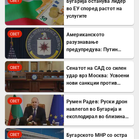
СВЕТ
Бугарија останува лидер
во ЕУ според растот на
услугите
СВЕТ
Американското
разузнавање
предупредува: Путин
може да го тестира НАТО
уште есенва
СВЕТ
Сенатот на САД со силен
удар врз Москва: Усвоени
нови санкции против
Русија
СВЕТ
Румен Радев: Руски дрон
навлегол во Бугарија и
експлодирал во близина
на гасовод
СВЕТ
Бугарското МНР со остра