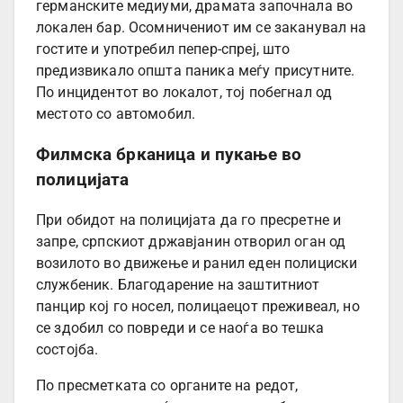
германските медиуми, драмата започнала во
локален бар. Осомничениот им се заканувал на
гостите и употребил пепер-спреј, што
предизвикало општа паника меѓу присутните.
По инцидентот во локалот, тој побегнал од
местото со автомобил.
Филмска брканица и пукање во
полицијата
При обидот на полицијата да го пресретне и
запре, српскиот државјанин отворил оган од
возилото во движење и ранил еден полициски
службеник. Благодарение на заштитниот
панцир кој го носел, полицаецот преживеал, но
се здобил со повреди и се наоѓа во тешка
состојба.
По пресметката со органите на редот,