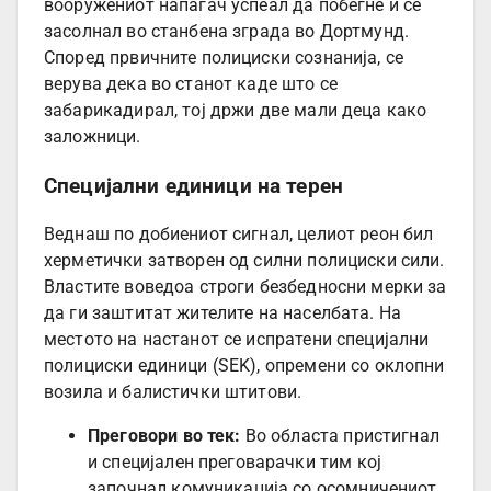
вооружениот напаѓач успеал да побегне и се
засолнал во станбена зграда во Дортмунд.
Според првичните полициски сознанија, се
верува дека во станот каде што се
забарикадирал, тој држи две мали деца како
заложници.
Специјални единици на терен
Веднаш по добиениот сигнал, целиот реон бил
херметички затворен од силни полициски сили.
Властите воведоа строги безбедносни мерки за
да ги заштитат жителите на населбата. На
местото на настанот се испратени специјални
полициски единици (SEK), опремени со оклопни
возила и балистички штитови.
Преговори во тек:
Во областа пристигнал
и специјален преговарачки тим кој
започнал комуникација со осомничениот.