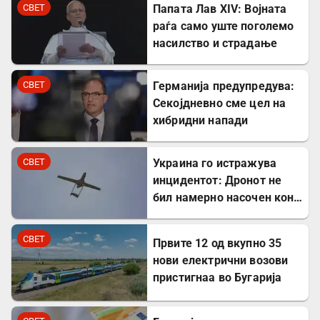
СВЕТ
Папата Лав XIV: Војната
раѓа само уште поголемо
насилство и страдање
СВЕТ
Германија предупредува:
Секојдневно сме цел на
хибридни напади
СВЕТ
Украина го истражува
инцидентот: Дронот не
бил намерно насочен кон
Бугарија
СВЕТ
Првите 12 од вкупно 35
нови електрични возови
пристигнаа во Бугарија