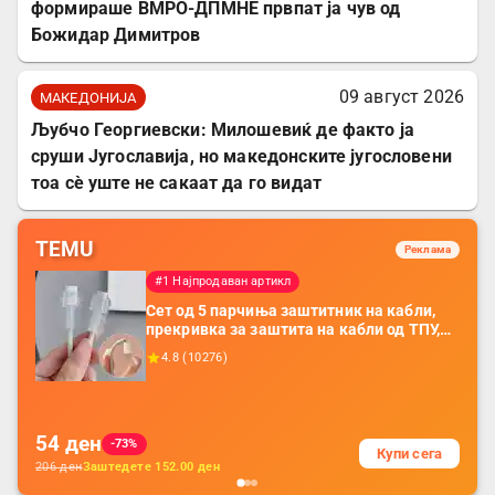
формираше ВМРО-ДПМНЕ првпат ја чув од
Божидар Димитров
09 август 2026
МАКЕДОНИЈА
Љубчо Георгиевски: Милошевиќ де факто ја
сруши Југославија, но македонските југословени
тоа сè уште не сакаат да го видат
TEMU
Реклама
#1 Најпродаван артикл
Сет од 5 парчиња заштитник на кабли,
прекривка за заштита на кабли од ТПУ,
додатоци за заштита на кабли, без
4.8
(
10276
)
батерија, за мобилни телефони, комплет
за заштита на податочни линии
54
ден
-73%
Купи сега
206
ден
Заштедете
152.00
ден