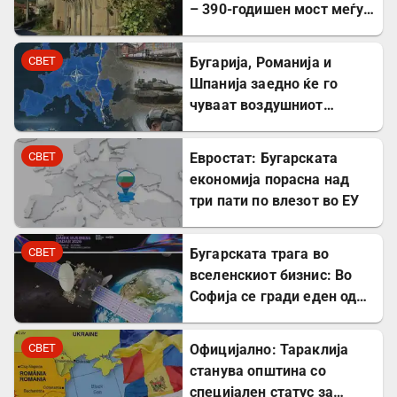
– 390-годишен мост меѓу
Бугарите и Албанците
СВЕТ
Бугарија, Романија и
Шпанија заедно ќе го
чуваат воздушниот
простор на НАТО
СВЕТ
Евростат: Бугарската
економија порасна над
три пати по влезот во ЕУ
СВЕТ
Бугарската трага во
вселенскиот бизнис: Во
Софија се гради еден од
најголемите вселенски
центри во Европа
СВЕТ
Официјално: Тараклија
станува општина со
специјален статус за