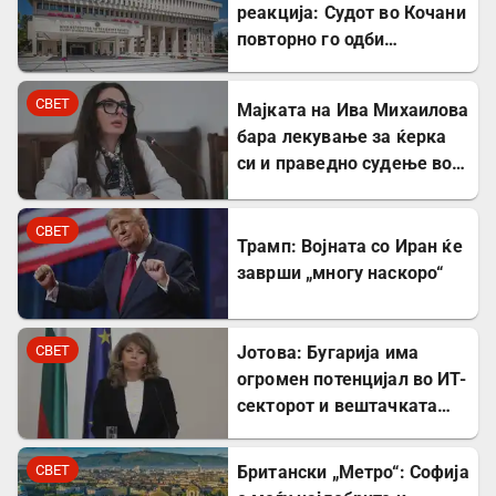
реакција: Судот во Кочани
повторно го одби
лекувањето на Ива
Михаилова
СВЕТ
Мајката на Ива Михаилова
бара лекување за ќерка
си и праведно судење во
Северна Македонија
СВЕТ
Трамп: Војната со Иран ќе
заврши „многу наскоро“
СВЕТ
Јотова: Бугарија има
огромен потенцијал во ИТ-
секторот и вештачката
интелигенција
СВЕТ
Британски „Метро“: Софија