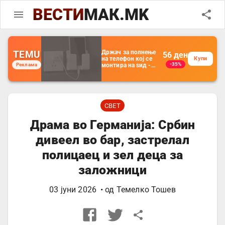
ВЕСТИ
МАК.MK
TEMU
Држач за полнење
56
ден
на телефон кој се
Купи
-35%
Реклама
монтира на ѕид -
Мултифункционален
пластичен
организатор за
чување на покрај
кревет и за ТВ
далечински
СВЕТ
управувач
Драма во Германија: Србин
дивеел во бар, застрелал
полицаец и зел деца за
заложници
03 јуни 2026
• од
Темелко Тошев