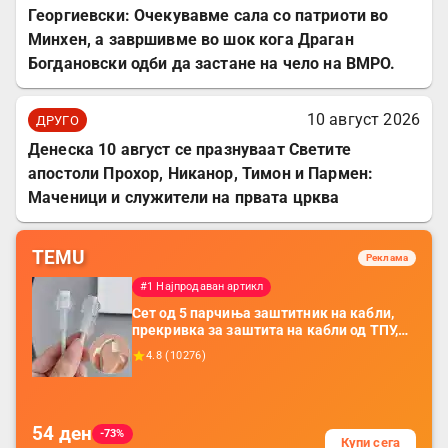
Георгиевски: Очекувавме сала со патриоти во
Минхен, а завршивме во шок кога Драган
Богдановски одби да застане на чело на ВМРО.
10 август 2026
ДРУГО
Денеска 10 август се празнуваат Светите
апостоли Прохор, Никанор, Тимон и Пармен:
Маченици и служители на првата црква
TEMU
Реклама
#1 Најпродаван артикл
Сет од 5 парчиња заштитник на кабли,
прекривка за заштита на кабли од ТПУ,
додатоци за заштита на кабли, без
4.8
(
10276
)
батерија, за мобилни телефони, комплет
за заштита на податочни линии
54
ден
-73%
Купи сега