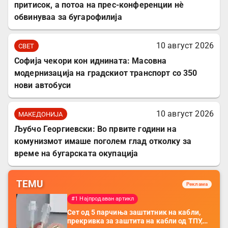
притисок, а потоа на прес-конференции нè
обвинуваа за бугарофилија
10 август 2026
СВЕТ
Софија чекори кон иднината: Масовна
модернизација на градскиот транспорт со 350
нови автобуси
10 август 2026
МАКЕДОНИЈА
Љубчо Георгиевски: Во првите години на
комунизмот имаше поголем глад отколку за
време на бугарската окупација
TEMU
Реклама
#1 Најпродаван артикл
Сет од 5 парчиња заштитник на кабли,
прекривка за заштита на кабли од ТПУ,