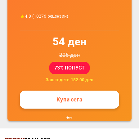
4.8
(
10276
рецензии)
54
ден
206
ден
73
% ПОПУСТ
Заштедете
152.00
ден
Купи сега