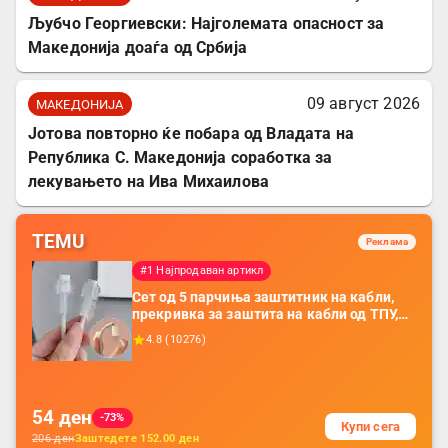
Љубчо Георгиевски: Најголемата опасност за
Македонија доаѓа од Србија
09 август 2026
МАКЕДОНИЈА
Јотова повторно ќе побара од Владата на
Република С. Македонија соработка за
лекувањето на Ива Михаилова
TEMU
Реклама
#1 Најпродаван артикл
Сет од 5 парчиња заштитник на кабли,
прекривка за заштита на кабли од ТПУ,
додатоци за заштита на кабли, без
4.8
(
10276
)
батерија, за мобилни телефони, комплет
за заштита на податочни линии
54
ден
-73%
Купи сега
206
ден
Заштедете
152.00
ден