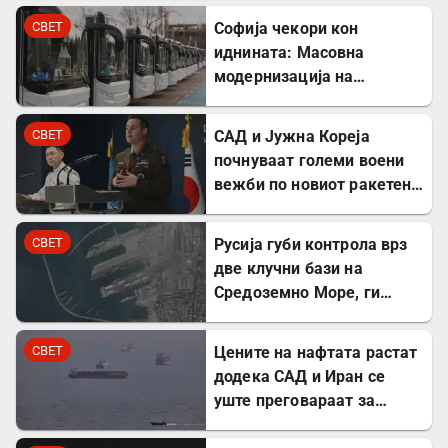
искуство во Русија
СВЕТ
Софија чекори кон
иднината: Масовна
модернизација на
градскиот транспорт со
350 нови автобуси
СВЕТ
САД и Јужна Кореја
почнуваат големи воени
вежби по новиот ракетен
тест на режимот во
Северна Кореја
СВЕТ
Русија губи контрола врз
две клучни бази на
Средоземно Море, ги
презема Сирија
СВЕТ
Цените на нафтата растат
додека САД и Иран се
уште преговараат за
Ормутскиот Теснец