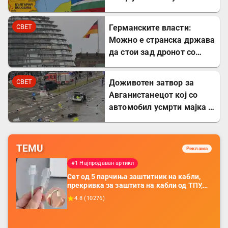
заштита на Бугарите во
Молдавија
СВЕТ
Германските власти:
Можно е странска држава
да стои зад дронот со
експлозив во Лајпциг
СВЕТ
Доживотен затвор за
Авганистанецот кој со
автомобил усмрти мајка и
двегодишно девојче во
Минхен
TEMU
Реклама
#1 Најпродаван артикл
Сет од 5 парчиња заштитник на кабли,
прекривка за заштита на кабли од ТПУ,
додатоци за заштита на кабли, без
4.8
(
10276
)
батерија, за мобилни телефони, комплет
за заштита на податочни линии