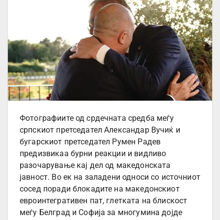
Фотографиите од срдечната средба меѓу
српскиот претседател Александар Вучиќ и
бугарскиот претседател Румен Радев
предизвикаа бурни реакции и видливо
разочарување кај дел од македонската
јавност. Во ек на заладени односи со источниот
сосед поради блокадите на македонскиот
евроинтегративен пат, глетката на блискост
меѓу Белград и Софија за многумина дојде