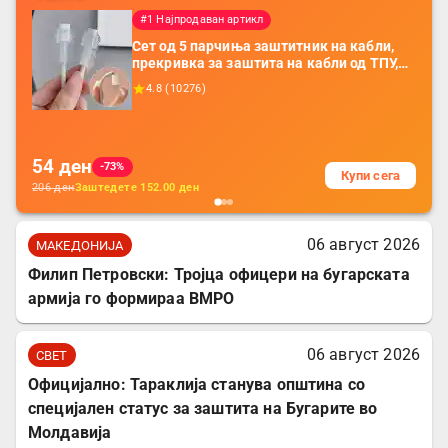
#1 Најпродаван артикл
Сет од 5 парчиња заштитник на кабли,
прекривка за заштита на кабли од ТПУ,
додатоци за заштита на кабли, без
4.8
(
10276
)
батерија, за мобилни телефони, комплет
за заштита на податочни линии
54
ден
-73%
Купи сега
206
ден
Заштедете
152.00
ден
06 август 2026
МАКЕДОНИЈА
Филип Петровски: Тројца офицери на бугарската
армија го формираа ВМРО
06 август 2026
СВЕТ
Официјално: Тараклија станува општина со
специјален статус за заштита на Бугарите во
Молдавија