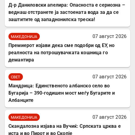
Д-р Даниловски апелира: Опасноста е сериозна –
веднаш отстранете ја застоената вода за да се
заштитите од западнонилска треска!
07 август 2026
МАКЕДОНИЈА
Премиерот изјави дека сме подобри од ЕУ, но
реалноста на потрошувачката кошница го
демантира
07 август 2026
СВЕТ
Мандрица: Единственото албанско село во
Бугарија – 390-годишен мост меѓу Бугарите и
Албанците
07 август 2026
МАКЕДОНИЈА
Скандалозна изјава на Вучиќ: Српската црква е
иста и во Пирот и во Скопје