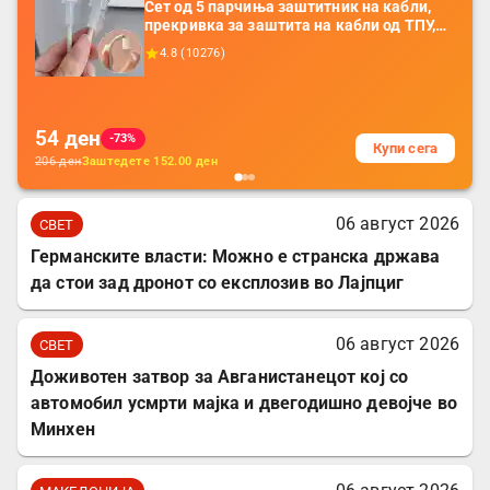
Сет од 5 парчиња заштитник на кабли,
прекривка за заштита на кабли од ТПУ,
додатоци за заштита на кабли, без
4.8
(
10276
)
батерија, за мобилни телефони, комплет
за заштита на податочни линии
54
ден
-73%
Купи сега
206
ден
Заштедете
152.00
ден
06 август 2026
СВЕТ
Германските власти: Можно е странска држава
да стои зад дронот со експлозив во Лајпциг
06 август 2026
СВЕТ
Доживотен затвор за Авганистанецот кој со
автомобил усмрти мајка и двегодишно девојче во
Минхен