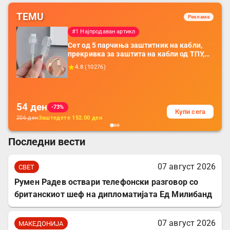
години
TEMU
Реклама
#1 Најпродаван артикл
Сет од 5 парчиња заштитник на кабли,
прекривка за заштита на кабли од ТПУ,
додатоци за заштита на кабли, без
4.8
(
10276
)
батерија, за мобилни телефони, комплет
за заштита на податочни линии
54
ден
-73%
Купи сега
206
ден
Заштедете
152.00
ден
Последни вести
07 август 2026
СВЕТ
Румен Радев оствари телефонски разговор со
британскиот шеф на дипломатијата Ед Милибанд
07 август 2026
МАКЕДОНИЈА