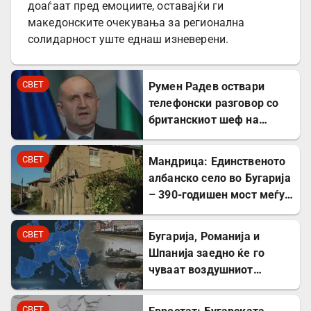
доаѓаат пред емоциите, оставајќи ги
македонските очекувања за регионална
солидарност уште еднаш изневерени.
СВЕТ
Румен Радев оствари
телефонски разговор со
британскиот шеф на
дипломатијата Ед
Милибанд
СВЕТ
Мандрица: Единственото
албанско село во Бугарија
– 390-годишен мост меѓу
Бугарите и Албанците
СВЕТ
Бугарија, Романија и
Шпанија заедно ќе го
чуваат воздушниот
простор на НАТО
СВЕТ