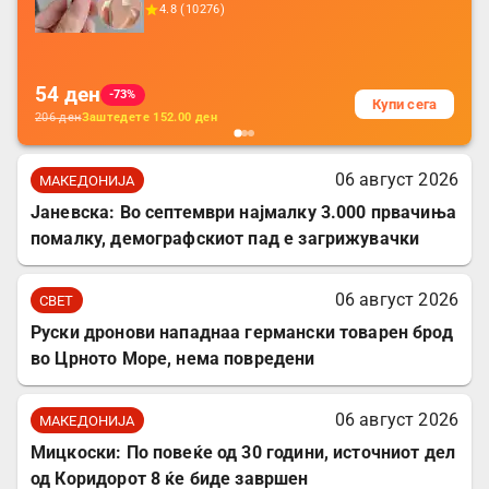
додатоци за заштита на кабли, без
4.8
(
10276
)
батерија, за мобилни телефони, комплет
за заштита на податочни линии
54
ден
-73%
Купи сега
206
ден
Заштедете
152.00
ден
06 август 2026
МАКЕДОНИЈА
Јаневска: Во септември најмалку 3.000 првачиња
помалку, демографскиот пад е загрижувачки
06 август 2026
СВЕТ
Руски дронови нападнаа германски товарен брод
во Црното Море, нема повредени
06 август 2026
МАКЕДОНИЈА
Мицкоски: По повеќе од 30 години, источниот дел
од Коридорот 8 ќе биде завршен