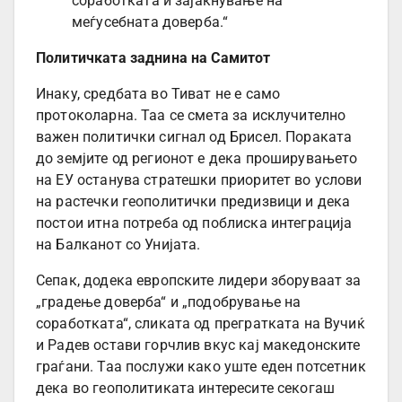
соработката и зајакнување на
меѓусебната доверба.“
Политичката заднина на Самитот
Инаку, средбата во Тиват не е само
протоколарна. Таа се смета за исклучително
важен политички сигнал од Брисел. Пораката
до земјите од регионот е дека проширувањето
на ЕУ останува стратешки приоритет во услови
на растечки геополитички предизвици и дека
постои итна потреба од поблиска интеграција
на Балканот со Унијата.
Сепак, додека европските лидери зборуваат за
„градење доверба“ и „подобрување на
соработката“, сликата од прегратката на Вучиќ
и Радев остави горчлив вкус кај македонските
граѓани. Таа послужи како уште еден потсетник
дека во геополитиката интересите секогаш