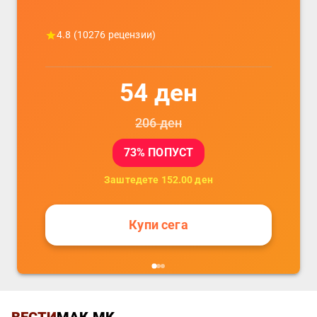
4.8
(
10276
рецензии)
54
ден
206
ден
73
% ПОПУСТ
Заштедете
152.00
ден
Купи сега