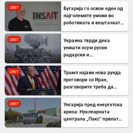
СВЕТ
Бугарија го освои еден од
најголемите умови во
роботиката и вештачката
интелигенција – ќе работи
во ИНСАИТ
СВЕТ
Украина тврди дека
уништи осум руски
радарски и
противвоздушни системи
во Краснодар
СВЕТ
Трамп најави нова рунда
преговори со Иран,
разговорите треба да
почнат денес
СВЕТ
Унгарија пред енергетска
криза: Нуклеарната
централа „Пакс“ првпат
целосно запрена по 44