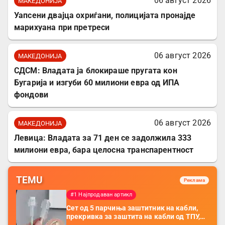
06 август 2026
МАКЕДОНИЈА
Уапсени двајца охриѓани, полицијата пронајде
марихуана при претреси
06 август 2026
МАКЕДОНИЈА
СДСМ: Владата ја блокираше пругата кон
Бугарија и изгуби 60 милиони евра од ИПА
фондови
06 август 2026
МАКЕДОНИЈА
Левица: Владата за 71 ден се задолжила 333
милиони евра, бара целосна транспарентност
TEMU
Реклама
#1 Најпродаван артикл
Сет од 5 парчиња заштитник на кабли,
прекривка за заштита на кабли од ТПУ,