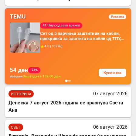
TEMU
Реклама
#1 Најпродаван артикл
Сет од 5 парчиња заштитник на кабли,
прекривка за заштита на кабли од ТПУ,
додатоци за заштита на кабли, без
4.8
(
10276
)
батерија, за мобилни телефони, комплет
за заштита на податочни линии
54
ден
-73%
Купи сега
206
ден
Заштедете
152.00
ден
07 август 2026
ИСТОРИЈА
Денеска 7 август 2026 година се празнува Света
Ана
06 август 2026
СВЕТ