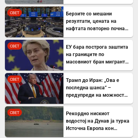
Шпанија
СВЕТ
Берзите со мешани
резултати, цената на
нафтата повторно почна
да расте
СВЕТ
ЕУ бара построга заштита
на границите по
масовниот бран мигранти
во Сеута
СВЕТ
Трамп до Иран: „Ова е
последна шанса“ –
предупреди на можност
за „обезглавување“
СВЕТ
Рекордно нискиот
водостој на Дунав ја турка
Источна Европа кон
енергетска криза