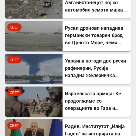
Авганистанецот кој со
автомобил усмрти мајка и
двегодишно девојче во
Минхен
СВЕТ
Руски дронови нападнаа
германски товарен брод
во Црното Море, нема
повредени
СВЕТ
Украина погоди две руски
рафинерии, Русија
нападна железничка
станица и товарен брод
СВЕТ
Израелската армија: Ќе
продолжиме со
операциите во Газа и
покрај американскиот
план
СВЕТ
Радев: Институтот „Илија
Гаџев“ за историјата на