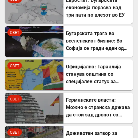
Евростат: Бугарската
економија порасна над
три пати по влезот во ЕУ
СВЕТ
Бугарската трага во
вселенскиот бизнис: Во
Софија се гради еден од
најголемите вселенски
центри во Европа
СВЕТ
Официјално: Тараклија
станува општина со
специјален статус за
заштита на Бугарите во
Молдавија
СВЕТ
Германските власти:
Можно е странска држава
да стои зад дронот со
експлозив во Лајпциг
СВЕТ
Доживотен затвор за