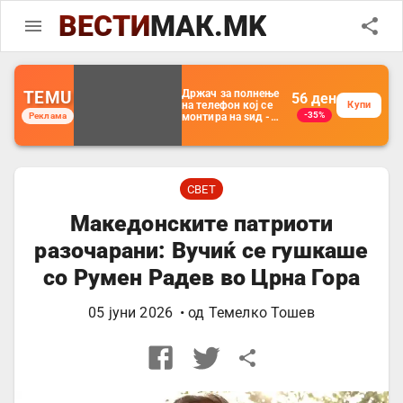
ВЕСТИ
МАК.MK
TEMU
Држач за полнење
56
ден
на телефон кој се
Купи
-35%
Реклама
монтира на ѕид -
Мултифункционален
пластичен
организатор за
чување на покрај
кревет и за ТВ
далечински
СВЕТ
управувач
Македонските патриоти
разочарани: Вучиќ се гушкаше
со Румен Радев во Црна Гора
05 јуни 2026
• од
Темелко Тошев