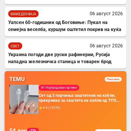
06 август 2026
МАКЕДОНИЈА
Уапсен 60-годишник од Боговиње: Пукал на
семејна веселба, куршум оштетил покрив на куќа
06 август 2026
СВЕТ
Украина погоди две руски рафинерии, Русија
нападна железничка станица и товарен брод
TEMU
Реклама
#1 Најпродаван артикл
Сет од 5 парчиња заштитник на кабли,
прекривка за заштита на кабли од ТПУ,
додатоци за заштита на кабли, без
4.8
(
10276
)
батерија, за мобилни телефони, комплет
за заштита на податочни линии
54
ден
-73%