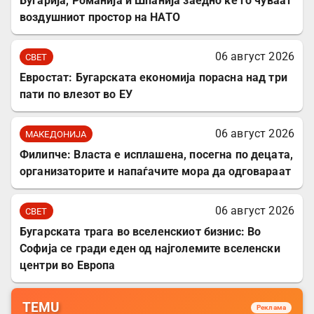
Бугарија, Романија и Шпанија заедно ќе го чуваат
воздушниот простор на НАТО
06 август 2026
СВЕТ
Евростат: Бугарската економија порасна над три
пати по влезот во ЕУ
06 август 2026
МАКЕДОНИЈА
Филипче: Власта е исплашена, посегна по децата,
организаторите и напаѓачите мора да одговараат
06 август 2026
СВЕТ
Бугарската трага во вселенскиот бизнис: Во
Софија се гради еден од најголемите вселенски
центри во Европа
TEMU
Реклама