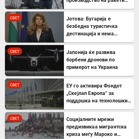
производство на ракети
„Патриот“ во Украина
СВЕТ
Јотова: Бугарија е
безбедна туристичка
дестинација и нема
директни закани
СВЕТ
Јапонија ќе развива
борбени дронови по
примерот на Украина
СВЕТ
ЕУ го активира Фондот
„Скејлап Европа“ за
поддршка на технолошки
компании
СВЕТ
Социјалните мрежи
предизвикаа мигрантска
криза меѓу Мароко и