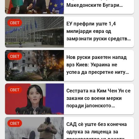
Македонските Бугари
стана државна
сопственост
СВЕТ
ЕУ префрли уште 1,4
милијарди евра од
замрзнати руски средства
за поддршка на Украина
СВЕТ
Нов руски ракетен напад
врз Киев: Украина не
успеа да пресретне ниту
една ракета
СВЕТ
Сестрата на Ким Чен Ун се
закани со воени мерки
поради јапонското
вооружување
СВЕТ
САД сè уште без конечна
одлука за лиценца за