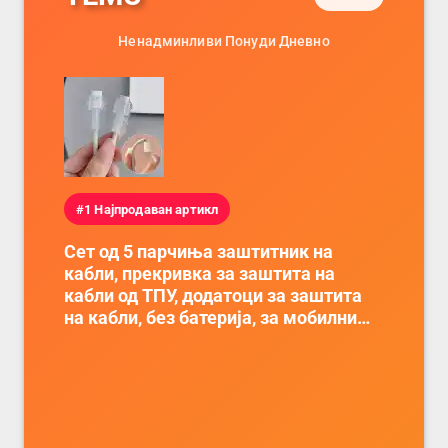
Ненадминливи Понуди Дневно
#1 Најпродаван артикл
Сет од 5 парчиња заштитник на
кабли, прекривка за заштита на
кабли од ТПУ, додатоци за заштита
на кабли, без батерија, за мобилни
телефони, комплет за заштита на
податочни линии