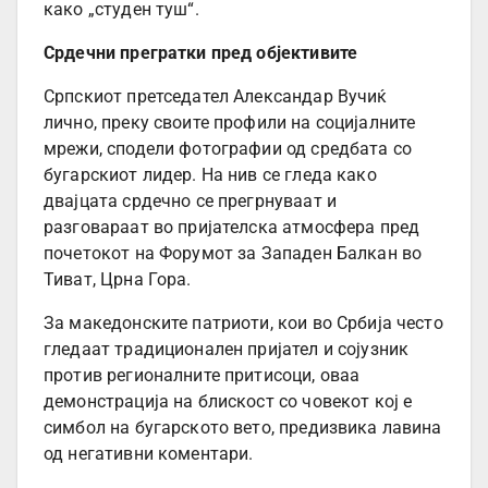
како „студен туш“.
Срдечни прегратки пред објективите
Српскиот претседател Александар Вучиќ
лично, преку своите профили на социјалните
мрежи, сподели фотографии од средбата со
бугарскиот лидер. На нив се гледа како
двајцата срдечно се прегрнуваат и
разговараат во пријателска атмосфера пред
почетокот на Форумот за Западен Балкан во
Тиват, Црна Гора.
За македонските патриоти, кои во Србија често
гледаат традиционален пријател и сојузник
против регионалните притисоци, оваа
демонстрација на блискост со човекот кој е
симбол на бугарското вето, предизвика лавина
од негативни коментари.