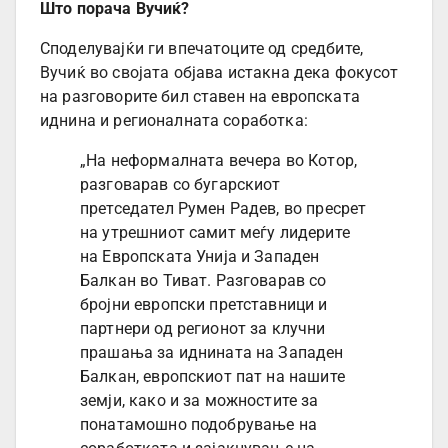
Што порача Вучиќ?
Споделувајќи ги впечатоците од средбите,
Вучиќ во својата објава истакна дека фокусот
на разговорите бил ставен на европската
иднина и регионалната соработка:
„На неформалната вечера во Котор,
разговарав со бугарскиот
претседател Румен Радев, во пресрет
на утрешниот самит меѓу лидерите
на Европската Унија и Западен
Балкан во Тиват. Разговарав со
бројни европски претставници и
партнери од регионот за клучни
прашања за иднината на Западен
Балкан, европскиот пат на нашите
земји, како и за можностите за
понатамошно подобрување на