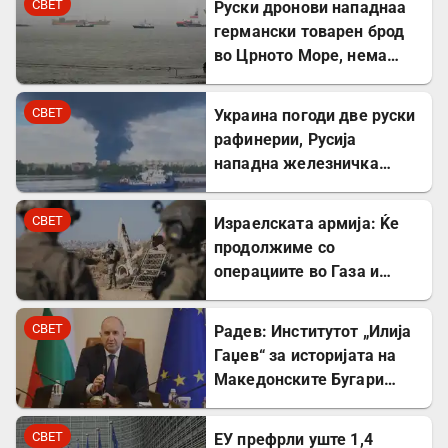
СВЕТ
Руски дронови нападнаа
германски товарен брод
во Црното Море, нема
повредени
СВЕТ
Украина погоди две руски
рафинерии, Русија
нападна железничка
станица и товарен брод
СВЕТ
Израелската армија: Ќе
продолжиме со
операциите во Газа и
покрај американскиот
план
СВЕТ
Радев: Институтот „Илија
Гаџев“ за историјата на
Македонските Бугари
стана државна
сопственост
СВЕТ
ЕУ префрли уште 1,4