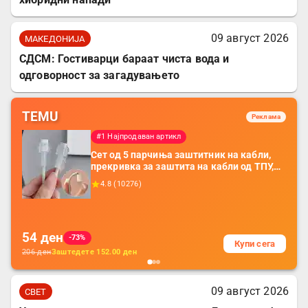
09 август 2026
МАКЕДОНИЈА
СДСМ: Гостиварци бараат чиста вода и
одговорност за загадувањето
TEMU
Реклама
#1 Најпродаван артикл
Сет од 5 парчиња заштитник на кабли,
прекривка за заштита на кабли од ТПУ,
додатоци за заштита на кабли, без
4.8
(
10276
)
батерија, за мобилни телефони, комплет
за заштита на податочни линии
54
ден
-73%
Купи сега
206
ден
Заштедете
152.00
ден
09 август 2026
СВЕТ