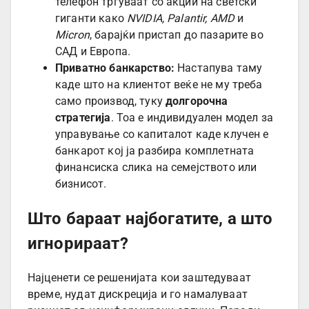
телефон тргуваат со акции на светски
гиганти како
NVIDIA, Palantir, AMD
и
Micron
, барајќи пристап до пазарите во
САД и Европа.
Приватно банкарство:
Настапува таму
каде што на клиентот веќе не му треба
само производ, туку
долгорочна
стратегија
. Тоа е индивидуален модел за
управување со капиталот каде клучен е
банкарот кој ја разбира комплетната
финансиска слика на семејството или
бизнисот.
Што бараат најбогатите, а што
игнорираат?
Најценети се решенијата кои заштедуваат
време, нудат дискреција и го намалуваат