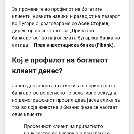
За промените во профилот на богатите
клиенти, нивните навики и развојот на пазарот
во Бугарија, разговараме со
Асен Стојчев
,
директор на секторот за „Приватно
банкарство“ во најголемата бугарска банка по
актива –
Прва инвестициска банка (Fibank)
.
Кој е профилот на богатиот
клиент денес?
Јавно достапната статистика за приватното
банкарство во регионот е релативно оскудна,
но демографскиот профил дава јасна слика за
тоа во која животна и бизнис фаза се наоѓаат
овие клиенти.
Просечниот клиент на приватното
банкарство во Бугарија и понатаму е