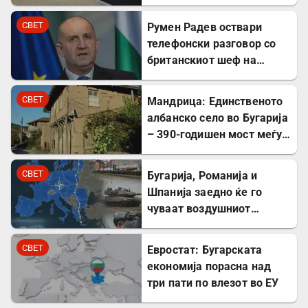
сателит
СВЕТ
Румен Радев оствари
телефонски разговор со
британскиот шеф на
дипломатијата Ед
Милибанд
СВЕТ
Мандрица: Единственото
албанско село во Бугарија
– 390-годишен мост меѓу
Бугарите и Албанците
СВЕТ
Бугарија, Романија и
Шпанија заедно ќе го
чуваат воздушниот
простор на НАТО
СВЕТ
Евростат: Бугарската
економија порасна над
три пати по влезот во ЕУ