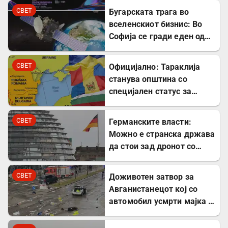
СВЕТ
Бугарската трага во
вселенскиот бизнис: Во
Софија се гради еден од
најголемите вселенски
центри во Европа
СВЕТ
Официјално: Тараклија
станува општина со
специјален статус за
заштита на Бугарите во
Молдавија
СВЕТ
Германските власти:
Можно е странска држава
да стои зад дронот со
експлозив во Лајпциг
СВЕТ
Доживотен затвор за
Авганистанецот кој со
автомобил усмрти мајка и
двегодишно девојче во
Минхен