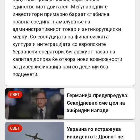
единствениот двигател. Меѓународните
инвеститори примарно бараат стабилна
правна средина, намалување на
административниот товар и антикорупциски
мерки. Со еволуцијата на финансиската
култура и интеграцијата со европските
берзански оператори, бугарскиот пазар на
капитал допрва ќе отвора нови возможности
за диверзификација кои со децении беа
подценети.
СВЕТ
Германија предупредува:
Секојдневно сме цел на
хибридни напади
СВЕТ
Украина го истражува
инцидентот: Дронот не