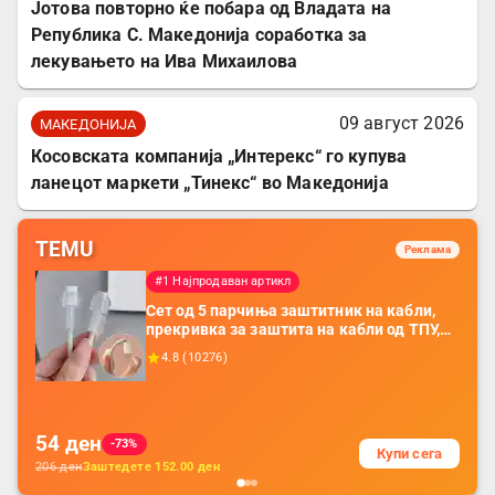
Јотова повторно ќе побара од Владата на
Република С. Македонија соработка за
лекувањето на Ива Михаилова
09 август 2026
МАКЕДОНИЈА
Косовската компанија „Интерекс“ го купува
ланецот маркети „Тинекс“ во Македонија
TEMU
Реклама
#1 Најпродаван артикл
Сет од 5 парчиња заштитник на кабли,
прекривка за заштита на кабли од ТПУ,
додатоци за заштита на кабли, без
4.8
(
10276
)
батерија, за мобилни телефони, комплет
за заштита на податочни линии
54
ден
-73%
Купи сега
206
ден
Заштедете
152.00
ден