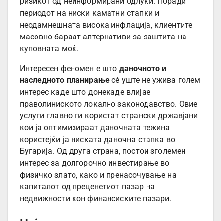
ризикот од неинформирани одлуки. Поради
периодот на ниски каматни стапки и
неодамнешната висока инфлација, клиентите
масовно бараат алтернативи за заштита на
куповната моќ.
Интересен феномен е што
даночното и
наследното планирање
сè уште не ужива голем
интерес каде што донекаде влијае
праволиниското локално законодавство. Овие
услуги главно ги користат странски државјани
кои ја оптимизираат даночната тежина
користејќи ја ниската даночна стапка во
Бугарија. Од друга страна, постои зголемен
интерес за долгорочно инвестирање во
физичко злато, како и пренасочување на
капиталот од преценетиот пазар на
недвижности кон финансиските пазари.