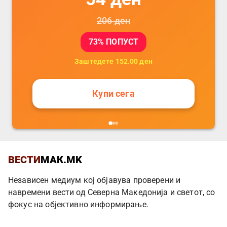
206
ден
73
% ПОПУСТ
Заштедете
152.00
ден
Купи сега
ВЕСТИ
МАК.MK
Независен медиум кој објавува проверени и
навремени вести од Северна Македонија и светот, со
фокус на објективно информирање.