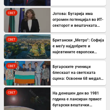
СВЕТ
Јотова: Бугарија има
огромен потенцијал во ИТ-
секторот и вештачката
интелигенција
СВЕТ
Британски „Метро“: Софија
е меѓу најдобрите и
најевтините европски
дестинации за туристите
СВЕТ
Бугарските ученици
блескаат на светската
сцена: Освоени 68 медали
на меѓународни
олимпијади во 2026
СВЕТ
На денешен ден во 1981
година
година е лансиран првиот
бугарски вештачки