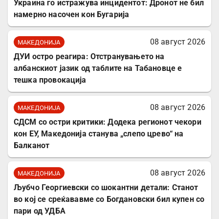
Украина го истражува инцидентот: Дронот не бил
намерно насочен кон Бугарија
08 август 2026
МАКЕДОНИЈА
ДУИ остро реагира: Отстранувањето на
албанскиот јазик од таблите на Табановце е
тешка провокација
08 август 2026
МАКЕДОНИЈА
СДСМ со остри критики: Додека регионот чекори
кон ЕУ, Македонија станува „слепо црево“ на
Балканот
08 август 2026
МАКЕДОНИЈА
Љубчо Георгиевски со шокантни детали: Станот
во кој се среќававме со Богдановски бил купен со
пари од УДБА