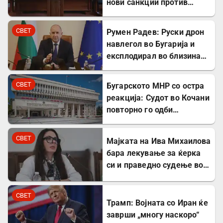
нови санкции против
Русија
СВЕТ
Румен Радев: Руски дрон
навлегол во Бугарија и
експлодирал во близина
на гасовод
СВЕТ
Бугарското МНР со остра
реакција: Судот во Кочани
повторно го одби
лекувањето на Ива
Михаилова
СВЕТ
Мајката на Ива Михаилова
бара лекување за ќерка
си и праведно судење во
Северна Македонија
СВЕТ
Трамп: Војната со Иран ќе
заврши „многу наскоро“