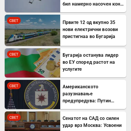
бил намерно насочен кон
Бугарија
СВЕТ
Првите 12 од вкупно 35
нови електрични возови
пристигнаа во Бугарија
СВЕТ
Бугарија останува лидер
во ЕУ според растот на
услугите
СВЕТ
Американското
разузнавање
предупредува: Путин
може да го тестира НАТО
уште есенва
СВЕТ
Сенатот на САД со силен
удар врз Москва: Усвоени