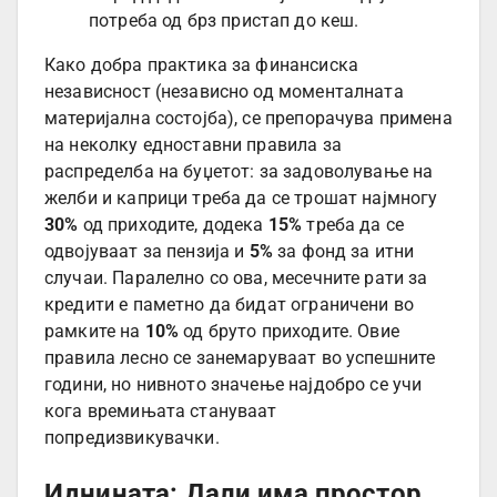
потреба од брз пристап до кеш.
Како добра практика за финансиска
независност (независно од моменталната
материјална состојба), се препорачува примена
на неколку едноставни правила за
распределба на буџетот: за задоволување на
желби и каприци треба да се трошат најмногу
30%
од приходите, додека
15%
треба да се
одвојуваат за пензија и
5%
за фонд за итни
случаи. Паралелно со ова, месечните рати за
кредити е паметно да бидат ограничени во
рамките на
10%
од бруто приходите. Овие
правила лесно се занемаруваат во успешните
години, но нивното значење најдобро се учи
кога времињата стануваат
попредизвикувачки.
Иднината: Дали има простор