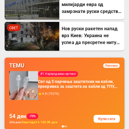
милијарди евра од
замрзнати руски средства
за поддршка на Украина
СВЕТ
Нов руски ракетен напад
врз Киев: Украина не
успеа да пресретне ниту
една ракета
TEMU
Реклама
#1 Најпродаван артикл
Сет од 5 парчиња заштитник на кабли,
прекривка за заштита на кабли од ТПУ,
додатоци за заштита на кабли, без
4.8
(
10276
)
батерија, за мобилни телефони, комплет
за заштита на податочни линии
54
ден
-73%
Купи сега
206
ден
Заштедете
152.00
ден