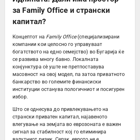
за Family Office и странски
капитал?
Концептот на
Family Office
(специјализирани
компании кои целосно го управуваат
богатството на едно семејство) во Бугарија ќе
се развива многу бавно. Локалната
конјунктура сè уште не претпоставува
масовност на овој модел, па затоа приватното
банкарство во големите финансиски
институции останува пологичниот и посигурен
избор.
Што се однесува до привлекувањето на
странски приватен капитал, најавеното
влегување на земјата во еврозоната е важен
сигнал за стабилност кој го елиминира
валутниот ризик. Сепак, еврото не е