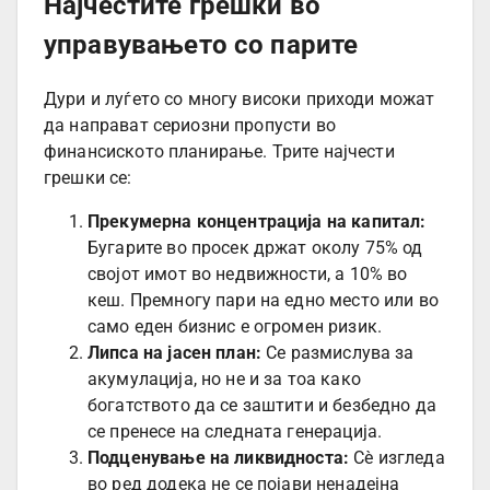
Најчестите грешки во
управувањето со парите
Дури и луѓето со многу високи приходи можат
да направат сериозни пропусти во
финансиското планирање. Трите најчести
грешки се:
Прекумерна концентрација на капитал:
Бугарите во просек држат околу 75% од
својот имот во недвижности, а 10% во
кеш. Премногу пари на едно место или во
само еден бизнис е огромен ризик.
Липса на јасен план:
Се размислува за
акумулација, но не и за тоа како
богатството да се заштити и безбедно да
се пренесе на следната генерација.
Подценување на ликвидноста:
Сè изгледа
во ред додека не се појави ненадејна