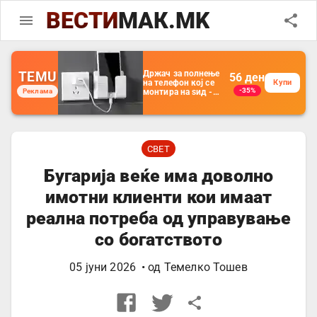
ВЕСТИ
МАК.MK
TEMU
Држач за полнење
56
ден
на телефон кој се
Купи
-35%
Реклама
монтира на ѕид -
Мултифункционален
пластичен
организатор за
чување на покрај
кревет и за ТВ
далечински
СВЕТ
управувач
Бугарија веќе има доволно
имотни клиенти кои имаат
реална потреба од управување
со богатството
05 јуни 2026
• од
Темелко Тошев