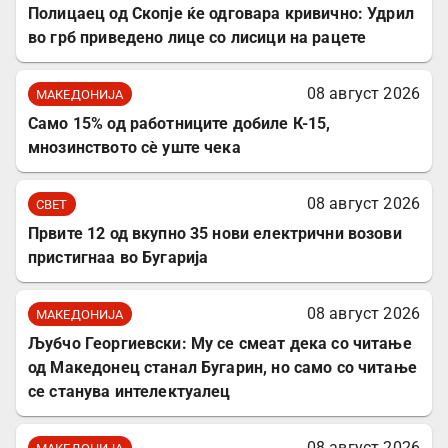
Полицаец од Скопје ќе одговара кривично: Удрил
во грб приведено лице со лисици на рацете
08 август 2026
МАКЕДОНИЈА
Само 15% од работниците добиле К-15,
мнозинството сè уште чека
08 август 2026
СВЕТ
Првите 12 од вкупно 35 нови електрични возови
пристигнаа во Бугарија
08 август 2026
МАКЕДОНИЈА
Љубчо Георгиевски: Му се смеат дека со читање
од Македонец станал Бугарин, но само со читање
се станува интелектуалец
08 август 2026