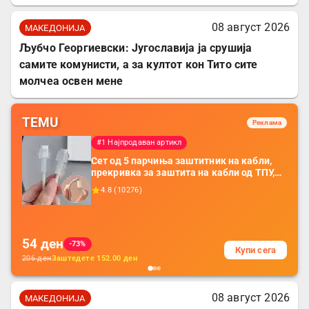
08 август 2026
МАКЕДОНИЈА
Љубчо Георгиевски: Југославија ја срушија
самите комунисти, а за култот кон Тито сите
молчеа освен мене
TEMU
Реклама
#1 Најпродаван артикл
Сет од 5 парчиња заштитник на кабли,
прекривка за заштита на кабли од ТПУ,
додатоци за заштита на кабли, без
4.8
(
10276
)
батерија, за мобилни телефони, комплет
за заштита на податочни линии
54
ден
-73%
Купи сега
206
ден
Заштедете
152.00
ден
08 август 2026
МАКЕДОНИЈА