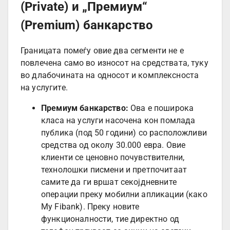
(Private) и „Премиум“
(Premium) банкарство
Границата помеѓу овие два сегменти не е
повлечена само во износот на средствата, туку
во длабочината на односот и комплексноста
на услугите.
Премиум банкарство:
Ова е поширока
класа на услуги насочена кон помлада
публика (под 50 години) со расположливи
средства од околу 30.000 евра. Овие
клиенти се ценовно почувствителни,
технолошки писмени и претпочитаат
самите да ги вршат секојдневните
операции преку мобилни апликации (како
My Fibank). Преку новите
функционалности, тие директно од