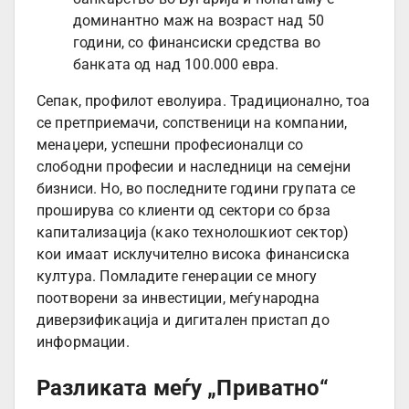
доминантно маж на возраст над 50
години, со финансиски средства во
банката од над 100.000 евра.
Сепак, профилот еволуира. Традиционално, тоа
се претприемачи, сопственици на компании,
менаџери, успешни професионалци со
слободни професии и наследници на семејни
бизниси. Но, во последните години групата се
проширува со клиенти од сектори со брза
капитализација (како технолошкиот сектор)
кои имаат исклучително висока финансиска
култура. Помладите генерации се многу
поотворени за инвестиции, меѓународна
диверзификација и дигитален пристап до
информации.
Разликата меѓу „Приватно“