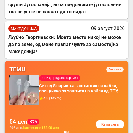
сруши Југославија, но македонските југословени
тоа сè уште не сакаат да го видат
09 август 2026
МАКЕДОНИЈА
Љубчо Георгиевски: Моето место никој не може
да го земе, од мене првпат чувте за самостојна
Македонија!
TEMU
Реклама
#1 Најпродаван артикл
Сет од 5 парчиња заштитник на кабли,
прекривка за заштита на кабли од ТПУ,
додатоци за заштита на кабли, без
4.8
(
10276
)
батерија, за мобилни телефони, комплет
за заштита на податочни линии
54
ден
-73%
Купи сега
206
ден
Заштедете
152.00
ден