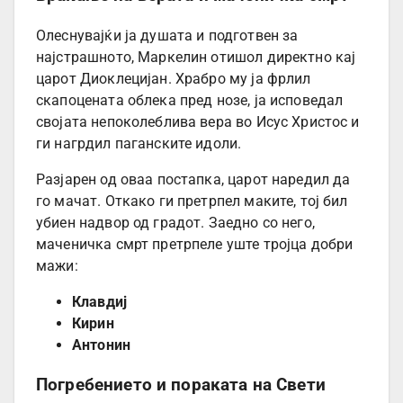
Олеснувајќи ја душата и подготвен за
најстрашното, Маркелин отишол директно кај
царот Диоклецијан. Храбро му ја фрлил
скапоцената облека пред нозе, ја исповедал
својата непоколеблива вера во Исус Христос и
ги нагрдил паганските идоли.
Разјарен од оваа постапка, царот наредил да
го мачат. Откако ги претрпел маките, тој бил
убиен надвор од градот. Заедно со него,
маченичка смрт претрпеле уште тројца добри
мажи:
Клавдиј
Кирин
Антонин
Погребението и пораката на Свети