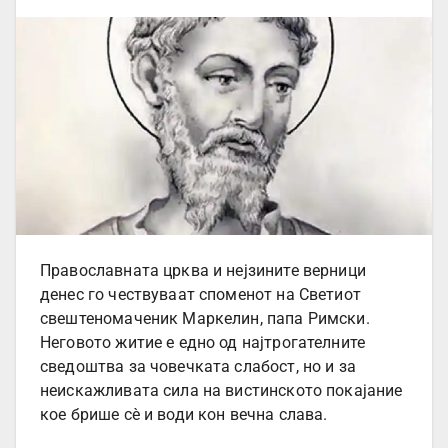
Православната црква и нејзините верници
денес го чествуваат споменот на Светиот
свештеномаченик Маркелин, папа Римски.
Неговото житие е едно од најтрогателните
сведоштва за човечката слабост, но и за
неискажливата сила на вистинското покајание
кое брише сè и води кон вечна слава.