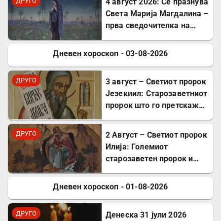
ДРУГО
4 август 2026: Се празнува
Света Марија Магдалина –
прва сведочителка на
Христовото Воскресение
Дневен хороскоп - 03-08-2026
ДРУГО
ДРУГО
3 август – Светиот пророк
Језекиил: Старозаветниот
пророк што го претскажа
воскресението
ДРУГО
2 Август – Светиот пророк
Илија: Големиот
старозаветен пророк и
чудотворец
Дневен хороскоп - 01-08-2026
ДРУГО
ДРУГО
Денеска 31 јули 2026