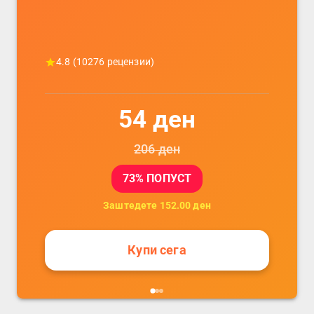
4.8
(
10276
рецензии)
54
ден
206
ден
73
% ПОПУСТ
Заштедете
152.00
ден
Купи сега