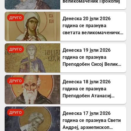
великомаченик Прокопиј
ДРУГО
Денеска 20 јули 2026
година се празнува
светата великомаченичка
Недела
ДРУГО
Денеска 19 јули 2026
година се празнува
Преподобен Сисој Велики:
Подвижник кој
исцелуваше болни и
ДРУГО
Денеска 18 јули 2026
воскреснуваше мртви
година се празнува
Преподобен Атанасиј
Атонски
ДРУГО
Денеска 17 јули 2026
година се празнува Свети
Андреј, архиепископ