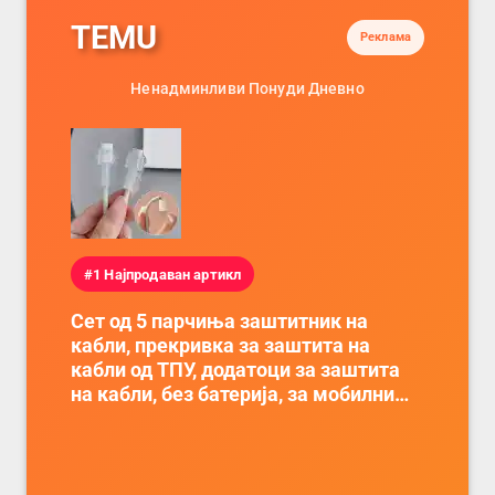
TEMU
Реклама
Ненадминливи Понуди Дневно
#1 Најпродаван артикл
Сет од 5 парчиња заштитник на
кабли, прекривка за заштита на
кабли од ТПУ, додатоци за заштита
на кабли, без батерија, за мобилни
телефони, комплет за заштита на
податочни линии