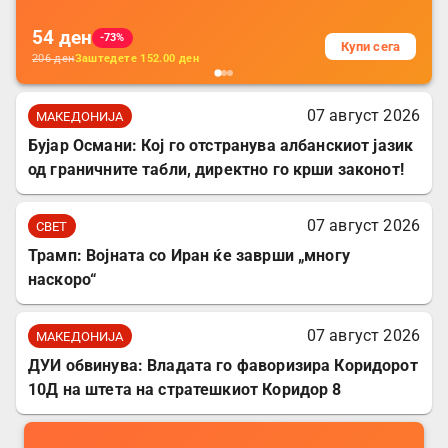
54
ден
-73%
Купи сега
206
ден
Заштедете
152.00
ден
07 август 2026
МАКЕДОНИЈА
Бујар Османи: Кој го отстранува албанскиот јазик
од граничните табли, директно го крши законот!
07 август 2026
СВЕТ
Трамп: Војната со Иран ќе заврши „многу
наскоро“
07 август 2026
МАКЕДОНИЈА
ДУИ обвинува: Владата го фаворизира Коридорот
10Д на штета на стратешкиот Коридор 8