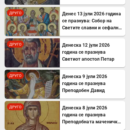
Критски
ДРУГО
Денес 13 јули 2026 година
се празнува: Собор на
Светите славни и сефални
Апостоли
ДРУГО
Денеска 12 јули 2026
година се празнува
Светиот апостол Петар
ДРУГО
Денеска 9 јули 2026
година се празнува
Преподобен Давид
ДРУГО
Денеска 8 јули 2026
година се празнува
Преподобната маченичка
Февронија