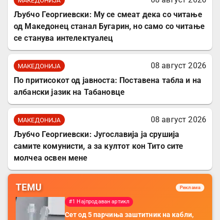
МАКЕДОНИЈА
Љубчо Георгиевски: Му се смеат дека со читање
од Македонец станал Бугарин, но само со читање
се станува интелектуалец
08 август 2026
МАКЕДОНИЈА
По притисокот од јавноста: Поставена табла и на
албански јазик на Табановце
08 август 2026
МАКЕДОНИЈА
Љубчо Георгиевски: Југославија ја срушија
самите комунисти, а за култот кон Тито сите
молчеа освен мене
TEMU
Реклама
#1 Најпродаван артикл
Сет од 5 парчиња заштитник на кабли,