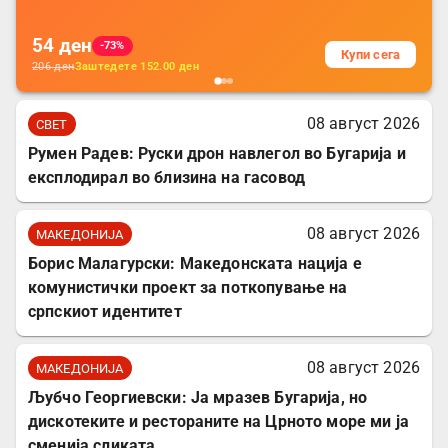
54
ден
-73%
Купи сега
206
ден
Заштедете
152.00
ден
08 август 2026
СВЕТ
Румен Радев: Руски дрон навлегол во Бугарија и
експлодирал во близина на гасовод
08 август 2026
МАКЕДОНИЈА
Борис Малагурски: Македонската нација е
комунистички проект за поткопување на
српскиот идентитет
08 август 2026
МАКЕДОНИЈА
Љубчо Георгиевски: Ја мразев Бугарија, но
дискотеките и рестораните на Црното море ми ја
сменија сликата