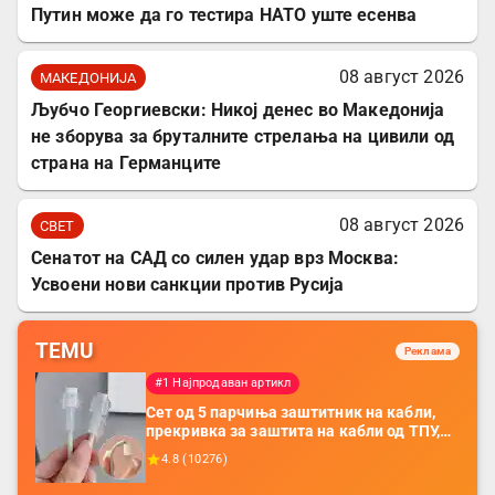
Путин може да го тестира НАТО уште есенва
08 август 2026
МАКЕДОНИЈА
Љубчо Георгиевски: Никој денес во Македонија
не зборува за бруталните стрелања на цивили од
страна на Германците
08 август 2026
СВЕТ
Сенатот на САД со силен удар врз Москва:
Усвоени нови санкции против Русија
TEMU
Реклама
#1 Најпродаван артикл
Сет од 5 парчиња заштитник на кабли,
прекривка за заштита на кабли од ТПУ,
додатоци за заштита на кабли, без
4.8
(
10276
)
батерија, за мобилни телефони, комплет
за заштита на податочни линии