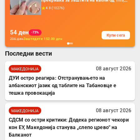
прекривка за заштита на кабли од ТПУ,
додатоци за заштита на кабли, без
4.8
(
10276
)
батерија, за мобилни телефони, комплет
за заштита на податочни линии
54
ден
-73%
Купи сега
206
ден
Заштедете
152.00
ден
Последни вести
08 август 2026
МАКЕДОНИЈА
ДУИ остро реагира: Отстранувањето на
албанскиот јазик од таблите на Табановце е
тешка провокација
08 август 2026
МАКЕДОНИЈА
СДСМ со остри критики: Додека регионот чекори
кон ЕУ, Македонија станува „слепо црево“ на
Балканот