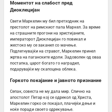
Моментот на слабост пред
Диоклецијан
Свети Маркелин му бил претходник на
престолот на римскиот папа Маркел. За време
на страшните прогони на христијаните,
императорот Диоклецијан го повикал и
жестоко му се заканил со мачење.
Подлегнувајќи на стравот, Маркелин принел
жртва на паганските идоли. Задоволен од оваа
постапка, царот богато го наградил,
подарувајќи му скапоцена облека.
Горкото покајание и јавното признание
Сепак, совеста не му дала мир. Слично на
апостолот Петар кој се одрекол од Христа,
Маркелин горко се покајал, плачејќи дење и
ноќе поради своето одрекување.