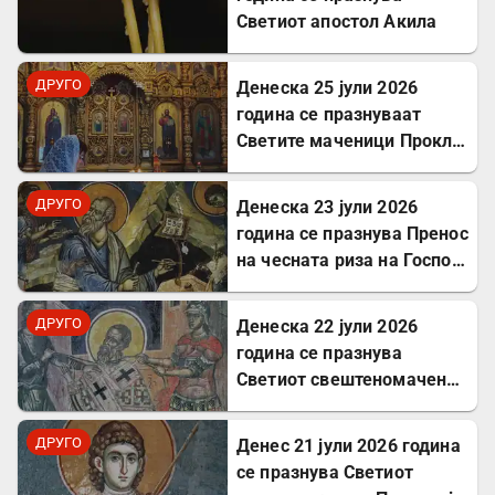
Светиот апостол Акила
ДРУГО
Денеска 25 јули 2026
година се празнуваат
Светите маченици Прокл и
Илариј
ДРУГО
Денеска 23 јули 2026
година се празнува Пренос
на чесната риза на Господ
Исус Христос
ДРУГО
Денеска 22 јули 2026
година се празнува
Светиот свештеномаченик
Панкратиј, епископ
Тавромениски
ДРУГО
Денес 21 јули 2026 година
се празнува Светиот