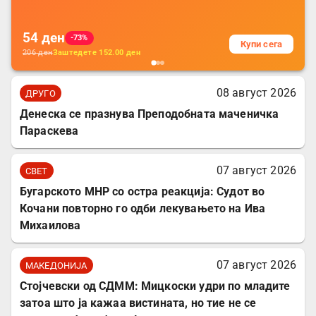
за заштита на податочни линии
54
ден
-73%
Купи сега
206
ден
Заштедете
152.00
ден
08 август 2026
ДРУГО
Денеска се празнува Преподобната маченичка
Параскева
07 август 2026
СВЕТ
Бугарското МНР со остра реакција: Судот во
Кочани повторно го одби лекувањето на Ива
Михаилова
07 август 2026
МАКЕДОНИЈА
Стојчевски од СДММ: Мицкоски удри по младите
затоа што ја кажаа вистината, но тие не се