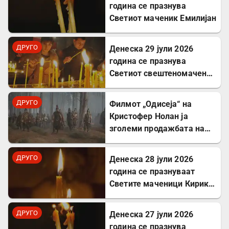
година се празнува
Светиот маченик Емилијан
ДРУГО
Денеска 29 јули 2026
година се празнува
Светиот свештеномаченик
Атиноген, епископ
Севастиски во Ерменија
ДРУГО
Филмот „Одисеја“ на
Кристофер Нолан ја
зголеми продажбата на
Хомер и интересот за
грчкиот јазик
ДРУГО
Денеска 28 јули 2026
година се празнуваат
Светите маченици Кирик и
Јулита
ДРУГО
Денеска 27 јули 2026
година се празнува