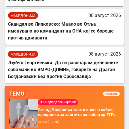
08 август 2026
МАКЕДОНИЈА
Скандал во Липковско: Маало во Отља
именувано по командант на ОНА кој се бореше
против државата
08 август 2026
МАКЕДОНИЈА
Љубчо Георгиевски: Да ги разочарам денешните
србомани во ВМРО-ДПМНЕ, говорите на Драган
Богдановски беа против Србославија
TEMU
Реклама
#1 Најпродаван артикл
Сет од 5 парчиња заштитник на кабли,
прекривка за заштита на кабли од ТПУ,
додатоци за заштита на кабли, без
4.8
(
10276
)
батерија, за мобилни телефони, комплет