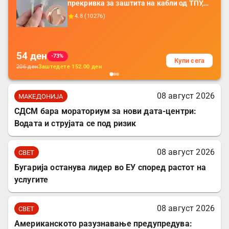
прекривка за заштита на кабли од ТПУ,
додатоци за заштита на кабли, без
4.8
(
10276
)
батерија, за мобилни телефони, комплет
за заштита на податочни линии
54
ден
-73%
Купи сега
206
ден
Заштедете
152.00
ден
08 август 2026
МАКЕДОНИЈА
СДСМ бара мораториум за нови дата-центри:
Водата и струјата се под ризик
08 август 2026
СВЕТ
Бугарија останува лидер во ЕУ според растот на
услугите
08 август 2026
СВЕТ
Американското разузнавање предупредува: