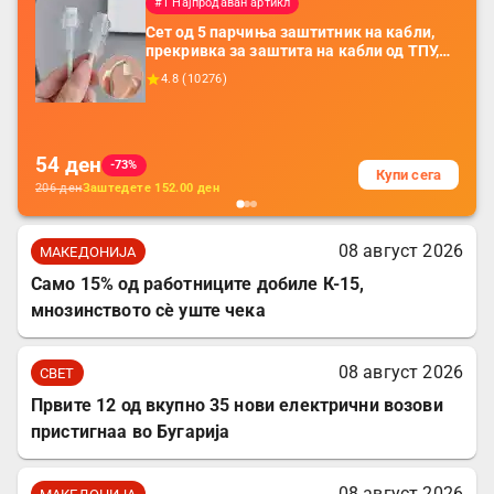
#1 Најпродаван артикл
Сет од 5 парчиња заштитник на кабли,
прекривка за заштита на кабли од ТПУ,
додатоци за заштита на кабли, без
4.8
(
10276
)
батерија, за мобилни телефони, комплет
за заштита на податочни линии
54
ден
-73%
Купи сега
206
ден
Заштедете
152.00
ден
08 август 2026
МАКЕДОНИЈА
Само 15% од работниците добиле К-15,
мнозинството сè уште чека
08 август 2026
СВЕТ
Првите 12 од вкупно 35 нови електрични возови
пристигнаа во Бугарија
08 август 2026