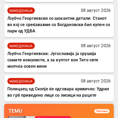
08 август 2026
МАКЕДОНИЈА
Љубчо Георгиевски со шокантни детали: Станот
во кој се среќававме со Богдановски бил купен со
пари од УДБА
08 август 2026
МАКЕДОНИЈА
Љубчо Георгиевски: Југославија ја срушија
самите комунисти, а за култот кон Тито сите
молчеа освен мене
08 август 2026
МАКЕДОНИЈА
Полицаец од Скопје ќе одговара кривично: Удрил
во грб приведено лице со лисици на рацете
TEMU
Реклама