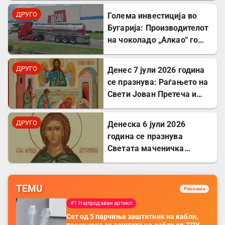
ДРУГО
Голема инвестиција во
Бугарија: Производителот
на чоколадо „Алкао“ го
проширува својот
капацитет во Првомај
ДРУГО
Денес 7 јули 2026 година
се празнува: Раѓањето на
Свети Јован Претеча и
Крстител Господов
ДРУГО
Денеска 6 јули 2026
година се празнува
Светата маченичка
Агрипина
TEMU
Реклама
#1 Најпродаван артикл
Сет од 5 парчиња заштитник на кабли,