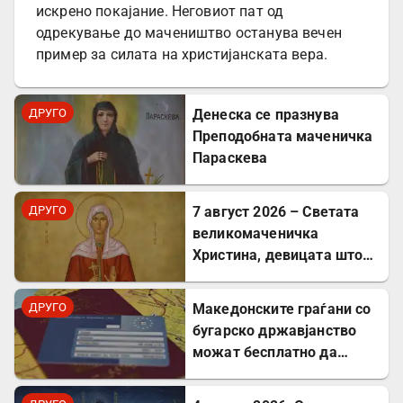
искрено покајание. Неговиот пат од
одрекување до мачеништво останува вечен
пример за силата на христијанската вера.
ДРУГО
Денеска се празнува
Преподобната маченичка
Параскева
ДРУГО
7 август 2026 – Светата
великомаченичка
Христина, девицата што
пострада за Христовата
вера
ДРУГО
Mакедонските граѓани со
бугарско државјанство
можат бесплатно да
користат ЕЗОК во 30
европски земји