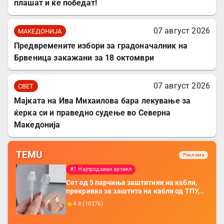
плашат и ќе победат!
07 август 2026
МАКЕДОНИЈА
Предвремените избори за градоначалник на
Брвеница закажани за 18 октомври
07 август 2026
СВЕТ
Мајката на Ива Михаилова бара лекување за
ќерка си и праведно судење во Северна
Македонија
TEMU
Реклама
#1 Најпродаван артикл
Сет од 5 парчиња заштитник на кабли,
прекривка за заштита на кабли од ТПУ,
додатоци за заштита на кабли, без
4.8
(
10276
)
батерија, за мобилни телефони, комплет
за заштита на податочни линии