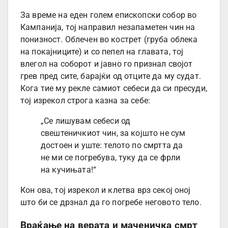
За време на еден голем епископски собор во
Кампанија, тој направил незапаметен чин на
понизност. Облечен во кострет (груба облека
на покајниците) и со пепел на главата, тој
влегол на соборот и јавно го признал својот
грев пред сите, барајќи од отците да му судат.
Кога тие му рекле самиот себеси да си пресуди,
тој изрекол строга казна за себе:
„Се лишувам себеси од
свештеничкиот чин, за којшто не сум
достоен и уште: телото по смртта да
не ми се погребува, туку да се фрли
на кучињата!“
Кон ова, тој изрекол и клетва врз секој оној
што би се дрзнал да го погребе неговото тело.
Враќање на верата и маченичка смрт