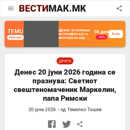
ВЕСТИ
МАК.MK
TEMU
Држач за полнење
56
ден
на телефон кој се
Купи
-35%
Реклама
монтира на ѕид -
Мултифункционален
пластичен
организатор за
чување на покрај
кревет и за ТВ
далечински
ДРУГО
управувач
Денес 20 јуни 2026 година се
празнува: Светиот
свештеномаченик Маркелин,
папа Римски
20 јуни 2026
• од
Темелко Тошев