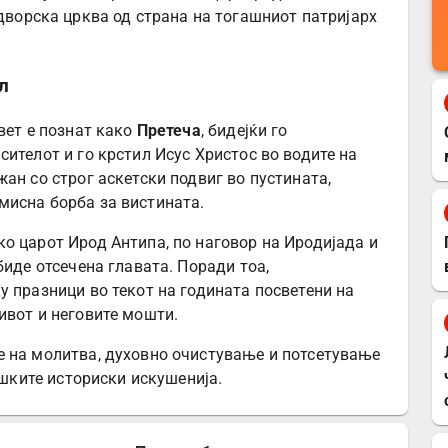
дворска црква од страна на тогашниот патријарх
л
вет е познат како
Претеча
, бидејќи го
ителот и го крстил Исус Христос во водите на
ан со строг аскетски подвиг во пустината,
мисна борба за вистината.
о царот Ирод Антипа, по наговор на Иродијада и
биде отсечена главата. Поради тоа,
у празници во текот на годината посветени на
ивот и неговите мошти.
е на молитва, духовно очистување и потсетување
ешките историски искушенија.