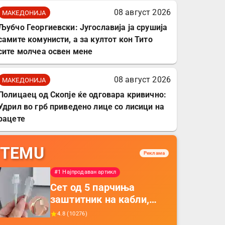
08 август 2026
МАКЕДОНИЈА
Љубчо Георгиевски: Југославија ја срушија
самите комунисти, а за култот кон Тито
сите молчеа освен мене
08 август 2026
МАКЕДОНИЈА
Полицаец од Скопје ќе одговара кривично:
Удрил во грб приведено лице со лисици на
рацете
TEMU
Реклама
#1 Најпродаван артикл
Сет од 5 парчиња
заштитник на кабли,
прекривка за заштита
4.8
(
10276
)
на кабли од ТПУ,