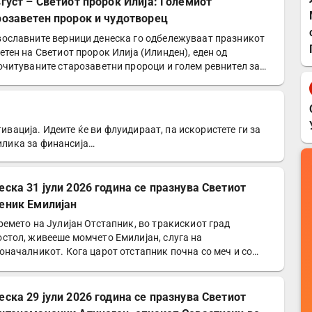
вгуст – Светиот пророк Илија: Големиот
розаветен пророк и чудотворец
ославните верници денеска го одбележуваат празникот
етен на Светиот пророк Илија (Илинден), еден од
очитуваните старозаветни пророци и голем ревнител за…
тивација. Идеите ќе ви флуидираат, па искористете ги за
рилика за финансија…
еска 31 јули 2026 година се празнува Светиот
еник Емилијан
ремето на Јулијан Отстапник, во тракискиот град
стол, живееше момчето Емилијан, слуга на
оначалникот. Кога царот отстапник почна со меч и со
 да го сотира…
еска 29 јули 2026 година се празнува Светиот