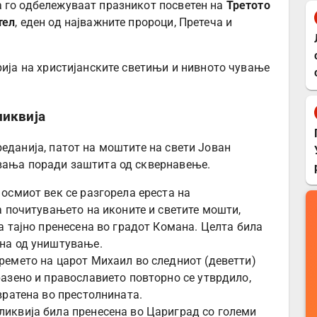
а го одбележуваат празникот посветен на
Третото
тел
, еден од најважните пророци, Претеча и
рија на христијанските светињи и нивното чување
ликвија
еданија, патот на моштите на свети Јован
увања поради заштита од сквернавење.
 осмиот век се разгорела ереста на
а почитувањето на иконите и светите мошти,
а тајно пренесена во градот Комана. Целта била
ана од уништување.
ремето на царот Михаил во следниот (деветти)
разено и православието повторно се утврдило,
вратена во престолнината.
ликвија била пренесена во Цариград со големи