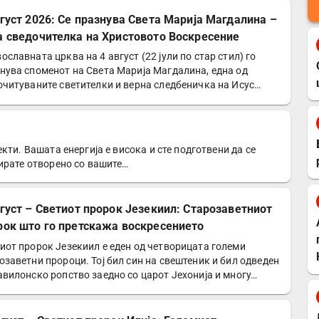
вгуст 2026: Се празнува Света Марија Магдалина –
а сведочителка на Христовото Воскресение
ославната црква на 4 август (22 јули по стар стил) го
нува споменот на Света Марија Магдалина, една од
очитуваните светителки и верна следбеничка на Исус…
кти. Вашата енергија е висока и сте подготвени да се
ирате отворено со вашите…
вгуст – Светиот пророк Језекиил: Старозаветниот
рок што го претскажа воскресението
иот пророк Језекиил е еден од четворицата големи
озаветни пророци. Тој бил син на свештеник и бил одведен
авилонско ропство заедно со царот Јехонија и многу…