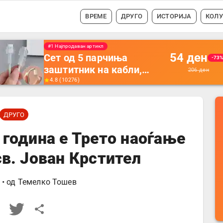
ВРЕМЕ
ДРУГО
ИСТОРИЈА
КОЛ
#1 Најпродавано
56
ден
Држач за полнење на
-35
телефон кој се монтира
87
ден
на ѕид -
4.5
(
16742
)
Мултифункционален
пластичен организатор
ДРУГО
за чување на покрај
кревет и за ТВ
 година е Трето наоѓање
далечински управувач
св. Јован Крстител
• од
Темелко Тошев