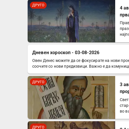
ДРУГО
4 а
прв
Прав
праз
најп
Дневен хороскоп - 03-08-2026
Овен Денес можете да се фокусирате на нови прое
ДРУГО
соочите со нови предизвици. Важно е да комуниц
ДРУГО
3 а
про
Свет
стар
во в
ДРУГО