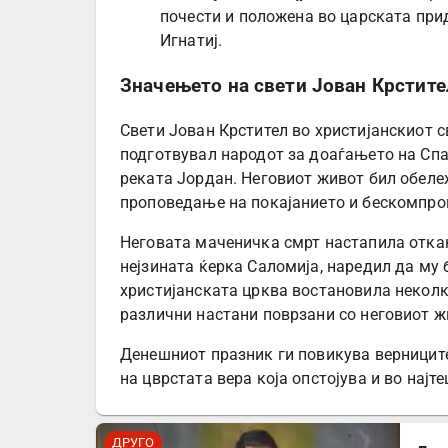
почести и положена во царската при
Игнатиј.
Значењето на свети Јован Крстите
Свети Јован Крстител во христијанскиот с
подготвувал народот за доаѓањето на Спас
реката Јордан. Неговиот живот бил обележ
проповедање на покајанието и бескомпро
Неговата маченичка смрт настапила откак
нејзината ќерка Саломија, наредил да му 
христијанската црква востановила неколк
различни настани поврзани со неговиот ж
Денешниот празник ги повикува верницит
на цврстата вера која опстојува и во најт
ДРУГО