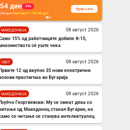
54
ден
додатоци за заштита на
-73%
Купи сега
кабли, без батерија, за
206
ден
Заштедете
152.00
ден
мобилни телефони,
комплет за заштита на
08 август 2026
МАКЕДОНИЈА
податочни линии
Само 15% од работниците добиле К-15,
мнозинството сè уште чека
08 август 2026
СВЕТ
Првите 12 од вкупно 35 нови електрични
возови пристигнаа во Бугарија
08 август 2026
МАКЕДОНИЈА
Љубчо Георгиевски: Му се смеат дека со
читање од Македонец станал Бугарин, но
само со читање се станува интелектуалец