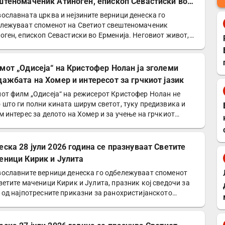
штеномаченик Атиноген, епископ Севастиски во
енија
ославната црква и нејзините верници денеска го
лежуваат споменот на Светиот свештеномаченик
оген, епископ Севастиски во Ерменија. Неговиот живот,
етеност…
мот „Одисеја“ на Кристофер Нолан ја зголеми
дажбата на Хомер и интересот за грчкиот јазик
от филм „Одисеја“ на режисерот Кристофер Нолан не
 што ги полни кината ширум светот, туку предизвика и
м интерес за делото на Хомер и за учење на грчкиот…
еска 28 јули 2026 година се празнуваат Светите
еници Кирик и Јулита
ославните верници денеска го одбележуваат споменот
ветите маченици Кирик и Јулита, празник кој сведочи за
 од најпотресните приказни за ранохристијанското…