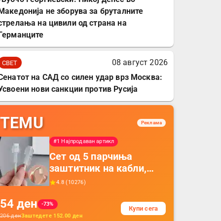
Македонија не зборува за бруталните
стрелања на цивили од страна на
Германците
08 август 2026
СВЕТ
Сенатот на САД со силен удар врз Москва:
Усвоени нови санкции против Русија
TEMU
Реклама
#1 Најпродаван артикл
Сет од 5 парчиња
заштитник на кабли,
прекривка за заштита
4.8
(
10276
)
на кабли од ТПУ,
54
ден
додатоци за заштита на
-73%
Купи сега
кабли, без батерија, за
206
ден
Заштедете
152.00
ден