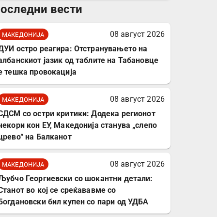
оследни вести
комплет за заштита на
податочни линии
08 август 2026
МАКЕДОНИЈА
ДУИ остро реагира: Отстранувањето на
албанскиот јазик од таблите на Табановце
е тешка провокација
08 август 2026
МАКЕДОНИЈА
СДСМ со остри критики: Додека регионот
чекори кон ЕУ, Македонија станува „слепо
црево“ на Балканот
08 август 2026
МАКЕДОНИЈА
Љубчо Георгиевски со шокантни детали:
Станот во кој се среќававме со
Богдановски бил купен со пари од УДБА