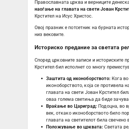
Православната црква и верниците денеск
наоѓање на главата на свети Јован Крсти
Крстител на Исус Христос.
Овој празник е потсетник на бурната исто
низ вековите.
Историско предание за светата ре
Според црковните записи и историските пр
Крстител бил исполнет со многу премест
Заштита од иконоборството:
Кога во
иконоборството, која се противела н
главата на свети Јован Крстител бил
оваа голема светиња да биде зачув
Враќање во Цариград:
Подоцна, во в
век, откако иконоборството било по
главата на светителот била свечено 
Положување во црквата:
Светата ре