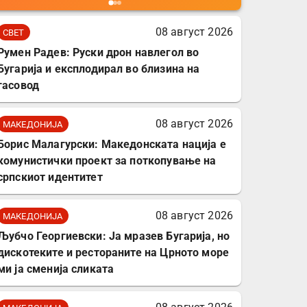
мобилни телефони,
комплет за заштита на
08 август 2026
СВЕТ
податочни линии
Румен Радев: Руски дрон навлегол во
Бугарија и експлодирал во близина на
гасовод
08 август 2026
МАКЕДОНИЈА
Борис Малагурски: Македонската нација е
комунистички проект за поткопување на
српскиот идентитет
08 август 2026
МАКЕДОНИЈА
Љубчо Георгиевски: Ја мразев Бугарија, но
дискотеките и рестораните на Црното море
ми ја сменија сликата