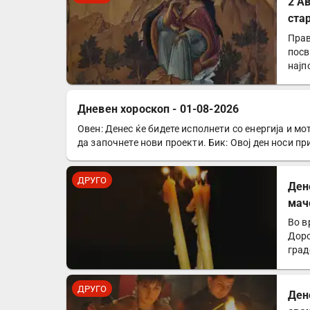
2 А
ста
Прав
посв
најп
Дневен хороскоп - 01-08-2026
Овен: Денес ќе бидете исполнети со енергија и мо
ДРУГО
да започнете нови проекти. Бик: Овој ден носи п
ДРУГО
Ден
мач
Во в
Доро
град
оган
ДРУГО
Ден