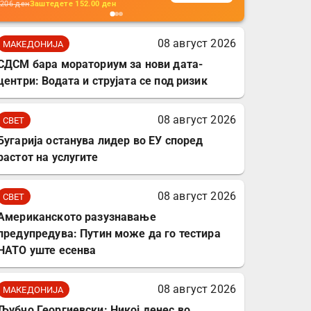
кабли, без батерија, за
206
ден
Заштедете
152.00
ден
мобилни телефони,
комплет за заштита на
08 август 2026
МАКЕДОНИЈА
податочни линии
СДСМ бара мораториум за нови дата-
центри: Водата и струјата се под ризик
08 август 2026
СВЕТ
Бугарија останува лидер во ЕУ според
растот на услугите
08 август 2026
СВЕТ
Американското разузнавање
предупредува: Путин може да го тестира
НАТО уште есенва
08 август 2026
МАКЕДОНИЈА
Љубчо Георгиевски: Никој денес во