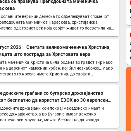
еска се празнува Преподобната маченичка
аскева
ославните верници денеска го одбележуваат споменот
реподобната маченичка Параскева, христијанска
ителка од вториот век која својот живот го посветила на…
вгуст 2026 – Светата великомаченичка Христина,
ицата што пострада за Христовата вера
ата маченичка Христина била родена во градот Тир како
а на царскиот намесник Урбан, кој бил незнабожец. Иако
етството го носела името Христина, до својата…
едонските граѓани со бугарско државјанство
ат бесплатно да користат ЕЗОК во 30 европски
ји
донските државјани кои покрај македонско имаат и
рско државјанство, а во Бугарија имаат важечко
вствено осигурување, можат бесплатно да извадат
опска…