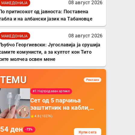
08 август 2026
МАКЕДОНИЈА
По притисокот од јавноста: Поставена
табла и на албански јазик на Табановце
08 август 2026
МАКЕДОНИЈА
Љубчо Георгиевски: Југославија ја срушија
самите комунисти, а за култот кон Тито
сите молчеа освен мене
TEMU
Реклама
#1 Најпродаван артикл
Сет од 5 парчиња
заштитник на кабли,
прекривка за заштита
4.8
(
10276
)
на кабли од ТПУ,
54
ден
додатоци за заштита на
-73%
Купи сега