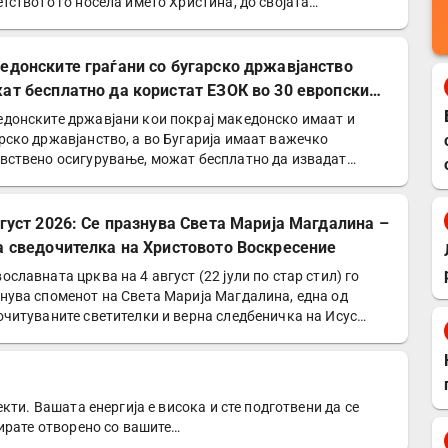
етството го носела името Христина, до својата…
едонските граѓани со бугарско државјанство
ат бесплатно да користат ЕЗОК во 30 европски
ји
донските државјани кои покрај македонско имаат и
рско државјанство, а во Бугарија имаат важечко
вствено осигурување, можат бесплатно да извадат
опска…
вгуст 2026: Се празнува Света Марија Магдалина –
а сведочителка на Христовото Воскресение
ославната црква на 4 август (22 јули по стар стил) го
нува споменот на Света Марија Магдалина, една од
очитуваните светителки и верна следбеничка на Исус…
кти. Вашата енергија е висока и сте подготвени да се
ирате отворено со вашите…