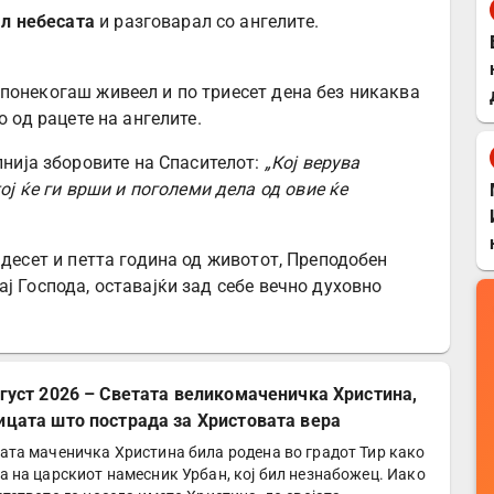
л небесата
и разговарал со ангелите.
понекогаш живеел и по триесет дена без никаква
о од рацете на ангелите.
лнија зборовите на Спасителот:
„Кој верува
ој ќе ги врши и поголеми дела од овие ќе
мдесет и петта година од животот, Преподобен
ј Господа, оставајќи зад себе вечно духовно
вгуст 2026 – Светата великомаченичка Христина,
ицата што пострада за Христовата вера
ата маченичка Христина била родена во градот Тир како
а на царскиот намесник Урбан, кој бил незнабожец. Иако