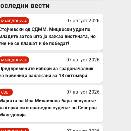
оследни вести
комплет за заштита на
податочни линии
07 август 2026
МАКЕДОНИЈА
Стојчевски од СДММ: Мицкоски удри по
младите затоа што ја кажаа вистината, но
тие не се плашат и ќе победат!
07 август 2026
МАКЕДОНИЈА
Предвремените избори за градоначалник
на Брвеница закажани за 18 октомври
07 август 2026
СВЕТ
Мајката на Ива Михаилова бара лекување
за ќерка си и праведно судење во Северна
Македонија