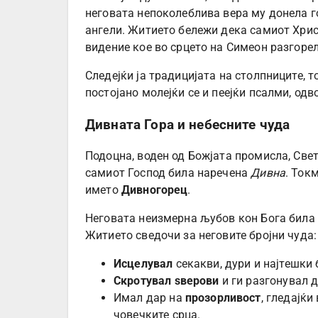
неговата непоколеблива вера му донела го
ангели. Житието бележи дека самиот Христ
видение кое во срцето на Симеон разгоре
Следејќи ја традицијата на столпниците, т
постојано молејќи се и пеејќи псалми, одв
Дивната Гора и небесните чуда
Подоцна, воден од Божјата промисла, Свет
самиот Господ била наречена
Дивна
. Ток
името
Дивногорец
.
Неговата неизмерна љубов кон Бога била 
Житието сведочи за неговите бројни чуда:
Исцелувал
секакви, дури и најтешки 
Скротувал ѕверови
и ги разгонувал 
Имал дар на
прозорливост
, гледајќи
човечките срца.