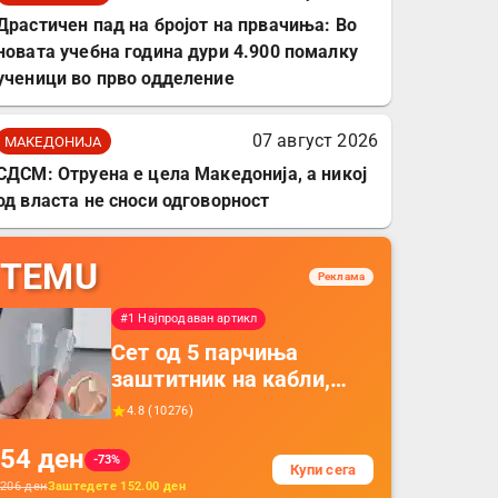
Драстичен пад на бројот на првачиња: Во
новата учебна година дури 4.900 помалку
ученици во прво одделение
07 август 2026
МАКЕДОНИЈА
СДСМ: Отруена е цела Македонија, а никој
од власта не сноси одговорност
TEMU
Реклама
#1 Најпродаван артикл
Сет од 5 парчиња
заштитник на кабли,
прекривка за заштита
4.8
(
10276
)
на кабли од ТПУ,
54
ден
додатоци за заштита на
-73%
Купи сега
кабли, без батерија, за
206
ден
Заштедете
152.00
ден