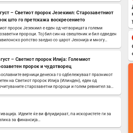
вгуст – Светиот пророк Језекиил: Старозаветниот
рок што го претскажа воскресението
иот пророк Језекиил е еден од четворицата големи
озаветни пророци. Тој бил син на свештеник и бил одведен
авилонско ропство заедно со царот Јехонија и многу…
вгуст – Светиот пророк Илија: Големиот
розаветен пророк и чудотворец
ославните верници денеска го одбележуваат празникот
етен на Светиот пророк Илија (Илинден), еден од
очитуваните старозаветни пророци и голем ревнител за…
тивација. Идеите ќе ви флуидираат, па искористете ги за
рилика за финансија…