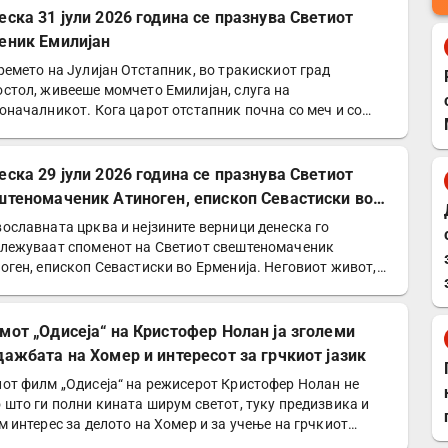
еска 31 јули 2026 година се празнува Светиот
еник Емилијан
ремето на Јулијан Отстапник, во тракискиот град
стол, живееше момчето Емилијан, слуга на
оначалникот. Кога царот отстапник почна со меч и со
 да го сотира…
еска 29 јули 2026 година се празнува Светиот
штеномаченик Атиноген, епископ Севастиски во
енија
ославната црква и нејзините верници денеска го
лежуваат споменот на Светиот свештеномаченик
оген, епископ Севастиски во Ерменија. Неговиот живот,
етеност…
мот „Одисеја“ на Кристофер Нолан ја зголеми
дажбата на Хомер и интересот за грчкиот јазик
от филм „Одисеја“ на режисерот Кристофер Нолан не
 што ги полни кината ширум светот, туку предизвика и
м интерес за делото на Хомер и за учење на грчкиот…