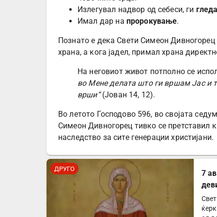
Излегувал надвор од себеси, ги
гледа
Имал дар на
пророкување
.
Познато е дека Свети Симеон Дивногорец 
храна, а кога јадел, примал храна директн
На неговиот живот потполно се испо
во Мене делата што ги вршам Јас и т
врши“
(Јован 14, 12).
Во летото Господово 596, во својата седу
Симеон Дивногорец тивко се претставил ка
наследство за сите генерации христијани.
ДРУГО
7 а
дев
Свет
ќерк