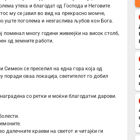
лема утеха и благодат од Господа и Неговите
ос му се јавил во вид на прекрасно момче,
ло уште поголема и незгаслива љубов кон Бога.
ој поминал многу години живеејќи на висок столб,
оен од земните работи.
и Симеон се преселил на една гора која од
му поради оваа локација, светителот го добил
наградена со ретки и моќни благодатни дарови.
болести.
демоните.
 во далечните краеви на светот и читајќи ги