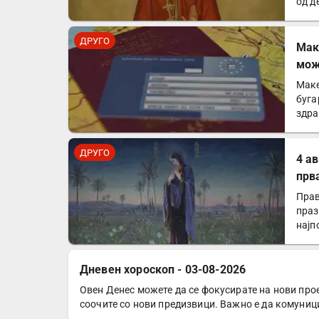
од д
ДРУГО
Mак
мож
зем
Маке
буга
здра
Евр
ДРУГО
4 а
прв
Прав
праз
најп
Дневен хороскоп - 03-08-2026
Овен Денес можете да се фокусирате на нови прое
ДРУГО
соочите со нови предизвици. Важно е да комуниц