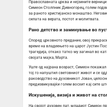
Православната црква и нејзините верници
Симеон Столпник Дивногорец, голем подви
за раното христијанско монаштво. Негови
силата на верата, постот и молитвата.
Рано детство и заминување во пус
Според црковното предание, овој прекрасен
време на владеењето на царот Јустин Пос
трагедија, откако татко му загинал во ка
својата мајка, Марта.
Уште од најрана возраст, Симеон покажал
тој го напуштил световниот живот и се од
раководство на духовникот Јован, целосно
предизвикувајќи голем восхит кај сите што
Искушенија, визија и живот на сто
На својот духовен пат, младиот Симеон п