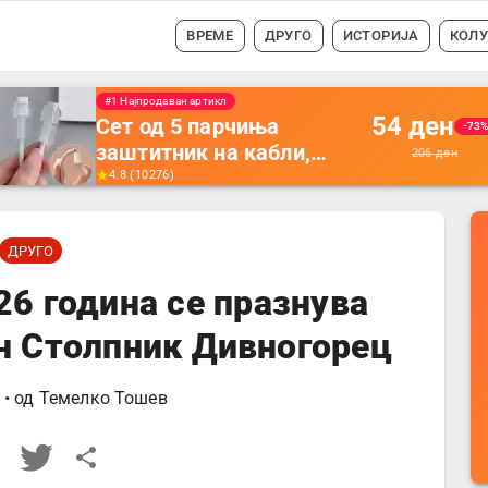
ВРЕМЕ
ДРУГО
ИСТОРИЈА
КОЛ
#1 Најпродавано
56
ден
Држач за полнење на
-35
телефон кој се монтира
87
ден
на ѕид -
4.5
(
16742
)
Мултифункционален
пластичен организатор
ДРУГО
за чување на покрај
кревет и за ТВ
26 година се празнува
далечински управувач
н Столпник Дивногорец
• од
Темелко Тошев