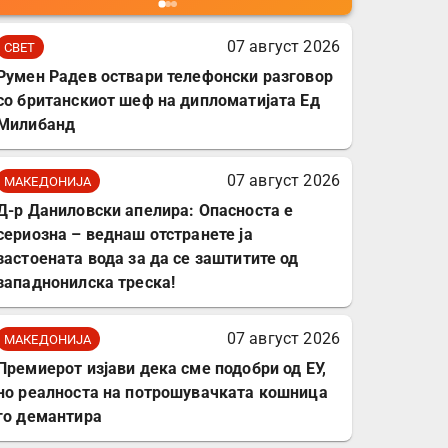
мобилни телефони,
комплет за заштита на
07 август 2026
СВЕТ
податочни линии
Румен Радев оствари телефонски разговор
со британскиот шеф на дипломатијата Ед
Милибанд
07 август 2026
МАКЕДОНИЈА
Д-р Даниловски апелира: Опасноста е
сериозна – веднаш отстранете ја
застоената вода за да се заштитите од
западнонилска треска!
07 август 2026
МАКЕДОНИЈА
Премиерот изјави дека сме подобри од ЕУ,
но реалноста на потрошувачката кошница
го демантира