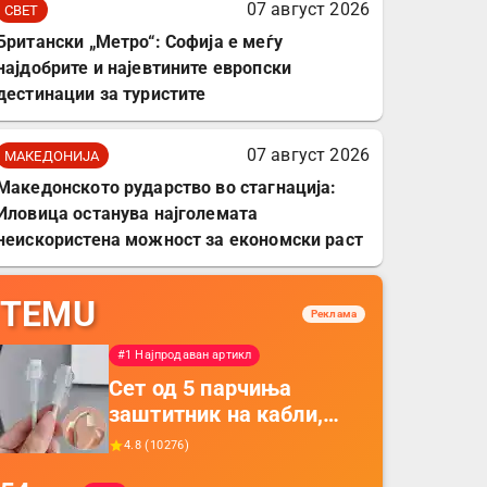
07 август 2026
СВЕТ
Британски „Метро“: Софија е меѓу
најдобрите и најевтините европски
дестинации за туристите
07 август 2026
МАКЕДОНИЈА
Македонското рударство во стагнација:
Иловица останува најголемата
неискористена можност за економски раст
TEMU
Реклама
#1 Најпродаван артикл
Сет од 5 парчиња
заштитник на кабли,
прекривка за заштита
4.8
(
10276
)
на кабли од ТПУ,