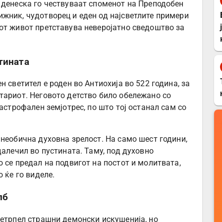
 денеска го чествуваат споменот на Преподобен
жник, чудотворец и еден од најсветлите примери
от живот претставува неверојатно сведоштво за
тината
 светител е роден во Антиохија во 522 година, за
тариот. Неговото детство било обележано со
тастрофален земјотрес, по што тој останал сам со
 необична духовна зрелост. На само шест години,
далечил во пустината. Таму, под духовно
 се предал на подвигот на постот и молитвата,
 ќе го виделе.
лб
ретрпел страшни демонски искушенија, но