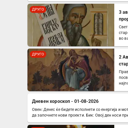
ДРУГО
3 а
про
Свет
стар
во в
ДРУГО
2 А
ста
Прав
посв
најп
Дневен хороскоп - 01-08-2026
Овен: Денес ќе бидете исполнети со енергија и мо
ДРУГО
да започнете нови проекти. Бик: Овој ден носи п