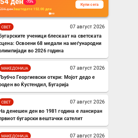
54
ден
додатоци за заштита на
-73%
Купи сега
кабли, без батерија, за
206
ден
Заштедете
152.00
ден
мобилни телефони,
комплет за заштита на
07 август 2026
СВЕТ
податочни линии
Бугарските ученици блескаат на светската
сцена: Освоени 68 медали на меѓународни
олимпијади во 2026 година
07 август 2026
МАКЕДОНИЈА
Љубчо Георгиевски откри: Мојот дедо е
роден во Ќустендил, Бугарија
07 август 2026
СВЕТ
На денешен ден во 1981 година е лансиран
првиот бугарски вештачки сателит
07 август 2026
МАКЕДОНИЈА