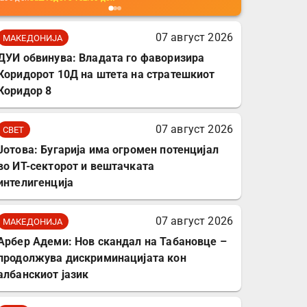
мобилни телефони,
комплет за заштита на
07 август 2026
МАКЕДОНИЈА
податочни линии
ДУИ обвинува: Владата го фаворизира
Коридорот 10Д на штета на стратешкиот
Коридор 8
07 август 2026
СВЕТ
Јотова: Бугарија има огромен потенцијал
во ИТ-секторот и вештачката
интелигенција
07 август 2026
МАКЕДОНИЈА
Арбер Адеми: Нов скандал на Табановце –
продолжува дискриминацијата кон
албанскиот јазик