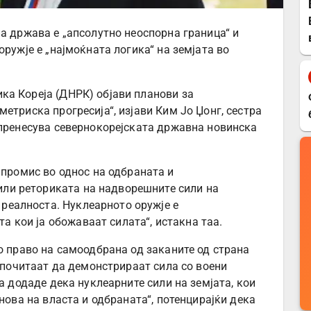
а држава е „апсолутно неоспорна граница“ и
оружје е „најмоќната логика“ на земјата во
ка Кореја (ДНРК) објави планови за
етриска прогресија“, изјави Ким Јо Џонг, сестра
 пренесува севернокорејската државна новинска
промис во однос на одбраната и
 или реториката на надворешните сили на
 реалноста. Нуклеарното оружје е
та кои ја обожаваат силата“, истакна таа.
о право на самоодбрана од заканите од страна
етпочитаат да демонстрираат сила со воени
аа додаде дека нуклеарните сили на земјата, кои
снова на власта и одбраната“, потенцирајќи дека