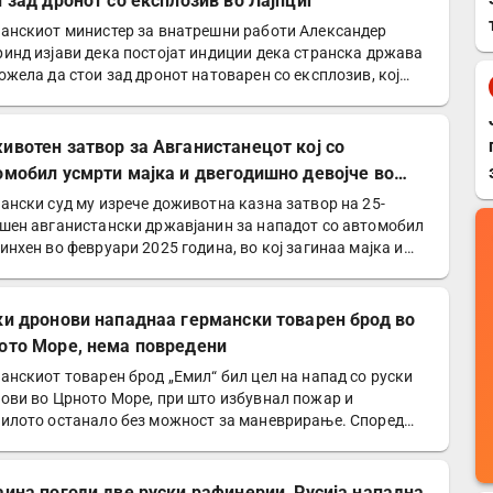
и зад дронот со експлозив во Лајпциг
анскиот министер за внатрешни работи Александер
инд изјави дека постојат индиции дека странска држава
ожела да стои зад дронот натоварен со експлозив, кој…
ивотен затвор за Авганистанецот кој со
омобил усмрти мајка и двегодишно девојче во
хен
ански суд му изрече доживотна казна затвор на 25-
шен авганистански државјанин за нападот со автомобил
инхен во февруари 2025 година, во кој загинаа мајка и…
ки дронови нападнаа германски товарен брод во
ото Море, нема повредени
анскиот товарен брод „Емил“ бил цел на напад со руски
ови во Црното Море, при што избувнал пожар и
илото останало без можност за маневрирање. Според…
аина погоди две руски рафинерии, Русија нападна