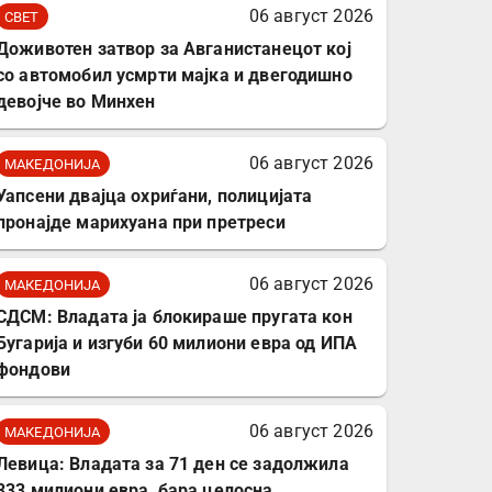
комплет за заштита на
06 август 2026
СВЕТ
податочни линии
Доживотен затвор за Авганистанецот кој
со автомобил усмрти мајка и двегодишно
девојче во Минхен
06 август 2026
МАКЕДОНИЈА
Уапсени двајца охриѓани, полицијата
пронајде марихуана при претреси
06 август 2026
МАКЕДОНИЈА
СДСМ: Владата ја блокираше пругата кон
Бугарија и изгуби 60 милиони евра од ИПА
фондови
06 август 2026
МАКЕДОНИЈА
Левица: Владата за 71 ден се задолжила
333 милиони евра, бара целосна