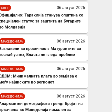
комплет за заштита на
06 август 2026
СВЕТ
податочни линии
Официјално: Тараклија станува општина со
специјален статус за заштита на Бугарите
во Молдавија
06 август 2026
МАКЕДОНИЈА
Заглавени во просечност: Матурантите со
послаб успех, Власта не гледа проблем
06 август 2026
МАКЕДОНИЈА
СДСМ: Минималната плата во земјава е
меѓу најниските во регионот
06 август 2026
МАКЕДОНИЈА
Алармантен демографски тренд: Бројот на
првачиња во Македонија намален за