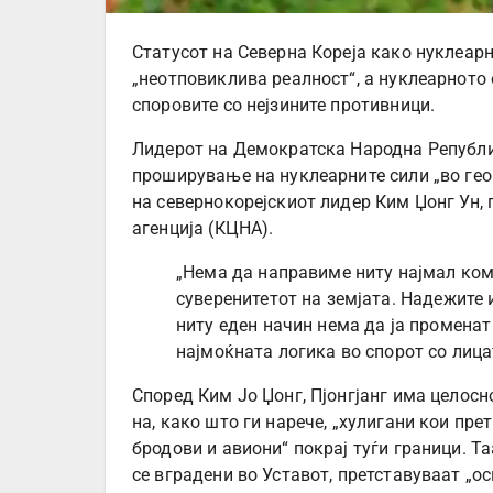
Статусот на Северна Кореја како нуклеарн
„неотповиклива реалност“, а нуклеарното 
споровите со нејзините противници.
Лидерот на Демократска Народна Републи
проширување на нуклеарните сили „во геом
на севернокорејскиот лидер Ким Џонг Ун,
агенција (КЦНА).
„Нема да направиме ниту најмал ком
суверенитетот на земјата. Надежите
ниту еден начин нема да ја променат
најмоќната логика во спорот со лица
Според Ким Јо Џонг, Пјонгјанг има целосн
на, како што ги нарече, „хулигани кои пр
бродови и авиони“ покрај туѓи граници. Т
се вградени во Уставот, претставуваат „о