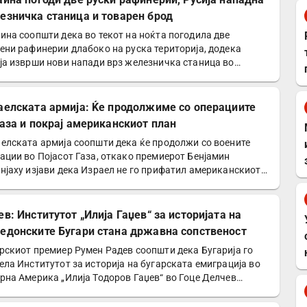
езничка станица и товарен брод
ина соопшти дека во текот на ноќта погодила две
ени рафинерии длабоко на руска територија, додека
ја изврши нови напади врз железничка станица во
ковската…
аелската армија: Ќе продолжиме со операциите
Газа и покрај американскиот план
елската армија соопшти дека ќе продолжи со воените
ации во Појасот Газа, откако премиерот Бенјамин
нјаху изјави дека Израел не го прифатил американскиот…
ев: Институтот „Илија Гаџев“ за историјата на
едонските Бугари стана државна сопственост
рскиот премиер Румен Радев соопшти дека Бугарија го
ела Институтот за историја на бугарската емиграција во
рна Америка „Илија Тодоров Гаџев“ во Гоце Делчев…