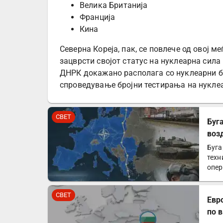
Велика Британија
Франција
Кина
Северна Кореја, пак, се повлече од овој м
зацврсти својот статус на нуклеарна сила
ДНРК докажано располага со нуклеарни бо
спроведување бројни тестирања на нуклеа
СВЕТ
Буг
воз
Буга
техн
опер
рам
СВЕТ
Евр
по 