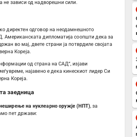
а не зависи од надворешни сили.
ако директен одговор на неодамнешното
АД. Американската дипломатија соопшти дека за
жан во мај, двете страни ја потврдиле својата
верна Кореја.
нформации од страна на САД“, изјави
меѓувреме, најавено е дека кинескиот лидер Си
ерна Кореја.
та заедница
 неширење на нуклеарно оружје (НПТ)
, за
амо пет држави: