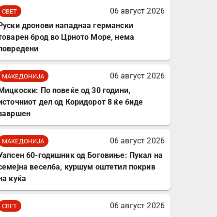
комплет за заштита на
06 август 2026
СВЕТ
податочни линии
Руски дронови нападнаа германски
товарен брод во Црното Море, нема
повредени
06 август 2026
МАКЕДОНИЈА
Мицкоски: По повеќе од 30 години,
источниот дел од Коридорот 8 ќе биде
завршен
06 август 2026
МАКЕДОНИЈА
Уапсен 60-годишник од Боговиње: Пукал на
семејна веселба, куршум оштетил покрив
на куќа
06 август 2026
СВЕТ