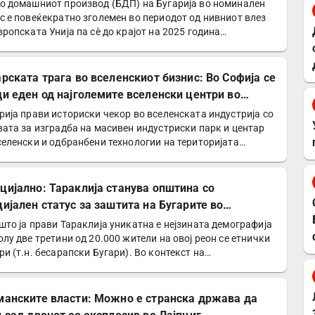
о домашниот производ (БДП) на Бугарија во номинален
с е повеќекратно зголемен во периодот од нивниот влез
вропската Унија па сè до крајот на 2025 година…
арската трага во вселенскиот бизнис: Во Софија се
ди еден од најголемите вселенски центри во
опа
рија прави историски чекор во вселенската индустрија со
вата за изградба на масивен индустриски парк и центар
селенски и одбранбени технологии на територијата…
цијално: Тараклија станува општина со
цијален статус за заштита на Бугарите во
давија
што ја прави Тараклија уникатна е нејзината демографија
олу две третини од 20.000 жители на овој реон се етнички
ри (т.н. бесарапски Бугари). Во контекст на…
манските власти: Можно е странска држава да