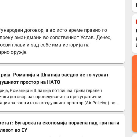
еѓународен договор, а во исто време правно го
 преку амандмани во сопствениот Устав. Денес,
еви глави и зад себе има историја на
рно оружје.
арија, Романија и Шпанија заедно ќе го чуваат
душниот простор на НАТО
рија, Романија и Шпанија потпишаа трилатерален
ички договор за спроведување на прекугранични
ации за заштита на воздушниот простор (Air Policing) во
ките…
остат: Бугарската економија порасна над три пати
влезот во ЕУ