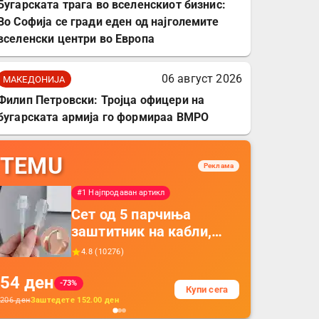
Бугарската трага во вселенскиот бизнис:
Во Софија се гради еден од најголемите
вселенски центри во Европа
06 август 2026
МАКЕДОНИЈА
Филип Петровски: Тројца офицери на
бугарската армија го формираа ВМРО
TEMU
Реклама
#1 Најпродаван артикл
Сет од 5 парчиња
заштитник на кабли,
прекривка за заштита
4.8
(
10276
)
на кабли од ТПУ,
54
ден
додатоци за заштита на
-73%
Купи сега
кабли, без батерија, за
206
ден
Заштедете
152.00
ден
мобилни телефони,