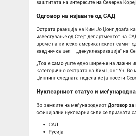
заштитата на интересите на Северна Кореј
Одговор на изјавите од САД
Острата реакција на Ким Јо Џонг доаѓа к
известување од Стејт департментот на С
време на кинеско-американскиот самит одр
заедничка цел – „денуклеаризација“ на Се
„Тоа е само уште едно ширење на лажни и
категорично сестрата на Ким Џонг Ун. Во 
Џинпинг следната недела ќе ја посети Сев
Нуклеарниот статус и меѓународна
Во рамките на меѓународниот
Договор за
официјални нуклеарни сили се признати с
САД
Русија