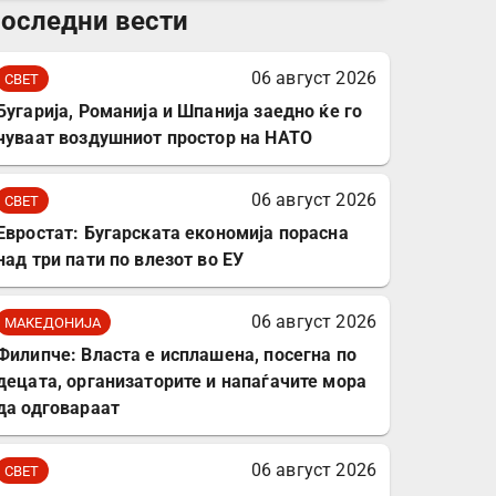
оследни вести
комплет за заштита на
податочни линии
06 август 2026
СВЕТ
Бугарија, Романија и Шпанија заедно ќе го
чуваат воздушниот простор на НАТО
06 август 2026
СВЕТ
Евростат: Бугарската економија порасна
над три пати по влезот во ЕУ
06 август 2026
МАКЕДОНИЈА
Филипче: Власта е исплашена, посегна по
децата, организаторите и напаѓачите мора
да одговараат
06 август 2026
СВЕТ