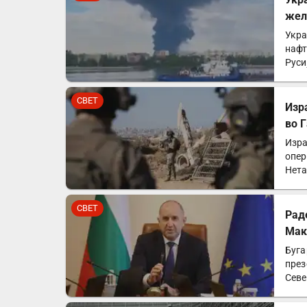
жел
Укра
нафт
Руси
Хар
СВЕТ
Изр
во 
Изра
опер
Нета
СВЕТ
Рад
Мак
Буга
през
Севе