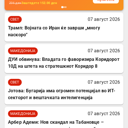
206
ден
Заштедете
152.00
ден
07 август 2026
СВЕТ
Трамп: Војната со Иран ќе заврши „многу
наскоро“
07 август 2026
МАКЕДОНИЈА
ДУИ обвинува: Владата го фаворизира Коридорот
10Д на штета на стратешкиот Коридор 8
07 август 2026
СВЕТ
Јотова: Бугарија има огромен потенцијал во ИТ-
секторот и вештачката интелигенција
07 август 2026
МАКЕДОНИЈА
Арбер Адеми: Нов скандал на Табановце –