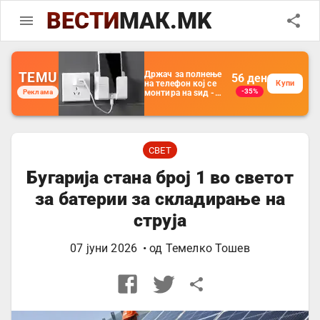
ВЕСТИ
МАК.MK
TEMU
Држач за полнење
56
ден
на телефон кој се
Купи
-35%
Реклама
монтира на ѕид -
Мултифункционален
пластичен
организатор за
чување на покрај
кревет и за ТВ
далечински
СВЕТ
управувач
Бугарија стана број 1 во светот
за батерии за складирање на
струја
07 јуни 2026
• од
Темелко Тошев