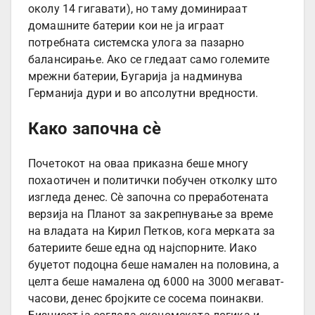
околу 14 гигавати), но таму доминираат
домашните батерии кои не ја играат
потребната системска улога за пазарно
балансирање. Ако се гледаат само големите
мрежни батерии, Бугарија ја надминува
Германија дури и во апсолутни вредности.
Како започна сè
Почетокот на оваа приказна беше многу
похаотичен и политички побучен отколку што
изгледа денес. Сè започна со преработената
верзија на Планот за закрепнување за време
на владата на Кирил Петков, кога мерката за
батериите беше една од најспорните. Иако
буџетот подоцна беше намален на половина, а
целта беше намалена од 6000 на 3000 мегават-
часови, денес бројките се сосема поинакви.