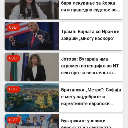
бара лекување за ќерка
си и праведно судење во
Северна Македонија
СВЕТ
Трамп: Војната со Иран ќе
заврши „многу наскоро“
СВЕТ
Јотова: Бугарија има
огромен потенцијал во ИТ-
секторот и вештачката
интелигенција
СВЕТ
Британски „Метро“: Софија
е меѓу најдобрите и
најевтините европски
дестинации за туристите
СВЕТ
Бугарските ученици
блескаат на светската