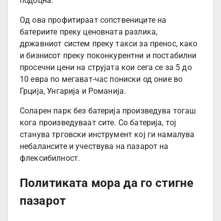
подоцна.
Од ова профитираат сопствениците на
батериите преку ценовната разлика,
државниот систем преку такси за пренос, како
и бизнисот преку поконкурентни и постабилни
просечни цени на струјата кои сега се за 5 до
10 евра по мегават-час пониски од оние во
Грција, Унгарија и Романија.
Соларен парк без батерија произведува тогаш
кога произведуваат сите. Со батерија, тој
станува трговски инструмент кој ги намалува
небалансите и учествува на пазарот на
флексибилност.
Политиката мора да го стигне
пазарот