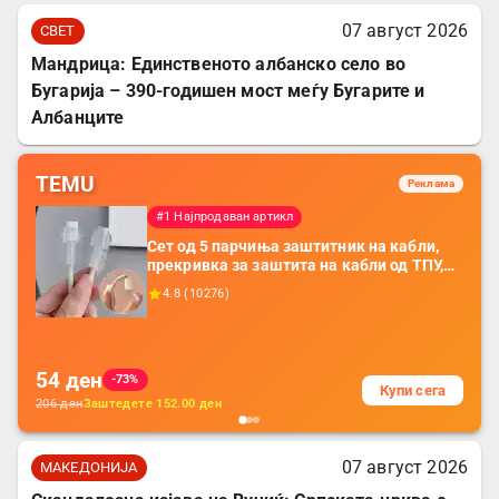
07 август 2026
СВЕТ
Мандрица: Единственото албанско село во
Бугарија – 390-годишен мост меѓу Бугарите и
Албанците
TEMU
Реклама
#1 Најпродаван артикл
Сет од 5 парчиња заштитник на кабли,
прекривка за заштита на кабли од ТПУ,
додатоци за заштита на кабли, без
4.8
(
10276
)
батерија, за мобилни телефони, комплет
за заштита на податочни линии
54
ден
-73%
Купи сега
206
ден
Заштедете
152.00
ден
07 август 2026
МАКЕДОНИЈА