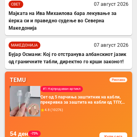
07 август 2026
СВЕТ
Мајката на Ива Михаилова бара лекување за
ќерка си и праведно судење во Северна
Македонија
07 август 2026
МАКЕДОНИЈА
Бујар Османи: Кој го отстранува албанскиот јазик
од граничните табли, директно го крши законот!
TEMU
Реклама
#1 Најпродаван артикл
Сет од 5 парчиња заштитник на кабли,
прекривка за заштита на кабли од ТПУ,
додатоци за заштита на кабли, без
4.8
(
10276
)
батерија, за мобилни телефони, комплет
за заштита на податочни линии
54
ден
-73%
Купи сега