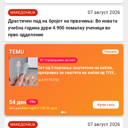
07 август 2026
МАКЕДОНИЈА
Драстичен пад на бројот на првачиња: Во новата
учебна година дури 4.900 помалку ученици во
прво одделение
TEMU
Реклама
#1 Најпродаван артикл
Сет од 5 парчиња заштитник на кабли,
прекривка за заштита на кабли од ТПУ,
додатоци за заштита на кабли, без
4.8
(
10276
)
батерија, за мобилни телефони, комплет
за заштита на податочни линии
54
ден
-73%
Купи сега
206
ден
Заштедете
152.00
ден
07 август 2026
МАКЕДОНИЈА