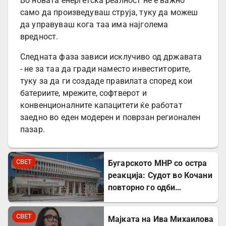
Во новата енергетска реалност не е важно
само да произведуваш струја, туку да можеш
да управуваш кога таа има најголема
вредност.
Следната фаза зависи исклучиво од државата
- не за таа да гради наместо инвеститорите,
туку за да ги создаде правилата според кои
батериите, мрежите, софтверот и
конвенционалните капацитети ќе работат
заедно во еден модерен и поврзан регионален
пазар.
СВЕТ
Бугарското МНР со остра
реакција: Судот во Кочани
повторно го одби
лекувањето на Ива
Михаилова
СВЕТ
Мајката на Ива Михаилова