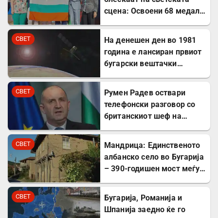
сцена: Освоени 68 медали
на меѓународни
олимпијади во 2026
СВЕТ
На денешен ден во 1981
година
година е лансиран првиот
бугарски вештачки
сателит
СВЕТ
Румен Радев оствари
телефонски разговор со
британскиот шеф на
дипломатијата Ед
Милибанд
СВЕТ
Мандрица: Единственото
албанско село во Бугарија
– 390-годишен мост меѓу
Бугарите и Албанците
СВЕТ
Бугарија, Романија и
Шпанија заедно ќе го