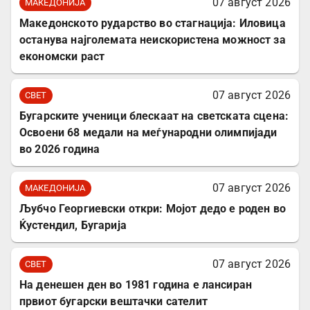
07 август 2026
МАКЕДОНИЈА
Македонското рударство во стагнација: Иловица
останува најголемата неискористена можност за
економски раст
07 август 2026
СВЕТ
Бугарските ученици блескаат на светската сцена:
Освоени 68 медали на меѓународни олимпијади
во 2026 година
07 август 2026
МАКЕДОНИЈА
Љубчо Георгиевски откри: Мојот дедо е роден во
Ќустендил, Бугарија
07 август 2026
СВЕТ
На денешен ден во 1981 година е лансиран
првиот бугарски вештачки сателит