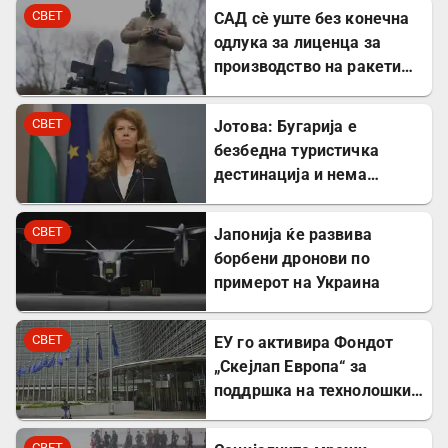
СВЕТ
САД сè уште без конечна
одлука за лиценца за
производство на ракети
„Патриот“ во Украина
СВЕТ
Јотова: Бугарија е
безбедна туристичка
дестинација и нема
директни закани
СВЕТ
Јапонија ќе развива
борбени дронови по
примерот на Украина
СВЕТ
ЕУ го активира Фондот
„Скејлап Европа“ за
поддршка на технолошки
компании
СВЕТ