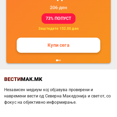
206
ден
73
% ПОПУСТ
Заштедете
152.00
ден
Купи сега
ВЕСТИ
МАК.MK
Независен медиум кој објавува проверени и
навремени вести од Северна Македонија и светот, со
фокус на објективно информирање.