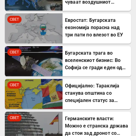
чуваат воздушниот
простор на НАТО
СВЕТ
Евростат: Бугарската
економија порасна над
три пати по влезот во ЕУ
СВЕТ
Бугарската трага во
вселенскиот бизнис: Во
Софија се гради еден од
најголемите вселенски
центри во Европа
СВЕТ
Официјално: Тараклија
станува општина со
специјален статус за
заштита на Бугарите во
Молдавија
СВЕТ
Германските власти:
Можно е странска држава
да стои зад дронот со