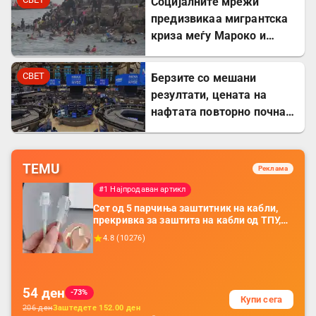
Социјалните мрежи
предизвикаа мигрантска
криза меѓу Мароко и
Шпанија
СВЕТ
Берзите со мешани
резултати, цената на
нафтата повторно почна
да расте
TEMU
Реклама
#1 Најпродаван артикл
Сет од 5 парчиња заштитник на кабли,
прекривка за заштита на кабли од ТПУ,
додатоци за заштита на кабли, без
4.8
(
10276
)
батерија, за мобилни телефони, комплет
за заштита на податочни линии
54
ден
-73%
Купи сега
206
ден
Заштедете
152.00
ден