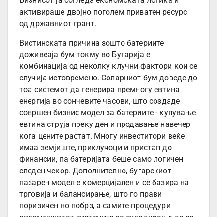
Бизнисот ја согледа економската логика и
активираше двојно поголем приватен ресурс
од државниот грант.
Вистинската причина зошто батериите
доживеаја бум токму во Бугарија е
комбинација од неколку клучни фактори кои се
случија истовремено. Соларниот бум доведе до
тоа системот да генерира премногу евтина
енергија во сончевите часови, што создаде
совршен бизнис модел за батериите - купување
евтина струја преку ден и продавање навечер
кога цените растат. Многу инвеститори веќе
имаа земјиште, приклучоци и пристап до
финансии, па батеријата беше само логичен
следен чекор. Дополнително, бугарскиот
пазарен модел е комерцијален и се базира на
трговија и балансирање, што го прави
поризичен но побрз, а самите процедури