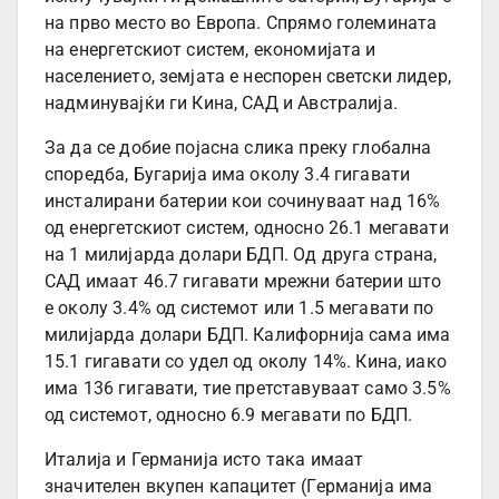
на прво место во Европа. Спрямо големината
на енергетскиот систем, економијата и
населението, земјата е неспорен светски лидер,
надминувајќи ги Кина, САД и Австралија.
За да се добие појасна слика преку глобална
споредба, Бугарија има околу 3.4 гигавати
инсталирани батерии кои сочинуваат над 16%
од енергетскиот систем, односно 26.1 мегавати
на 1 милијарда долари БДП. Од друга страна,
САД имаат 46.7 гигавати мрежни батерии што
е околу 3.4% од системот или 1.5 мегавати по
милијарда долари БДП. Калифорнија сама има
15.1 гигавати со удел од околу 14%. Кина, иако
има 136 гигавати, тие претставуваат само 3.5%
од системот, односно 6.9 мегавати по БДП.
Италија и Германија исто така имаат
значителен вкупен капацитет (Германија има