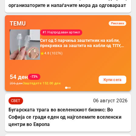
организаторите и напаѓачите мора да одговараат
TEMU
Реклама
#1 Најпродаван артикл
Сет од 5 парчиња заштитник на кабли,
прекривка за заштита на кабли од ТПУ,
додатоци за заштита на кабли, без
4.8
(
10276
)
батерија, за мобилни телефони, комплет
за заштита на податочни линии
54
ден
-73%
Купи сега
206
ден
Заштедете
152.00
ден
06 август 2026
СВЕТ
Бугарската трага во вселенскиот бизнис: Во
Софија се гради еден од најголемите вселенски
центри во Европа