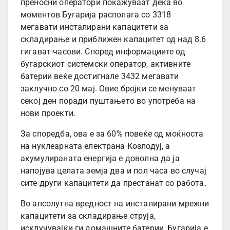
преносни оператори покажуваат дека во
моментов Бугарија располага со 3318
мегавати инсталирани капацитети за
складирање и приближен капацитет од над 8.6
гигават-часови. Според информациите од
бугарскиот системски оператор, активните
батерии веќе достигнале 3432 мегавати
заклучно со 20 мај. Овие бројки се менуваат
секој ден поради пуштањето во употреба на
нови проекти.
За споредба, ова е за 60% повеќе од моќноста
на нуклеарната електрана Козлодуј, а
акумулираната енергија е доволна да ја
напојува целата земја два и пол часа во случај
сите други капацитети да престанат со работа.
Во апсолутна вредност на инсталирани мрежни
капацитети за складирање струја,
исклучувајќи ги домашните батерии, Бугарија е