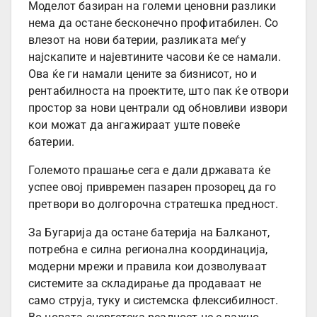
Моделот базиран на големи ценовни разлики
нема да остане бесконечно профитабилен. Со
влезот на нови батерии, разликата меѓу
најскапите и најевтините часови ќе се намали.
Ова ќе ги намали цените за бизнисот, но и
рентабилноста на проектите, што пак ќе отвори
простор за нови централи од обновливи извори
кои можат да ангажираат уште повеќе
батерии.
Големото прашање сега е дали државата ќе
успее овој привремен пазарен прозорец да го
претвори во долгорочна стратешка предност.
За Бугарија да остане батерија на Балканот,
потребна е силна регионална координација,
модерни мрежи и правила кои дозволуваат
системите за складирање да продаваат не
само струја, туку и системска флексибилност.