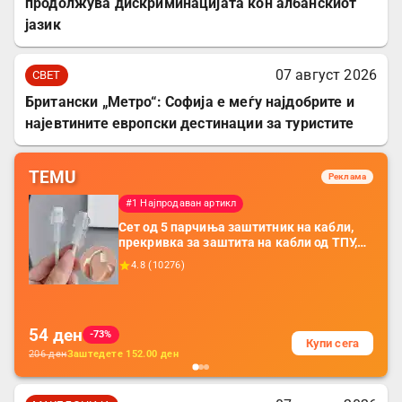
продолжува дискриминацијата кон албанскиот
јазик
07 август 2026
СВЕТ
Британски „Метро“: Софија е меѓу најдобрите и
најевтините европски дестинации за туристите
TEMU
Реклама
#1 Најпродаван артикл
Сет од 5 парчиња заштитник на кабли,
прекривка за заштита на кабли од ТПУ,
додатоци за заштита на кабли, без
4.8
(
10276
)
батерија, за мобилни телефони, комплет
за заштита на податочни линии
54
ден
-73%
Купи сега
206
ден
Заштедете
152.00
ден