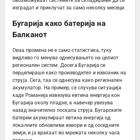
овозможуваат системите за складирање да се
изградат и приклучат за само неколку месеци.
Бугарија како батерија на
Балканот
Оваа промена не е само статистика, туку
видливо го менува однесувањето на целиот
регионален систем. Досега Бугарија се
перцепираше како производител и извозник на
струја. Сега, таа се однесува како регионален
акумулатор. На пример, се случува ситуација
каде Романија извезува евтина енергија кон
Бугарија околу пладне, а навечер увезува
назад значително поскапа струја. Бугарските
батерии акумулираат евтина енергија од
локалните обновливи извори и од соседните
земји, и ја враќаат во мрежата неколку часа