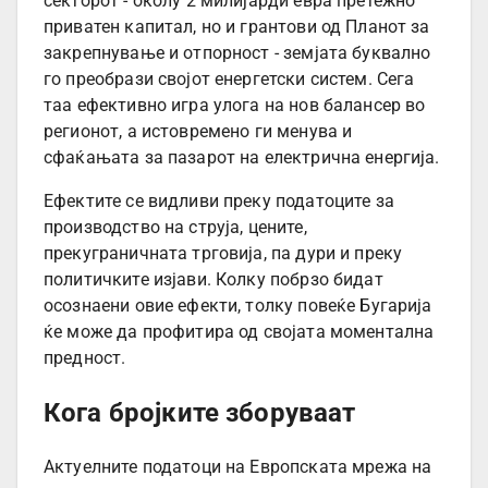
секторот - околу 2 милијарди евра претежно
приватен капитал, но и грантови од Планот за
закрепнување и отпорност - земјата буквално
го преобрази својот енергетски систем. Сега
таа ефективно игра улога на нов балансер во
регионот, а истовремено ги менува и
сфаќањата за пазарот на електрична енергија.
Ефектите се видливи преку податоците за
производство на струја, цените,
прекуграничната трговија, па дури и преку
политичките изјави. Колку побрзо бидат
осознаени овие ефекти, толку повеќе Бугарија
ќе може да профитира од својата моментална
предност.
Кога бројките зборуваат
Актуелните податоци на Европската мрежа на