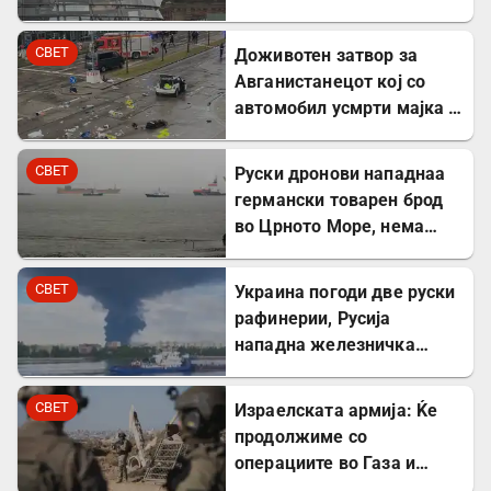
експлозив во Лајпциг
СВЕТ
Доживотен затвор за
Авганистанецот кој со
автомобил усмрти мајка и
двегодишно девојче во
Минхен
СВЕТ
Руски дронови нападнаа
германски товарен брод
во Црното Море, нема
повредени
СВЕТ
Украина погоди две руски
рафинерии, Русија
нападна железничка
станица и товарен брод
СВЕТ
Израелската армија: Ќе
продолжиме со
операциите во Газа и
покрај американскиот