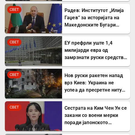
план
СВЕТ
Радев: Институтот „Илија
Гаџев“ за историјата на
Македонските Бугари
стана државна
сопственост
СВЕТ
ЕУ префрли уште 1,4
милијарди евра од
замрзнати руски средства
за поддршка на Украина
СВЕТ
Нов руски ракетен напад
врз Киев: Украина не
успеа да пресретне ниту
една ракета
СВЕТ
Сестрата на Ким Чен Ун се
закани со воени мерки
поради јапонското
вооружување