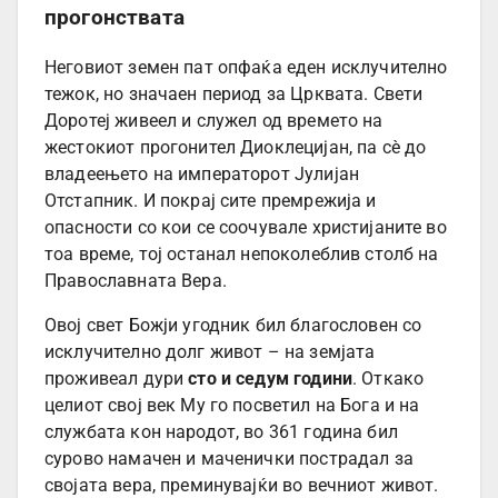
прогонствата
Неговиот земен пат опфаќа еден исклучително
тежок, но значаен период за Црквата. Свети
Доротеј живеел и служел од времето на
жестокиот прогонител Диоклецијан, па сè до
владеењето на императорот Јулијан
Отстапник. И покрај сите премрежија и
опасности со кои се соочувале христијаните во
тоа време, тој останал непоколеблив столб на
Православната Вера.
Овој свет Божји угодник бил благословен со
исклучително долг живот – на земјата
проживеал дури
сто и седум години
. Откако
целиот свој век Му го посветил на Бога и на
службата кон народот, во 361 година бил
сурово намачен и маченички пострадал за
својата вера, преминувајќи во вечниот живот.