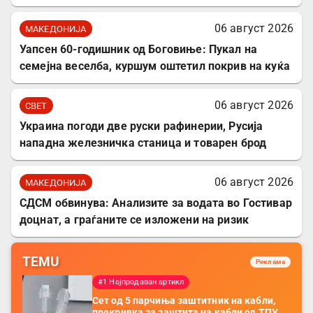
06 август 2026
МАКЕДОНИЈА
Уапсен 60-годишник од Боговиње: Пукал на
семејна веселба, куршум оштетил покрив на куќа
06 август 2026
СВЕТ
Украина погоди две руски рафинерии, Русија
нападна железничка станица и товарен брод
06 август 2026
МАКЕДОНИЈА
СДСМ обвинува: Анализите за водата во Гостивар
доцнат, а граѓаните се изложени на ризик
TEMU
Реклама
#1 Најпродаван артикл
Сет од 5 парчиња заштитник на кабли,
прекривка за заштита на кабли од ТПУ,