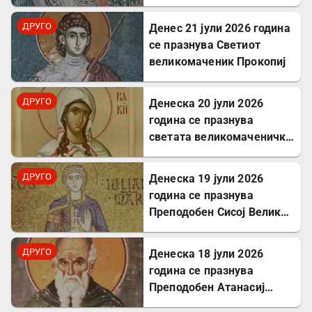
Панкратиј, епископ
Тавромениски
ДРУГО
Денес 21 јули 2026 година
се празнува Светиот
великомаченик Прокопиј
ДРУГО
Денеска 20 јули 2026
година се празнува
светата великомаченичка
Недела
ДРУГО
Денеска 19 јули 2026
година се празнува
Преподобен Сисој Велики:
Подвижник кој
исцелуваше болни и
ДРУГО
Денеска 18 јули 2026
воскреснуваше мртви
година се празнува
Преподобен Атанасиј
Атонски