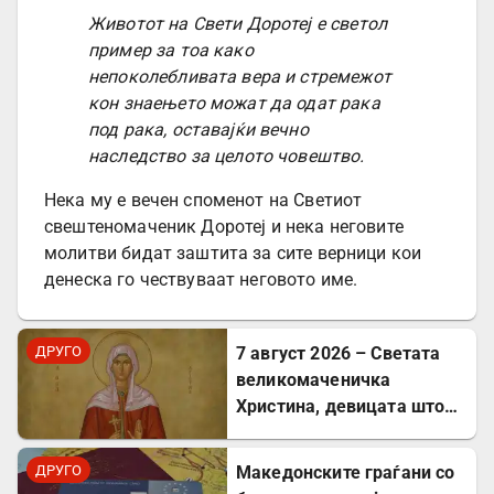
Животот на Свети Доротеј е светол
пример за тоа како
непоколебливата вера и стремежот
кон знаењето можат да одат рака
под рака, оставајќи вечно
наследство за целото човештво.
Нека му е вечен споменот на Светиот
свештеномаченик Доротеј и нека неговите
молитви бидат заштита за сите верници кои
денеска го чествуваат неговото име.
ДРУГО
7 август 2026 – Светата
великомаченичка
Христина, девицата што
пострада за Христовата
вера
ДРУГО
Mакедонските граѓани со