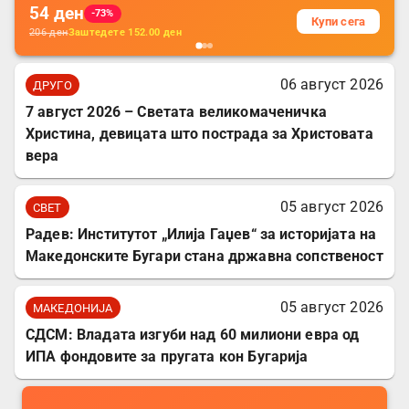
54
ден
-73%
Купи сега
206
ден
Заштедете
152.00
ден
06 август 2026
ДРУГО
7 август 2026 – Светата великомаченичка
Христина, девицата што пострада за Христовата
вера
05 август 2026
СВЕТ
Радев: Институтот „Илија Гаџев“ за историјата на
Македонските Бугари стана државна сопственост
05 август 2026
МАКЕДОНИЈА
СДСМ: Владата изгуби над 60 милиони евра од
ИПА фондовите за пругата кон Бугарија