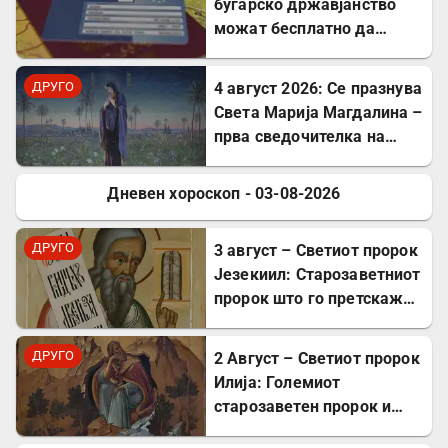
бугарско државјанство
можат бесплатно да
користат ЕЗОК во 30
европски земји
ДРУГО
4 август 2026: Се празнува
Света Марија Магдалина –
прва сведочителка на
Христовото Воскресение
Дневен хороскоп - 03-08-2026
ДРУГО
ДРУГО
3 август – Светиот пророк
Језекиил: Старозаветниот
пророк што го претскажа
воскресението
ДРУГО
2 Август – Светиот пророк
Илија: Големиот
старозаветен пророк и
чудотворец