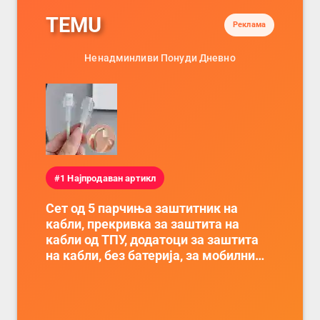
TEMU
Реклама
Ненадминливи Понуди Дневно
#1 Најпродаван артикл
Сет од 5 парчиња заштитник на
кабли, прекривка за заштита на
кабли од ТПУ, додатоци за заштита
на кабли, без батерија, за мобилни
телефони, комплет за заштита на
податочни линии