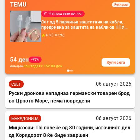
TEMU
Реклама
#1 Најпродаван артикл
Сет од 5 парчиња заштитник на кабли,
прекривка за заштита на кабли од ТПУ,
додатоци за заштита на кабли, без
4.8
(
10276
)
батерија, за мобилни телефони, комплет
за заштита на податочни линии
54
ден
-73%
Купи сега
206
ден
Заштедете
152.00
ден
06 август 2026
СВЕТ
Руски дронови нападнаа германски товарен брод
во Црното Море, нема повредени
06 август 2026
МАКЕДОНИЈА
Мицкоски: По повеќе од 30 години, источниот дел
од Коридорот 8 ќе биде завршен