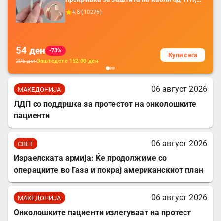
додатоци за заштита на кабли, без
4.8
(
10276
)
батерија, за мобилни телефони, комплет
за заштита на податочни линии
54
ден
-73%
Купи сега
206
ден
Заштедете
152.00
ден
06 август 2026
МАКЕДОНИЈА
ЛДП со поддршка за протестот на онколошките
пациенти
06 август 2026
СВЕТ
Израелската армија: Ќе продолжиме со
операциите во Газа и покрај американскиот план
06 август 2026
МАКЕДОНИЈА
Онколошките пациенти излегуваат на протест