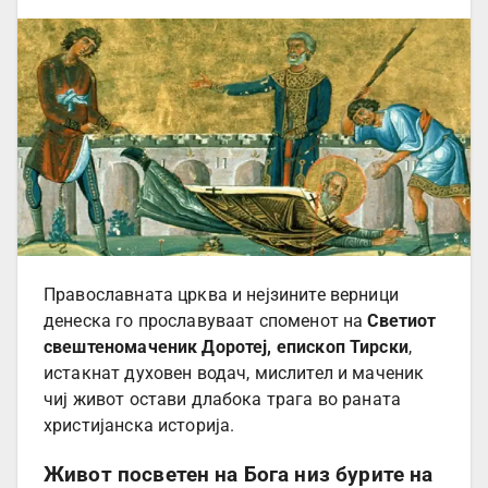
Православната црква и нејзините верници
денеска го прославуваат споменот на
Светиот
свештеномаченик Доротеј, епископ Тирски
,
истакнат духовен водач, мислител и маченик
чиј живот остави длабока трага во раната
христијанска историја.
Живот посветен на Бога низ бурите на