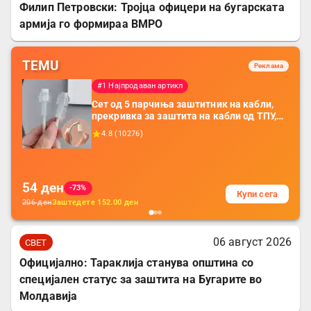
Филип Петровски: Тројца офицери на бугарската
армија го формираа ВМРО
TEMU
Реклама
#1 Најпродаван артикл
Сет од 5 парчиња заштитник на кабли,
прекривка за заштита на кабли од ТПУ,
додатоци за заштита на кабли, без
4.8
(
10276
)
батерија, за мобилни телефони, комплет
за заштита на податочни линии
54
ден
-73%
Купи сега
206
ден
Заштедете
152.00
ден
06 август 2026
СВЕТ
Официјално: Тараклија станува општина со
специјален статус за заштита на Бугарите во
Молдавија