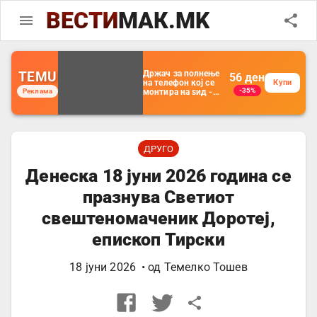
ВЕСТИ
МАК.MK
TEMU
Држач за полнење
56
ден
на телефон кој се
Купи
-35%
Реклама
монтира на ѕид -
Мултифункционален
пластичен
организатор за
чување на покрај
кревет и за ТВ
далечински
ДРУГО
управувач
Денеска 18 јуни 2026 година се
празнува Светиот
свештеномаченик Доротеј,
епископ Тирски
18 јуни 2026
• од
Темелко Тошев