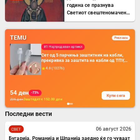
година се празнува
Светиот свештеномаченик
Евсевиј, епископ
Самосатски
TEMU
Реклама
#1 Најпродаван артикл
Сет од 5 парчиња заштитник на кабли,
прекривка за заштита на кабли од ТПУ,
додатоци за заштита на кабли, без
4.8
(
10276
)
батерија, за мобилни телефони, комплет
за заштита на податочни линии
54
ден
-73%
Купи сега
206
ден
Заштедете
152.00
ден
Последни вести
06 август 2026
СВЕТ
Бугарија, Романија и Шпанија заедно ќе го чуваат