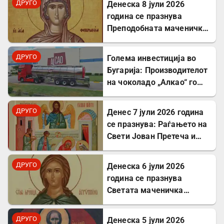
ДРУГО
Денеска 8 јули 2026
година се празнува
Преподобната маченичка
Февронија
ДРУГО
Голема инвестиција во
Бугарија: Производителот
на чоколадо „Алкао“ го
проширува својот
капацитет во Првомај
ДРУГО
Денес 7 јули 2026 година
се празнува: Раѓањето на
Свети Јован Претеча и
Крстител Господов
ДРУГО
Денеска 6 јули 2026
година се празнува
Светата маченичка
Агрипина
ДРУГО
Денеска 5 јули 2026