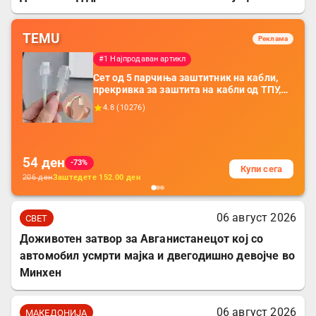
TEMU
Реклама
#1 Најпродаван артикл
Сет од 5 парчиња заштитник на кабли,
прекривка за заштита на кабли од ТПУ,
додатоци за заштита на кабли, без
4.8
(
10276
)
батерија, за мобилни телефони, комплет
за заштита на податочни линии
54
ден
-73%
Купи сега
206
ден
Заштедете
152.00
ден
06 август 2026
СВЕТ
Доживотен затвор за Авганистанецот кој со
автомобил усмрти мајка и двегодишно девојче во
Минхен
06 август 2026
МАКЕДОНИЈА