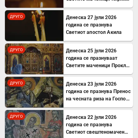
Јулита
ДРУГО
Денеска 27 јули 2026
година се празнува
Светиот апостол Акила
ДРУГО
Денеска 25 јули 2026
година се празнуваат
Светите маченици Прокл и
Илариј
ДРУГО
Денеска 23 јули 2026
година се празнува Пренос
на чесната риза на Господ
Исус Христос
ДРУГО
Денеска 22 јули 2026
година се празнува
Светиот свештеномаченик