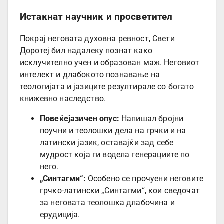
Истакнат научник и просветител
Покрај неговата духовна ревност, Свети
Доротеј бил надалеку познат како
исклучително учен и образован маж. Неговиот
интелект и длабокото познавање на
теологијата и јазиците резултирале со богато
книжевно наследство.
Повеќејазичен опус:
Напишал бројни
поучни и теолошки дела на грчки и на
латински јазик, оставајќи зад себе
мудрост која ги водела генерациите по
него.
„Синтагми“:
Особено се прочуени неговите
грчко-латински „Синтагми“, кои сведочат
за неговата теолошка длабочина и
ерудиција.