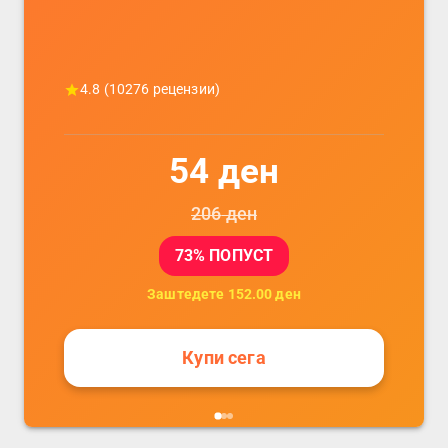
4.8
(
10276
рецензии)
54
ден
206
ден
73
% ПОПУСТ
Заштедете
152.00
ден
Купи сега