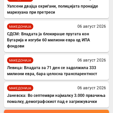
Уапсени двајца охриѓани, полицијата пронајде
марихуана при претреси
06 август 2026
МАКЕДОНИЈА
СДСМ: Владата ја блокираше пругата кон
Бугарија и изгуби 60 милиони евра од ИПА
фондови
06 август 2026
МАКЕДОНИЈА
Левица: Владата за 71 ден се задолжила 333
милиони евра, бара целосна транспарентност
06 август 2026
МАКЕДОНИЈА
Јаневска: Во септември најмалку 3.000 првачиња
помалку, демографскиот пад е загрижувачки