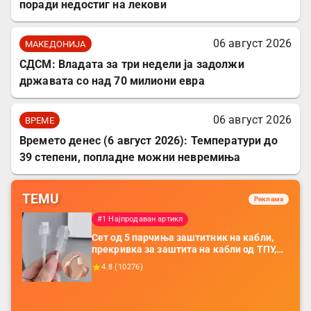
поради недостиг на лекови
06 август 2026
МАКЕДОНИЈА
СДСМ: Владата за три недели ја задолжи
државата со над 70 милиони евра
06 август 2026
ВРЕМЕ
Времето денес (6 август 2026): Температури до
39 степени, попладне можни невремиња
TEMU
Реклама
#1 Најпродаван артикл
Сет од 5 парчиња заштитник на кабли,
прекривка за заштита на кабли од ТПУ,
додатоци за заштита на кабли, без
4.8
(
10276
)
батерија, за мобилни телефони, комплет
за заштита на податочни линии