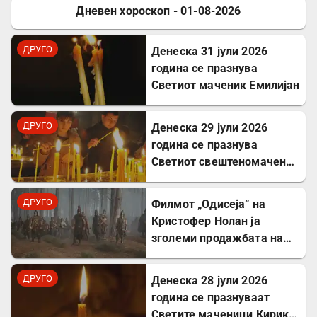
Дневен хороскоп - 01-08-2026
ДРУГО
ДРУГО
Денеска 31 јули 2026
година се празнува
Светиот маченик Емилијан
ДРУГО
Денеска 29 јули 2026
година се празнува
Светиот свештеномаченик
Атиноген, епископ
Севастиски во Ерменија
ДРУГО
Филмот „Одисеја“ на
Кристофер Нолан ја
зголеми продажбата на
Хомер и интересот за
грчкиот јазик
ДРУГО
Денеска 28 јули 2026
година се празнуваат
Светите маченици Кирик и