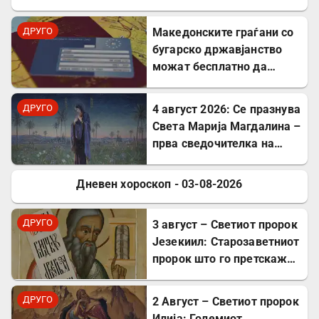
ДРУГО
Mакедонските граѓани со
бугарско државјанство
можат бесплатно да
користат ЕЗОК во 30
европски земји
ДРУГО
4 август 2026: Се празнува
Света Марија Магдалина –
прва сведочителка на
Христовото Воскресение
Дневен хороскоп - 03-08-2026
ДРУГО
ДРУГО
3 август – Светиот пророк
Језекиил: Старозаветниот
пророк што го претскажа
воскресението
ДРУГО
2 Август – Светиот пророк
Илија: Големиот