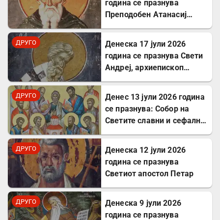
година се празнува
Преподобен Атанасиј
Атонски
ДРУГО
Денеска 17 јули 2026
година се празнува Свети
Андреј, архиепископ
Критски
ДРУГО
Денес 13 јули 2026 година
се празнува: Собор на
Светите славни и сефални
Апостоли
ДРУГО
Денеска 12 јули 2026
година се празнува
Светиот апостол Петар
ДРУГО
Денеска 9 јули 2026
година се празнува