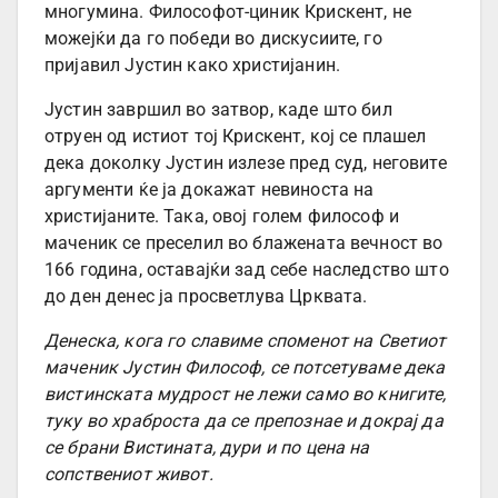
многумина. Философот-циник Крискент, не
можејќи да го победи во дискусиите, го
пријавил Јустин како христијанин.
Јустин завршил во затвор, каде што бил
отруен од истиот тој Крискент, кој се плашел
дека доколку Јустин излезе пред суд, неговите
аргументи ќе ја докажат невиноста на
христијаните. Така, овој голем философ и
маченик се преселил во блажената вечност во
166 година, оставајќи зад себе наследство што
до ден денес ја просветлува Црквата.
Денеска, кога го славиме споменот на Светиот
маченик Јустин Философ, се потсетуваме дека
вистинската мудрост не лежи само во книгите,
туку во храброста да се препознае и докрај да
се брани Вистината, дури и по цена на
сопствениот живот.