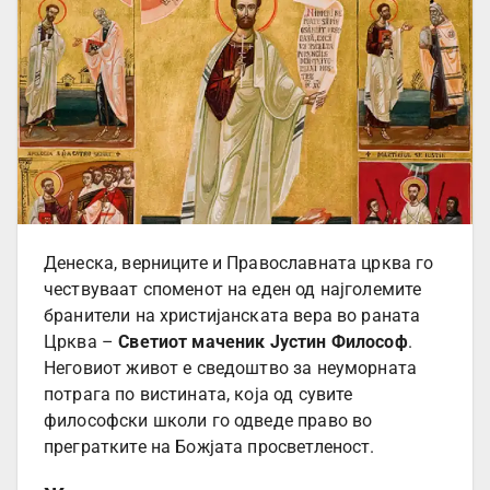
Денеска, верниците и Православната црква го
чествуваат споменот на еден од најголемите
бранители на христијанската вера во раната
Црква –
Светиот маченик Јустин Философ
.
Неговиот живот е сведоштво за неуморната
потрага по вистината, која од сувите
философски школи го одведе право во
прегратките на Божјата просветленост.