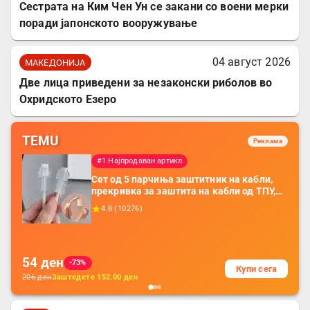
Сестрата на Ким Чен Ун се закани со воени мерки
поради јапонското вооружување
04 август 2026
МАКЕДОНИЈА
Две лица приведени за незаконски риболов во
Охридското Езеро
TEMU
Реклама
#1 Најпродаван артикл
Сет од 5 парчиња заштитник на кабли,
прекривка за заштита на кабли од ТПУ,
додатоци за заштита на кабли, без
4.8
(
10276
)
батерија, за мобилни телефони, комплет
за заштита на податочни линии
54
ден
-73%
Купи сега
206
ден
Заштедете
152.00
ден