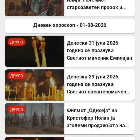
старозаветен пророк и
чудотворец
Дневен хороскоп - 01-08-2026
ДРУГО
ДРУГО
Денеска 31 јули 2026
година се празнува
Светиот маченик Емилијан
ДРУГО
Денеска 29 јули 2026
година се празнува
Светиот свештеномаченик
Атиноген, епископ
Севастиски во Ерменија
ДРУГО
Филмот „Одисеја“ на
Кристофер Нолан ја
зголеми продажбата на
Хомер и интересот за