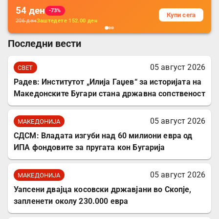
54
ден
-73%
Купи сега
206
ден
Заштедете
152.00
ден
Последни вести
05 август 2026
СВЕТ
Радев: Институтот „Илија Гаџев“ за историјата на
Македонските Бугари стана државна сопственост
05 август 2026
МАКЕДОНИЈА
СДСМ: Владата изгуби над 60 милиони евра од
ИПА фондовите за пругата кон Бугарија
05 август 2026
МАКЕДОНИЈА
Уапсени двајца косовски државјани во Скопје,
запленети околу 230.000 евра