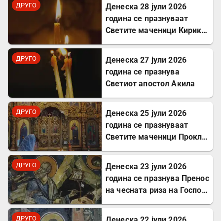
грчкиот јазик
ДРУГО
Денеска 28 јули 2026
година се празнуваат
Светите маченици Кирик и
Јулита
ДРУГО
Денеска 27 јули 2026
година се празнува
Светиот апостол Акила
ДРУГО
Денеска 25 јули 2026
година се празнуваат
Светите маченици Прокл и
Илариј
ДРУГО
Денеска 23 јули 2026
година се празнува Пренос
на чесната риза на Господ
Исус Христос
ДРУГО
Денеска 22 јули 2026