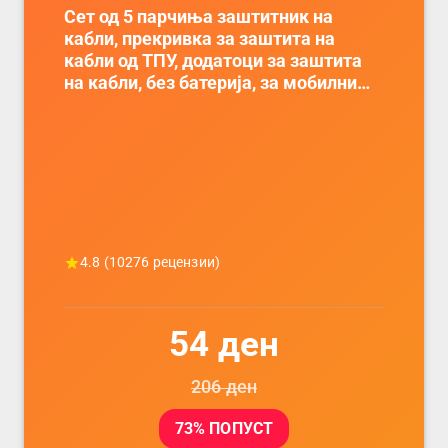
Сет од 5 парчиња заштитник на
кабли, прекривка за заштита на
кабли од ТПУ, додатоци за заштита
на кабли, без батерија, за мобилни
телефони, комплет за заштита на
податочни линии
4.8
(
10276
рецензии)
54
ден
206
ден
73
% ПОПУСТ