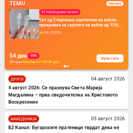
TEMU
Реклама
#1 Најпродаван артикл
Сет од 5 парчиња заштитник на кабли,
прекривка за заштита на кабли од ТПУ,
додатоци за заштита на кабли, без
4.8
(
10276
)
батерија, за мобилни телефони, комплет
за заштита на податочни линии
54
ден
-73%
Купи сега
206
ден
Заштедете
152.00
ден
04 август 2026
ДРУГО
4 август 2026: Се празнува Света Марија
Магдалина – прва сведочителка на Христовото
Воскресение
03 август 2026
МАКЕДОНИЈА
Б2 Канал: Бугарските пратеници тврдат дека не