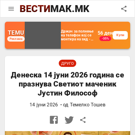
ВЕСТИ
МАК.MK
TEMU
Држач за полнење
56
ден
на телефон кој се
Купи
-35%
Реклама
монтира на ѕид -
Мултифункционален
пластичен
организатор за
чување на покрај
кревет и за ТВ
далечински
ДРУГО
управувач
Денеска 14 јуни 2026 година се
празнува Светиот маченик
Јустин Философ
14 јуни 2026
• од
Темелко Тошев