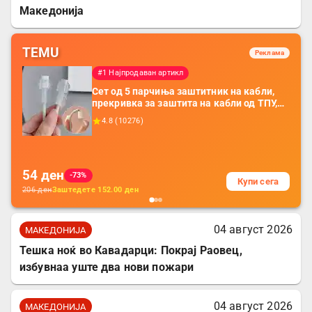
Македонија
TEMU
Реклама
#1 Најпродаван артикл
Сет од 5 парчиња заштитник на кабли,
прекривка за заштита на кабли од ТПУ,
додатоци за заштита на кабли, без
4.8
(
10276
)
батерија, за мобилни телефони, комплет
за заштита на податочни линии
54
ден
-73%
Купи сега
206
ден
Заштедете
152.00
ден
04 август 2026
МАКЕДОНИЈА
Тешка ноќ во Кавадарци: Покрај Раовец,
избувнаа уште два нови пожари
04 август 2026
МАКЕДОНИЈА