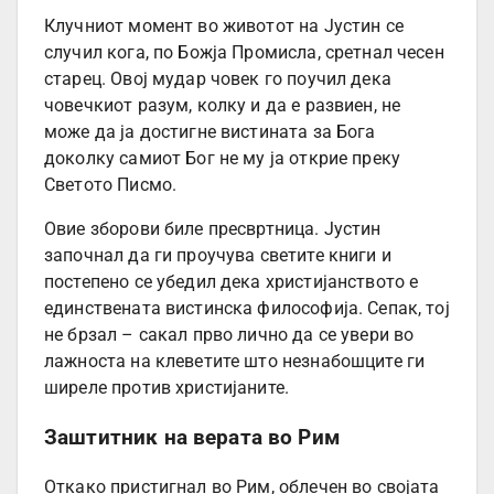
Клучниот момент во животот на Јустин се
случил кога, по Божја Промисла, сретнал чесен
старец. Овој мудар човек го поучил дека
човечкиот разум, колку и да е развиен, не
може да ја достигне вистината за Бога
доколку самиот Бог не му ја открие преку
Светото Писмо.
Овие зборови биле пресвртница. Јустин
започнал да ги проучува светите книги и
постепено се убедил дека христијанството е
единствената вистинска философија. Сепак, тој
не брзал – сакал прво лично да се увери во
лажноста на клеветите што незнабошците ги
ширеле против христијаните.
Заштитник на верата во Рим
Откако пристигнал во Рим, облечен во својата