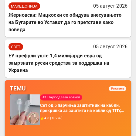
05 август 2026
МАКЕДОНИЈА
Жерновски: Мицкоски се обидува внесувањето
на Бугарите во Уставот да го претстави како
победа
05 август 2026
СВЕТ
ЕУ префрли уште 1,4 милијарди евра од
замрзнати руски средства за поддршка на
Украина
TEMU
Реклама
#1 Најпродаван артикл
Сет од 5 парчиња заштитник на кабли,
прекривка за заштита на кабли од ТПУ,
додатоци за заштита на кабли, без
4.8
(
10276
)
батерија, за мобилни телефони, комплет
за заштита на податочни линии