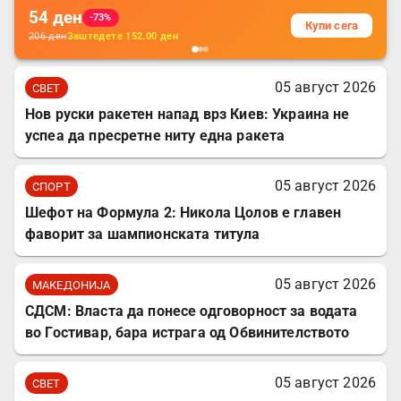
54
ден
-73%
Купи сега
206
ден
Заштедете
152.00
ден
05 август 2026
СВЕТ
Нов руски ракетен напад врз Киев: Украина не
успеа да пресретне ниту една ракета
05 август 2026
СПОРТ
Шефот на Формула 2: Никола Цолов е главен
фаворит за шампионската титула
05 август 2026
МАКЕДОНИЈА
СДСМ: Власта да понесе одговорност за водата
во Гостивар, бара истрага од Обвинителството
05 август 2026
СВЕТ