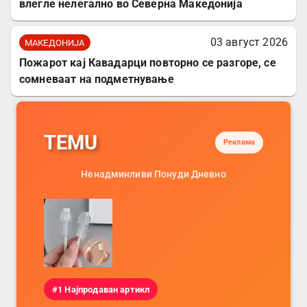
влегле нелегално во Северна Македонија
03 август 2026
МАКЕДОНИЈА
Пожарот кај Кавадарци повторно се разгоре, се
сомневаат на подметнување
TEMU
Реклама
Ненадминливи Понуди Дневно
#1 Најпродаван артикл