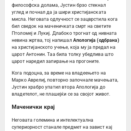
философска долама, Јустин брзо стекнал
углед и почнал да ја шири христијанската
мисла. Неговата одлучност се зацврстила кога
бил сведок на маченичката смрт на светите
Птоломеј и Лукиј. Длабоко трогнат од нивната
невина жртва, тој напишал
Апологија (одбрана)
на христијанското учење, која му ја предал на
царот Антонин. Таа била толку убедлива што
царот наредил запирање на прогоните.
Кога подоцна, за време на владеењето на
Марко Аврелиј, повторно започнале мачењата,
Јустин храбро упатил втора Апологија до
владетелот, не плашејќи се за својот живот.
Маченички крај
Неговата големина и интелектуална
супериорност станале предмет на завист кај