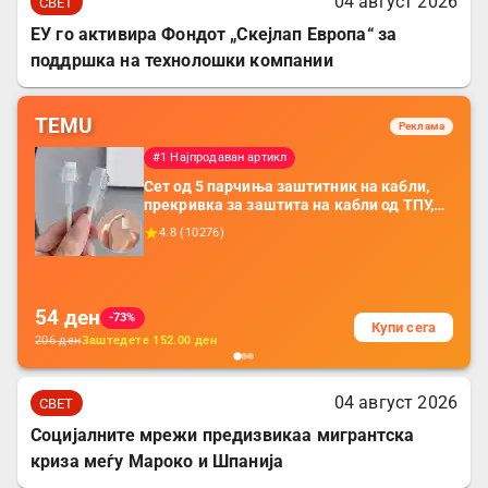
04 август 2026
СВЕТ
ЕУ го активира Фондот „Скејлап Европа“ за
поддршка на технолошки компании
TEMU
Реклама
#1 Најпродаван артикл
Сет од 5 парчиња заштитник на кабли,
прекривка за заштита на кабли од ТПУ,
додатоци за заштита на кабли, без
4.8
(
10276
)
батерија, за мобилни телефони, комплет
за заштита на податочни линии
54
ден
-73%
Купи сега
206
ден
Заштедете
152.00
ден
04 август 2026
СВЕТ
Социјалните мрежи предизвикаа мигрантска
криза меѓу Мароко и Шпанија