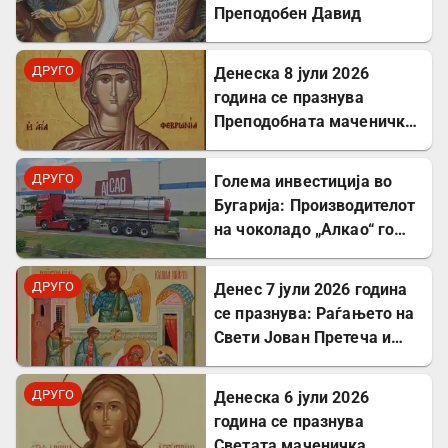
Преподобен Давид
ДРУГО
Денеска 8 јули 2026
година се празнува
Преподобната маченичка
Февронија
ДРУГО
Голема инвестиција во
Бугарија: Производителот
на чоколадо „Алкао“ го
проширува својот
капацитет во Првомај
ДРУГО
Денес 7 јули 2026 година
се празнува: Раѓањето на
Свети Јован Претеча и
Крстител Господов
ДРУГО
Денеска 6 јули 2026
година се празнува
Светата маченичка