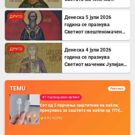
Агрипина
ДРУГО
Денеска 5 јули 2026
година се празнува
Светиот свештеномаченик
Евсевиј, епископ
Самосатски
ДРУГО
Денеска 4 јули 2026
година се празнува
Светиот маченик Јулијан
Тарсиски
TEMU
Реклама
#1 Најпродаван артикл
Сет од 5 парчиња заштитник на кабли,
прекривка за заштита на кабли од ТПУ,
додатоци за заштита на кабли, без
4.8
(
10276
)
батерија, за мобилни телефони, комплет
за заштита на податочни линии