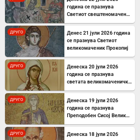
година се празнува
Светиот свештеномаченик
Панкратиј, епископ
Тавромениски
ДРУГО
Денес 21 јули 2026 година
се празнува Светиот
великомаченик Прокопиј
ДРУГО
Денеска 20 јули 2026
година се празнува
светата великомаченичка
Недела
ДРУГО
Денеска 19 јули 2026
година се празнува
Преподобен Сисој Велики:
Подвижник кој
исцелуваше болни и
ДРУГО
Денеска 18 јули 2026
воскреснуваше мртви