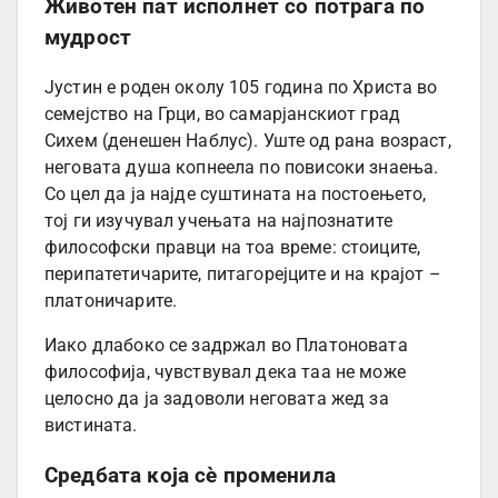
Животен пат исполнет со потрага по
мудрост
Јустин е роден околу 105 година по Христа во
семејство на Грци, во самарјанскиот град
Сихем (денешен Наблус). Уште од рана возраст,
неговата душа копнеела по повисоки знаења.
Со цел да ја најде суштината на постоењето,
тој ги изучувал учењата на најпознатите
философски правци на тоа време: стоиците,
перипатетичарите, питагорејците и на крајот –
платоничарите.
Иако длабоко се задржал во Платоновата
философија, чувствувал дека таа не може
целосно да ја задоволи неговата жед за
вистината.
Средбата која сè променила