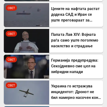
презема Сирија
СВЕТ
Цените на нафтата растат
додека САД и Иран се
уште преговараат за
Ормутскиот Теснец
СВЕТ
Папата Лав XIV: Војната
раѓа само уште поголемо
насилство и страдање
СВЕТ
Германија предупредува:
Секојдневно сме цел на
хибридни напади
СВЕТ
Украина го истражува
инцидентот: Дронот не
бил намерно насочен кон
Бугарија