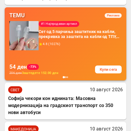
TEMU
Реклама
#1 Најпродаван артикл
Сет од 5 парчиња заштитник на кабли,
прекривка за заштита на кабли од ТПУ,
додатоци за заштита на кабли, без
4.8
(
10276
)
батерија, за мобилни телефони, комплет
за заштита на податочни линии
54
ден
-73%
Купи сега
206
ден
Заштедете
152.00
ден
10 август 2026
СВЕТ
Софија чекори кон иднината: Масовна
модернизација на градскиот транспорт со 350
нови автобуси
10 август 2026
МАКЕДОНИЈА