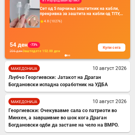
#1 Најпродаван артикл
Сет од 5 парчиња заштитник на кабли,
прекривка за заштита на кабли од ТПУ,
додатоци за заштита на кабли, без
4.8
(
10276
)
батерија, за мобилни телефони, комплет
за заштита на податочни линии
54
ден
-73%
Купи сега
206
ден
Заштедете
152.00
ден
10 август 2026
МАКЕДОНИЈА
Љубчо Георгиевски: Јатакот на Драган
Богдановски испадна соработник на УДБА
10 август 2026
МАКЕДОНИЈА
Георгиевски: Очекувавме сала со патриоти во
Минхен, а завршивме во шок кога Драган
Богдановски одби да застане на чело на ВМРО.