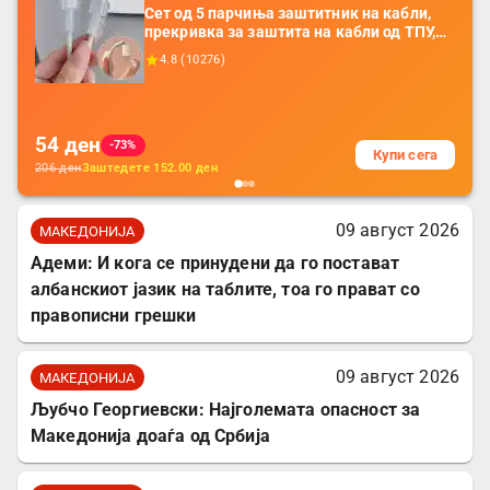
Сет од 5 парчиња заштитник на кабли,
прекривка за заштита на кабли од ТПУ,
додатоци за заштита на кабли, без
4.8
(
10276
)
батерија, за мобилни телефони, комплет
за заштита на податочни линии
54
ден
-73%
Купи сега
206
ден
Заштедете
152.00
ден
09 август 2026
МАКЕДОНИЈА
Адеми: И кога се принудени да го постават
албанскиот јазик на таблите, тоа го прават со
правописни грешки
09 август 2026
МАКЕДОНИЈА
Љубчо Георгиевски: Најголемата опасност за
Македонија доаѓа од Србија