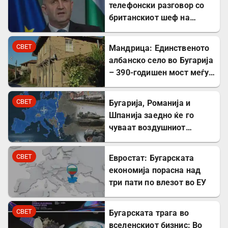
телефонски разговор со
британскиот шеф на
дипломатијата Ед
Милибанд
СВЕТ
Мандрица: Единственото
албанско село во Бугарија
– 390-годишен мост меѓу
Бугарите и Албанците
СВЕТ
Бугарија, Романија и
Шпанија заедно ќе го
чуваат воздушниот
простор на НАТО
СВЕТ
Евростат: Бугарската
економија порасна над
три пати по влезот во ЕУ
СВЕТ
Бугарската трага во
вселенскиот бизнис: Во