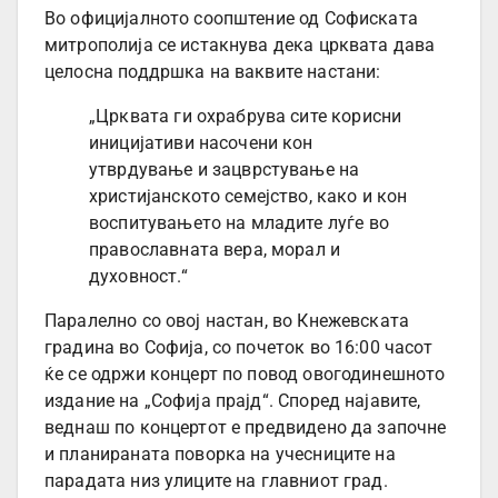
Во официјалното соопштение од Софиската
митрополија се истакнува дека црквата дава
целосна поддршка на ваквите настани:
„Црквата ги охрабрува сите корисни
иницијативи насочени кон
утврдување и зацврстување на
христијанското семејство, како и кон
воспитувањето на младите луѓе во
православната вера, морал и
духовност.“
Паралелно со овој настан, во Кнежевската
градина во Софија, со почеток во 16:00 часот
ќе се одржи концерт по повод овогодинешното
издание на „Софија прајд“. Според најавите,
веднаш по концертот е предвидено да започне
и планираната поворка на учесниците на
парадата низ улиците на главниот град.