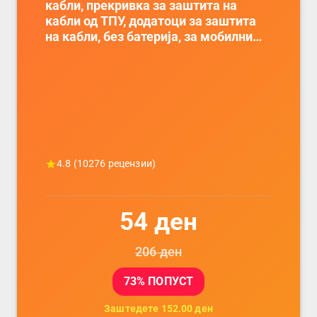
кабли, прекривка за заштита на
кабли од ТПУ, додатоци за заштита
на кабли, без батерија, за мобилни
телефони, комплет за заштита на
податочни линии
4.8
(
10276
рецензии)
54
ден
206
ден
73
% ПОПУСТ
Заштедете
152.00
ден