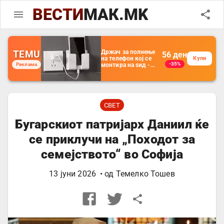
ВЕСТИ
МАК.MK
TEMU
Држач за полнење
56
ден
на телефон кој се
Купи
-35%
Реклама
монтира на ѕид -
Мултифункционален
пластичен
организатор за
чување на покрај
кревет и за ТВ
далечински
СВЕТ
управувач
Бугарскиот патријарх Даниил ќе
се приклучи на „Походот за
семејството“ во Софија
13 јуни 2026
• од
Темелко Тошев