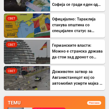
Софија се гради еден од
најголемите вселенски
центри во Европа
СВЕТ
Официјално: Тараклија
станува општина со
специјален статус за
заштита на Бугарите во
Молдавија
СВЕТ
Германските власти:
Можно е странска држава
да стои зад дронот со
експлозив во Лајпциг
СВЕТ
Доживотен затвор за
Авганистанецот кој со
автомобил усмрти мајка и
двегодишно девојче во
Минхен
TEMU
Реклама