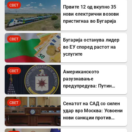
СВЕТ
Првите 12 од вкупно 35
нови електрични возови
пристигнаа во Бугарија
СВЕТ
Бугарија останува лидер
во ЕУ според растот на
услугите
СВЕТ
Американското
разузнавање
предупредува: Путин
може да го тестира НАТО
уште есенва
СВЕТ
Сенатот на САД со силен
удар врз Москва: Усвоени
нови санкции против
Русија