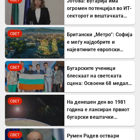
Јотова: Бугарија има
огромен потенцијал во ИТ-
секторот и вештачката
интелигенција
СВЕТ
Британски „Метро“: Софија
е меѓу најдобрите и
најевтините европски
дестинации за туристите
СВЕТ
Бугарските ученици
блескаат на светската
сцена: Освоени 68 медали
на меѓународни
олимпијади во 2026
СВЕТ
На денешен ден во 1981
година
година е лансиран првиот
бугарски вештачки
сателит
СВЕТ
Румен Радев оствари