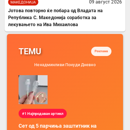
09 август 2026
МАКЕДОНИЈА
Јотова повторно ќе побара од Владата на
Република С. Македонија соработка за
лекувањето на Ива Михаилова
TEMU
Реклама
Ненадминливи Понуди Дневно
#1 Најпродаван артикл
Сет од 5 парчиња заштитник на