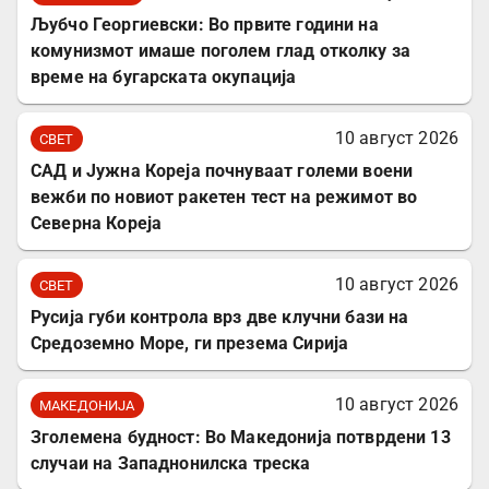
Љубчо Георгиевски: Во првите години на
комунизмот имаше поголем глад отколку за
време на бугарската окупација
10 август 2026
СВЕТ
САД и Јужна Кореја почнуваат големи воени
вежби по новиот ракетен тест на режимот во
Северна Кореја
10 август 2026
СВЕТ
Русија губи контрола врз две клучни бази на
Средоземно Море, ги презема Сирија
10 август 2026
МАКЕДОНИЈА
Зголемена будност: Во Македонија потврдени 13
случаи на Западнонилска треска