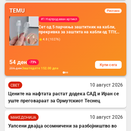
TEMU
Реклама
#1 Најпродаван артикл
Сет од 5 парчиња заштитник на кабли,
прекривка за заштита на кабли од ТПУ,
додатоци за заштита на кабли, без
4.8
(
10276
)
батерија, за мобилни телефони, комплет
за заштита на податочни линии
54
ден
-73%
Купи сега
206
ден
Заштедете
152.00
ден
10 август 2026
СВЕТ
Цените на нафтата растат додека САД и Иран се
уште преговараат за Ормутскиот Теснец
10 август 2026
МАКЕДОНИЈА
Уапсени двајца осомничени за разбојништво во