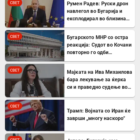
СВЕТ
Румен Радев: Руски дрон
навлегол во Бугарија и
експлодирал во близина
на гасовод
СВЕТ
Бугарското МНР со остра
реакција: Судот во Кочани
повторно го одби
лекувањето на Ива
Михаилова
СВЕТ
Мајката на Ива Михаилова
бара лекување за ќерка
си и праведно судење во
Северна Македонија
СВЕТ
Трамп: Војната со Иран ќе
заврши „многу наскоро“
СВЕТ