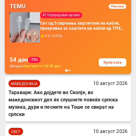
TEMU
Реклама
#1 Најпродаван артикл
Сет од 5 парчиња заштитник на кабли,
прекривка за заштита на кабли од ТПУ,
додатоци за заштита на кабли, без
4.8
(
10276
)
батерија, за мобилни телефони, комплет
за заштита на податочни линии
54
ден
-73%
Купи сега
206
ден
Заштедете
152.00
ден
10 август 2026
МАКЕДОНИЈА
Таравари: Ако дојдете во Скопје, во
македонскиот дел ќе слушнете повеќе српска
музика, дури и песните на Тоше се свират на
српски
10 август 2026
СВЕТ