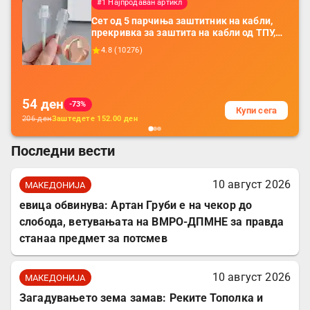
#1 Најпродаван артикл
Сет од 5 парчиња заштитник на кабли,
прекривка за заштита на кабли од ТПУ,
додатоци за заштита на кабли, без
4.8
(
10276
)
батерија, за мобилни телефони, комплет
за заштита на податочни линии
54
ден
-73%
Купи сега
206
ден
Заштедете
152.00
ден
Последни вести
10 август 2026
МАКЕДОНИЈА
евица обвинува: Артан Груби е на чекор до
слобода, ветувањата на ВМРО-ДПМНЕ за правда
станаа предмет за потсмев
10 август 2026
МАКЕДОНИЈА
Загадувањето зема замав: Реките Тополка и