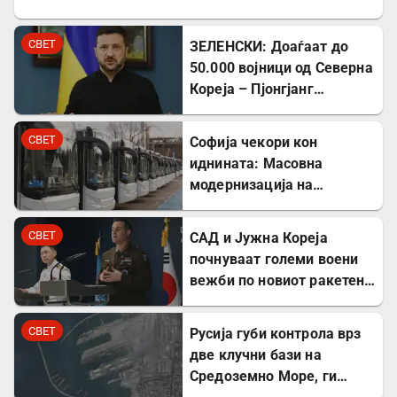
СВЕТ
ЗЕЛЕНСКИ: Доаѓаат до
50.000 војници од Северна
Кореја – Пјонгјанг
стекнува вредно воено
искуство во Русија
СВЕТ
Софија чекори кон
иднината: Масовна
модернизација на
градскиот транспорт со
350 нови автобуси
СВЕТ
САД и Јужна Кореја
почнуваат големи воени
вежби по новиот ракетен
тест на режимот во
Северна Кореја
СВЕТ
Русија губи контрола врз
две клучни бази на
Средоземно Море, ги