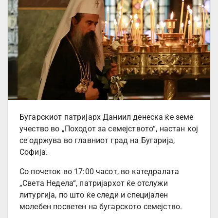
Бугарскиот патријарх Даниил денеска ќе земе
учество во „Походот за семејството“, настан кој
се одржува во главниот град на Бугарија,
Софија.
Со почеток во 17:00 часот, во катедралата
„Света Недела“, патријархот ќе отслужи
литургија, по што ќе следи и специјален
молебен посветен на бугарското семејство.