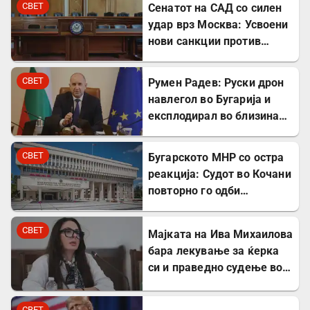
СВЕТ
Сенатот на САД со силен
удар врз Москва: Усвоени
нови санкции против
Русија
СВЕТ
Румен Радев: Руски дрон
навлегол во Бугарија и
експлодирал во близина
на гасовод
СВЕТ
Бугарското МНР со остра
реакција: Судот во Кочани
повторно го одби
лекувањето на Ива
Михаилова
СВЕТ
Мајката на Ива Михаилова
бара лекување за ќерка
си и праведно судење во
Северна Македонија
СВЕТ