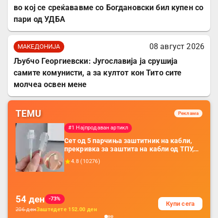
во кој се среќававме со Богдановски бил купен со
пари од УДБА
08 август 2026
МАКЕДОНИЈА
Љубчо Георгиевски: Југославија ја срушија
самите комунисти, а за култот кон Тито сите
молчеа освен мене
TEMU
Реклама
#1 Најпродаван артикл
Сет од 5 парчиња заштитник на кабли,
прекривка за заштита на кабли од ТПУ,
додатоци за заштита на кабли, без
4.8
(
10276
)
батерија, за мобилни телефони, комплет
за заштита на податочни линии
54
ден
-73%
Купи сега
206
ден
Заштедете
152.00
ден