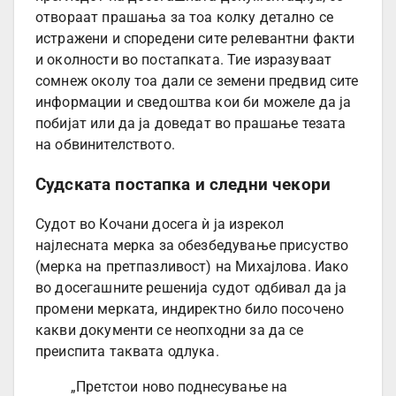
отвораат прашања за тоа колку детално се
истражени и споредени сите релевантни факти
и околности во постапката. Тие изразуваат
сомнеж околу тоа дали се земени предвид сите
информации и сведоштва кои би можеле да ја
побијат или да ја доведат во прашање тезата
на обвинителството.
Судската постапка и следни чекори
Судот во Кочани досега ѝ ја изрекол
најлесната мерка за обезбедување присуство
(мерка на претпазливост) на Михајлова. Иако
во досегашните решенија судот одбивал да ја
промени мерката, индиректно било посочено
какви документи се неопходни за да се
преиспита таквата одлука.
„Претстои ново поднесување на