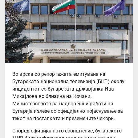
Во врска со репортажата емитувана на
Бугарската национална телевизија (БНТ) околу
инцидентот со бугарската државјанка Ива
Михајлова во близина на Кочани,
Министерството за надворешни работи на
Бугарија излезе со официјално појаснување за
текот на постапката и преземените чекори.
Според официјалното соопштение, бугарското