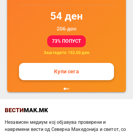
54
ден
206
ден
73
% ПОПУСТ
Заштедете
152.00
ден
Купи сега
ВЕСТИ
МАК.MK
Независен медиум кој објавува проверени и
навремени вести од Северна Македонија и светот, со