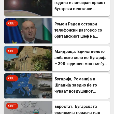
година е лансиран првиот
бугарски вештачки
сателит
СВЕТ
Румен Радев оствари
телефонски разговор со
британскиот шеф на
дипломатијата Ед
Милибанд
СВЕТ
Мандрица: Единственото
албанско село во Бугарија
– 390-годишен мост меѓу
Бугарите и Албанците
СВЕТ
Бугарија, Романија и
Шпанија заедно ќе го
чуваат воздушниот
простор на НАТО
СВЕТ
Евростат: Бугарската
економија порасна над