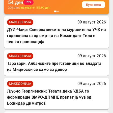
54
ден
-73%
Купи сега
206
ден
Заштедете
152.00
ден
09 август 2026
МАКЕДОНИЈА
ДУИ-Чаир: Сквернавењето на муралите на УЧК на
годишнината од смртта на Командант Тели е
тешка провокација
09 август 2026
МАКЕДОНИЈА
Таравари: Албанските претставници во владата
на Мицкоски се само за декор
09 август 2026
МАКЕДОНИЈА
Љубчо Георгиевски: Тезата дека УДБА го
формираше ВМРО-ДПМНЕ првпат ја чув од
Божидар Димитров