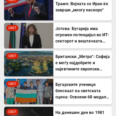
Трамп: Војната со Иран ќе
заврши „многу наскоро“
СВЕТ
Јотова: Бугарија има
огромен потенцијал во ИТ-
секторот и вештачката
интелигенција
СВЕТ
Британски „Метро“: Софија
е меѓу најдобрите и
најевтините европски
дестинации за туристите
СВЕТ
Бугарските ученици
блескаат на светската
сцена: Освоени 68 медали
на меѓународни
олимпијади во 2026
СВЕТ
На денешен ден во 1981
година