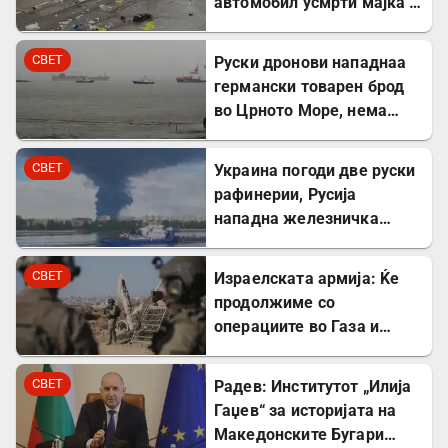
автомобил усмрти мајка и
двегодишно девојче во
Минхен
СВЕТ
Руски дронови нападнаа
германски товарен брод
во Црното Море, нема
повредени
СВЕТ
Украина погоди две руски
рафинерии, Русија
нападна железничка
станица и товарен брод
СВЕТ
Израелската армија: Ќе
продолжиме со
операциите во Газа и
покрај американскиот
план
СВЕТ
Радев: Институтот „Илија
Гаџев“ за историјата на
Македонските Бугари