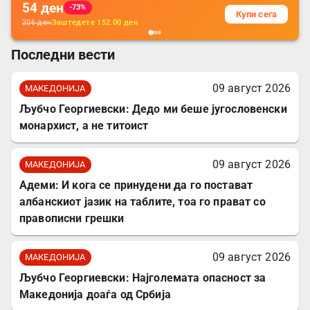
54
ден
-73%
Купи сега
206
ден
Заштедете
152.00
ден
Последни вести
09 август 2026
МАКЕДОНИЈА
Љубчо Георгиевски: Дедо ми беше југословенски
монархист, а не титоист
09 август 2026
МАКЕДОНИЈА
Адеми: И кога се принудени да го постават
албанскиот јазик на таблите, тоа го прават со
правописни грешки
09 август 2026
МАКЕДОНИЈА
Љубчо Георгиевски: Најголемата опасност за
Македонија доаѓа од Србија