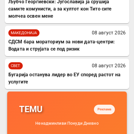
Љубчо Георгиевски: Југославија ја срушија
самите комунисти, а за култот кон Тито сите
молчеа освен мене
08 август 2026
МАКЕДОНИЈА
СДСМ бара мораториум за нови дата-центри:
Водата и струјата се под ризик
08 август 2026
СВЕТ
Бугарија останува лидер во ЕУ според растот на
услугите
TEMU
Реклама
Ненадминливи Понуди Дневно