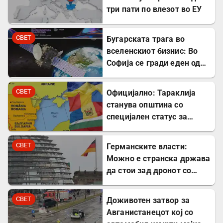
три пати по влезот во ЕУ
СВЕТ
Бугарската трага во
вселенскиот бизнис: Во
Софија се гради еден од
најголемите вселенски
центри во Европа
СВЕТ
Официјално: Тараклија
станува општина со
специјален статус за
заштита на Бугарите во
Молдавија
СВЕТ
Германските власти:
Можно е странска држава
да стои зад дронот со
експлозив во Лајпциг
СВЕТ
Доживотен затвор за
Авганистанецот кој со