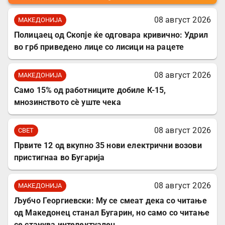
08 август 2026
МАКЕДОНИЈА
Полицаец од Скопје ќе одговара кривично: Удрил
во грб приведено лице со лисици на рацете
08 август 2026
МАКЕДОНИЈА
Само 15% од работниците добиле К-15,
мнозинството сè уште чека
08 август 2026
СВЕТ
Првите 12 од вкупно 35 нови електрични возови
пристигнаа во Бугарија
08 август 2026
МАКЕДОНИЈА
Љубчо Георгиевски: Му се смеат дека со читање
од Македонец станал Бугарин, но само со читање
се станува интелектуалец