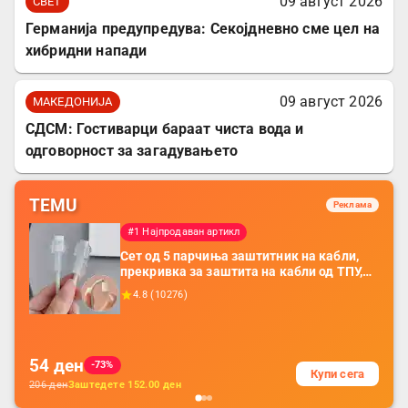
09 август 2026
СВЕТ
Германија предупредува: Секојдневно сме цел на
хибридни напади
09 август 2026
МАКЕДОНИЈА
СДСМ: Гостиварци бараат чиста вода и
одговорност за загадувањето
TEMU
Реклама
#1 Најпродаван артикл
Сет од 5 парчиња заштитник на кабли,
прекривка за заштита на кабли од ТПУ,
додатоци за заштита на кабли, без
4.8
(
10276
)
батерија, за мобилни телефони, комплет
за заштита на податочни линии
54
ден
-73%
Купи сега
206
ден
Заштедете
152.00
ден