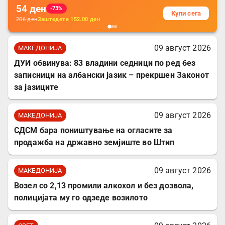
54
ден
-73%
Купи сега
206
ден
Заштедете
152.00
ден
09 август 2026
МАКЕДОНИЈА
ДУИ обвинува: 83 владини седници по ред без
записници на албански јазик – прекршен Законот
за јазиците
09 август 2026
МАКЕДОНИЈА
СДСМ бара поништување на огласите за
продажба на државно земјиште во Штип
09 август 2026
МАКЕДОНИЈА
Возел со 2,13 промили алкохол и без дозвола,
полицијата му го одзеде возилото