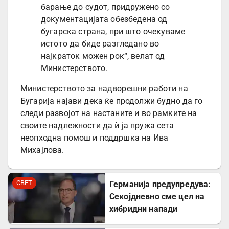
барање до судот, придружено со
документацијата обезбедена од
бугарска страна, при што очекуваме
истото да биде разгледано во
најкраток можен рок“, велат од
Министерството.
Министерството за надворешни работи на
Бугарија најави дека ќе продолжи будно да го
следи развојот на настаните и во рамките на
своите надлежности да ѝ ја пружа сета
неопходна помош и поддршка на Ива
Михајлова.
СВЕТ
Германија предупредува:
Секојдневно сме цел на
хибридни напади