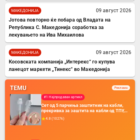
09 август 2026
МАКЕДОНИЈА
Јотова повторно ќе побара од Владата на
Република С. Македонија соработка за
лекувањето на Ива Михаилова
09 август 2026
МАКЕДОНИЈА
Косовската компанија „Интерекс“ го купува
ланецот маркети „Тинекс“ во Македонија
TEMU
Реклама
#1 Најпродаван артикл
Сет од 5 парчиња заштитник на кабли,
прекривка за заштита на кабли од ТПУ,
додатоци за заштита на кабли, без
4.8
(
10276
)
батерија, за мобилни телефони, комплет
за заштита на податочни линии