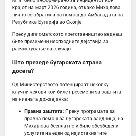
МНР било информирано за инцидентот кон
крајот на март 2026 година, откако Михајлова
лично се обратила за помош до Амбасадата на
Република Бугарија во Скопје.
Преку дипломатското претставништво веднаш
биле преземени неопходните дејствија за
расчистување на случајот.
Што презеде бугарската страна
досега?
Од Министерството потенцираат неколку
клучни чекори кои биле преземени за заштита
на нивната државјанка:
Правна заштита:
Преку програмата за
правна помош за бугарската заедница, на
Михајлова бесплатно ѝ биле обезбедени
услугите на еден од најистакнатите