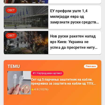
стана државна
сопственост
СВЕТ
ЕУ префрли уште 1,4
милијарди евра од
замрзнати руски средства
за поддршка на Украина
СВЕТ
Нов руски ракетен напад
врз Киев: Украина не
успеа да пресретне ниту
една ракета
TEMU
Реклама
#1 Најпродаван артикл
Сет од 5 парчиња заштитник на кабли,
прекривка за заштита на кабли од ТПУ,
додатоци за заштита на кабли, без
4.8
(
10276
)
батерија, за мобилни телефони, комплет
за заштита на податочни линии