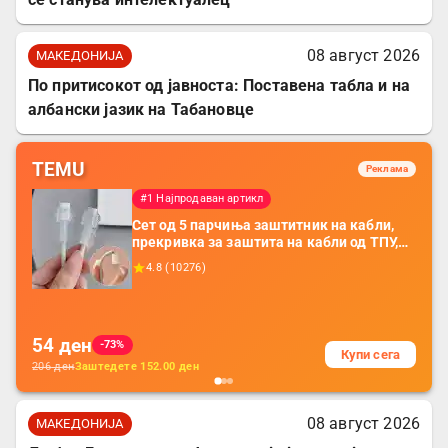
08 август 2026
МАКЕДОНИЈА
По притисокот од јавноста: Поставена табла и на
албански јазик на Табановце
TEMU
Реклама
#1 Најпродаван артикл
Сет од 5 парчиња заштитник на кабли,
прекривка за заштита на кабли од ТПУ,
додатоци за заштита на кабли, без
4.8
(
10276
)
батерија, за мобилни телефони, комплет
за заштита на податочни линии
54
ден
-73%
Купи сега
206
ден
Заштедете
152.00
ден
08 август 2026
МАКЕДОНИЈА