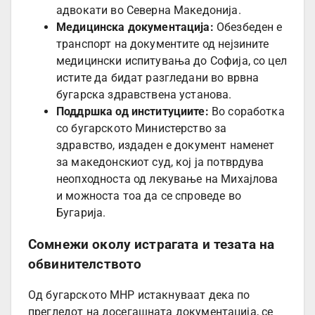
адвокати во Северна Македонија.
Медицинска документација:
Обезбеден е
транспорт на документите од нејзините
медицински испитувања до Софија, со цел
истите да бидат разгледани во врвна
бугарска здравствена установа.
Поддршка од институциите:
Во соработка
со бугарското Министерство за
здравство, издаден е документ наменет
за македонскиот суд, кој ја потврдува
неопходноста од лекување на Михајлова
и можноста тоа да се спроведе во
Бугарија.
Сомнежи околу истрагата и тезата на
обвинителството
Од бугарското МНР истакнуваат дека по
прегледот на досегашната документација, се