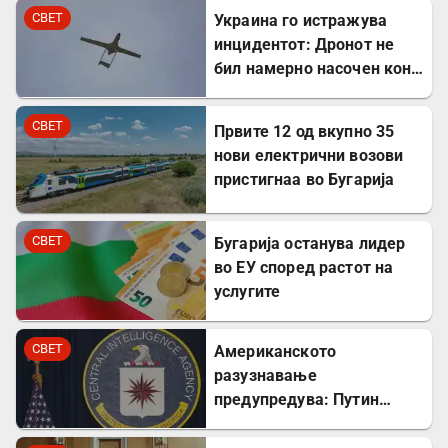
СВЕТ
Украина го истражува
инцидентот: Дронот не
бил намерно насочен кон
Бугарија
СВЕТ
Првите 12 од вкупно 35
нови електрични возови
пристигнаа во Бугарија
СВЕТ
Бугарија останува лидер
во ЕУ според растот на
услугите
СВЕТ
Американското
разузнавање
предупредува: Путин
може да го тестира НАТО
уште есенва