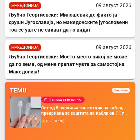
09 август 2026
МАКЕДОНИЈА
Љубчо Георгиевски: Милошевиќ де факто ја
сруши Југославија, но македонските југословени
тоа сè уште не сакаат да го видат
09 август 2026
МАКЕДОНИЈА
Љубчо Георгиевски: Моето место никој не може
да го земе, од мене првпат чувте за самостојна
Македонија!
TEMU
Реклама
#1 Најпродаван артикл
Сет од 5 парчиња заштитник на кабли,
прекривка за заштита на кабли од ТПУ,
додатоци за заштита на кабли, без
4.8
(
10276
)
батерија, за мобилни телефони, комплет
за заштита на податочни линии