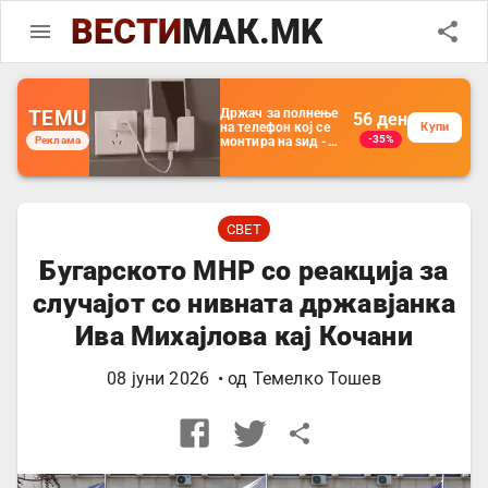
ВЕСТИ
МАК.MK
TEMU
Држач за полнење
56
ден
на телефон кој се
Купи
-35%
Реклама
монтира на ѕид -
Мултифункционален
пластичен
организатор за
чување на покрај
кревет и за ТВ
далечински
СВЕТ
управувач
Бугарското МНР со реакција за
случајот со нивната државјанка
Ива Михајлова кај Кочани
08 јуни 2026
• од
Темелко Тошев