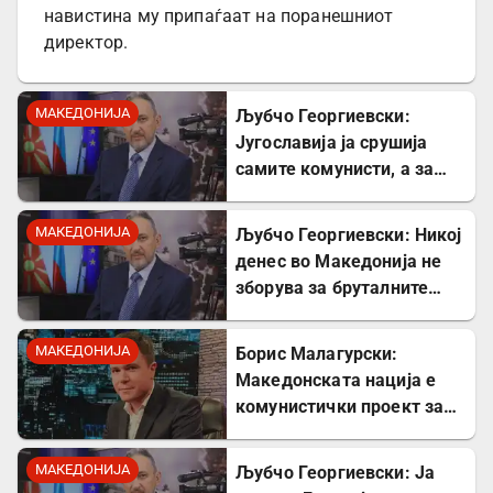
навистина му припаѓаат на поранешниот
директор.
МАКЕДОНИЈА
Љубчо Георгиевски:
Југославија ја срушија
самите комунисти, а за
култот кон Тито сите
молчеа освен мене
МАКЕДОНИЈА
Љубчо Георгиевски: Никој
денес во Македонија не
зборува за бруталните
стрелања на цивили од
страна на Германците
МАКЕДОНИЈА
Борис Малагурски:
Македонската нација е
комунистички проект за
поткопување на српскиот
идентитет
МАКЕДОНИЈА
Љубчо Георгиевски: Ја