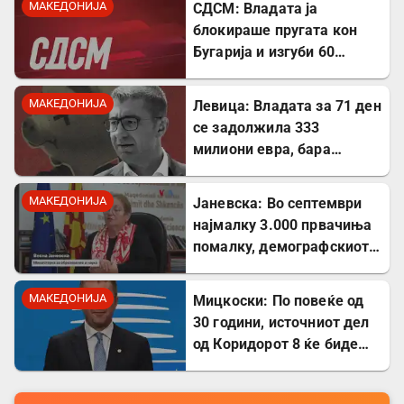
МАКЕДОНИЈА
СДСМ: Владата ја
блокираше пругата кон
Бугарија и изгуби 60
милиони евра од ИПА
фондови
МАКЕДОНИЈА
Левица: Владата за 71 ден
се задолжила 333
милиони евра, бара
целосна транспарентност
МАКЕДОНИЈА
Јаневска: Во септември
најмалку 3.000 првачиња
помалку, демографскиот
пад е загрижувачки
МАКЕДОНИЈА
Мицкоски: По повеќе од
30 години, источниот дел
од Коридорот 8 ќе биде
завршен