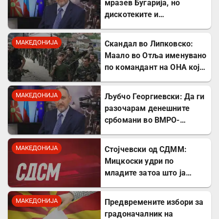
мразев Бугарија, но
дискотеките и
рестораните на Црното
море ми ја сменија
МАКЕДОНИЈА
Скандал во Липковско:
сликата
Маало во Отља именувано
по командант на ОНА кој
се бореше против
државата
МАКЕДОНИЈА
Љубчо Георгиевски: Да ги
разочарам денешните
србомани во ВМРО-
ДПМНЕ, говорите на
Драган Богдановски беа
МАКЕДОНИЈА
Стојчевски од СДММ:
против Србославија
Мицкоски удри по
младите затоа што ја
кажаа вистината, но тие
не се плашат и ќе победат!
МАКЕДОНИЈА
Предвремените избори за
градоначалник на