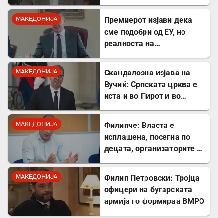
застоената вода за да се
заштитите од
МАКЕДОНИЈА
Премиерот изјави дека
западнонилска треска!
сме подобри од ЕУ, но
реалноста на
потрошувачката кошница
го демантира
МАКЕДОНИЈА
Скандалозна изјава на
Вучиќ: Српската црква е
иста и во Пирот и во
Скопје
МАКЕДОНИЈА
Филипче: Власта е
исплашена, посегна по
децата, организаторите и
напаѓачите мора да
одговараат
МАКЕДОНИЈА
Филип Петровски: Тројца
офицери на бугарската
армија го формираа ВМРО