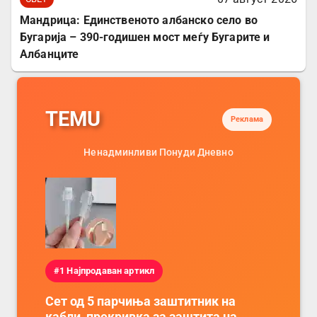
Мандрица: Единственото албанско село во
Бугарија – 390-годишен мост меѓу Бугарите и
Албанците
TEMU
Реклама
Ненадминливи Понуди Дневно
#1 Најпродаван артикл
Сет од 5 парчиња заштитник на
кабли, прекривка за заштита на