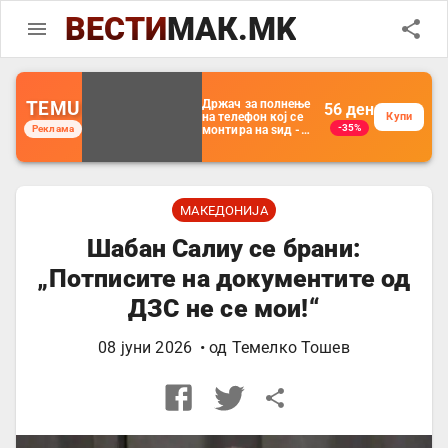
ВЕСТИ
МАК.MK
TEMU
Држач за полнење
56
ден
на телефон кој се
Купи
-35%
Реклама
монтира на ѕид -
Мултифункционален
пластичен
организатор за
чување на покрај
кревет и за ТВ
далечински
МАКЕДОНИЈА
управувач
Шабан Салиу се брани:
„Потписите на документите од
ДЗС не се мои!“
08 јуни 2026
• од
Темелко Тошев