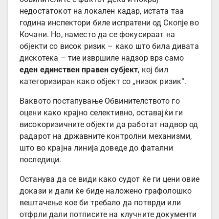
недостатокот на локален кадар, истата таа
година инспектори биле испратени од Скопје во
Кочани. Но, наместо да се фокусираат на
објекти со висок ризик – како што била дивата
дискотека – тие извршиле надзор врз само
еден единствен правен субјект
, кој бил
категоризиран како објект со „низок ризик“.
Ваквото постапување Обвинителството го
оцени како крајно селективно, оставајќи ги
високоризичните објекти да работат надвор од
радарот на државните контролни механизми,
што во крајна линија доведе до фатални
последици.
Останува да се види како судот ќе ги цени овие
докази и дали ќе биде наложено графолошко
вештачење кое би требало да потврди или
отфрли дали потписите на клучните документи