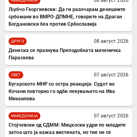
08 август 2026
МАКЕДОНИЈА
Љубчо Георгиевски: Да ги разочарам денешните
србомани во ВМРО-ДПМНЕ, говорите на Драган
Богдановски беа против Србославија
08 август 2026
ДРУГО
Денеска се празнува Преподобната маченичка
Параскева
07 август 2026
СВЕТ
Бугарското МНР со остра реакција: Судот во
Кочани повторно го одби лекувањето на Ива
Михаилова
07 август 2026
МАКЕДОНИЈА
Стојчевски од СДММ: Мицкоски удри по младите
затоа што ја кажаа вистината, но тие не се