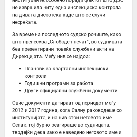
институциите, особено поради фактот што ДЗС
не извршила ниту една инспекциска контрола
на дивата дискотека каде што се случи
несреќата.
За време на последното судско рочиште, како
што пренесува „Слободен печат“, во судницата
беа презентирани повеќе службени акти на
Дирекцијата. Меѓу нив се најдоа:
Планови за квартални инспекциски
контроли
Годишни програми за работа
Други официјални службени документи
Овие документи датираат од периодот меѓу
2012 и 2017 година, кога Салиу раководеше со
институцијата, и на нив стои неговото име.
Сепак, тој бурно реагираше во судницата,
тврдејќи дека иако е наведено неговото име и