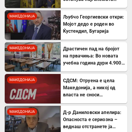
неискористена можност
за економски раст
МАКЕДОНИЈА
Љубчо Георгиевски откри:
Мојот дедо е роден во
Ќустендил, Бугарија
МАКЕДОНИЈА
Драстичен пад на бројот
на првачиња: Во новата
учебна година дури 4.900
помалку ученици во прво
одделение
МАКЕДОНИЈА
СДСМ: Отруена е цела
Македонија, а никој од
власта не сноси
одговорност
МАКЕДОНИЈА
Д-р Даниловски апелира:
Опасноста е сериозна –
веднаш отстранете ја