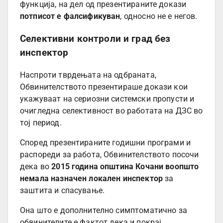
функција, на дел од презентираните докази
потписот е фалсификуван
, односно не е негов.
Селективни контроли и град без
инспектор
Наспроти тврдењата на одбраната,
Обвинителството презентираше докази кои
укажуваат на сериозни системски пропусти и
очигледна селективност во работата на ДЗС во
тој период.
Според презентираните годишни програми и
распореди за работа, Обвинителството посочи
дека во
2015 година општина Кочани воопшто
немала назначен локален инспектор
за
заштита и спасување.
Она што е дополнително симптоматично за
обвинителите е фактот дека и покрај