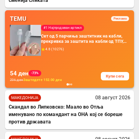
сменија сликата
TEMU
Реклама
#1 Најпродаван артикл
Сет од 5 парчиња заштитник на кабли,
прекривка за заштита на кабли од ТПУ,
додатоци за заштита на кабли, без
4.8
(
10276
)
батерија, за мобилни телефони, комплет
за заштита на податочни линии
54
ден
-73%
Купи сега
206
ден
Заштедете
152.00
ден
08 август 2026
МАКЕДОНИЈА
Скандал во Липковско: Маало во Отља
именувано по командант на ОНА кој се бореше
против државата