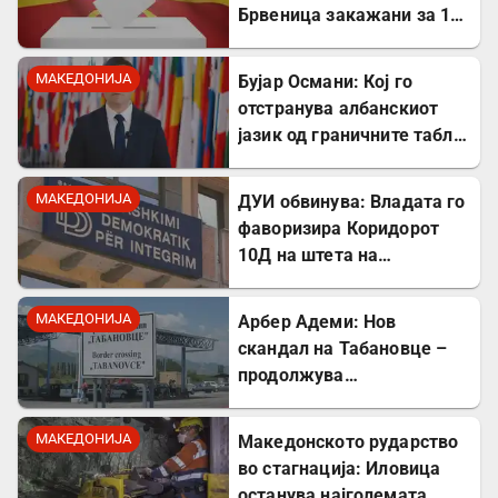
Брвеница закажани за 18
октомври
МАКЕДОНИЈА
Бујар Османи: Кој го
отстранува албанскиот
јазик од граничните табли,
директно го крши законот!
МАКЕДОНИЈА
ДУИ обвинува: Владата го
фаворизира Коридорот
10Д на штета на
стратешкиот Коридор 8
МАКЕДОНИЈА
Арбер Адеми: Нов
скандал на Табановце –
продолжува
дискриминацијата кон
албанскиот јазик
МАКЕДОНИЈА
Македонското рударство
во стагнација: Иловица
останува најголемата