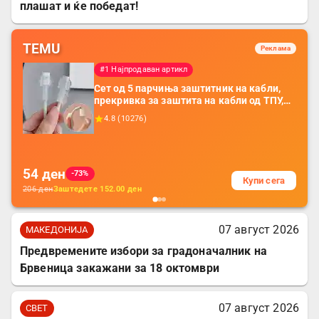
плашат и ќе победат!
TEMU
Реклама
#1 Најпродаван артикл
Сет од 5 парчиња заштитник на кабли,
прекривка за заштита на кабли од ТПУ,
додатоци за заштита на кабли, без
4.8
(
10276
)
батерија, за мобилни телефони, комплет
за заштита на податочни линии
54
ден
-73%
Купи сега
206
ден
Заштедете
152.00
ден
07 август 2026
МАКЕДОНИЈА
Предвремените избори за градоначалник на
Брвеница закажани за 18 октомври
07 август 2026
СВЕТ