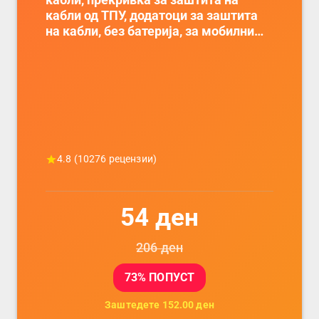
кабли од ТПУ, додатоци за заштита
на кабли, без батерија, за мобилни
телефони, комплет за заштита на
податочни линии
4.8
(
10276
рецензии)
54
ден
206
ден
73
% ПОПУСТ
Заштедете
152.00
ден