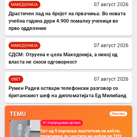
07 август 2026
МАКЕДОНИЈА
Драстичен пад на бројот на првачиња: Во новата
учебна година дури 4.900 помалку ученици во
прво одделение
07 август 2026
МАКЕДОНИЈА
СДСМ: Отруена е цела Македонија, а никој од
власта не сноси одговорност
07 август 2026
СВЕТ
Румен Радев оствари телефонски разговор со
британскиот шеф на дипломатијата Ед Милибанд
TEMU
Реклама
#1 Најпродаван артикл
Сет од 5 парчиња заштитник на кабли,
прекривка за заштита на кабли од ТПУ,