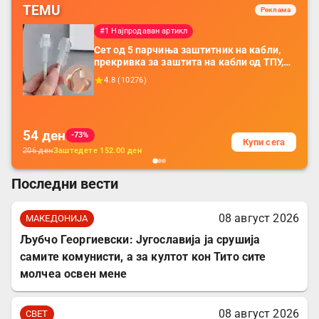
TEMU
Реклама
#1 Најпродаван артикл
Сет од 5 парчиња заштитник на кабли,
прекривка за заштита на кабли од ТПУ,
додатоци за заштита на кабли, без
4.8
(
10276
)
батерија, за мобилни телефони, комплет
за заштита на податочни линии
54
ден
-73%
Купи сега
206
ден
Заштедете
152.00
ден
Последни вести
08 август 2026
МАКЕДОНИЈА
Љубчо Георгиевски: Југославија ја срушија
самите комунисти, а за култот кон Тито сите
молчеа освен мене
08 август 2026
СВЕТ