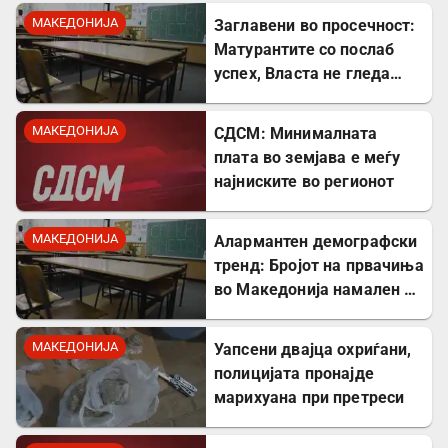
МАКЕДОНИЈА
Заглавени во просечност:
Матурантите со послаб
успех, Власта не гледа
проблем
МАКЕДОНИЈА
СДСМ: Минималната
плата во земјава е меѓу
најниските во регионот
МАКЕДОНИЈА
Алармантен демографски
тренд: Бројот на првачиња
во Македонија намален за
речиси 5.000 во однос на
лани
МАКЕДОНИЈА
Уапсени двајца охриѓани,
полицијата пронајде
марихуана при претреси