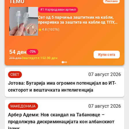
TEMU
Реклама
#1 Најпродаван артикл
Сет од 5 парчиња заштитник на кабли,
прекривка за заштита на кабли од ТПУ,
додатоци за заштита на кабли, без
4.8
(
10276
)
батерија, за мобилни телефони, комплет
за заштита на податочни линии
54
ден
-73%
Купи сега
206
ден
Заштедете
152.00
ден
07 август 2026
СВЕТ
Јотова: Бугарија има огромен потенцијал во ИТ-
секторот и вештачката интелигенција
07 август 2026
МАКЕДОНИЈА
Арбер Адеми: Нов скандал на Табановце –
продолжува дискриминацијата кон албанскиот
јазик