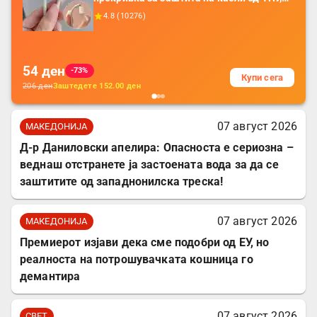
додатоци за заштита на кабли, без
4.8
(
10276
)
батерија, за мобилни телефони, комплет
за заштита на податочни линии
54
ден
-73%
Купи сега
206
ден
Заштедете
152.00
ден
07 август 2026
МАКЕДОНИЈА
Д-р Даниловски апелира: Опасноста е сериозна –
веднаш отстранете ја застоената вода за да се
заштитите од западнонилска треска!
07 август 2026
МАКЕДОНИЈА
Премиерот изјави дека сме подобри од ЕУ, но
реалноста на потрошувачката кошница го
демантира
07 август 2026
СВЕТ