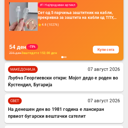
#1 Најпродаван артикл
Сет од 5 парчиња заштитник на кабли,
прекривка за заштита на кабли од ТПУ,
додатоци за заштита на кабли, без
4.8
(
10276
)
батерија, за мобилни телефони, комплет
за заштита на податочни линии
54
ден
-73%
Купи сега
206
ден
Заштедете
152.00
ден
07 август 2026
МАКЕДОНИЈА
Љубчо Георгиевски откри: Мојот дедо е роден во
Ќустендил, Бугарија
07 август 2026
СВЕТ
На денешен ден во 1981 година е лансиран
првиот бугарски вештачки сателит