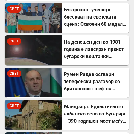
СВЕТ
Бугарските ученици
блескаат на светската
сцена: Освоени 68 медали
на меѓународни
олимпијади во 2026
СВЕТ
На денешен ден во 1981
година
година е лансиран првиот
бугарски вештачки
сателит
СВЕТ
Румен Радев оствари
телефонски разговор со
британскиот шеф на
дипломатијата Ед
Милибанд
СВЕТ
Мандрица: Единственото
албанско село во Бугарија
– 390-годишен мост меѓу
Бугарите и Албанците