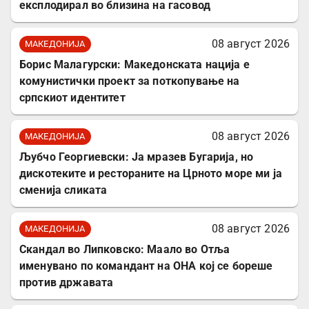
експлодирал во близина на гасовод
08 август 2026
МАКЕДОНИЈА
Борис Малагурски: Македонската нација е
комунистички проект за поткопување на
српскиот идентитет
08 август 2026
МАКЕДОНИЈА
Љубчо Георгиевски: Ја мразев Бугарија, но
дискотеките и рестораните на Црното море ми ја
сменија сликата
08 август 2026
МАКЕДОНИЈА
Скандал во Липковско: Маало во Отља
именувано по командант на ОНА кој се бореше
против државата