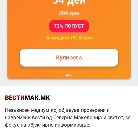
206
ден
73
% ПОПУСТ
Заштедете
152.00
ден
Купи сега
ВЕСТИ
МАК.MK
Независен медиум кој објавува проверени и
навремени вести од Северна Македонија и светот, со
фокус на објективно информирање.