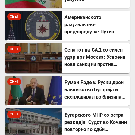
СВЕТ
Американското
разузнавање
предупредува: Путин
може да го тестира НАТО
уште есенва
СВЕТ
Сенатот на САД со силен
удар врз Москва: Усвоени
нови санкции против
Русија
СВЕТ
Румен Радев: Руски дрон
навлегол во Бугарија и
експлодирал во близина
на гасовод
СВЕТ
Бугарското МНР со остра
реакција: Судот во Кочани
повторно го одби