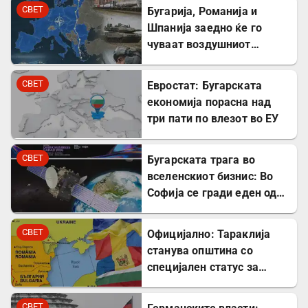
СВЕТ
Бугарија, Романија и
Шпанија заедно ќе го
чуваат воздушниот
простор на НАТО
СВЕТ
Евростат: Бугарската
економија порасна над
три пати по влезот во ЕУ
СВЕТ
Бугарската трага во
вселенскиот бизнис: Во
Софија се гради еден од
најголемите вселенски
центри во Европа
СВЕТ
Официјално: Тараклија
станува општина со
специјален статус за
заштита на Бугарите во
Молдавија
СВЕТ