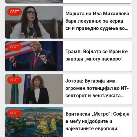
лекувањето на Ива
Михаилова
СВЕТ
Мајката на Ива Михаилова
бара лекување за ќерка
си и праведно судење во
Северна Македонија
СВЕТ
Трамп: Војната со Иран ќе
заврши „многу наскоро“
СВЕТ
Јотова: Бугарија има
огромен потенцијал во ИТ-
секторот и вештачката
интелигенција
СВЕТ
Британски „Метро“: Софија
е меѓу најдобрите и
најевтините европски
дестинации за туристите