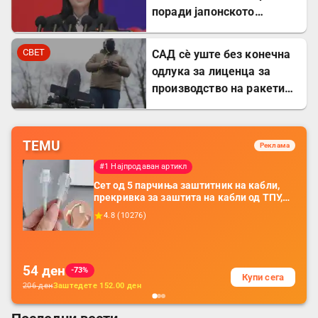
поради јапонското
вооружување
СВЕТ
САД сè уште без конечна
одлука за лиценца за
производство на ракети
„Патриот“ во Украина
TEMU
Реклама
#1 Најпродаван артикл
Сет од 5 парчиња заштитник на кабли,
прекривка за заштита на кабли од ТПУ,
додатоци за заштита на кабли, без
4.8
(
10276
)
батерија, за мобилни телефони, комплет
за заштита на податочни линии
54
ден
-73%
Купи сега
206
ден
Заштедете
152.00
ден