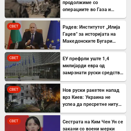
продолжиме со
операциите во Газа и
покрај американскиот
план
СВЕТ
Радев: Институтот „Илија
Гаџев“ за историјата на
Македонските Бугари
стана државна
сопственост
СВЕТ
ЕУ префрли уште 1,4
милијарди евра од
замрзнати руски средства
за поддршка на Украина
СВЕТ
Нов руски ракетен напад
врз Киев: Украина не
успеа да пресретне ниту
една ракета
СВЕТ
Сестрата на Ким Чен Ун се
закани со воени мерки