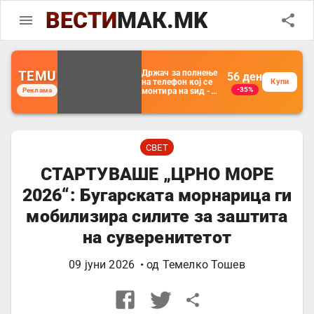
ВЕСТИ
МАК.MK
TEMU
Држач за полнење
56
ден
на телефон кој се
Купи
-35%
Реклама
монтира на ѕид -
Мултифункционален
пластичен
организатор за
чување на покрај
кревет и за ТВ
далечински
СВЕТ
управувач
СТАРТУВАШЕ „ЦРНО МОРЕ
2026“: Бугарската морнарица ги
мобилизира силите за заштита
на суверенитетот
09 јуни 2026
• од
Темелко Тошев