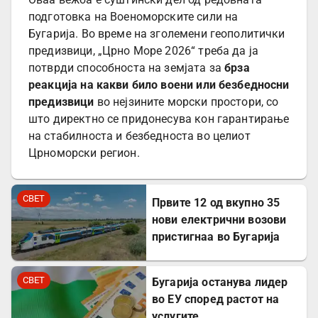
подготовка на Военоморските сили на
Бугарија. Во време на зголемени геополитички
предизвици, „Црно Море 2026“ треба да ја
потврди способноста на земјата за
брза
реакција на какви било воени или безбедносни
предизвици
во нејзините морски простори, со
што директно се придонесува кон гарантирање
на стабилноста и безбедноста во целиот
Црноморски регион.
СВЕТ
Првите 12 од вкупно 35
нови електрични возови
пристигнаа во Бугарија
СВЕТ
Бугарија останува лидер
во ЕУ според растот на
услугите