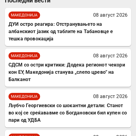
Последни вести
08 август 2026
МАКЕДОНИЈА
ДУИ остро реагира: Отстранувањето на
албанскиот јазик од таблите на Табановце е
тешка провокација
08 август 2026
МАКЕДОНИЈА
СДСМ со остри критики: Додека регионот чекори
кон ЕУ, Македонија станува „слепо црево“ на
Балканот
08 август 2026
МАКЕДОНИЈА
Љубчо Георгиевски со шокантни детали: Станот
во кој се среќававме со Богдановски бил купен со
пари од УДБА