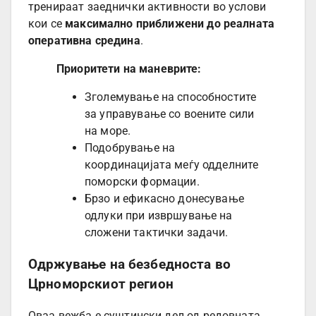
тренираат заеднички активности во услови
кои се
максимално приближени до реалната
оперативна средина
.
Приоритети на маневрите:
Зголемување на способностите
за управување со воените сили
на море.
Подобрување на
координацијата меѓу одделните
поморски формации.
Брзо и ефикасно донесување
одлуки при извршување на
сложени тактички задачи.
Одржување на безбедноста во
Црноморскиот регион
Оваа вежба е суштински дел од редовната