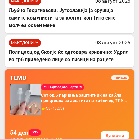
08 август 2026
МАКЕДОНИЈА
Љубчо Георгиевски: Југославија ја срушија
самите комунисти, а за култот кон Тито сите
молчеа освен мене
08 август 2026
МАКЕДОНИЈА
Полицаец од Скопје ќе одговара кривично: Удрил
во грб приведено лице со лисици на рацете
TEMU
Реклама
#1 Најпродаван артикл
Сет од 5 парчиња заштитник на кабли,
прекривка за заштита на кабли од ТПУ,
додатоци за заштита на кабли, без
4.8
(
10276
)
батерија, за мобилни телефони, комплет
за заштита на податочни линии
54
ден
-73%
Купи сега