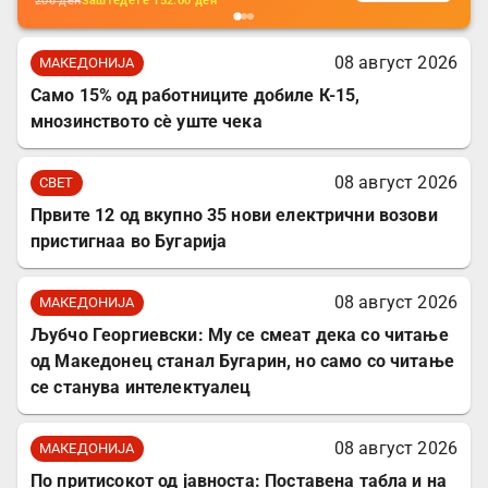
206
ден
Заштедете
152.00
ден
08 август 2026
МАКЕДОНИЈА
Само 15% од работниците добиле К-15,
мнозинството сè уште чека
08 август 2026
СВЕТ
Првите 12 од вкупно 35 нови електрични возови
пристигнаа во Бугарија
08 август 2026
МАКЕДОНИЈА
Љубчо Георгиевски: Му се смеат дека со читање
од Македонец станал Бугарин, но само со читање
се станува интелектуалец
08 август 2026
МАКЕДОНИЈА
По притисокот од јавноста: Поставена табла и на