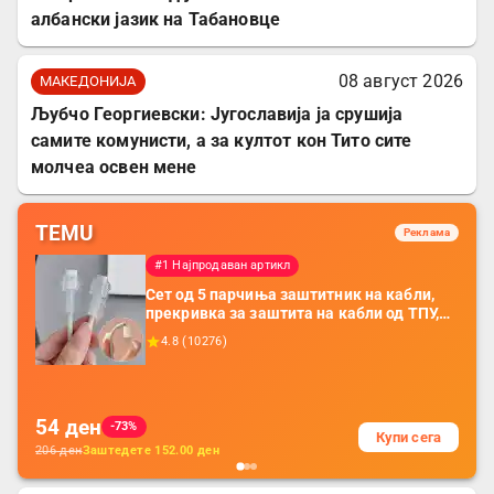
албански јазик на Табановце
08 август 2026
МАКЕДОНИЈА
Љубчо Георгиевски: Југославија ја срушија
самите комунисти, а за култот кон Тито сите
молчеа освен мене
TEMU
Реклама
#1 Најпродаван артикл
Сет од 5 парчиња заштитник на кабли,
прекривка за заштита на кабли од ТПУ,
додатоци за заштита на кабли, без
4.8
(
10276
)
батерија, за мобилни телефони, комплет
за заштита на податочни линии
54
ден
-73%
Купи сега
206
ден
Заштедете
152.00
ден