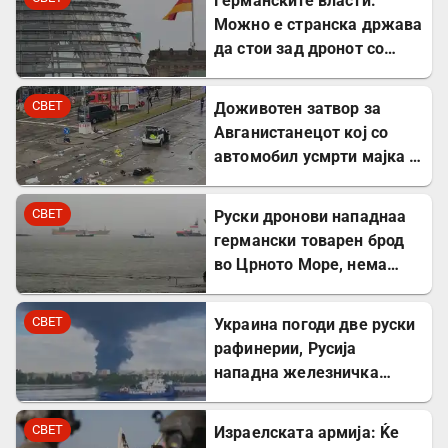
Германските власти:
Можно е странска држава
да стои зад дронот со
експлозив во Лајпциг
СВЕТ
Доживотен затвор за
Авганистанецот кој со
автомобил усмрти мајка и
двегодишно девојче во
Минхен
СВЕТ
Руски дронови нападнаа
германски товарен брод
во Црното Море, нема
повредени
СВЕТ
Украина погоди две руски
рафинерии, Русија
нападна железничка
станица и товарен брод
СВЕТ
Израелската армија: Ќе