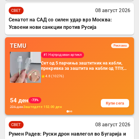
08 август 2026
СВЕТ
Сенатот на САД со силен удар врз Москва:
Усвоени нови санкции против Русија
TEMU
Реклама
#1 Најпродаван артикл
Сет од 5 парчиња заштитник на кабли,
прекривка за заштита на кабли од ТПУ,
додатоци за заштита на кабли, без
4.8
(
10276
)
батерија, за мобилни телефони, комплет
за заштита на податочни линии
54
ден
-73%
Купи сега
206
ден
Заштедете
152.00
ден
08 август 2026
СВЕТ
Румен Радев: Руски дрон навлегол во Бугарија и