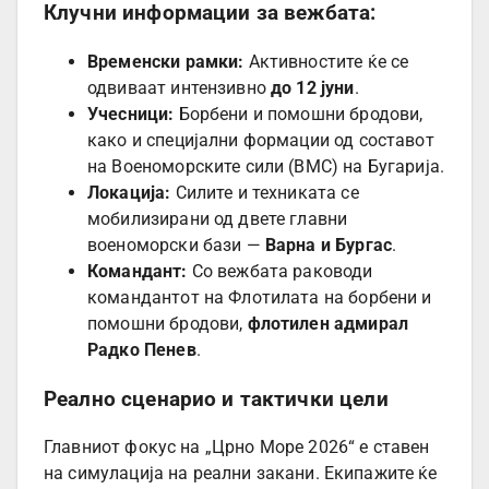
Клучни информации за вежбата:
Временски рамки:
Активностите ќе се
одвиваат интензивно
до 12 јуни
.
Учесници:
Борбени и помошни бродови,
како и специјални формации од составот
на Военоморските сили (ВМС) на Бугарија.
Локација:
Силите и техниката се
мобилизирани од двете главни
военоморски бази —
Варна и Бургас
.
Командант:
Со вежбата раководи
командантот на Флотилата на борбени и
помошни бродови,
флотилен адмирал
Радко Пенев
.
Реално сценарио и тактички цели
Главниот фокус на „Црно Море 2026“ е ставен
на симулација на реални закани. Екипажите ќе