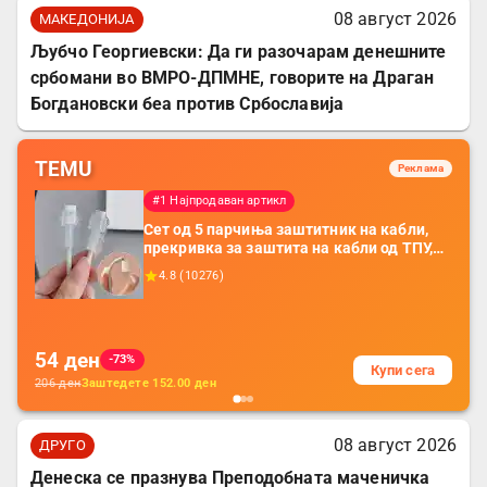
08 август 2026
МАКЕДОНИЈА
Љубчо Георгиевски: Да ги разочарам денешните
србомани во ВМРО-ДПМНЕ, говорите на Драган
Богдановски беа против Србославија
TEMU
Реклама
#1 Најпродаван артикл
Сет од 5 парчиња заштитник на кабли,
прекривка за заштита на кабли од ТПУ,
додатоци за заштита на кабли, без
4.8
(
10276
)
батерија, за мобилни телефони, комплет
за заштита на податочни линии
54
ден
-73%
Купи сега
206
ден
Заштедете
152.00
ден
08 август 2026
ДРУГО
Денеска се празнува Преподобната маченичка